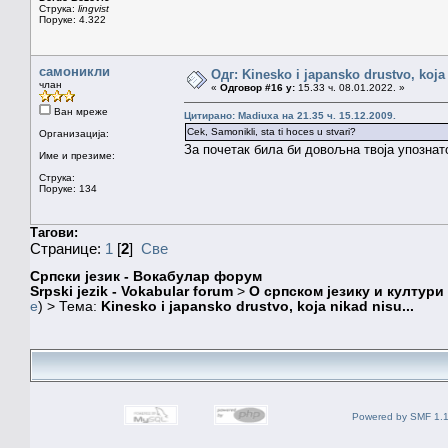
Струка:
lingvist
Поруке: 4.322
самоникли
Одг: Kinesko i japansko drustvo, koja 
члан
«
Одговор #16 у:
15.33 ч. 08.01.2022. »
Ван мреже
Цитирано: Madiuxa на 21.35 ч. 15.12.2009.
Cek, Samonikli, sta ti hoces u stvari?
Организација:
За почетак била би довољна твоја упознат
Име и презиме:
Струка:
Поруке: 134
Тагови:
Странице:
1
[
2
]
Све
Српски језик - Вокабулар форум
Srpski jezik - Vokabular forum
>
О српском језику и култури
e
) > Тема:
Kinesko i japansko drustvo, koja nikad nisu...
Powered by SMF 1.