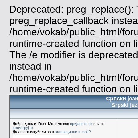
Deprecated: preg_replace(): 
preg_replace_callback instea
/home/vokab/public_html/for
runtime-created function on 
The /e modifier is deprecate
instead in
/home/vokab/public_html/for
runtime-created function on l
Српски јез
Srpski jez
Добро дошли,
Гост
. Молимо вас
пријавите се
или се
региструјте
.
Да ли сте изгубили ваш
активациони e-mail?