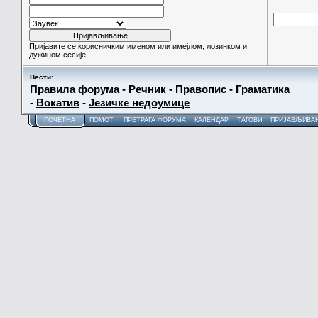
Пријавите се корисничким именом или имејлом, лозинком и
дужином сесије
Вести
:
Правила форума
-
Речник
-
Правопис
-
Граматика
-
Вокатив
-
Језичке недоумице
ПОЧЕТНА
ПОМОЋ
ПРЕТРАГА ФОРУМА
КАЛЕНДАР
ТАГОВИ
ПРИЈАВЉИВА