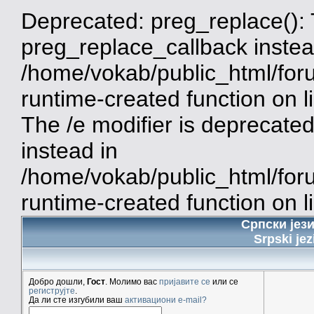
Deprecated: preg_replace(): 
preg_replace_callback instea
/home/vokab/public_html/for
runtime-created function on 
The /e modifier is deprecate
instead in
/home/vokab/public_html/for
runtime-created function on l
Српски јез
Srpski jez
Добро дошли,
Гост
. Молимо вас
пријавите се
или се
региструјте
.
Да ли сте изгубили ваш
активациони e-mail?