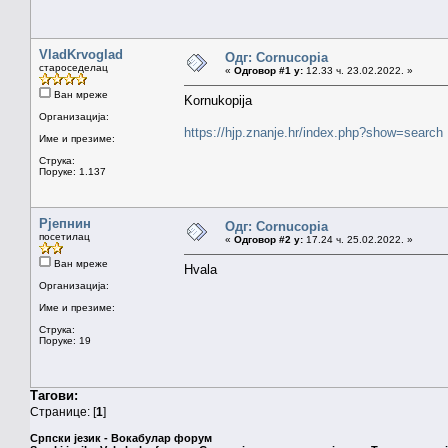
VladKrvoglad
Одг: Cornucopia
староседелац
«
Одговор #1 у:
12.33 ч. 23.02.2022. »
Ван мреже
Kornukopija
Организација:
https://hjp.znanje.hr/index.php?show=search
Име и презиме:
Струка:
Поруке: 1.137
Рјепнин
Одг: Cornucopia
посетилац
«
Одговор #2 у:
17.24 ч. 25.02.2022. »
Ван мреже
Hvala
Организација:
Име и презиме:
Струка:
Поруке: 19
Тагови:
Странице: [
1
]
Српски језик - Вокабулар форум