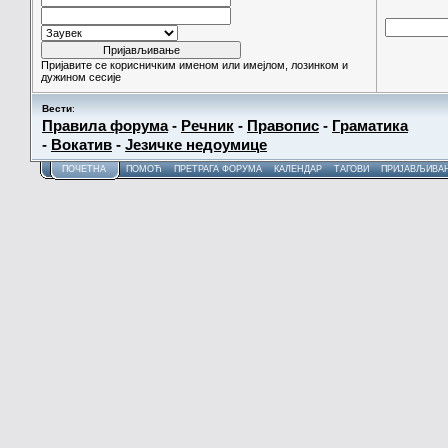
Пријавите се корисничким именом или имејлом, лозинком и
дужином сесије
Вести
:
Правила форума
-
Речник
-
Правопис
-
Граматика
-
Вокатив
-
Језичке недоумице
ПОЧЕТНА
ПОМОЋ
ПРЕТРАГА ФОРУМА
КАЛЕНДАР
ТАГОВИ
ПРИЈАВЉИВА