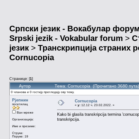
Српски језик - Вокабулар фору
Srpski jezik - Vokabular forum
>
С
језик
>
Транскрипција страних р
Cornucopia
Странице: [
1
]
Аутор
Тема: Cornucopia (Прочитано 3680 пута
0 чланова и 0 гостију прегледају ову тему.
Рјепнин
Cornucopia
посетилац
«
у:
12.12 ч. 23.02.2022. »
Ван мреже
Kako bi glasila transkripcija termina 'cornucop
transkripcija.
Организација:
Име и презиме:
Струка:
Поруке: 19