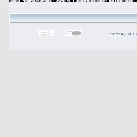
Srpski jezik - Vokabular forum
>
Страни језици и српски језик
>
Транскрипциј
Powered by SMF 1.