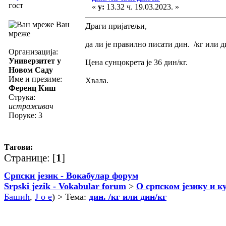
гост
«
у:
13.32 ч. 19.03.2023. »
Ван
Драги пријатељи,
мреже
да ли је правилно писати дин. /кг или д
Организација:
Универзитет у
Цена сунцокрета је 36 дин/кг.
Новом Саду
Име и презиме:
Хвала.
Ференц Киш
Струка:
истраживач
Поруке: 3
Тагови:
Странице: [
1
]
Српски језик - Вокабулар форум
Srpski jezik - Vokabular forum
>
О српском језику и к
Башић
,
J o e
) > Тема:
дин. /кг или дин/кг