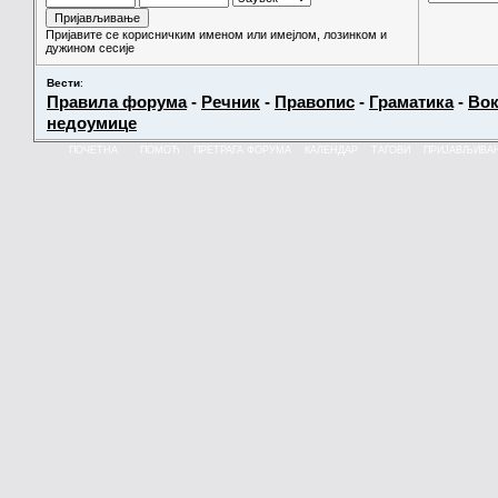
Пријавите се корисничким именом или имејлом, лозинком и
дужином сесије
Вести
:
Правила форума
-
Речник
-
Правопис
-
Граматика
-
Вок
недоумице
ПОЧЕТНА
ПОМОЋ
ПРЕТРАГА ФОРУМА
КАЛЕНДАР
ТАГОВИ
ПРИЈАВЉИВА