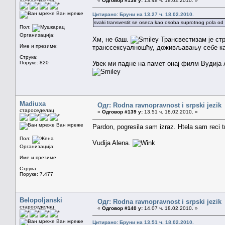
«
Одговор #138 у:
13.48 ч. 18.02.2010. »
Ван мреже
Цитирано: Бруни на 13.27 ч. 18.02.2010.
svaki transvestit se oseca kao osoba suprotnog pola od 
Пол:
Организација:
Хм, не баш.
Трансвестизам је стр
Име и презиме:
транссексуалношћу, доживљавању себе ка
Струка:
Поруке: 820
Увек ми падне на памет онај филм Вудија
Madiuxa
Одг: Rodna ravnopravnost i srpski jezik
староседелац
«
Одговор #139 у:
13.51 ч. 18.02.2010. »
Ван мреже
Pardon, pogresila sam izraz. Htela sam reci 
Пол:
Vudija Alena.
Организација:
Име и презиме:
Струка:
Поруке: 7.477
Belopoljanski
Одг: Rodna ravnopravnost i srpski jezik
староседелац
«
Одговор #140 у:
14.07 ч. 18.02.2010. »
Ван мреже
Цитирано: Бруни на 13.51 ч. 18.02.2010.