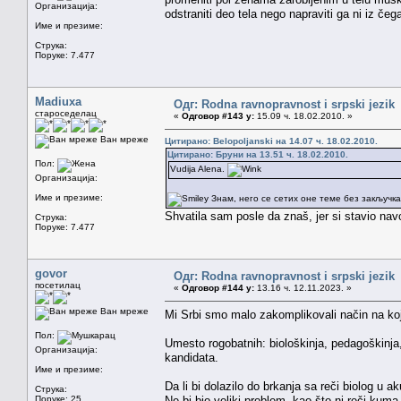
Организација:
odstraniti deo tela nego napraviti ga ni iz čeg
Име и презиме:
Струка:
Поруке: 7.477
Madiuxa
Одг: Rodna ravnopravnost i srpski jezik
староседелац
«
Одговор #143 у:
15.09 ч. 18.02.2010. »
Ван мреже
Цитирано: Belopoljanski на 14.07 ч. 18.02.2010.
Цитирано: Бруни на 13.51 ч. 18.02.2010.
Пол:
Vudija Alena.
Организација:
Име и презиме:
Знам, него се сетих оне теме без закључка 
Shvatila sam posle da znaš, jer si stavio na
Струка:
Поруке: 7.477
govor
Одг: Rodna ravnopravnost i srpski jezik
посетилац
«
Одговор #144 у:
13.16 ч. 12.11.2023. »
Ван мреже
Mi Srbi smo malo zakomplikovali način na ko
Пол:
Umesto rogobatnih: biološkinja, pedagoškinja,
Организација:
kandidata.
Име и презиме:
Da li bi dolazilo do brkanja sa reči biolog u a
Струка:
Поруке: 25
Ne bi bio veliki problem, kao što ni reči ku