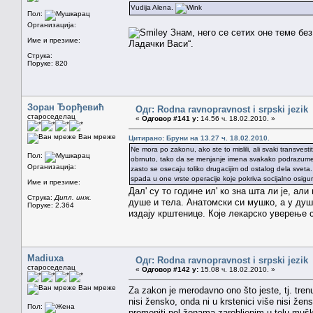
Vudija Alena.
Пол:
Организација:
Знам, него се сетих оне теме без
Име и презиме:
Ладачки Васи“.
Струка:
Поруке: 820
Зоран Ђорђевић
Одг: Rodna ravnopravnost i srpski jezik
староседелац
«
Одговор #141 у:
14.56 ч. 18.02.2010. »
Ван мреже
Цитирано: Бруни на 13.27 ч. 18.02.2010.
Ne mora po zakonu, ako ste to mislili, ali svaki transve
Пол:
obrnuto, tako da se menjanje imena svakako podrazumeva.
Организација:
zasto se osecaju toliko drugacijim od ostalog dela sve
spada u one vrste operacije koje pokriva socijalno osigu
Име и презиме:
Дал' су то године ил' ко зна шта ли је, а
Струка:
Дипл. инж.
душе и тела. Анатомски си мушко, а у душ
Поруке: 2.364
издају крштенице. Које лекарско уверење 
Madiuxa
Одг: Rodna ravnopravnost i srpski jezik
староседелац
«
Одговор #142 у:
15.08 ч. 18.02.2010. »
Ван мреже
Za zakon je merodavno ono što jeste, tj. tre
nisi žensko, onda ni u krstenici više nisi žen
Пол:
promeniti pol ženama zarobljenim u telu muš