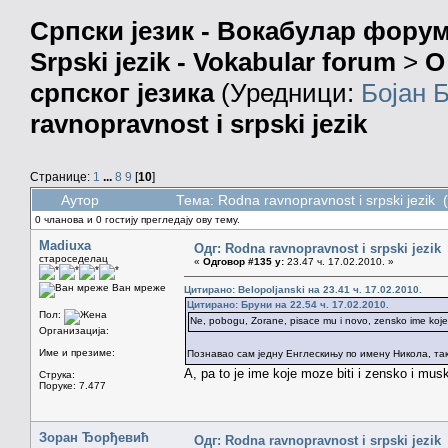
Српски језик - Вокабулар фору
Srpski jezik - Vokabular forum
>
О
српског језика
(Уредници:
Бојан 
ravnopravnost i srpski jezik
Странице:
1
...
8
9
[
10
]
Аутор
Тема: Rodna ravnopravnost i srpski jezik
0 чланова и 0 гостију прегледају ову тему.
Madiuxa
Одг: Rodna ravnopravnost i srpski jezik
староседелац
«
Одговор #135 у:
23.47 ч. 17.02.2010. »
Ван мреже
Цитирано: Belopoljanski на 23.41 ч. 17.02.2010.
Цитирано: Бруни на 22.54 ч. 17.02.2010.
Пол:
Ne, pobogu, Zorane, pisace mu i novo, zensko ime koje b
Организација:
Име и презиме:
Познавао сам једну Енглескињу по имену Никола, так
A, pa to je ime koje moze biti i zensko i musk
Струка:
Поруке: 7.477
Зоран Ђорђевић
Одг: Rodna ravnopravnost i srpski jezik