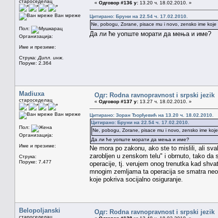
староседелац
«
Одговор #136 у:
13.20 ч. 18.02.2010. »
Ван мреже
Цитирано: Бруни на 22.54 ч. 17.02.2010.
Ne, pobogu, Zorane, pisace mu i novo, zensko ime koje b
Пол:
Да ли ће уопште морати да мења и име?
Организација:
Име и презиме:
Струка:
Дипл. инж.
Поруке: 2.364
Madiuxa
Одг: Rodna ravnopravnost i srpski jezik
староседелац
«
Одговор #137 у:
13.27 ч. 18.02.2010. »
Ван мреже
Цитирано: Зоран Ђорђевић на 13.20 ч. 18.02.2010.
Цитирано: Бруни на 22.54 ч. 17.02.2010.
Пол:
Ne, pobogu, Zorane, pisace mu i novo, zensko ime koje b
Организација:
Да ли ће уопште морати да мења и име?
Име и презиме:
Ne mora po zakonu, ako ste to mislili, ali sv
zarobljen u zenskom telu" i obrnuto, tako da
Струка:
Поруке: 7.477
operacije, tj. verujem onog trenutka kad shva
mnogim zemljama ta operacija se smatra neop
koje pokriva socijalno osiguranje.
Belopoljanski
Одг: Rodna ravnopravnost i srpski jezik
староседелац