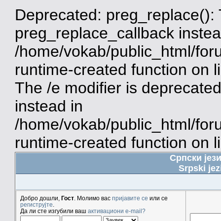
Deprecated: preg_replace(): 
preg_replace_callback instea
/home/vokab/public_html/for
runtime-created function on 
The /e modifier is deprecate
instead in
/home/vokab/public_html/for
runtime-created function on l
Српски јез
Srpski jez
Добро дошли,
Гост
. Молимо вас
пријавите се
или се
региструјте
.
Да ли сте изгубили ваш
активациони e-mail?