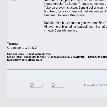
instrumentala "sa kumom", kada se ne zna o 
Tako da u ovom slučaju, ženski oblici nisu mor
Isto tako, ženska imena od muških verzija Dr
Dragana, Jovana i Branislava.
Doduše, bilo bi i zabune u genitivu množine: "
Ali ovo ne bi bila jedina nepravilnost ni u na
mnogih ženskih imenica.
Тагови:
Странице:
1
...
8
9
[
10
]
Српски језик - Вокабулар форум
Srpski jezik - Vokabular forum
>
О српском језику и култури
>
Граматика српс
ravnopravnost i srpski jezik
Powered by SMF 1.