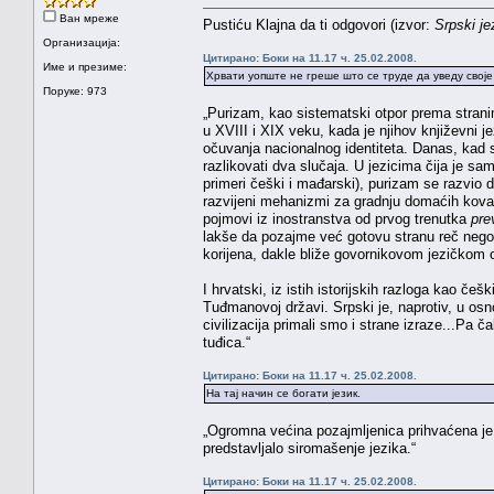
Ван мреже
Pustiću Klajna da ti odgovori (izvor:
Srpski je
Организација:
Цитирано: Боки на 11.17 ч. 25.02.2008.
Име и презиме:
Хрвати уопште не греше што се труде да уведу своје
Поруке: 973
„Purizam, kao sistematski otpor prema strani
u XVIII i XIX veku, kada je njihov književni je
očuvanja nacionalnog identiteta. Danas, kad s
razlikovati dva slučaja. U jezicima čija je sam
primeri češki i mađarski), purizam se razvio 
razvijeni mehanizmi za gradnju domaćih kovani
pojmovi iz inostranstva od prvog trenutka
pre
lakše da pozajme već gotovu stranu reč neg
korijena, dakle bliže govornikovom jezičkom os
I hrvatski, iz istih istorijskih razloga kao če
Tuđmanovoj državi. Srpski je, naprotiv, u os
civilizacija primali smo i strane izraze...Pa 
tuđica.“
Цитирано: Боки на 11.17 ч. 25.02.2008.
На тај начин се богати језик.
„Ogromna većina pozajmljenica prihvaćena je 
predstavljalo siromašenje jezika.“
Цитирано: Боки на 11.17 ч. 25.02.2008.