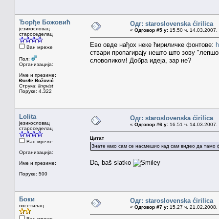
Ђорђе Божовић
Одг: staroslovenska ćirilica
језикословац
«
Одговор #5 у:
15.50 ч. 14.03.2007.
староседелац
Ево овде нађох неке ћириличке фонтове:
h
Ван мреже
ствари пропагирају нешто што зову "лепшо
Пол:
словоликом! Добра идеја, зар не?
Организација:
Име и презиме:
Đorđe Božović
Струка:
lingvist
Поруке: 4.322
Lolita
Одг: staroslovenska ćirilica
језикословац
«
Одговор #6 у:
16.51 ч. 14.03.2007.
староседелац
Цитат
Ван мреже
Знате како сам се насмешио кад сам видео да тамо 
Организација:
Da, baš slatko
Име и презиме:
Поруке: 500
Боки
Одг: staroslovenska ćirilica
посетилац
«
Одговор #7 у:
15.27 ч. 21.02.2008.
Ван мреже