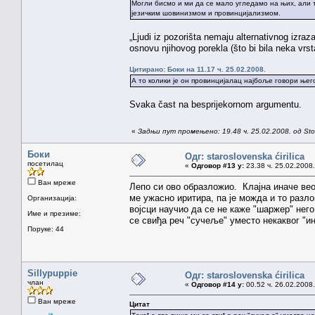
Могли бисмо и ми да се мало угледамо на њих, али то
језичким шовинизмом и провинцијализмом.
„Ljudi iz pozorišta nemaju alternativnog izra
osnovu njihovog porekla (što bi bila neka vrs
Цитирано: Боки на 11.17 ч. 25.02.2008.
А то колики је он провинцијалац најбоље говори њег
Svaka čast na besprijekornom argumentu.
«
Задњи пут промењено: 19.48 ч. 25.02.2008. од St
Боки
Одг: staroslovenska ćirilica
посетилац
«
Одговор #13 у:
23.38 ч. 25.02.2008.
Ван мреже
Лепо си ово образложио. Клајна иначе ве
ме ужасно иритира, па је можда и то разл
Организација:
војсци научио да се не каже "шаржер" нег
Име и презиме:
се свиђа реч "сучеље" уместо некаквог "и
Поруке: 44
Sillypuppie
Одг: staroslovenska ćirilica
члан
«
Одговор #14 у:
00.52 ч. 26.02.2008.
Ван мреже
Цитат