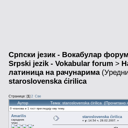
Српски језик - Вокабулар фору
Srpski jezik - Vokabular forum
>
Н
латиница на рачунарима
(Уредн
staroslovenska ćirilica
Странице: [
1
]
2
Све
Аутор
Тема: staroslovenska ćirilica (Прочитано
0 чланова и 1 гост прегледају ову тему.
Amarilis
staroslovenska ćirilica
сарадник
«
у:
14.54 ч. 28.02.2007. »
члан