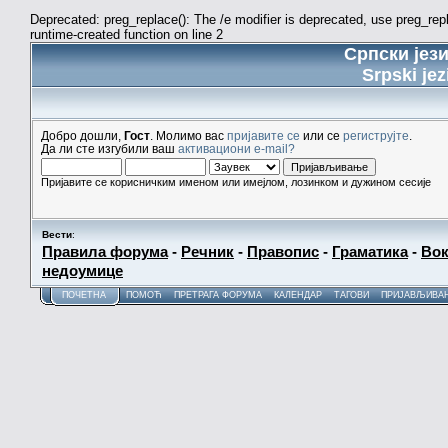
Deprecated: preg_replace(): The /e modifier is deprecated, use preg_re
runtime-created function on line 2
Српски јез
Srpski jez
Добро дошли,
Гост
. Молимо вас
пријавите се
или се
региструјте
.
Да ли сте изгубили ваш
активациони e-mail?
Пријавите се корисничким именом или имејлом, лозинком и дужином сесије
Вести
:
Правила форума
-
Речник
-
Правопис
-
Граматика
-
Вок
недоумице
ПОЧЕТНА
ПОМОЋ
ПРЕТРАГА ФОРУМА
КАЛЕНДАР
ТАГОВИ
ПРИЈАВЉИВА