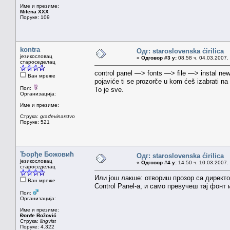
Име и презиме:
Milena XXX
Поруке: 109
kontra
Одг: staroslovenska ćirilica
језикословац
«
Одговор #3 у:
08.58 ч. 04.03.2007.
староседелац
control panel —> fonts —> file —> instal new
Ван мреже
pojaviće ti se prozorče u kom ćeš izabrati na
Пол:
To je sve.
Организација:
Име и презиме:
Струка:
građevinarstvo
Поруке: 521
Ђорђе Божовић
Одг: staroslovenska ćirilica
језикословац
«
Одговор #4 у:
14.50 ч. 10.03.2007.
староседелац
Или још лакше: отвориш прозор са директо
Ван мреже
Control Panel-а, и само превучеш тај фонт 
Пол:
Организација:
Име и презиме:
Đorđe Božović
Струка:
lingvist
Поруке: 4.322