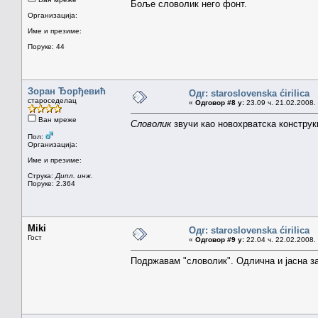
Боље словолик него фонт.
Организација:
Име и презиме:
Поруке: 44
Зоран Ђорђевић
Одг: staroslovenska ćirilica
староседелац
«
Одговор #8 у:
23.09 ч. 21.02.2008.
Ван мреже
Словолик
звучи као новохрватска конструк
Пол:
Организација:
Име и презиме:
Струка:
Дипл. инж.
Поруке: 2.364
Miki
Одг: staroslovenska ćirilica
Гост
«
Одговор #9 у:
22.04 ч. 22.02.2008.
Подржавам "словолик". Одлична и јасна з