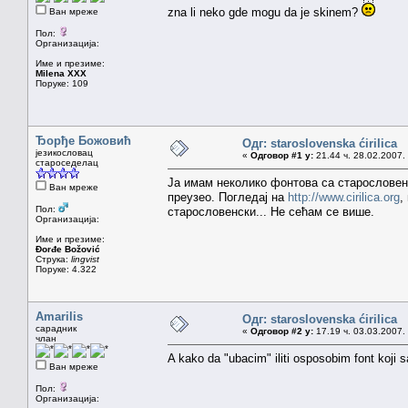
zna li neko gde mogu da je skinem?
Ван мреже
Пол:
Организација:
Име и презиме:
Milena XXX
Поруке: 109
Ђорђе Божовић
Одг: staroslovenska ćirilica
језикословац
«
Одговор #1 у:
21.44 ч. 28.02.2007.
староседелац
Ја имам неколико фонтова са старословен
Ван мреже
преузео. Погледај на
http://www.cirilica.org
,
Пол:
старословенски... Не сећам се више.
Организација:
Име и презиме:
Đorđe Božović
Струка:
lingvist
Поруке: 4.322
Amarilis
Одг: staroslovenska ćirilica
сарадник
«
Одговор #2 у:
17.19 ч. 03.03.2007.
члан
A kako da "ubacim" iliti osposobim font koji 
Ван мреже
Пол:
Организација: