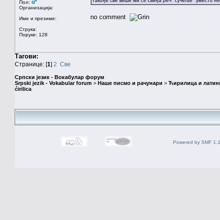
Такође све више ми се свиђа реч "сучеље" уместо не
Пол:
Организација:
no comment
Име и презиме:
Струка:
Поруке: 128
Тагови:
Странице: [
1
]
2
Све
Српски језик - Вокабулар форум
Srpski jezik - Vokabular forum
>
Наше писмо и рачунари
>
Ћирилица и латин
ćirilica
Powered by SMF 1.