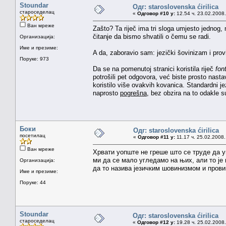
Stoundar
Одг: staroslovenska ćirilica
староседелац
«
Одговор #10 у:
12.54 ч. 23.02.2008.
Ван мреже
Zašto? Ta riječ ima tri sloga umjesto jednog
čitanje da bismo shvatili o čemu se radi.
Организација:
Име и презиме:
A da, zaboravio sam: jezički šovinizam i prov
Поруке: 973
Da se na pomenutoj stranici koristila riječ
fon
potrošili pet odgovora, već biste prosto nastavi
koristilo više ovakvih kovanica. Standardni je
naprosto
pogrešna
, bez obzira na to odakle s
Боки
Одг: staroslovenska ćirilica
посетилац
«
Одговор #11 у:
11.17 ч. 25.02.2008.
Ван мреже
Хрвати уопште не греше што се труде да у
ми да се мало угледамо на њих, али то је 
Организација:
да то назива језичким шовинизмом и прови
Име и презиме:
Поруке: 44
Stoundar
Одг: staroslovenska ćirilica
староседелац
«
Одговор #12 у:
19.28 ч. 25.02.2008.