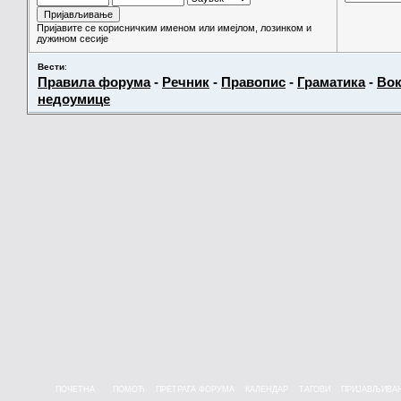
Пријавите се корисничким именом или имејлом, лозинком и
дужином сесије
Вести
:
Правила форума
-
Речник
-
Правопис
-
Граматика
-
Вок
недоумице
ПОЧЕТНА
ПОМОЋ
ПРЕТРАГА ФОРУМА
КАЛЕНДАР
ТАГОВИ
ПРИЈАВЉИВА