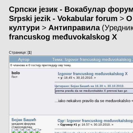
Српски језик - Вокабулар фору
Srpski jezik - Vokabular forum
>
О
култури
>
Антиправила
(Уредни
francuskog međuvokalskog X
Странице: [
1
]
Аутор
Тема: Izgovor francuskog međuvokalskog
0 чланова и 0 гостију прегледају ову тему.
bolo
Izgovor francuskog međuvokalskog X
Гост
«
у:
16.45 ч. 30.10.2010. »
Цитирано: Бојан Башић на 16.30 ч. 30.10.2010.
prema pravilu da se međuvokalsko X prenosi kao
gz
.
...iako nekakvo pravilo da se međuvokalsko 
Бојан Башић
Одг: Izgovor francuskog međuvokalskog
уредник форума
«
Одговор #1 у:
16.57 ч. 30.10.2010. »
староседелац