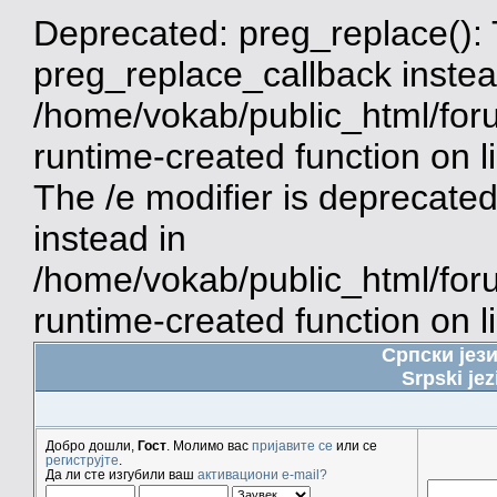
Deprecated: preg_replace(): 
preg_replace_callback instea
/home/vokab/public_html/for
runtime-created function on 
The /e modifier is deprecate
instead in
/home/vokab/public_html/for
runtime-created function on l
Српски јез
Srpski jez
Добро дошли,
Гост
. Молимо вас
пријавите се
или се
региструјте
.
Да ли сте изгубили ваш
активациони e-mail?