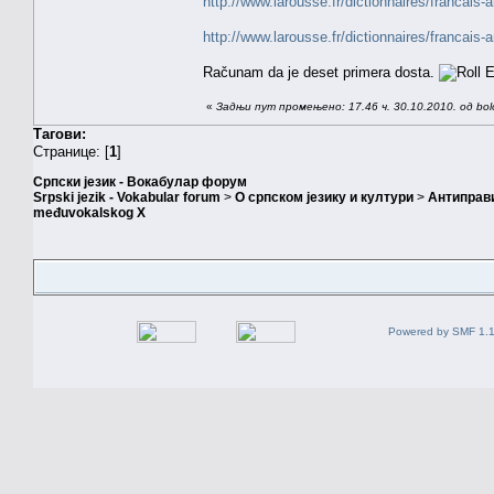
http://www.larousse.fr/dictionnaires/francais-a
http://www.larousse.fr/dictionnaires/francais-
Računam da je deset primera dosta.
«
Задњи пут промењено: 17.46 ч. 30.10.2010. од bol
Тагови:
Странице: [
1
]
Српски језик - Вокабулар форум
Srpski jezik - Vokabular forum
>
О српском језику и култури
>
Антиправ
međuvokalskog X
Powered by SMF 1.