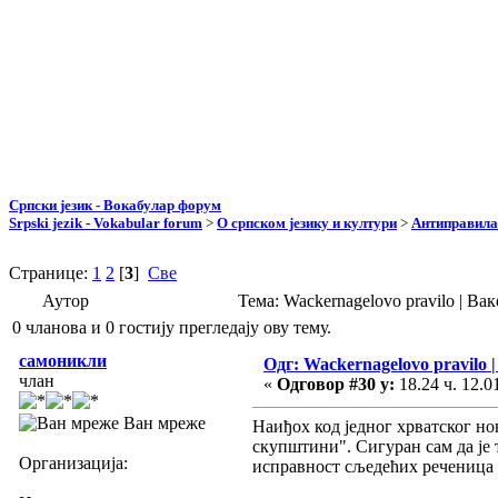
Српски језик - Вокабулар форум
Srpski jezik - Vokabular forum
>
О српском језику и култури
>
Антиправила
Странице:
1
2
[
3
]
Све
Аутор
Тема: Wackernagelovo pravilo | В
0 чланова и 0 гостију прегледају ову тему.
самоникли
Одг: Wackernagelovo pravilo
члан
«
Одговор #30 у:
18.24 ч. 12.0
Ван мреже
Наиђох код једног хрватског но
скупштини". Сигуран сам да је 
Организација:
исправност сљедећих реченица 