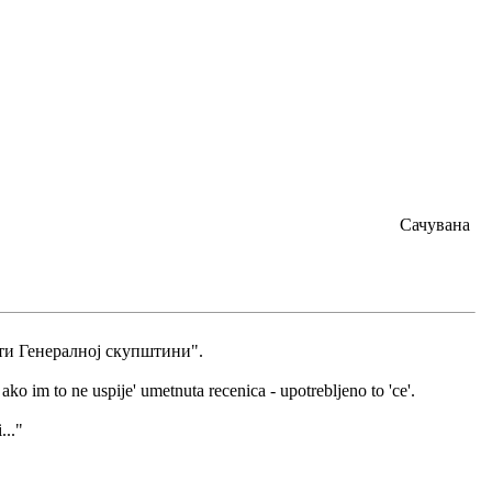
Сачувана
ти Генералној скупштини".
'a ako im to ne uspije' umetnuta recenica - upotrebljeno to 'ce'.
..."