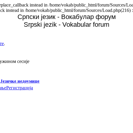
replace_callback instead in /home/vokab/public_html/forum/Sources/Loa
back instead in /home/vokab/public_html/forum/Sources/Load.php(216) :
Српски језик - Вокабулар форум
Srpski jezik - Vokabular forum
те
.
дужином сесије
-
Језичке недоумице
ање
Регистрација