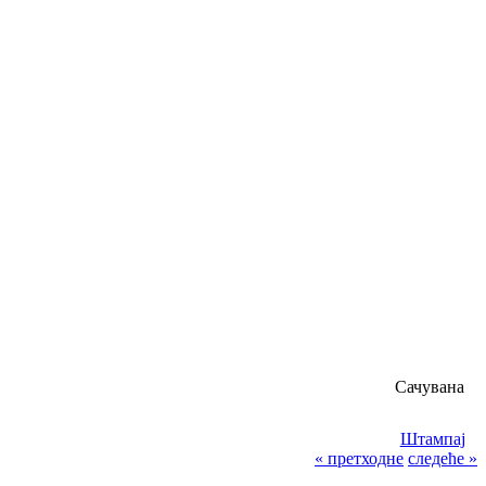
Сачувана
Штампај
« претходне
следеће »