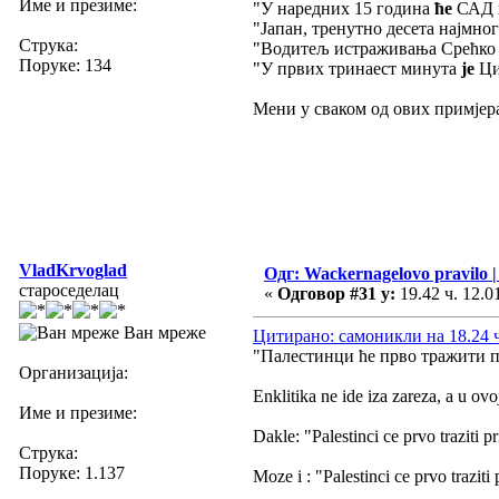
Име и презиме:
"У наредних 15 година
ће
САД п
"Јапан, тренутно десета најмно
Струка:
"Водитељ истраживања Срећк
Поруке: 134
"У првих тринаест минута
је
Ци
Мени у сваком од ових примјера
VladKrvoglad
Одг: Wackernagelovo pravilo
староседелац
«
Одговор #31 у:
19.42 ч. 12.0
Ван мреже
Цитирано: самоникли на 18.24 ч
"Палестинци ће прво тражити пр
Организација:
Enklitika ne ide iza zareza, a u ovoj
Име и презиме:
Dakle: "Palestinci ce prvo traziti pr
Струка:
Поруке: 1.137
Moze i : "Palestinci ce prvo traziti 