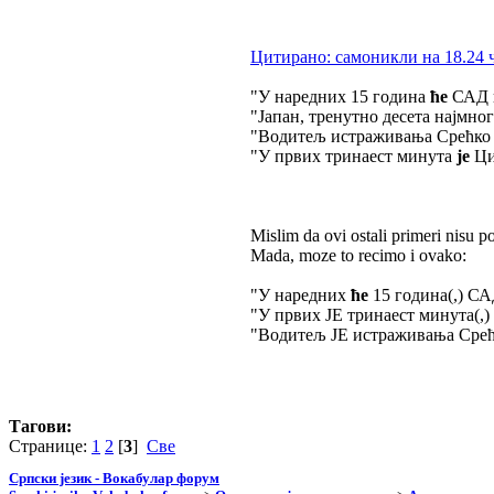
Цитирано: самоникли на 18.24 ч
"У наредних 15 година
ће
САД п
"Јапан, тренутно десета најмно
"Водитељ истраживања Срећк
"У првих тринаест минута
је
Ци
Mislim da ovi ostali primeri nisu p
Mada, moze to recimo i ovako:
"У наредних
ће
15 година(,) САД
"У првих JE тринаест минута(,)
"Водитељ JE истраживања Срећко
Тагови:
Странице:
1
2
[
3
]
Све
Српски језик - Вокабулар форум