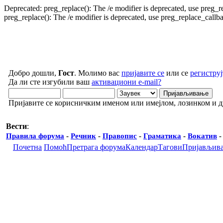
Deprecated: preg_replace(): The /e modifier is deprecated, use preg_
preg_replace(): The /e modifier is deprecated, use preg_replace_call
Добро дошли,
Гост
. Молимо вас
пријавите се
или се
региструј
Да ли сте изгубили ваш
активациони e-mail?
Пријавите се корисничким именом или имејлом, лозинком и 
Вести
:
Правила форума
-
Речник
-
Правопис
-
Граматика
-
Вокатив
Почетна
Помоћ
Претрага форума
Календар
Тагови
Пријављив