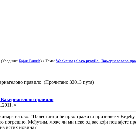
(Уредник:
Бојан Башић
) > Тема:
Wackernagelovo pravilo | Вакернагелово пр
акернагелово правило (Прочитано 33013 пута)
 | Вакернагелово правило
1.2011. »
винара на ово: "Палестинци ће прво тражити признање у Вијећу 
то погрешно. Међутим, може ли ми неко од вас који познајете пр
из истих новина?