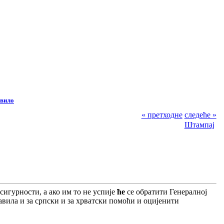
авило
« претходне
следеће »
Штампај
сигурности, а ако им то не успије
ће
се обратити Генералној
авила и за српски и за хрватски помоћи и оцијенити