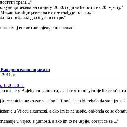
остати трећа..."
гољуднија земља на свијету, 2050. године
ће
бити на 20. мјесту."
о Михаиловић
је
рекао да не изненађује то што..."
бона погодила два шута из игре."
 положај енклитике дјелује погрешан.
 | Вакернагелово правило
1.2011. »
. 12.01.2011.
изнање у Вијећу сигурности, а ако им то не успије
ће
се обрати
 je recenici umesto zareza i 'oni' ili 'onda', sto bi trebalo da stoji jer je 
iznanje u Vijecu sigurnosti, a ako im to ne uspije, oni/onda ce se obratiti
priznanje u Vijecu sigurnosti, a ako im to ne uspije, obratit ce se ..."