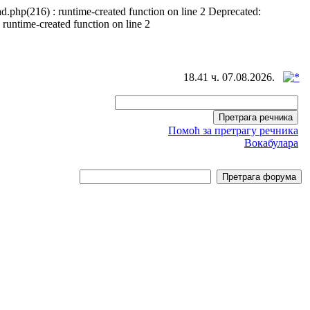
d.php(216) : runtime-created function on line 2 Deprecated:
 runtime-created function on line 2
18.41 ч. 07.08.2026.
Помоћ за претрагу речника
Вокабулара