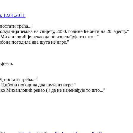
. 12.01.2011.
остати трећа..."
гољуднија земља на свијету, 2050. године
ће
бити на 20. мјесту."
о Михаиловић
је
рекао да не изненађује то што..."
бона погодила два шута из игре."
ogresni.
 постати трећа..."
 Цибона погодила два шута из игре."
 Михаиловић рекао (,) да не изненађује то што..."