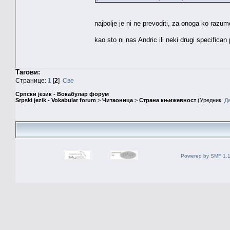
najbolje je ni ne prevoditi, za onoga ko razum
kao sto ni nas Andric ili neki drugi specifica
Тагови:
Странице:
1
[
2
]
Све
Српски језик - Вокабулар форум
Srpski jezik - Vokabular forum
>
Читаоница
>
Страна књижевност
(Уредник:
Д
Powered by SMF 1.