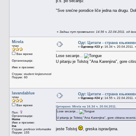
p.s. po secanju:
"Sve srećne porodice liče jedna na drugu. Do
«
Задњи пут промењено: 14.56 ч. 22.04.2011. од lav
Mirela
Одг: Цитати - страна књижев
члан
«
Одговор #23 у:
16.34 ч. 20.04.2011. 
Ван мреже
Lose secanje...
Организација:
U pitanju je Tolstoj "Ana Karenjina", gore citi
Име и презиме:
Струка:
student knjizevnosti
Поруке: 60
lavandablue
Одг: Цитати - страна књижев
члан
«
Одговор #24 у:
14.55 ч. 22.04.2011. 
Ван мреже
Цитирано: Mirela на 16.34 ч. 20.04.2011.
Lose secanje...
Пол:
Организација:
U pitanju je Tolstoj "Ana Karenjina", gore citirana receni
Home
Име и презиме:
Ina
jeste Tolstoj
, greska ispravljena.
Струка:
profesor informatike
Поруке: 155