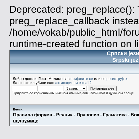
Deprecated: preg_replace(): 
preg_replace_callback instea
/home/vokab/public_html/for
runtime-created function on l
Српски јез
Srpski jez
Добро дошли,
Гост
. Молимо вас
пријавите се
или се
региструјте
.
Да ли сте изгубили ваш
активациони e-mail?
Пријавите се корисничким именом или имејлом, лозинком и дужином сесије
Вести
:
Правила форума
-
Речник
-
Правопис
-
Граматика
-
Вок
недоумице