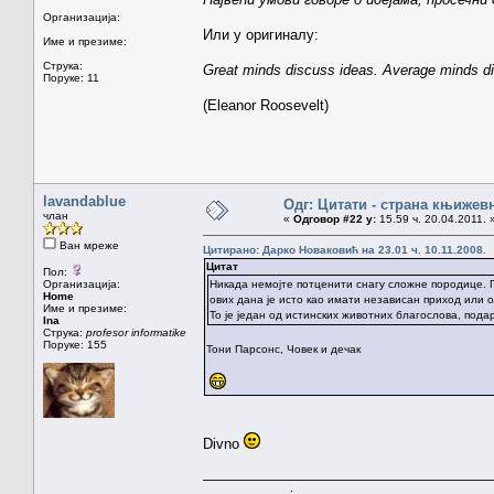
Организација:
Или у оригиналу:
Име и презиме:
Струка:
Great minds discuss ideas. Average minds d
Поруке: 11
(Eleanor Roosevelt)
lavandablue
Одг: Цитати - страна књижев
члан
«
Одговор #22 у:
15.59 ч. 20.04.2011. 
Ван мреже
Цитирано: Дарко Новаковић на 23.01 ч. 10.11.2008.
Цитат
Пол:
Организација:
Никада немојте потценити снагу сложне породице.
Home
ових дана је исто као имати независан приход или 
Име и презиме:
То је један од истинских животних благослова, под
Ina
Струка:
profesor informatike
Поруке: 155
Тони Парсонс, Човек и дечак
Divno
————————————————————