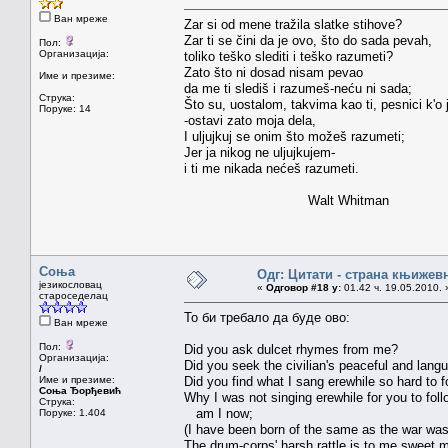
Ван мреже
Zar si od mene tražila slatke stihove?
Zar ti se čini da je ovo, što do sada pevah,
Пол:
Организација:
toliko teško slediti i teško razumeti?
Zato što ni dosad nisam pevao
Име и презиме:
da me ti slediš i razumeš-neću ni sada;
Струка:
Što su, uostalom, takvima kao ti, pesnici k'o 
Поруке: 14
-ostavi zato moja dela,
I uljujkuj se onim što možeš razumeti;
Jer ja nikog ne uljujkujem-
i ti me nikada nećeš razumeti.
Walt Whitman
Соња
Одг: Цитати - страна књижев
језикословац
«
Одговор #18 у:
01.42 ч. 19.05.2010. 
староседелац
То би требало да буде ово:
Ван мреже
Пол:
Did you ask dulcet rhymes from me?
Организација:
Did you seek the civilian's peaceful and lang
/
Име и презиме:
Did you find what I sang erewhile so hard to f
Соња Ђорђевић
Why I was not singing erewhile for you to fol
Струка:
am I now;
Поруке: 1.404
(I have been born of the same as the war was
The drum-corps' harsh rattle is to me sweet m