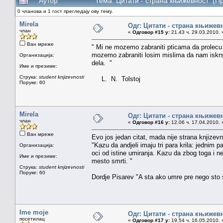
Аутор
Тема: Цитати - страна књижевност (П
0 чланова и 1 гост прегледају ову тему.
Mirela
Одг: Цитати - страна књижев
члан
«
Одговор #15 у:
21.43 ч. 29.03.2010. 
Ван мреже
" Mi ne mozemo zabraniti pticama da prolecu
mozemo zabraniti losim mislima da nam iskrsn
Организација:
dela. "
Име и презиме:
Струка:
student knjizevnosti
L. N. Tolstoj
Поруке: 60
Mirela
Одг: Цитати - страна књижев
члан
«
Одговор #16 у:
12.06 ч. 17.04.2010. 
Ван мреже
Evo jos jedan citat, mada nije strana knjizevn
"Kazu da andjeli imaju tri para krila: jednim p
Организација:
oci od istine umiranja. Kazu da zbog toga i 
Име и презиме:
mesto smrti. "
Струка:
student knjizevnosti
Поруке: 60
Dordje Pisarev "A sta ako umre pre nego sto 
Ime moje
Одг: Цитати - страна књижев
посетилац
«
Одговор #17 у:
19.54 ч. 16.05.2010. 