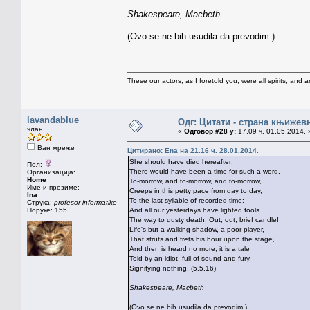
Shakespeare, Macbeth
(Ovo se ne bih usudila da prevodim.)
These our actors, as I foretold you, were all spirits, and are
lavandablue
Одг: Цитати - страна књижев
члан
«
Одговор #28 у:
17.09 ч. 01.05.2014. 
Ван мреже
Цитирано: Ena на 21.16 ч. 28.01.2014.
She should have died hereafter;
Пол:
There would have been a time for such a word,
Организација:
Home
To-morrow, and to-morrow, and to-morrow,
Име и презиме:
Creeps in this petty pace from day to day,
Ina
To the last syllable of recorded time;
Струка:
profesor informatike
Поруке: 155
And all our yesterdays have lighted fools
The way to dusty death. Out, out, brief candle!
Life's but a walking shadow, a poor player,
That struts and frets his hour upon the stage,
And then is heard no more; it is a tale
Told by an idiot, full of sound and fury,
Signifying nothing. (5.5.16)
Shakespeare, Macbeth
(Ovo se ne bih usudila da prevodim.)