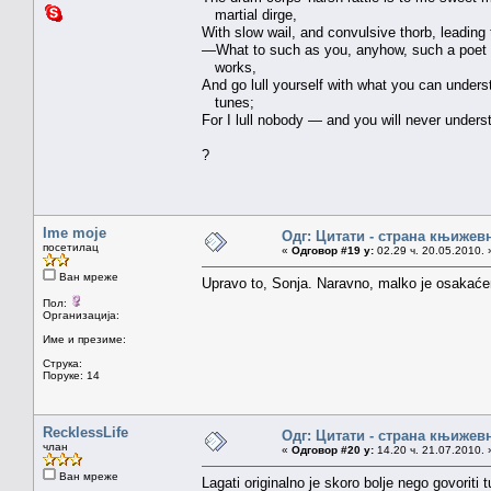
martial dirge,
With slow wail, and convulsive thorb, leading t
—What to such as you, anyhow, such a poet 
works,
And go lull yourself with what you can under
tunes;
For I lull nobody — and you will never under
?
Ime moje
Одг: Цитати - страна књижев
посетилац
«
Одговор #19 у:
02.29 ч. 20.05.2010. 
Ван мреже
Upravo to, Sonja. Naravno, malko je osakaćen
Пол:
Организација:
Име и презиме:
Струка:
Поруке: 14
RecklessLife
Одг: Цитати - страна књижев
члан
«
Одговор #20 у:
14.20 ч. 21.07.2010. 
Ван мреже
Lagati originalno je skoro bolje nego govoriti