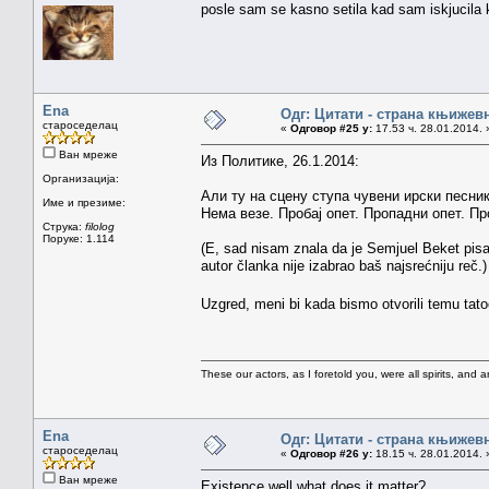
posle sam se kasno setila kad sam iskjucila
Ena
Одг: Цитати - страна књижев
староседелац
«
Одговор #25 у:
17.53 ч. 28.01.2014. 
Ван мреже
Из Политике, 26.1.2014:
Организација:
Али ту на сцену ступа чувени ирски песник
Име и презиме:
Нема везе. Пробај опет. Пропадни опет. П
Струка:
filolog
Поруке: 1.114
(E, sad nisam znala da je Semjuel Beket pis
autor članka nije izabrao baš najsrećniju reč.)
Uzgred, meni bi kada bismo otvorili temu tatoo
These our actors, as I foretold you, were all spirits, and are
Ena
Одг: Цитати - страна књижев
староседелац
«
Одговор #26 у:
18.15 ч. 28.01.2014. 
Ван мреже
Existence well what does it matter?