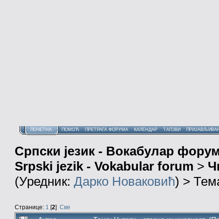
ПОЧЕТНА
ПОМОЋ
ПРЕТРАГА ФОРУМА
КАЛЕНДАР
ТАГОВИ
ПРИЈАВЉИВА
Српски језик - Вокабулар фору
Srpski jezik - Vokabular forum
>
Ч
(Уредник:
Дарко Новаковић
) > Тем
Странице:
1
[
2
]
Све