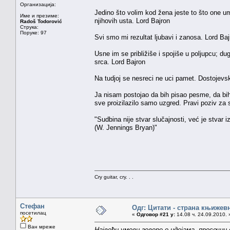
Организација:
Jedino što volim kod žena jeste to što one um
Име и презиме:
njihovih usta. Lord Bajron
Radoš Todorović
Струка:
Поруке: 97
Svi smo mi rezultat ljubavi i zanosa. Lord Baj
Usne im se približiše i spojiše u poljupcu; du
srca. Lord Bajron
Na tudjoj se nesreci ne uci pamet. Dostojevs
Ja nisam postojao da bih pisao pesme, da bih dr
sve proizilazilo samo uzgred. Pravi poziv za
"Sudbina nije stvar slučajnosti, već je stvar i
(W. Jennings Bryan)"
Cry guitar, cry. . .
Стефан
Одг: Цитати - страна књижев
посетилац
«
Одговор #21 у:
14.08 ч. 24.09.2010. 
Ван мреже
Највећи умови говоре о идејама, просечни