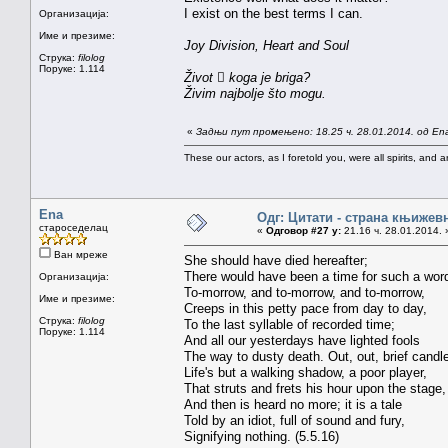
I exist on the best terms I can.
Организација:
Име и презиме:
Joy Division, Heart and Soul
Струка:
filolog
Поруке: 1.114
Život  koga je briga?
Živim najbolje što mogu.
«
Задњи пут промењено: 18.25 ч. 28.01.2014. од En
These our actors, as I foretold you, were all spirits, and are
Ena
Одг: Цитати - страна књижев
староседелац
«
Одговор #27 у:
21.16 ч. 28.01.2014. 
Ван мреже
She should have died hereafter;
There would have been a time for such a wor
Организација:
To-morrow, and to-morrow, and to-morrow,
Име и презиме:
Creeps in this petty pace from day to day,
Струка:
filolog
To the last syllable of recorded time;
Поруке: 1.114
And all our yesterdays have lighted fools
The way to dusty death. Out, out, brief candl
Life's but a walking shadow, a poor player,
That struts and frets his hour upon the stage,
And then is heard no more; it is a tale
Told by an idiot, full of sound and fury,
Signifying nothing. (5.5.16)