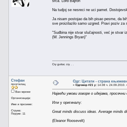
srca. Lord Bajron
Na tudjoj se nesreci ne uci pamet. Dostojevs
Ja nisam postojao da bih pisao pesme, da bih dr
sve proizilazilo samo uzgred. Pravi poziv za
"Sudbina nije stvar slučajnosti, već je stvar i
(W. Jennings Bryan)"
Cry guitar, cry. . .
Стефан
Одг: Цитати - страна књижев
посетилац
«
Одговор #21 у:
14.08 ч. 24.09.2010. 
Ван мреже
Највећи умови говоре о идејама, просечни
Организација:
Или у оригиналу:
Име и презиме:
Струка:
Great minds discuss ideas. Average minds d
Поруке: 11
(Eleanor Roosevelt)