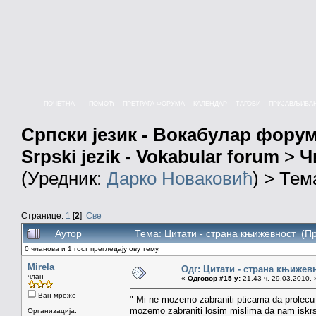
ПОЧЕТНА
ПОМОЋ
ПРЕТРАГА ФОРУМА
КАЛЕНДАР
ТАГОВИ
ПРИЈАВЉИВА
Српски језик - Вокабулар фору
Srpski jezik - Vokabular forum
>
Ч
(Уредник:
Дарко Новаковић
) > Тем
Странице:
1
[
2
]
Све
Аутор
Тема: Цитати - страна књижевност (П
0 чланова и 1 гост прегледају ову тему.
Mirela
Одг: Цитати - страна књижев
члан
«
Одговор #15 у:
21.43 ч. 29.03.2010. 
Ван мреже
" Mi ne mozemo zabraniti pticama da prolecu
mozemo zabraniti losim mislima da nam iskrsn
Организација: