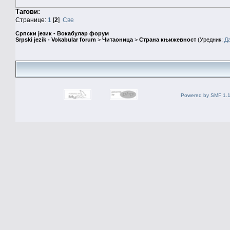
Тагови:
Странице:
1
[
2
]
Све
Српски језик - Вокабулар форум
Srpski jezik - Vokabular forum
>
Читаоница
>
Страна књижевност
(Уредник:
Д
Powered by SMF 1.