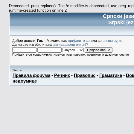
Deprecated: preg_replace(): The /e modifier is deprecated, use preg_re
runtime-created function on line 2
Српски јез
Srpski jez
Добро дошли,
Гост
. Молимо вас
пријавите се
или се
региструјте
.
Да ли сте изгубили ваш
активациони e-mail?
Пријавите се корисничким именом или имејлом, лозинком и дужином сесије
Вести
:
Правила форума
-
Речник
-
Правопис
-
Граматика
-
Вок
недоумице