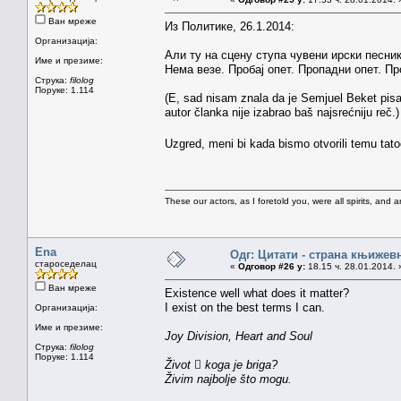
Ван мреже
Из Политике, 26.1.2014:
Организација:
Али ту на сцену ступа чувени ирски песник
Име и презиме:
Нема везе. Пробај опет. Пропадни опет. П
Струка:
filolog
Поруке: 1.114
(E, sad nisam znala da je Semjuel Beket pis
autor članka nije izabrao baš najsrećniju reč.)
Uzgred, meni bi kada bismo otvorili temu tatoo
These our actors, as I foretold you, were all spirits, and are
Ena
Одг: Цитати - страна књижев
староседелац
«
Одговор #26 у:
18.15 ч. 28.01.2014. 
Ван мреже
Existence well what does it matter?
I exist on the best terms I can.
Организација:
Име и презиме:
Joy Division, Heart and Soul
Струка:
filolog
Поруке: 1.114
Život  koga je briga?
Živim najbolje što mogu.