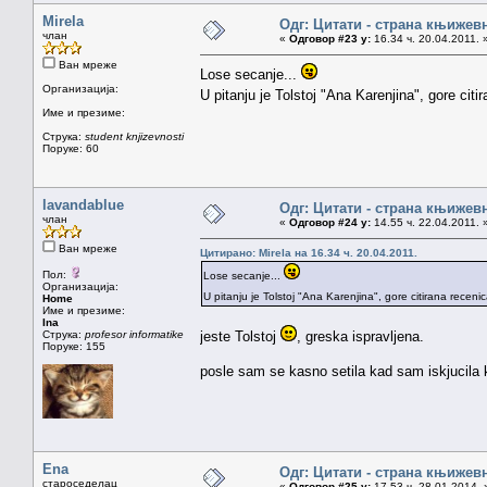
Mirela
Одг: Цитати - страна књижев
члан
«
Одговор #23 у:
16.34 ч. 20.04.2011. 
Ван мреже
Lose secanje...
Организација:
U pitanju je Tolstoj "Ana Karenjina", gore citi
Име и презиме:
Струка:
student knjizevnosti
Поруке: 60
lavandablue
Одг: Цитати - страна књижев
члан
«
Одговор #24 у:
14.55 ч. 22.04.2011. 
Ван мреже
Цитирано: Mirela на 16.34 ч. 20.04.2011.
Пол:
Lose secanje...
Организација:
U pitanju je Tolstoj "Ana Karenjina", gore citirana receni
Home
Име и презиме:
Ina
Струка:
profesor informatike
jeste Tolstoj
, greska ispravljena.
Поруке: 155
posle sam se kasno setila kad sam iskjucila
Ena
Одг: Цитати - страна књижев
староседелац
«
Одговор #25 у:
17.53 ч. 28.01.2014. 