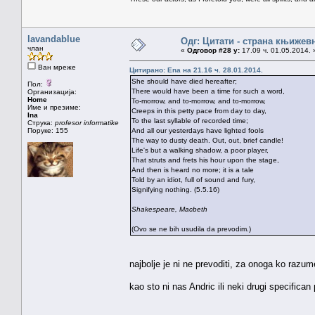
lavandablue
Одг: Цитати - страна књижев
члан
«
Одговор #28 у:
17.09 ч. 01.05.2014. 
Ван мреже
Цитирано: Ena на 21.16 ч. 28.01.2014.
She should have died hereafter;
Пол:
There would have been a time for such a word,
Организација:
Home
To-morrow, and to-morrow, and to-morrow,
Име и презиме:
Creeps in this petty pace from day to day,
Ina
To the last syllable of recorded time;
Струка:
profesor informatike
Поруке: 155
And all our yesterdays have lighted fools
The way to dusty death. Out, out, brief candle!
Life's but a walking shadow, a poor player,
That struts and frets his hour upon the stage,
And then is heard no more; it is a tale
Told by an idiot, full of sound and fury,
Signifying nothing. (5.5.16)
Shakespeare, Macbeth
(Ovo se ne bih usudila da prevodim.)
najbolje je ni ne prevoditi, za onoga ko razum
kao sto ni nas Andric ili neki drugi specifica