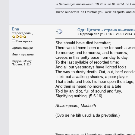
«
Задњи пут промењено: 18.25 ч. 28.01.2014. од En
These our actors, as I foretold you, were all spirits, and are
Ena
Одг: Цитати - страна књижев
староседелац
«
Одговор #27 у:
21.16 ч. 28.01.2014. 
Ван мреже
She should have died hereafter;
There would have been a time for such a wor
Организација:
To-morrow, and to-morrow, and to-morrow,
Име и презиме:
Creeps in this petty pace from day to day,
Струка:
filolog
To the last syllable of recorded time;
Поруке: 1.114
And all our yesterdays have lighted fools
The way to dusty death. Out, out, brief candl
Life's but a walking shadow, a poor player,
That struts and frets his hour upon the stage,
And then is heard no more; it is a tale
Told by an idiot, full of sound and fury,
Signifying nothing. (5.5.16)
Shakespeare, Macbeth
(Ovo se ne bih usudila da prevodim.)
These our actors, as I foretold you, were all spirits, and are