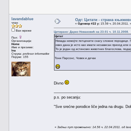
lavandablue
Одг: Цитати - страна књижев
члан
«
Одговор #22 у:
15.59 ч. 20.04.2011. 
Ван мреже
Цитирано: Дарко Новаковић на 23.01 ч. 10.11.2008.
Цитат
Пол:
Организација:
Никада немојте потценити снагу сложне породице.
Home
ових дана је исто као имати независан приход или 
Име и презиме:
То је један од истинских животних благослова, под
Ina
Струка:
profesor informatike
Поруке: 155
Тони Парсонс, Човек и дечак
Divno
————————————————————
p.s. po secanju:
"Sve srećne porodice liče jedna na drugu. Do
«
Задњи пут промењено: 14.56 ч. 22.04.2011. од lav