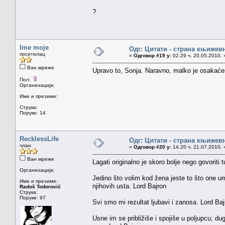
?
Ime moje
Одг: Цитати - страна књижев
посетилац
«
Одговор #19 у:
02.29 ч. 20.05.2010. 
Ван мреже
Upravo to, Sonja. Naravno, malko je osakaćen
Пол:
Организација:
Име и презиме:
Струка:
Поруке: 14
RecklessLife
Одг: Цитати - страна књижев
члан
«
Одговор #20 у:
14.20 ч. 21.07.2010. 
Ван мреже
Lagati originalno je skoro bolje nego govoriti
Организација:
Jedino što volim kod žena jeste to što one um
Име и презиме:
njihovih usta. Lord Bajron
Radoš Todorović
Струка:
Поруке: 97
Svi smo mi rezultat ljubavi i zanosa. Lord Baj
Usne im se približiše i spojiše u poljupcu; du