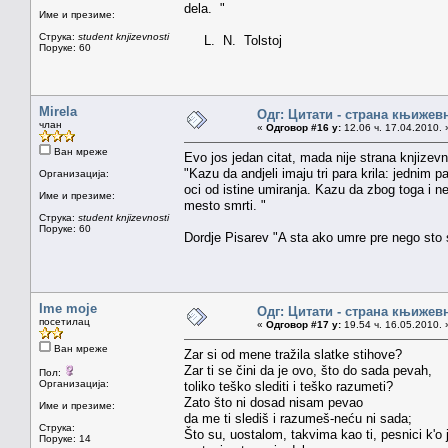
dela. "
Име и презиме:
Струка:
student knjizevnosti
L. N. Tolstoj
Поруке: 60
Mirela
Одг: Цитати - страна књижев
члан
«
Одговор #16 у:
12.06 ч. 17.04.2010. 
Ван мреже
Evo jos jedan citat, mada nije strana knjizevn
"Kazu da andjeli imaju tri para krila: jednim p
Организација:
oci od istine umiranja. Kazu da zbog toga i 
Име и презиме:
mesto smrti. "
Струка:
student knjizevnosti
Поруке: 60
Dordje Pisarev "A sta ako umre pre nego sto 
Ime moje
Одг: Цитати - страна књижев
посетилац
«
Одговор #17 у:
19.54 ч. 16.05.2010. 
Ван мреже
Zar si od mene tražila slatke stihove?
Zar ti se čini da je ovo, što do sada pevah,
Пол:
Организација:
toliko teško slediti i teško razumeti?
Zato što ni dosad nisam pevao
Име и презиме:
da me ti slediš i razumeš-neću ni sada;
Струка:
Što su, uostalom, takvima kao ti, pesnici k'o 
Поруке: 14