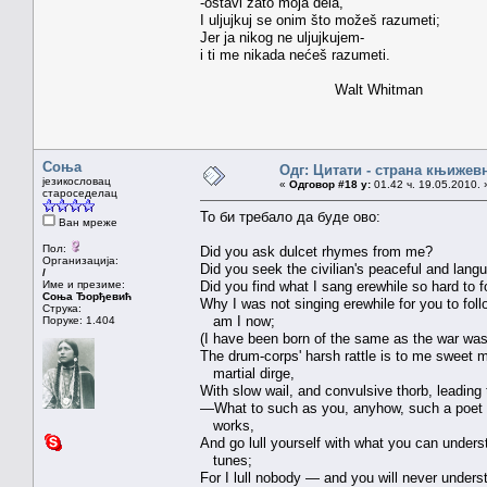
-ostavi zato moja dela,
I uljujkuj se onim što možeš razumeti;
Jer ja nikog ne uljujkujem-
i ti me nikada nećeš razumeti.
Walt Whitman
Соња
Одг: Цитати - страна књижев
језикословац
«
Одговор #18 у:
01.42 ч. 19.05.2010. 
староседелац
То би требало да буде ово:
Ван мреже
Пол:
Did you ask dulcet rhymes from me?
Организација:
Did you seek the civilian's peaceful and lang
/
Име и презиме:
Did you find what I sang erewhile so hard to f
Соња Ђорђевић
Why I was not singing erewhile for you to fol
Струка:
am I now;
Поруке: 1.404
(I have been born of the same as the war was
The drum-corps' harsh rattle is to me sweet m
martial dirge,
With slow wail, and convulsive thorb, leading t
—What to such as you, anyhow, such a poet 
works,
And go lull yourself with what you can under
tunes;
For I lull nobody — and you will never under