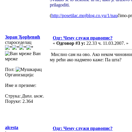
prilagoditi.
(
http://posetilac.mojblog.co.yu/1/nau
čimo-pr
Зоран Ђорђевић
Одг: Чему служи правопис?
староседелац
«
Одговор #3 у:
22.33 ч. 11.03.2007. »
Ван
Мислио сам на ово. Ако неком чиновник
мреже
му рећи ако надмено каже: Па шта?
Пол:
Организација:
Име и презиме:
Струка:
Дипл. инж.
Поруке: 2.364
alcesta
Одг: Чему служи правопис?