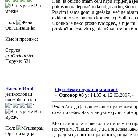
Heh, ja obično imam celu hrpu strpljenja (je
Ван
pokušam na lep način da odgovorim, što mi 
мреже
Pravim i sama gomilu grešaka, većine nisam 
evidentno zlonameran komentar). Volim da 
Пол:
Ukoliko je neko prosto tvrdoglav, a nije mi
Организација:
preskočim i ostavim ga da uživa u svom tvr
Име и презиме:
Струка:
građevinarstvo
Поруке: 521
Часлав Илић
Одг: Чему служи правопис?
језикословац
«
Одговор #8 у:
14.35 ч. 12.03.2007. »
одомаћен члан
Рекао бих да је поштовање правописа пр
Ван
сама по себи. Чак и не узимајући у обз
мреже
Мени лично је тешко да не пишем по пр
Пол:
поступим. Лакше ми је да погледам како 
Организација:
да радим супротно правопису, онда је т