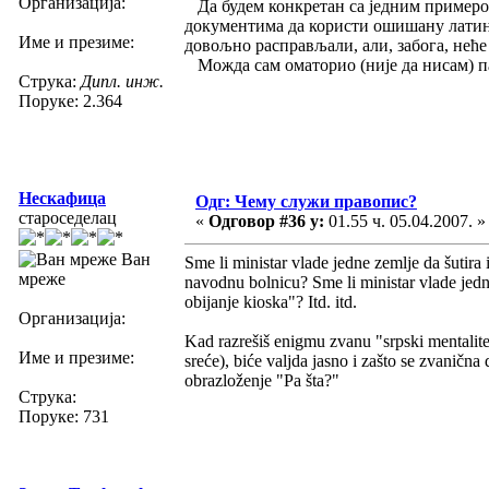
Организација:
Да будем конкретан са једним примером
документима да користи ошишану латин
Име и презиме:
довољно расправљали, али, забога, неће
Можда сам оматорио (није да нисам) па н
Струка:
Дипл. инж.
Поруке: 2.364
Нескафица
Одг: Чему служи правопис?
староседелац
«
Одговор #36 у:
01.55 ч. 05.04.2007. »
Ван
Sme li ministar vlade jedne zemlje da šutira 
мреже
navodnu bolnicu? Sme li ministar vlade jedne
obijanje kioska"? Itd. itd.
Организација:
Kad razrešiš enigmu zvanu "srpski mentalitet
Име и презиме:
sreće), biće valjda jasno i zašto se zvaničn
obrazloženje "Pa šta?"
Струка:
Поруке: 731