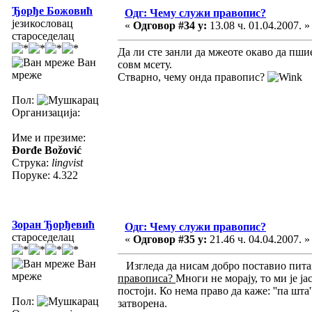
Ђорђе Божовић
Одг: Чему служи правопис?
језикословац
«
Одговор #34 у:
13.08 ч. 01.04.2007. »
староседелац
Да ли сте занли да мжеоте окаво да пшие
Ван
совм мсету.
мреже
Стварно, чему онда правопис?
Пол:
Организација:
Име и презиме:
Đorđe Božović
Струка:
lingvist
Поруке: 4.322
Зоран Ђорђевић
Одг: Чему служи правопис?
староседелац
«
Одговор #35 у:
21.46 ч. 04.04.2007. »
Ван
Изгледа да нисам добро поставио питањ
мреже
правописа?
Многи не морају, то ми је ј
постоји. Ко нема право да каже: ''па шта
Пол:
затворена.