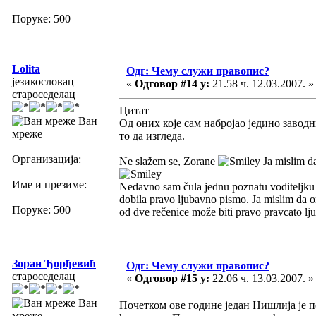
Поруке: 500
Lolita
Одг: Чему служи правопис?
језикословац
«
Одговор #14 у:
21.58 ч. 12.03.2007. »
староседелац
Цитат
Ван
Од оних које сам набројао једино заводн
мреже
то да изгледа.
Организација:
Ne slažem se, Zorane
Ja mislim da
Име и презиме:
Nedavno sam čula jednu poznatu voditeljku k
dobila pravo ljubavno pismo. Ja mislim da 
Поруке: 500
od dve rečenice može biti pravo pravcato l
Зоран Ђорђевић
Одг: Чему служи правопис?
староседелац
«
Одговор #15 у:
22.06 ч. 13.03.2007. »
Ван
Почетком ове године један Нишлија је п
мреже