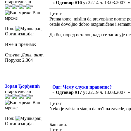
староседелац
«
Одговор #16 у:
22.14 ч. 13.03.2007. »
Ван
Цитат
мреже
Prema tome, mislim da pravopisne norme posto
ostale dovoljno dobro razgraničene i semanti
Пол:
Организација:
Да би, поред осталог, када се записује н
Име и презиме:
Струка:
Дипл. инж.
Поруке: 2.364
Зоран Ђорђевић
Одг: Чему служи правопис?
староседелац
«
Одговор #17 у:
22.19 ч. 13.03.2007. »
Ван
Цитат
мреже
Neko je zaista u stanju da rečima zavede, opč
Пол:
Организација:
Баш ови:
Цитат