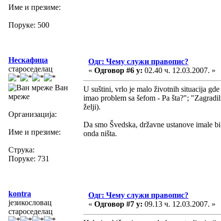
Име и презиме:
Поруке: 500
Нескафица
Одг: Чему служи правопис?
староседелац
«
Одговор #6 у:
02.40 ч. 12.03.2007. »
Ван
U suštini, vrlo je malo životnih situacija gd
мреже
imao problem sa šefom - Pa šta?"; "Zagradili
želji).
Организација:
Da smo Švedska, državne ustanove imale bi i
Име и презиме:
onda ništa.
Струка:
Поруке: 731
kontra
Одг: Чему служи правопис?
језикословац
«
Одговор #7 у:
09.13 ч. 12.03.2007. »
староседелац