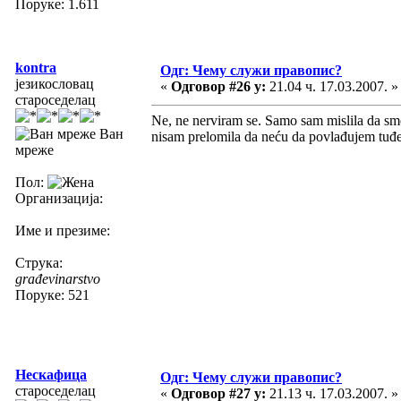
Поруке: 1.611
kontra
Одг: Чему служи правопис?
језикословац
«
Одговор #26 у:
21.04 ч. 17.03.2007. »
староседелац
Ne, ne nerviram se. Samo sam mislila da smo
Ван
nisam prelomila da neću da povlađujem tu
мреже
Пол:
Организација:
Име и презиме:
Струка:
građevinarstvo
Поруке: 521
Нескафица
Одг: Чему служи правопис?
староседелац
«
Одговор #27 у:
21.13 ч. 17.03.2007. »