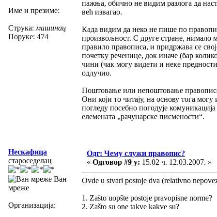
пажња, обично не видим разлога да наст
Име и презиме:
већ извагао.
Струка:
машинац
Када видим да неко не пише по правопис
Поруке: 474
произвољност. С друге стране, нимало м
правило правописа, и придржава се свој
почетку реченице, док иначе (бар колик
чини (чак могу видети и неке предности
одлучио.
Поштовање или непоштовање правописа,
Они који то читају, на основу тога могу
погледу посебно погодује комуникација 
елемената „рачунарске писмености“.
Нескафица
Одг: Чему служи правопис?
староседелац
«
Одговор #9 у:
15.02 ч. 12.03.2007. »
Ван
Ovde u stvari postoje dva (relativno nepovez
мреже
1. Zašto uopšte postoje pravopisne norme?
Организација:
2. Zašto su one takve kakve su?