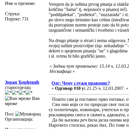
Име и презиме:
Verujem da je suština prvog pitanja u olakš
količina "šuma" tj. nejasnoće u pisanoj reč
Струка:
"poddijalekat", "podtekst", "nuzzarada" i sl.
Поруке: 731
po slovo nego trenutno kao celinu (istraživa
da pravopisne norme postoje zato da bi potcel
razgraničene i semantički i tvorbeno i vizue
Na drugo pitanje u stvari i nema odgovora. No
svojoj suštini proizvoljne (isp. nekadašnje 
dekret o spojenom pisanju "ne" s glagolima
i sl. svima bi bilo grafički jasno.
«
Задњи пут промењено: 15.14 ч. 12.03.2
Нескафица
»
Зоран Ђорђевић
Одг: Чему служи правопис?
староседелац
«
Одговор #10 у:
21.25 ч. 12.03.2007. »
Ван
Пошто сам ја поставио прво питање, от
мреже
Сви они који се по природи свог посла 
су политичари, новинари, учитељи и п
Пол:
рекламирачи свега и свачега, адвокати, 
Организација:
Да би њихова реч била јасна онима који
Нарочито стилски, рекао бих. По томе п