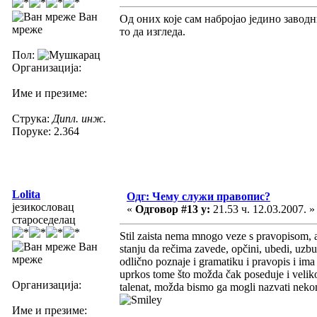
Ван
Од оних које сам набројао једино заводн
мреже
то да изгледа.
Пол:
Организација:
Име и презиме:
Струка:
Дипл. инж.
Поруке: 2.364
Lolita
Одг: Чему служи правопис?
језикословац
«
Одговор #13 у:
21.53 ч. 12.03.2007. »
староседелац
Stil zaista nema mnogo veze s pravopisom, al
Ван
stanju da rečima zavede, opčini, ubedi, uzbu
мреже
odlično poznaje i gramatiku i pravopis i ima 
uprkos tome što možda čak poseduje i veliko
Организација:
talenat, možda bismo ga mogli nazvati neko
Име и презиме: