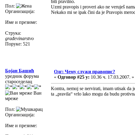
biti pravilno.
Пол:
Uzmi pravopis i proveri ako ne veruješ nama
Организација:
Nekako mi se ipak čini da je Pravopis merod
Име и презиме:
Струка:
građevinarstvo
Поруке: 521
Бојан Башић
Одг: Чему служи правопис?
уредник форума
«
Одговор #25 у:
10.36 ч. 17.03.2007. »
староседелац
Kontra, nemoj se nervirati, imam utisak da 
Ван
ta „pravila“ vrlo lako mogu da budu protiv
мреже
Пол:
Организација:
Име и презиме: