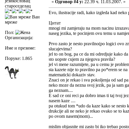
језикословац
«
Одговор #4 у:
22.39 ч. 11.03.2007. »
староседелац
Evo, ilustracije radi, kako izgleda kad neko
Ван
мреже
Цитат
mnogi mi zamjeraju na mom nacinu izrazavan
Пол:
naseg jezika, te pocinjem ovu temu u namjer
Организација:
Prvo zasto je nesto pravilno(po logici ovo z
Име и презиме:
slucajevima?
jel to on bog, pa ce da mi odredjuje kako d
Поруке: 1.865
sto uopste cujem za njegova pravila?
jel vi mene razumijete, pa u cemu je proble
sta kazete nije to pravilno pa po*erem se na 
matematicki dokaziv stav.
Znaci on je rekao i sva pokoljenja od sad pa
neko moze da nezna svoj jezik, pa ja sam ga
ga neznam....
E sad ce oni reci pa dobro imas ti taj tvoj je
nasem kaze ....
pa otukud tom *udo da kaze kako se nesto k
drukcije ali ne neko je rekao ovako se to kaz
po ovom nasem(mom)...
mislim objasnite mi zasto bi iko trebao post