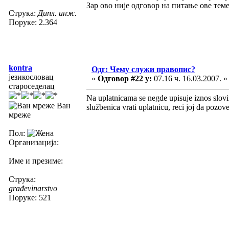
Зар ово није одговор на питање ове тем
Струка:
Дипл. инж.
Поруке: 2.364
kontra
Одг: Чему служи правопис?
језикословац
«
Одговор #22 у:
07.16 ч. 16.03.2007. »
староседелац
Na uplatnicama se negde upisuje iznos slov
Ван
službenica vrati uplatnicu, reci joj da pozov
мреже
Пол:
Организација:
Име и презиме:
Струка:
građevinarstvo
Поруке: 521