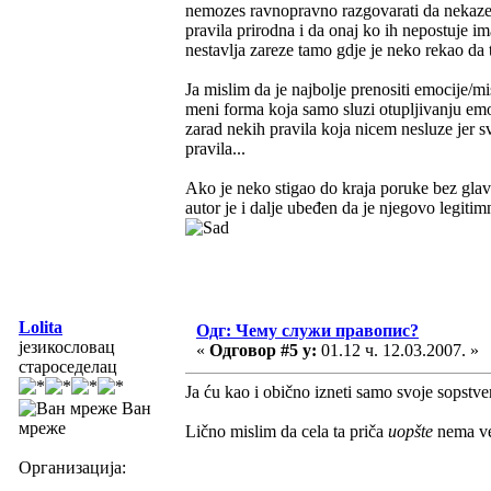
nemozes ravnopravno razgovarati da nekazem 
pravila prirodna i da onaj ko ih nepostuje i
nestavlja zareze tamo gdje je neko rekao da t
Ja mislim da je najbolje prenositi emocije/mi
meni forma koja samo sluzi otupljivanju emo
zarad nekih pravila koja nicem nesluze jer s
pravila...
Ako je neko stigao do kraja poruke bez glav
autor je i dalje ubeđen da je njegovo legiti
Lolita
Одг: Чему служи правопис?
језикословац
«
Одговор #5 у:
01.12 ч. 12.03.2007. »
староседелац
Ja ću kao i obično izneti samo svoje sopstve
Ван
мреже
Lično mislim da cela ta priča
uopšte
nema vez
Организација: