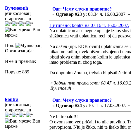
Вученовић
Одг: Чему служи правопис?
језикословац
«
Одговор #23 у:
08.34 ч. 16.03.2007. »
староседелац
Цитирано: kontra на 07.16 ч. 16.03.2007.
Ван
Na uplatnicama se negde upisuje iznos slov
мреже
službenica vrati uplatnicu, reci joj da pozov
Пол:
Na
nekim
(npr. EDB-ovim) uplatnicama se upis
Организација:
nikad ne radim, uvek pišem odvojeno i nemam
_
pisati slova onim pismom kojim je uplatnica
Име и презиме:
imao problema ni zbog toga.
Поруке: 889
Da dopunim Zorana, trebalo bi pisati četirihil
«
Задњи пут промењено: 08.47 ч. 16.03.2
Вученовић
»
kontra
Одг: Чему служи правопис?
језикословац
«
Одговор #24 у:
10.11 ч. 17.03.2007. »
староседелац
Ne bi trebalo!!!
Ван
O ovom smo već pričali i to nije pravilno. T
мреже
pravopisom. Niti je čitko, niti te ikako štit