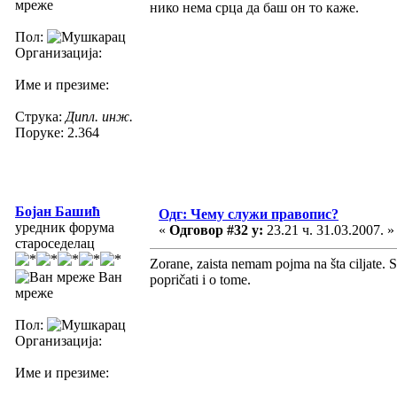
мреже
нико нема срца да баш он то каже.
Пол:
Организација:
Име и презиме:
Струка:
Дипл. инж.
Поруке: 2.364
Бојан Башић
Одг: Чему служи правопис?
уредник форума
«
Одговор #32 у:
23.21 ч. 31.03.2007. »
староседелац
Zorane, zaista nemam pojma na šta ciljate. 
Ван
popričati i o tome.
мреже
Пол:
Организација:
Име и презиме: