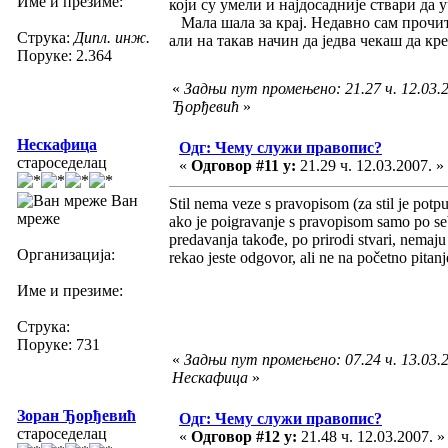
Име и презиме:
који су умели и најдосадније ствари да
Мала шала за крај. Недавно сам прочита
Струка:
Дипл. инж.
али на такав начин да једва чекаш да кр
Поруке: 2.364
«
Задњи пут промењено: 21.27 ч. 12.03.
Ђорђевић
»
Нескафица
Одг: Чему служи правопис?
староседелац
«
Одговор #11 у:
21.29 ч. 12.03.2007. »
Ван
Stil nema veze s pravopisom (za stil je potpu
мреже
ako je poigravanje s pravopisom samo po se
predavanja takođe, po prirodi stvari, nemaju
Организација:
rekao jeste odgovor, ali ne na početno pitanj
Име и презиме:
Струка:
Поруке: 731
«
Задњи пут промењено: 07.24 ч. 13.03.2
Нескафица
»
Зоран Ђорђевић
Одг: Чему служи правопис?
староседелац
«
Одговор #12 у:
21.48 ч. 12.03.2007. »