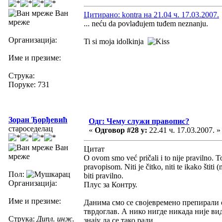
Ван
Цитирано: kontra на 21.04 ч. 17.03.2007.
мреже
... neću da povlađujem tuđem neznanju.
Организација:
Ti si moja idolkinja
Име и презиме:
Струка:
Поруке: 731
Зоран Ђорђевић
Одг: Чему служи правопис?
староседелац
«
Одговор #28 у:
22.41 ч. 17.03.2007. »
Ван
Цитат
мреже
O ovom smo već pričali i to nije pravilno. T
pravopisom. Niti je čitko, niti te ikako štit
Пол:
biti pravilno.
Организација:
Плус за Контру.
Име и презиме:
Данима смо се својевремено препирали о
тврдоглав. А нико нигде никада није вид
Струка:
Дипл. инж.
знају да се тако ради.