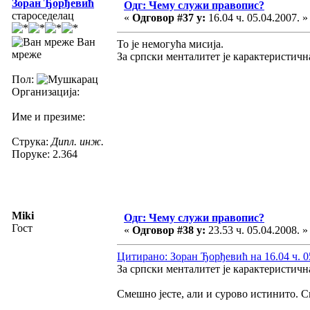
Зоран Ђорђевић
Одг: Чему служи правопис?
староседелац
«
Одговор #37 у:
16.04 ч. 05.04.2007. »
Ван
То је немогућа мисија.
мреже
За српски менталитет је карактеристична и
Пол:
Организација:
Име и презиме:
Струка:
Дипл. инж.
Поруке: 2.364
Miki
Одг: Чему служи правопис?
Гост
«
Одговор #38 у:
23.53 ч. 05.04.2008. »
Цитирано: Зоран Ђорђевић на 16.04 ч. 0
За српски менталитет је карактеристична и
Смешно јесте, али и сурово истинито. 