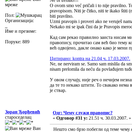
Ne bi trebalo!!!
мреже
O ovom smo već pričali i to nije pravilno. T
pravopisom. Niti je čitko, niti te ikako štit
Пол:
biti pravilno.
Организација:
Uzmi pravopis i proveri ako ne veruješ nama
_
Nekako mi se ipak čini da je Pravopis merod
Име и презиме:
Кад сам рекао правилно заиста нисам мис
Поруке: 889
правопису, прочитао сам већ био тему к
већ одвојено, дакле онако како је мени п
Цитирано: kontra на 21.04 ч. 17.03.2007.
Ne, ne nerviram se. Samo sam mislila da smo
nisam prelomila da neću da povlađujem tu
У овом случају, није реч о нечијем незн
да те то некако штити. То свакако нема
је ствар.
Зоран Ђорђевић
Одг: Чему служи правопис?
староседелац
«
Одговор #31 у:
21.51 ч. 30.03.2007. »
Ван
Нешто смо брзо побегли од теме чему сл