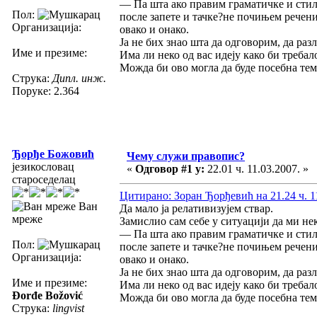
— Па шта ако правим граматичке и сти
Пол:
после запете и тачке?не почињем речени
Организација:
овако и онако.
Ја не бих знао шта да одговорим, да ра
Име и презиме:
Има ли неко од вас идеју како би треба
Можда би ово могла да буде посебна тема
Струка:
Дипл. инж.
Поруке: 2.364
Ђорђе Божовић
Чему служи правопис?
језикословац
«
Одговор #1 у:
22.01 ч. 11.03.2007. »
староседелац
Цитирано: Зоран Ђорђевић на 21.24 ч. 1
Ван
Да мало ја релативизујем ствар.
мреже
Замислио сам себе у ситуацији да ми не
— Па шта ако правим граматичке и сти
Пол:
после запете и тачке?не почињем речени
Организација:
овако и онако.
Ја не бих знао шта да одговорим, да ра
Име и презиме:
Има ли неко од вас идеју како би треба
Đorđe Božović
Можда би ово могла да буде посебна тема
Струка:
lingvist