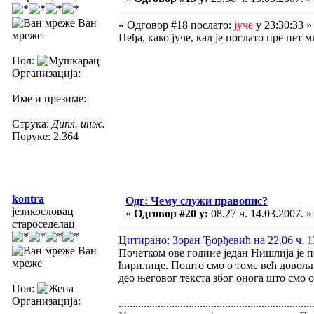
Ван
« Одговор #18 послато:
јуче
у 23:30:33 »
мреже
Пеђа, како јуче, кад је послато пре пет 
Пол:
Организација:
Име и презиме:
Струка:
Дипл. инж.
Поруке: 2.364
kontra
Одг: Чему служи правопис?
језикословац
«
Одговор #20 у:
08.27 ч. 14.03.2007. »
староседелац
Цитирано: Зоран Ђорђевић на 22.06 ч. 1
Ван
Почетком ове године један Нишлија је п
мреже
ћирилице. Пошто смо о томе већ довољн
део његовог текста због онога што смо 
Пол:
Организација:
.....................................................................