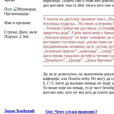
ћирилице. Пошто смо о томе већ довољн
део његовог текста због онога што смо 
Пол:
Организација:
.....................................................................
У пошти на дисплеју промиче текст „По
Име и презиме:
техницка подрска... На свим салтерима 
– Телеком Србија ми доставља „Специфи
Струка:
Дипл. инж.
заврсетка рада”. Срби запослени у банц
Поруке: 2.364
„текуцем рацуну” из којег сазнајемо да
ресторану гостима нуде „ниско пиво на 
продавницама опомињу да је „купац дуза
„псеницно брасно”, „цоколада”, „сецер”
дисплејима градских аутобуса читамо од
„Дуванисте”, „Цалије”, „Доња Врезина”
.....................................................................
Да ли је дозвољено, на званичним док
кафеџији, али Пошти нећу. Не могу да се
ž, ć i č, нити да њихови момци не знају д
То више није ни немар, то је чист безо
његово име, што не зна шта да плати (рац
Зоран Ђорђевић
Одг: Чему служи правопис?