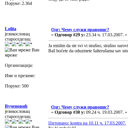
Поруке: 2.364
Lolita
Одг: Чему служи правопис?
језикословац
«
Одговор #29 у:
23.34 ч. 17.03.2007. »
староседелац
Ja mislim da ste svi vi strašno, strašno surovi
Ван
Baš hoćete da oduzmete šalterušama sav sm
мреже
Организација:
Име и презиме:
Поруке: 500
Вученовић
Одг: Чему служи правопис?
језикословац
«
Одговор #30 у:
09.24 ч. 19.03.2007. »
староседелац
Цитирано: kontra на 10.11 ч. 17.03.2007.
Ван