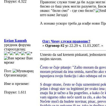
Поруке: 4.322
Правопис служи томе да би људи могли ра
бисмо се баш увек могли разумети. Бисм
овако: "били смо" - где смо били?
што каже Јагода)
А ионако ускоро треба да изађе нови Пра
Бојан Башић
Одг: Чему служи правопис?
уредник форума
«
Одговор #2 у:
22.29 ч. 11.03.2007. »
староседелац
Umesto da sad krenem piskarati, jednostavnij
Ван
mojim stavom.
мреже
Često se čuje pitanje: "Zašto moram da govo
Пол:
moram priznati da ima smisla, naročito ako s
Организација:
ispunjava svoju funkciju i ako odstupa od sv
Име и презиме:
S druge strane, često se čuju uznemireni pok
jedan i drugi stav su legitimni jer svako i
Поруке: 1.611
znaju šta je tačno a šta pogrešno, a kako će 
vam sigurno niko neće uzeti za zlo, a ako bu
Nećete moći da budete novinar, pisac, prevodi
Sviđalo se to nekome ili ne, tako je društv