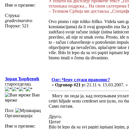
У пошти на дисплеју промиче текст „По
Име и презиме:
техницка подрска... На свим салтерима 
– Телеком Србија ми доставља „Специфик
Струка:
građevinarstvo
Ovo pismo i nije toliko friško. Videla sam ga
Поруке: 521
konstatacijama) da li ovaj gospodin zna šta 
zadržao) svoje račune izdaje (istina latinico
pravilno, ali nije ni smak sveta. Prosto, ide
to - račun i obaveštenje o potrošenim impuls
objavljujete ga nevažećim, uplaćujete takse
više. Bilo bi lepo da su svi papiri ispisani 
bismo imali o čemu da divanimo.
Зоран Ђорђевић
Одг: Чему служи правопис?
староседелац
«
Одговор #21 у:
21.11 ч. 15.03.2007. »
Ван
Могу ли онда ја, кад попуњавам уплатн
мреже
cetiri hiljade sesto cetrdeset sest (или, по б
Само питам.
Пол:
Организација:
Друго.
Цитат
Име и презиме:
Bilo bi lepo da su svi papiri ispisani lepim,