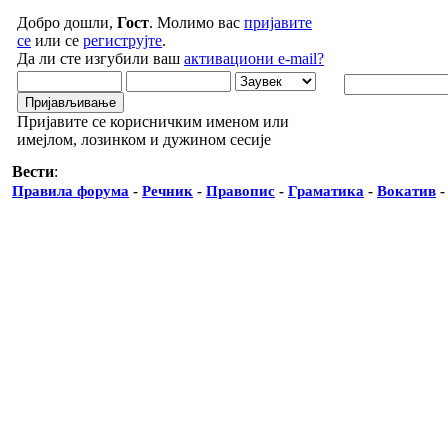
Добро дошли,
Гост
. Молимо вас
пријавите
се
или се
региструјте
.
Да ли сте изгубили ваш
активациони e-mail?
Пријавите се корисничким именом или
имејлом, лозинком и дужином сесије
Вести
:
Правила форума
-
Речник
-
Правопис
-
Граматика
-
Вокатив