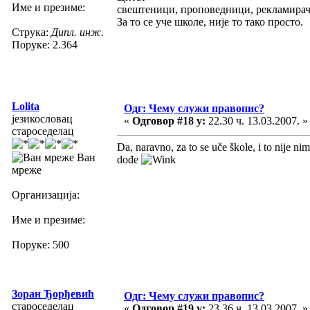
Име и презиме:
свештеници, проповедници, рекламирачи
За то се уче школе, није то тако просто.
Струка:
Дипл. инж.
Поруке: 2.364
Lolita
Одг: Чему служи правопис?
језикословац
«
Одговор #18 у:
22.30 ч. 13.03.2007. »
староседелац
Da, naravno, za to se uče škole, i to nije n
Ван
dođe
мреже
Организација:
Име и презиме:
Поруке: 500
Зоран Ђорђевић
Одг: Чему служи правопис?
староседелац
«
Одговор #19 у:
23.36 ч. 13.03.2007. »