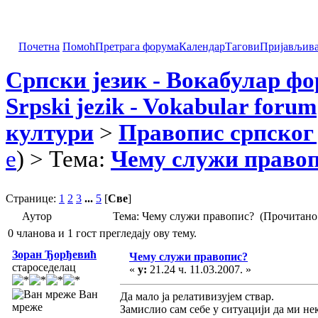
Почетна
Помоћ
Претрага форума
Календар
Тагови
Пријављив
Српски језик - Вокабулар ф
Srpski jezik - Vokabular forum
култури
>
Правопис српског 
e
) > Тема:
Чему служи право
Странице:
1
2
3
...
5
[
Све
]
Аутор
Тема: Чему служи правопис? (Прочитано 
0 чланова и 1 гост прегледају ову тему.
Зоран Ђорђевић
Чему служи правопис?
староседелац
«
у:
21.24 ч. 11.03.2007. »
Ван
Да мало ја релативизујем ствар.
мреже
Замислио сам себе у ситуацији да ми не