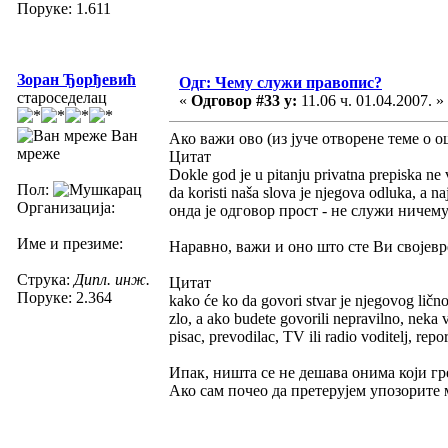
Поруке: 1.611
Зоран Ђорђевић
Одг: Чему служи правопис?
староседелац
«
Одговор #33 у:
11.06 ч. 01.04.2007. »
Ван
Ако важи ово (из јуче отворене теме о 
мреже
Цитат
Dokle god je u pitanju privatna prepiska ne v
Пол:
da koristi naša slova je njegova odluka, a na
Организација:
онда је одговор прост - не служи ничему
Име и презиме:
Наравно, важи и оно што сте Ви својевр
Струка:
Дипл. инж.
Цитат
Поруке: 2.364
kako će ko da govori stvar je njegovog lično
zlo, a ako budete govorili nepravilno, neka 
pisac, prevodilac, TV ili radio voditelj, repor
Ипак, ништа се не дешава онима који гре
Ако сам почео да претерујем упозорите 