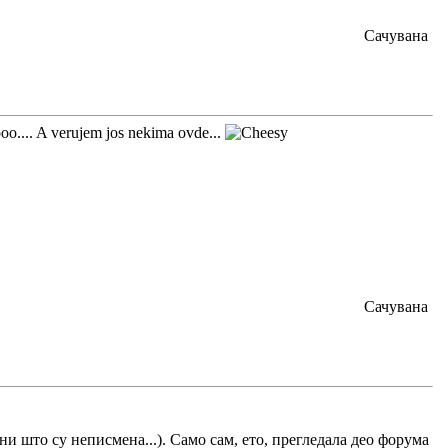
Сачувана
oo.... A verujem jos nekima ovde...
Сачувана
и што су неписмена...). Само сам, ето, прегледала део форума