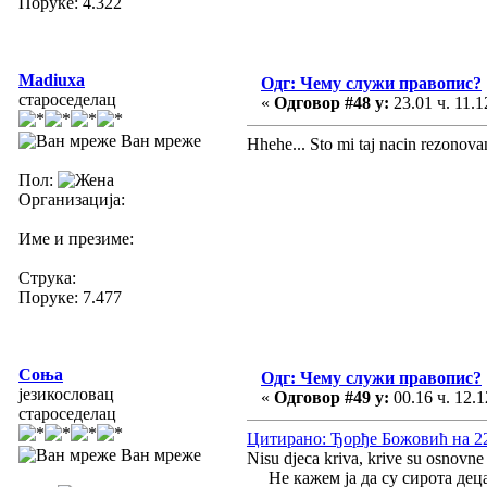
Поруке: 4.322
Madiuxa
Одг: Чему служи правопис?
староседелац
«
Одговор #48 у:
23.01 ч. 11.1
Ван мреже
Hhehe... Sto mi taj nacin rezonova
Пол:
Организација:
Име и презиме:
Струка:
Поруке: 7.477
Соња
Одг: Чему служи правопис?
језикословац
«
Одговор #49 у:
00.16 ч. 12.1
староседелац
Цитирано: Ђорђе Божовић на 22.
Ван мреже
Nisu djeca kriva, krive su osnovne i
Не кажем ја да су сирота деца 