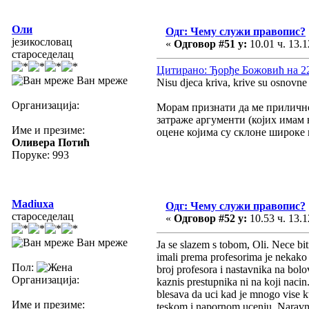
Оли
Одг: Чему служи правопис?
језикословац
«
Одговор #51 у:
10.01 ч. 13.1
староседелац
Цитирано: Ђорђе Божовић на 22.
Ван мреже
Nisu djeca kriva, krive su osnovne 
Организација:
Морам признати да ме прилично
затраже аргументи (којих имам
Име и презиме:
оцене којима су склоне широке 
Оливера Потић
Поруке: 993
Madiuxa
Одг: Чему служи правопис?
староседелац
«
Одговор #52 у:
10.53 ч. 13.1
Ван мреже
Ja se slazem s tobom, Oli. Nece bit
imali prema profesorima je nekako a
Пол:
broj profesora i nastavnika na bolov
Организација:
kaznis prestupnika ni na koji nacin.
blesava da uci kad je mnogo vise ku
Име и презиме:
teskom i napornom ucenju. Naravno,