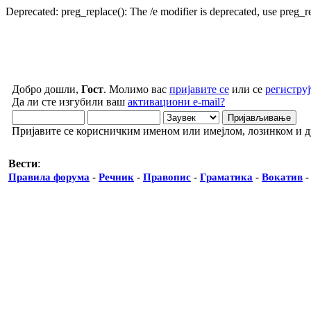
Deprecated: preg_replace(): The /e modifier is deprecated, use preg_
Добро дошли,
Гост
. Молимо вас
пријавите се
или се
региструј
Да ли сте изгубили ваш
активациони e-mail?
Пријавите се корисничким именом или имејлом, лозинком и 
Вести
:
Правила форума
-
Речник
-
Правопис
-
Граматика
-
Вокатив