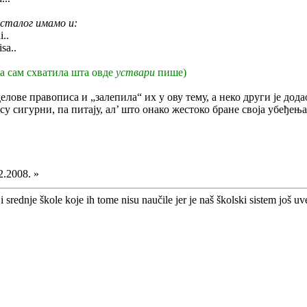
осталог имамо и:
..
sa..
ва сам схватила шта овде
уствари
пише)
ове правописа и „залепила“ их у ову тему, а неко други је додао
у сигурни, па питају, ал’ што онако жестоко бране своја убеђења
2.2008. »
i srednje škole koje ih tome nisu naučile jer je naš školski sistem još