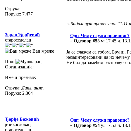
Струка:
Поруке: 7.477
«
Задњи пут промењено: 11.11 ч.
Зоран Ђорђевић
Одг: Чему служи правопис?
староседелац
«
Одговор #53 у:
17.45 ч. 13.1
Ван мреже
Ја се слажем са тобом, Бруни. Р
незаинтересовани да их нечему 
Пол:
Не бих да замећем расправу о то
Организација:
Име и презиме:
Струка:
Дипл. инж.
Поруке: 2.364
Ђорђе Божовић
Одг: Чему служи правопис?
језикословац
«
Одговор #54 у:
17.53 ч. 13.1
староседелац