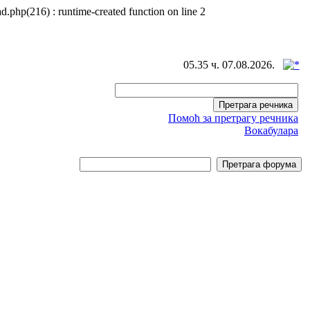
d.php(216) : runtime-created function on line 2
05.35 ч. 07.08.2026.
Помоћ за претрагу речника
Вокабулара