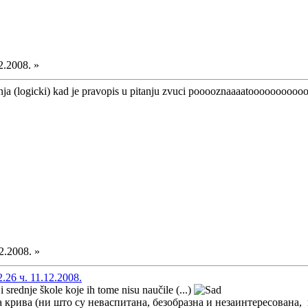
2.2008. »
nja (logicki) kad je pravopis u pitanju zvuci pooooznaaaatooooooooooo
2.2008. »
26 ч. 11.12.2008.
 srednje škole koje ih tome nisu naučile (...)
крива (ни што су неваспитана, безобразна и незаинтересована, н