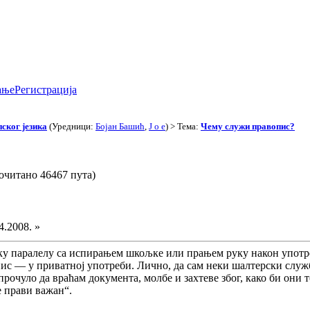
ање
Регистрација
ског језика
(Уредници:
Бојан Башић
,
J o e
) > Тема:
Чему служи правопис?
очитано 46467 пута)
4.2008. »
у паралелу са испирањем шкољке или прањем руку након употребе
ис — у приватној употреби. Лично, да сам неки шалтерски служб
прочуло да враћам документа, молбе и захтеве због, како би они
се прави важан“.