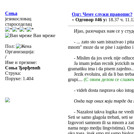
Соња
Одг: Чему служи правопис?
језикословац
«
Одговор #46 у:
18.37 ч. 11.1
староседелац
Ијао, разочарах нам се у студе
Ван мреже
- ... zato sto sam istrazivao i pit
Пол:
mnom" moze da se pise i zajedno i
Организација:
/
- Mislim da jos uvek nije odlucen
Име и презиме:
Ja imam jedan recnik jezickih ned
Соња Ђорђевић
gramatiku ima i da pisem zajedno..
Струка:
Jezik evoluira, ali da li bas treb
Поруке: 1.404
grupi....
(С овим делом се слажем
- videh dosta rasprava oko istoga 
Онда пар оних који тврде да
- Nazalost takva logika ne vredi u
Seti se samo glagola trebati, seti s
Izgovori samnom ili sa mnom a zati
nama nego medju lingvistima). Onda
oko toga, ipak smo mi samo biolozi