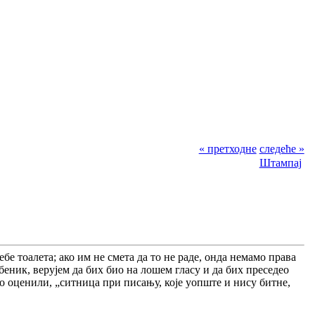
« претходне
следеће »
Штампај
 тоалета; ако им не смета да то не раде, онда немамо права
еник, верујем да бих био на лошем гласу и да бих преседео
 то оценили, „ситница при писању, које уопште и нису битне,