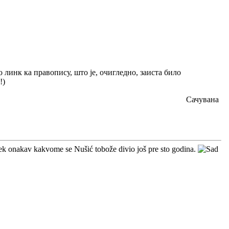
 линк ка правопису, што је, очигледно, заиста било
!)
Сачувана
 uvek onakav kakvome se Nušić tobože divio još pre sto godina.