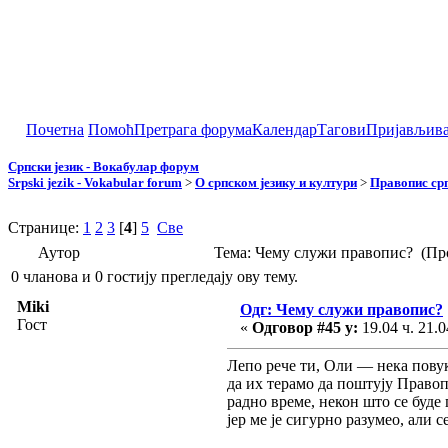
Почетна
Помоћ
Претрага форума
Календар
Тагови
Пријављив
Српски језик - Вокабулар форум
Srpski jezik - Vokabular forum
>
О српском језику и култури
>
Правопис срп
Странице:
1
2
3
[
4
]
5
Све
Аутор
Тема: Чему служи правопис? (Пр
0 чланова и 0 гостију прегледају ову тему.
Miki
Одг: Чему служи правопис?
Гост
«
Одговор #45 у:
19.04 ч. 21.0
Лепо рече ти, Оли — нека повук
да их терамо да поштују Правоп
радно време, некон што се буде 
јер ме је сигурно разумео, али 