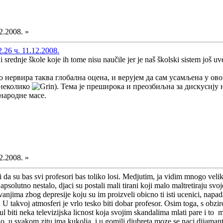
2.2008. »
26 ч. 11.12.2008.
i srednje škole koje ih tome nisu naučile jer je naš školski sistem još
 нервира таква глобална оцена, и верујем да сам усамљена у о
 неколико
). Тема је преширока и преозбиљна за дискусију
народне масе.
2.2008. »
i da su bas svi profesori bas toliko losi. Medjutim, ja vidim mnogo vel
psolutno nestalo, djaci su postali mali tirani koji malo maltretiraju svo
anjima zbog depresije koju su im proizveli obicno ti isti ucenici, napada
 U takvoj atmosferi je vrlo tesko biti dobar profesor. Osim toga, s obziro
l biti neka televizijska licnost koja svojim skandalima mlati pare i to
 u svakom zitu ima kukolja, i u gomili djubreta moze se naci dijamant..