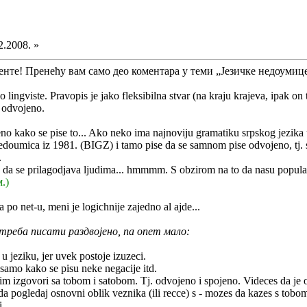
2.2008. »
нте! Пренећу вам само део коментара у теми „Језичке недоумице“
ao lingviste. Pravopis je jako fleksibilna stvar (na kraju krajeva, ipak 
 odvojeno.
o kako se pise to... Ako neko ima najnoviju gramatiku srpskog jezika 
oumica iz 1981. (BIGZ) i tamo pise da se samnom pise odvojeno, tj. s
.
a da se prilagodjava ljudima... hmmmm. S obzirom na to da nasu populaci
.)
po net-u, meni je logichnije zajedno al ajde...
 треба писати раздвојено, па опет мало:
 jeziku, jer uvek postoje izuzeci.
e samo kako se pisu neke negacije itd.
m izgovori sa tobom i satobom. Tj. odvojeno i spojeno. Videces da je on
 pogledaj osnovni oblik veznika (ili recce) s - mozes da kazes s tobom
...