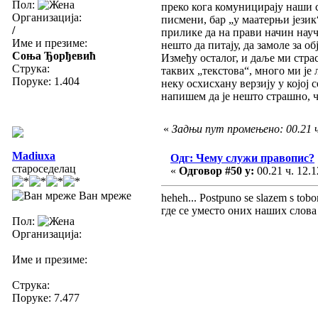
Пол:
преко кога комуницирају наши ст
Организација:
писмени, бар „у маатерњи језик
/
прилике да на прави начин науче
Име и презиме:
нешто да питају, да замоле за о
Соња Ђорђевић
Између осталог, и даље ми страс
Струка:
таквих „текстова“, много ми је 
Поруке: 1.404
неку осхисхану верзију у којој 
напишем да је нешто страшно, ч
«
Задњи пут промењено: 00.21 ч
Madiuxa
Одг: Чему служи правопис?
староседелац
«
Одговор #50 у:
00.21 ч. 12.1
Ван мреже
heheh... Postpuno se slazem s t
где се уместо оних наших слова 
Пол:
Организација:
Име и презиме:
Струка:
Поруке: 7.477