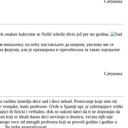
Сачувана
 uvek onakav kakvome se Nušić tobože divio još pre sto godina.
вом мишљењу па нећу настављати да ширим, уколико ми се
 на форуму, али је преширока и преозбиљна за такве паушалне
Сачувана
iku razliku izmedju dece sad i dece nekad. Postovanje koje smo mi
je vrsnjake, malo profesore. Ovde u Spaniji npr. je zabrinjujuce veliki
juci ih fizicki i verbalno, dok su zakoni takvi da ti ne dopustaju da
m koji se ideali danas deci serviraju u drustvu, vecina njih nije
 mnogo vece od mnogih profesora koji su proveli godine i godine u
. Ne treba generalizovati...