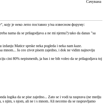
Сачувана
, коју је неко лепо поставио у/на извесном форуму:
on treba nama da se prilagodjava a ne mi njemu?) tako da danas "sa
u izdanju Matice sprske neka pogleda i neka nam kaze.
a mnom... Ja ceo zivot pisem zajedno, i dok ne vidim najnoviju
ju cini 80% nepismenih, ja bas i ne bih voleo da se prilagodjava toj
da logika da se pise zajedno... Zato se i vodi ta rasprava (ne medju
, s njim, s njom, ali ne i s mnom. Ali necemo da se raspravljamo