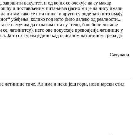
 завршити вакултет, и од којих се очекује да су макар
теношћу и постављеним питањима (јасно ми је да нису имали
 да питам како се шта пише, и други су овде зато што имају
ног“ убеђења, колико год исто било далеко од реалности...
иста се намучим да схватим шта су ’тели, баш боли читање
 се, латинитсу), него ове покусхаје преводјенја латинице у
и сл. Ја то сх турам једино кад осисаном латиницом треба да
Сачувана
шане латинице тиче. Ал има и неки још гори, новинарски стил,