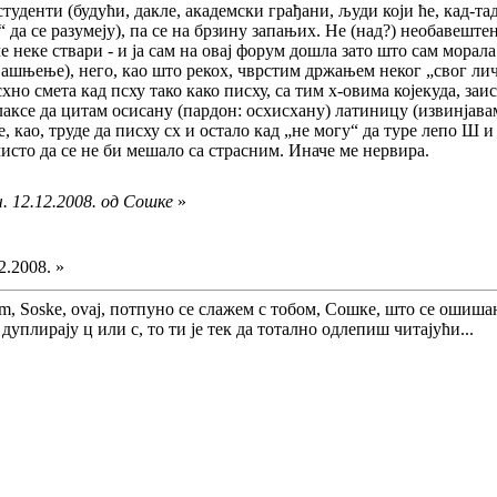
уденти (будући, дакле, академски грађани, људи који ће, кад-тад,
“ да се разумеју), па се на брзину запањих. Не (над?) необавеш
 неке ствари - и ја сам на овај форум дошла зато што сам морала
бјашњење), него, као што рекох, чврстим држањем неког „свог лич
хно смета кад псху тако како писху, са тим х-овима којекуда, за
лаксе да цитам осисану (пардон: осхисхану) латиницу (извинјавам
се, као, труде да писху сх и остало кад „не могу“ да туре лепо Ш 
исто да се не би мешало са страсним. Иначе ме нервира.
. 12.12.2008. од Сошке
»
2.2008. »
obom, Soske, ovaj, потпуно се слажем с тобом, Сошке, што се оши
дуплирају ц или с, то ти је тек да тотално одлепиш читајући...