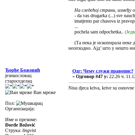
На следећој страни, између 
- da vas drugarka (...) sve nauchi
imatjemo par chasova iz pravopi
...
pochela sam odpochetka..
(Јед
(Та нека је ископирала неке дел
неопходно. Ајд’ што у нешто нис
Ђорђе Божовић
Одг: Чему служи правопис?
језикословац
«
Одговор #47 у:
22.26 ч. 11.1
староседелац
Nisu djeca kriva, krive su osnovne 
Ван мреже
Пол:
Организација:
Име и презиме:
Đorđe Božović
Струка:
lingvist