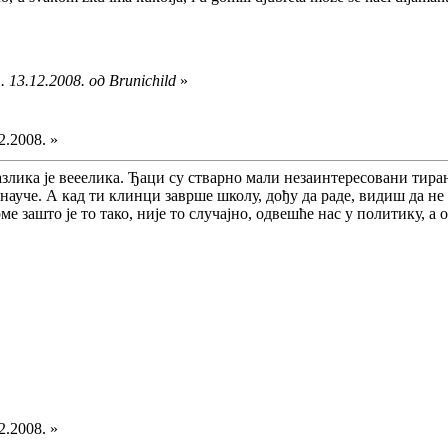
 13.12.2008. од Brunichild
»
2.2008. »
азлика је вееелика. Ђаци су стварно мали незаинтересовани тира
науче. А кад ти клинци заврше школу, дођу да раде, видиш да не 
ме зашто је то тако, није то случајно, одвешће нас у политику, а 
2.2008. »