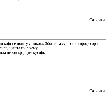
Сачувана
ни који не поштују никога. Због тога су често и професори
знају ништа ни о чему.
онда никад краја дискусији.
Сачувана