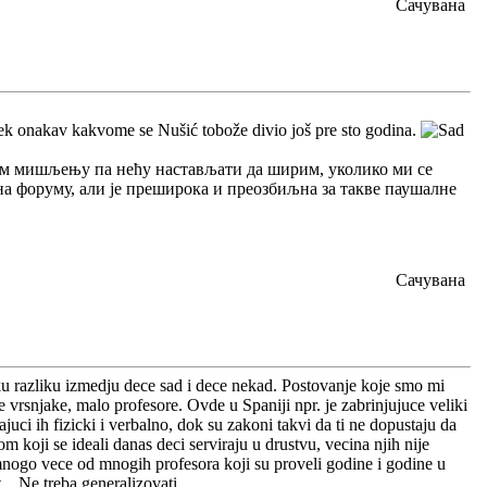
Сачувана
 uvek onakav kakvome se Nušić tobože divio još pre sto godina.
вом мишљењу па нећу настављати да ширим, уколико ми се
 на форуму, али је преширока и преозбиљна за такве паушалне
Сачувана
iku razliku izmedju dece sad i dece nekad. Postovanje koje smo mi
je vrsnjake, malo profesore. Ovde u Spaniji npr. je zabrinjujuce veliki
juci ih fizicki i verbalno, dok su zakoni takvi da ti ne dopustaju da
m koji se ideali danas deci serviraju u drustvu, vecina njih nije
 mnogo vece od mnogih profesora koji su proveli godine i godine u
. Ne treba generalizovati...