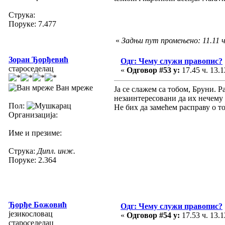
Струка:
Поруке: 7.477
«
Задњи пут промењено: 11.11 ч.
Зоран Ђорђевић
Одг: Чему служи правопис?
староседелац
«
Одговор #53 у:
17.45 ч. 13.1
Ван мреже
Ја се слажем са тобом, Бруни. Р
незаинтересовани да их нечему 
Пол:
Не бих да замећем расправу о то
Организација:
Име и презиме:
Струка:
Дипл. инж.
Поруке: 2.364
Ђорђе Божовић
Одг: Чему служи правопис?
језикословац
«
Одговор #54 у:
17.53 ч. 13.1
староседелац