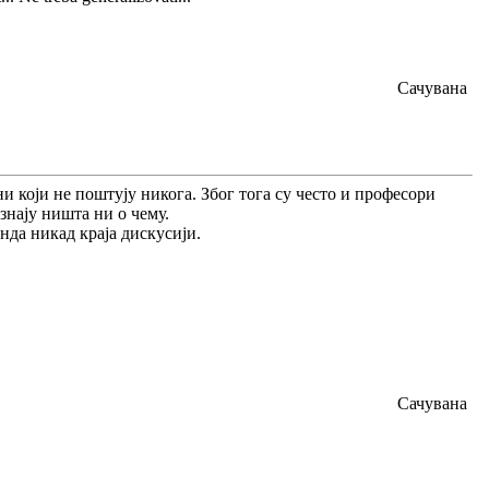
Сачувана
ни који не поштују никога. Због тога су често и професори
знају ништа ни о чему.
онда никад краја дискусији.
Сачувана