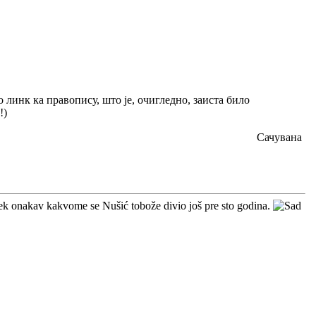
 линк ка правопису, што је, очигледно, заиста било
!)
Сачувана
 uvek onakav kakvome se Nušić tobože divio još pre sto godina.