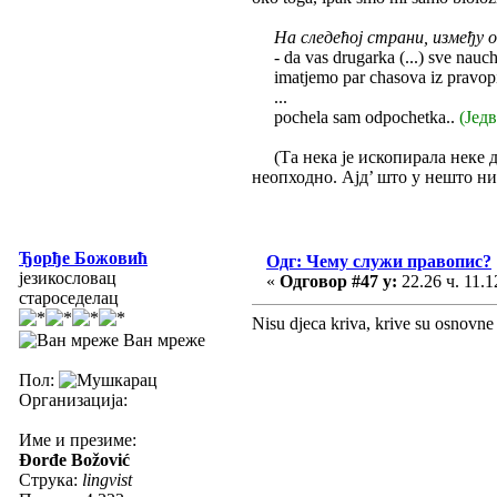
На следећој страни, између 
- da vas drugarka (...) sve nauchi
imatjemo par chasova iz pravopi
...
pochela sam odpochetka..
(Јед
(Та нека је ископирала неке дел
неопходно. Ајд’ што у нешто нис
Ђорђе Божовић
Одг: Чему служи правопис?
језикословац
«
Одговор #47 у:
22.26 ч. 11.1
староседелац
Nisu djeca kriva, krive su osnovne 
Ван мреже
Пол:
Организација:
Име и презиме:
Đorđe Božović
Струка:
lingvist