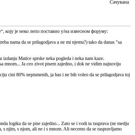
Сачувана
, коју је неко лепо поставио у/на извесном форуму:
on treba nama da se prilagodjava a ne mi njemu?) tako da danas "sa
u izdanju Matice sprske neka pogleda i neka nam kaze.
a mnom... Ja ceo zivot pisem zajedno, i dok ne vidim najnoviju
ju cini 80% nepismenih, ja bas i ne bih voleo da se prilagodjava toj
da logika da se pise zajedno... Zato se i vodi ta rasprava (ne medju
, s njim, s njom, ali ne i s mnom. Ali necemo da se raspravljamo