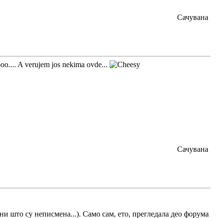
Сачувана
oo.... A verujem jos nekima ovde...
Сачувана
и што су неписмена...). Само сам, ето, прегледала део форума