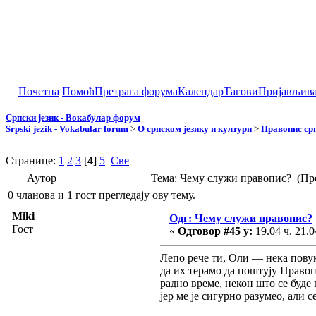
Почетна
Помоћ
Претрага форума
Календар
Тагови
Пријављив
Српски језик - Вокабулар форум
Srpski jezik - Vokabular forum
>
О српском језику и култури
>
Правопис срп
Странице:
1
2
3
[
4
]
5
Све
Аутор
Тема: Чему служи правопис? (Пр
0 чланова и 1 гост прегледају ову тему.
Miki
Одг: Чему служи правопис?
Гост
«
Одговор #45 у:
19.04 ч. 21.0
Лепо рече ти, Оли — нека повук
да их терамо да поштују Правоп
радно време, некон што се буде 
јер ме је сигурно разумео, али 