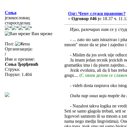
Соња
Одг: Чему служи правопис?
језикословац
«
Одговор #46 у:
18.37 ч. 11.1
староседелац
Ијао, разочарах нам се у студе
Ван мреже
- ... zato sto sam istrazivao i pit
Пол:
mnom" moze da se pise i zajedno i
Организација:
/
- Mislim da jos uvek nije odlucen
Име и презиме:
Ja imam jedan recnik jezickih ned
Соња Ђорђевић
gramatiku ima i da pisem zajedno..
Струка:
Jezik evoluira, ali da li bas treb
Поруке: 1.404
grupi....
(С овим делом се слажем
- videh dosta rasprava oko istoga 
Онда пар оних који тврде да
- Nazalost takva logika ne vredi u
Seti se samo glagola trebati, seti s
Izgovori samnom ili sa mnom a zati
nama nego medju lingvistima). Onda
oko toga, ipak smo mi samo biolozi