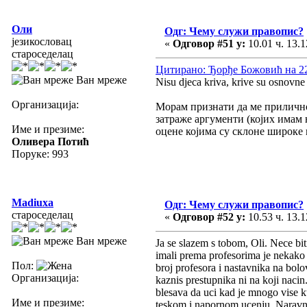
Оли
Одг: Чему служи правопис?
језикословац
«
Одговор #51 у:
10.01 ч. 13.1
староседелац
Цитирано: Ђорђе Божовић на 22.
Ван мреже
Nisu djeca kriva, krive su osnovne 
Организација:
Морам признати да ме прилично
затраже аргументи (којих имам
Име и презиме:
оцене којима су склоне широке 
Оливера Потић
Поруке: 993
Madiuxa
Одг: Чему служи правопис?
староседелац
«
Одговор #52 у:
10.53 ч. 13.1
Ван мреже
Ja se slazem s tobom, Oli. Nece bit
imali prema profesorima je nekako a
Пол:
broj profesora i nastavnika na bolov
Организација:
kaznis prestupnika ni na koji nacin.
blesava da uci kad je mnogo vise ku
Име и презиме:
teskom i napornom ucenju. Naravno,