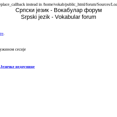
replace_callback instead in /home/vokab/public_html/forum/Sources/Loa
Српски језик - Вокабулар форум
Srpski jezik - Vokabular forum
те
.
дужином сесије
-
Језичке недоумице