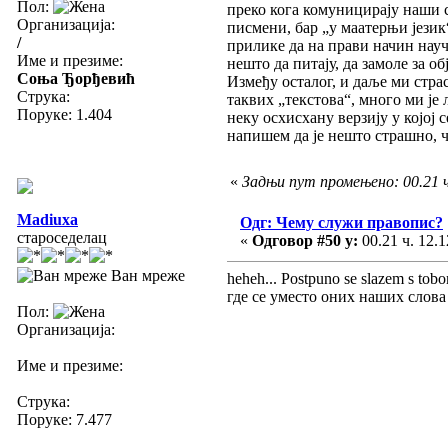
Пол:
преко кога комуницирају наши ст
Организација:
писмени, бар „у маатерњи језик
/
прилике да на прави начин науче
Име и презиме:
нешто да питају, да замоле за о
Соња Ђорђевић
Између осталог, и даље ми страс
Струка:
таквих „текстова“, много ми је 
Поруке: 1.404
неку осхисхану верзију у којој 
напишем да је нешто страшно, ч
«
Задњи пут промењено: 00.21 ч
Madiuxa
Одг: Чему служи правопис?
староседелац
«
Одговор #50 у:
00.21 ч. 12.1
Ван мреже
heheh... Postpuno se slazem s t
где се уместо оних наших слова 
Пол:
Организација:
Име и презиме:
Струка:
Поруке: 7.477