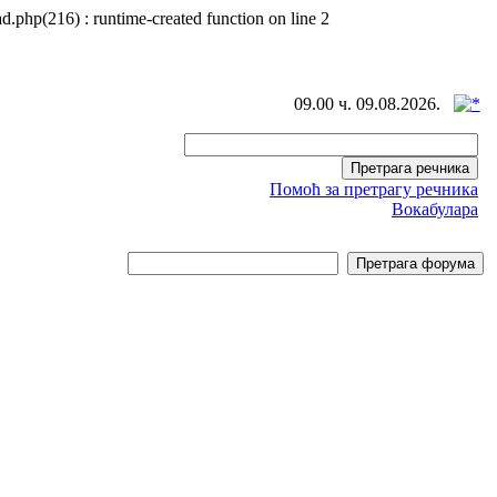
d.php(216) : runtime-created function on line 2
09.00 ч. 09.08.2026.
Помоћ за претрагу речника
Вокабулара