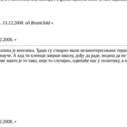
 13.12.2008. од Brunichild
»
2.2008. »
азлика је вееелика. Ђаци су стварно мали незаинтересовани тира
науче. А кад ти клинци заврше школу, дођу да раде, видиш да не 
ме зашто је то тако, није то случајно, одвешће нас у политику, а 
2.2008. »