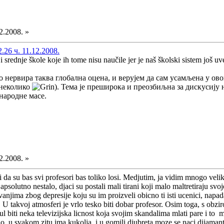
2.2008. »
26 ч. 11.12.2008.
i srednje škole koje ih tome nisu naučile jer je naš školski sistem još
 нервира таква глобална оцена, и верујем да сам усамљена у о
 неколико
). Тема је преширока и преозбиљна за дискусију
народне масе.
2.2008. »
i da su bas svi profesori bas toliko losi. Medjutim, ja vidim mnogo vel
psolutno nestalo, djaci su postali mali tirani koji malo maltretiraju svo
anjima zbog depresije koju su im proizveli obicno ti isti ucenici, napada
 U takvoj atmosferi je vrlo tesko biti dobar profesor. Osim toga, s obziro
l biti neka televizijska licnost koja svojim skandalima mlati pare i to
 u svakom zitu ima kukolja, i u gomili djubreta moze se naci dijamant..