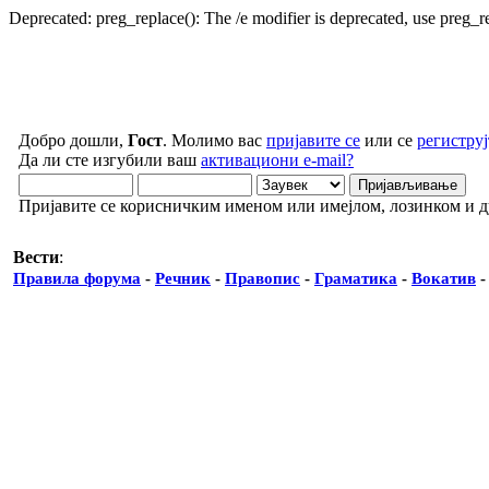
Deprecated: preg_replace(): The /e modifier is deprecated, use preg_
Добро дошли,
Гост
. Молимо вас
пријавите се
или се
региструј
Да ли сте изгубили ваш
активациони e-mail?
Пријавите се корисничким именом или имејлом, лозинком и 
Вести
:
Правила форума
-
Речник
-
Правопис
-
Граматика
-
Вокатив