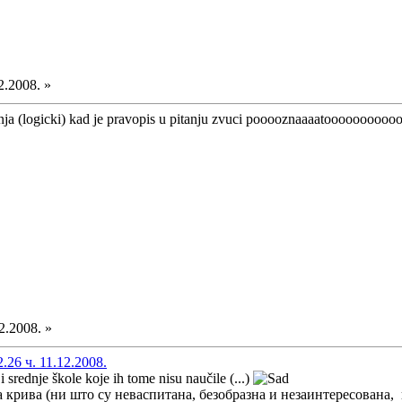
2.2008. »
nja (logicki) kad je pravopis u pitanju zvuci pooooznaaaatooooooooooo
2.2008. »
26 ч. 11.12.2008.
 srednje škole koje ih tome nisu naučile (...)
крива (ни што су неваспитана, безобразна и незаинтересована, н