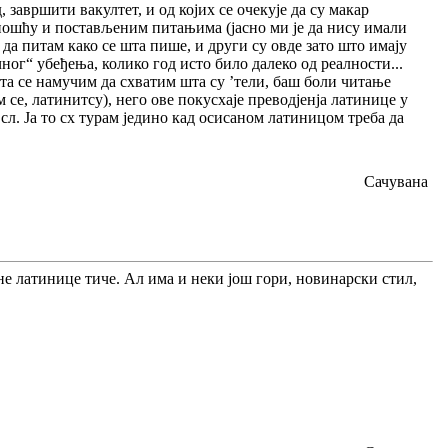
 завршити вакултет, и од којих се очекује да су макар
теношћу и постављеним питањима (јасно ми је да нису имали
 да питам како се шта пише, и други су овде зато што имају
ног“ убеђења, колико год исто било далеко од реалности...
иста се намучим да схватим шта су ’тели, баш боли читање
 се, латинитсу), него ове покусхаје преводјенја латинице у
и сл. Ја то сх турам једино кад осисаном латиницом треба да
Сачувана
шане латинице тиче. Ал има и неки још гори, новинарски стил,