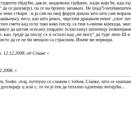
уденти (будући, дакле, академски грађани, људи који ће, кад-тад,
“ да се разумеју), па се на брзину запањих. Не (над?) необавеш
 неке ствари - и ја сам на овај форум дошла зато што сам морала
бјашњење), него, као што рекох, чврстим држањем неког „свог лич
хно смета кад псху тако како писху, са тим х-овима којекуда, за
лаксе да цитам осисану (пардон: осхисхану) латиницу (извинјавам
се, као, труде да писху сх и остало кад „не могу“ да туре лепо Ш 
исто да се не би мешало са страсним. Иначе ме нервира.
. 12.12.2008. од Сошке
»
2.2008. »
obom, Soske, ovaj, потпуно се слажем с тобом, Сошке, што се оши
дуплирају ц или с, то ти је тек да тотално одлепиш читајући...