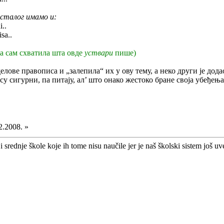
осталог имамо и:
..
sa..
ва сам схватила шта овде
уствари
пише)
ове правописа и „залепила“ их у ову тему, а неко други је додао
у сигурни, па питају, ал’ што онако жестоко бране своја убеђења
2.2008. »
i srednje škole koje ih tome nisu naučile jer je naš školski sistem još