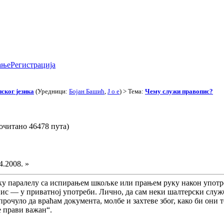
ање
Регистрација
ског језика
(Уредници:
Бојан Башић
,
J o e
) > Тема:
Чему служи правопис?
очитано 46478 пута)
4.2008. »
у паралелу са испирањем шкољке или прањем руку након употребе
ис — у приватној употреби. Лично, да сам неки шалтерски служб
прочуло да враћам документа, молбе и захтеве због, како би они
се прави важан“.