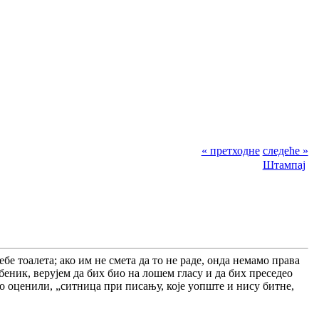
« претходне
следеће »
Штампај
 тоалета; ако им не смета да то не раде, онда немамо права
еник, верујем да бих био на лошем гласу и да бих преседео
 то оценили, „ситница при писању, које уопште и нису битне,