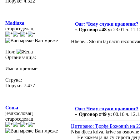
Поруке: 4.322
Madiuxa
Одг: Чему служи правопис?
староседелац
«
Одговор #48 у:
23.01 ч. 11.1
Ван мреже
Hhehe... Sto mi taj nacin rezonova
Пол:
Организација:
Име и презиме:
Струка:
Поруке: 7.477
Соња
Одг: Чему служи правопис?
језикословац
«
Одговор #49 у:
00.16 ч. 12.1
староседелац
Цитирано: Ђорђе Божовић на 22.
Ван мреже
Nisu djeca kriva, krive su osnovne i
Не кажем ја да су сирота деца 