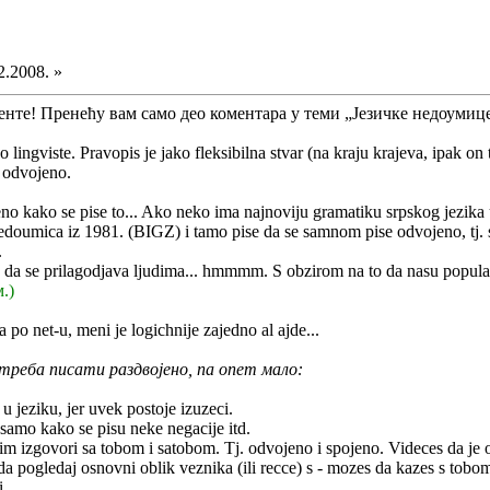
2.2008. »
нте! Пренећу вам само део коментара у теми „Језичке недоумице“
ao lingviste. Pravopis je jako fleksibilna stvar (na kraju krajeva, ipak 
 odvojeno.
o kako se pise to... Ako neko ima najnoviju gramatiku srpskog jezika 
oumica iz 1981. (BIGZ) i tamo pise da se samnom pise odvojeno, tj. s
.
a da se prilagodjava ljudima... hmmmm. S obzirom na to da nasu populaci
.)
po net-u, meni je logichnije zajedno al ajde...
 треба писати раздвојено, па опет мало:
 jeziku, jer uvek postoje izuzeci.
e samo kako se pisu neke negacije itd.
m izgovori sa tobom i satobom. Tj. odvojeno i spojeno. Videces da je on
 pogledaj osnovni oblik veznika (ili recce) s - mozes da kazes s tobom
...