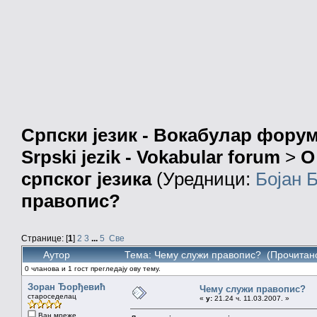
Српски језик - Вокабулар фору
Srpski jezik - Vokabular forum
>
О
српског језика
(Уредници:
Бојан 
правопис?
Странице: [
1
]
2
3
...
5
Све
Аутор
Тема: Чему служи правопис? (Прочитано
0 чланова и 1 гост прегледају ову тему.
Зоран Ђорђевић
Чему служи правопис?
староседелац
«
у:
21.24 ч. 11.03.2007. »
Ван мреже