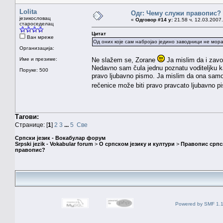
Lolita
Одг: Чему служи правопис?
језикословац
«
Одговор #14 у:
21.58 ч. 12.03.2007.
староседелац
Цитат
Ван мреже
Од оних које сам набројао једино заводници не морај
Организација:
Име и презиме:
Ne slažem se, Zorane
Ja mislim da i zavo
Nedavno sam čula jednu poznatu voditeljku ka
Поруке: 500
pravo ljubavno pismo. Ja mislim da ona samo
rečenice može biti pravo pravcato ljubavno 
Тагови:
Странице: [
1
]
2
3
...
5
Све
Српски језик - Вокабулар форум
Srpski jezik - Vokabular forum
>
О српском језику и култури
>
Правопис српск
правопис?
Powered by SMF 1.