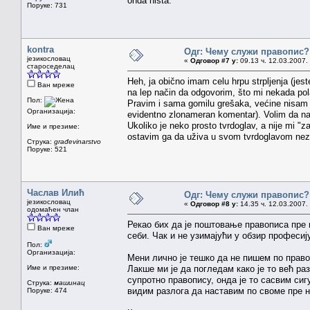
onda ništa.
Поруке: 731
kontra
Одг: Чему служи правопис?
језикословац
«
Одговор #7 у:
09.13 ч. 12.03.2007.
староседелац
Heh, ja obično imam celu hrpu strpljenja (jes
Ван мреже
na lep način da odgovorim, što mi nekada po
Пол:
Pravim i sama gomilu grešaka, većine nisam s
Организација:
evidentno zlonameran komentar). Volim da n
Ukoliko je neko prosto tvrdoglav, a nije mi 
Име и презиме:
ostavim ga da uživa u svom tvrdoglavom nezn
Струка:
građevinarstvo
Поруке: 521
Часлав Илић
Одг: Чему служи правопис?
језикословац
«
Одговор #8 у:
14.35 ч. 12.03.2007.
одомаћен члан
Рекао бих да је поштовање правописа пре 
Ван мреже
себи. Чак и не узимајући у обзир професиј
Пол:
Организација:
Мени лично је тешко да не пишем по прав
Име и презиме:
Лакше ми је да погледам како је то већ ра
супротно правопису, онда је то сасвим си
Струка:
машинац
видим разлога да наставим по своме пре не
Поруке: 474