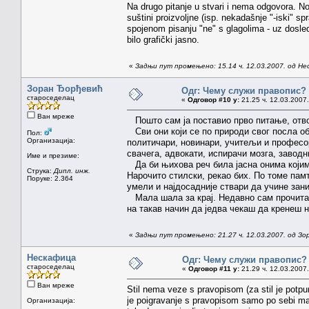
Na drugo pitanje u stvari i nema odgovora. Norm
suštini proizvoljne (isp. nekadašnje "-iski" 
spojenom pisanju "ne" s glagolima - uz dosl
bilo grafički jasno.
«
Задњи пут промењено: 15.14 ч. 12.03.2007. од Н
Зоран Ђорђевић
Одг: Чему служи правопис?
староседелац
«
Одговор #10 у:
21.25 ч. 12.03.2007.
Ван мреже
Пошто сам ја поставио прво питање, отв
Сви они који се по природи свог посла об
Пол:
Организација:
политичари, новинари, учитељи и професо
свачега, адвокати, испирачи мозга, заводн
Име и презиме:
Да би њихова реч била јасна онима којим
Струка:
Дипл. инж.
Нарочито стилски, рекао бих. По томе памт
Поруке: 2.364
умели и најдосадније ствари да учине за
Мала шала за крај. Недавно сам прочитао 
на такав начин да једва чекаш да кренеш н
«
Задњи пут промењено: 21.27 ч. 12.03.2007. од З
Нескафица
Одг: Чему служи правопис?
староседелац
«
Одговор #11 у:
21.29 ч. 12.03.2007.
Ван мреже
Stil nema veze s pravopisom (za stil je potpun
je poigravanje s pravopisom samo po sebi ma
Организација: