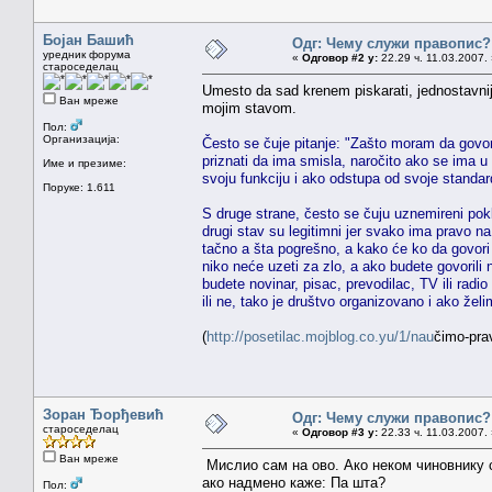
Бојан Башић
Одг: Чему служи правопис?
уредник форума
«
Одговор #2 у:
22.29 ч. 11.03.2007.
староседелац
Umesto da sad krenem piskarati, jednostavnije
Ван мреже
mojim stavom.
Пол:
Организација:
Često se čuje pitanje: "Zašto moram da govo
priznati da ima smisla, naročito ako se ima u 
Име и презиме:
svoju funkciju i ako odstupa od svoje standar
Поруке: 1.611
S druge strane, često se čuju uznemireni pokli
drugi stav su legitimni jer svako ima pravo n
tačno a šta pogrešno, a kako će ko da govori 
niko neće uzeti za zlo, a ako budete govorili
budete novinar, pisac, prevodilac, TV ili radio
ili ne, tako je društvo organizovano i ako že
(
http://posetilac.mojblog.co.yu/1/nau
čimo-pra
Зоран Ђорђевић
Одг: Чему служи правопис?
староседелац
«
Одговор #3 у:
22.33 ч. 11.03.2007.
Ван мреже
Мислио сам на ово. Ако неком чиновнику с
ако надмено каже: Па шта?
Пол: