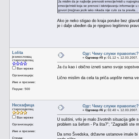
Ja mislim da je najbolje prenositi emocije/misli u najorgin
emocije/misli koja se prenosi i iskrivljavanju informaci
govori (moj)nas jezik iako nikada nije culo za ta pravila...
Ako je neko stigao do kraja poruke bez glavob
je i dalje ubeđen da je njegovo legitimno pr
Lolita
Одг: Чему служи правопис?
језикословац
«
Одговор #5 у:
01.12 ч. 12.03.2007.
староседелац
Ja ću kao i obično izneti samo svoje sopstve
Ван мреже
Организација:
Lično mislim da cela ta priča
uopšte
nema veze
Име и презиме:
Поруке: 500
Нескафица
Одг: Чему служи правопис?
староседелац
«
Одговор #6 у:
02.40 ч. 12.03.2007.
Ван мреже
U suštini, vrlo je malo životnih situacija gde
problem sa šefom - Pa šta?"; "Zagradili ste m
Организација:
Име и презиме:
Da smo Švedska, državne ustanove imale bi i 
Струка: