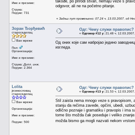
takođe, po prirodi stvari, nemaju veze s prav
Име и презиме:
odgovor, ali ne na početno pitanje.
Струка:
Поруке: 731
«
Задњи пут промењено: 07.24 ч. 13.03.2007. од Н
Зоран Ђорђевић
Одг: Чему служи правопис?
староседелац
«
Одговор #12 у:
21.48 ч. 12.03.2007.
Ван мреже
Од оних које сам набројао једино заводници
изгледа.
Пол:
Организација:
Име и презиме:
Струка:
Дипл. инж.
Поруке: 2.364
Lolita
Одг: Чему служи правопис?
језикословац
«
Одговор #13 у:
21.53 ч. 12.03.2007.
староседелац
Stil zaista nema mnogo veze s pravopisom, ali
Ван мреже
stanju da rečima zavede, opčini, ubedi, uzbud
Организација:
odlično poznaje i gramatiku i pravopis i ima s
tome što možda čak poseduje i veliko znanje.
Име и презиме:
možda bismo ga mogli nazvati nekom vrstom 
Поруке: 500