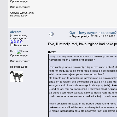
Организација:
Име и презиме:
Струка:
Дипл. инж.
Поруке: 2.364
alcesta
Одг: Чему служи правопис?
језикословац
«
Одговор #4 у:
22.39 ч. 11.03.2007.
староседелац
Evo, ilustracije radi, kako izgleda kad neko 
Ван мреже
Пол:
Цитат
Организација:
mnogi mi zamjeraju na mom nacinu izrazavanja sa zarezi
namjeri da vidim u cemu je tu poenta?
Име и презиме:
Поруке: 1.865
Prvo zasto je nesto pravilno(po logici ovo znaci dobro) 
jel to on bog, pa ce da mi odredjuje kako da se koristim
jel vi mene razumijete, pa u cemu je problem?
sta kazete nije to pravilno pa po*erem se na pravilo kako 
Znaci on je rekao i sva pokoljenja od sad pa na dalje t
sam ga stvorio i svakodnevno ga koristim(moj jezik) i k
E sad ce oni reci pa dobro imas ti taj tvoj jezik ali nezn
pa otukud tom *udo da kaze kako se nesto kaze na tom n
ovako se to kaze na nasem a sad svi vi koji to neslusat
mislim objasnite mi zasto bi iko trebao postovati tu fo
nekazem da si dikvalifikovan raznim epitetima u samom st
je manje inteligentan zato sto neodvaja "ne" i nestavlja