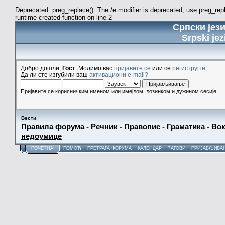
Deprecated: preg_replace(): The /e modifier is deprecated, use preg_re
runtime-created function on line 2
Српски јез
Srpski jez
Добро дошли,
Гост
. Молимо вас
пријавите се
или се
региструјте
.
Да ли сте изгубили ваш
активациони e-mail?
Пријавите се корисничким именом или имејлом, лозинком и дужином сесије
Вести
:
Правила форума
-
Речник
-
Правопис
-
Граматика
-
Вок
недоумице
ПОЧЕТНА
ПОМОЋ
ПРЕТРАГА ФОРУМА
КАЛЕНДАР
ТАГОВИ
ПРИЈАВЉИВА