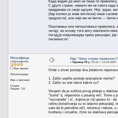
Када видим да неко не пише по правопису,
С друге стране, нимало ми не смета када 
придржава се своје одлуке. Нпр. један, в
(бар колико ја знам енглески) пише сасвим
предности), али није ми ни битно — битно 
Поштовање или непоштовање правописа, као
читају, на основу тога могу извлачити нек
погодује комуникација преко рачунара, јер
писмености“.
Нескафица
Одг: Чему служи правопис?
староседелац
«
Одговор #9 у:
15.02 ч. 12.03.2007.
Ван мреже
Ovde u stvari postoje dva (relativno nepoveza
Организација:
1. Zašto uopšte postoje pravopisne norme?
Име и презиме:
2. Zašto su one takve kakve su?
Струка:
Поруке: 731
Verujem da je suština prvog pitanja u olakšav
"šuma" tj. nejasnoće u pisanoj reči. Tome u p
"nuzzarada" i sl., kojima je cilj upravo to -
celinu (istraživanja su to odavno pokazala),
zato da bi potceline reči, rečenica i teksta, 
tvorbeno i vizuelno, čime se olakšava percepc