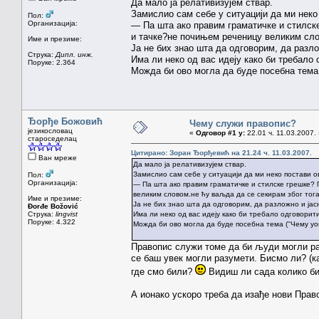
Да мало ја релативизујем ствар.
Замислио сам себе у ситуацији да ми неко
Пол:
Организација:
— Па шта ако правим граматичке и стилск
и тачке?не почињем реченицу великим слов
Име и презиме:
Ја не бих знао шта да одговорим, да разло
Струка:
Дипл. инж.
Има ли неко од вас идеју како би требало
Поруке: 2.364
Можда би ово могла да буде посебна тема (
Ђорђе Божовић
Чему служи правопис?
језикословац
«
Одговор #1 у:
22.01 ч. 11.03.2007.
староседелац
Цитирано: Зоран Ђорђевић на 21.24 ч. 11.03.2007.
Ван мреже
Да мало ја релативизујем ствар.
Замислио сам себе у ситуацији да ми неко постави о
Пол:
Организација:
— Па шта ако правим граматичке и стилске грешке? 
великим словом.не ћу ваљда да се секирам због тога
Име и презиме:
Ја не бих знао шта да одговорим, да разложно и ја
Đorđe Božović
Струка:
lingvist
Има ли неко од вас идеју како би требало одговорит
Поруке: 4.322
Можда би ово могла да буде посебна тема (''Чему уоп
Правопис служи томе да би људи могли раз
се баш увек могли разумети. Бисмо ли? (ка
где смо били?
Видиш ли сада колико би 
А ионако ускоро треба да изађе нови Прав