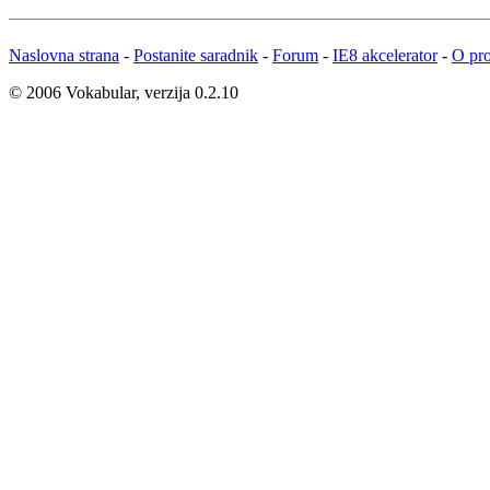
Naslovna strana
-
Postanite saradnik
-
Forum
-
IE8 akcelerator
-
O pro
© 2006 Vokabular, verzija 0.2.10