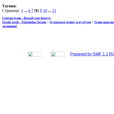
Тагови:
Странице:
1
...
6
7
[
8
]
9
10
...
21
Српски језик - Вокабулар форум
Srpski jezik - Vokabular forum
>
О српском језику и култури
>
Језик наш н
латиници!
Powered by SMF 1.1 R