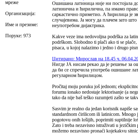
мреже
Ошишана латиница није ни постојала до 
латинична и ћирилична, па имамо право 
Организација:
саркастично приметио. А ћирилица је з
случајевима. Ја могу да плачем зато што
Име и презиме:
неупотребом дијактрика.
Поруке: 973
Kakve veze ima nedovoljna podrška za latin
podrškom. Slobodno ti plači ako ti se plače,
pisaca, u kojoj nalazimo i jedno i drugo pis
Цитирано: Мирослав на 18.45 ч. 06.04.2
Нигде ЈА нисам рекао да је решење за 
да би се спречила употреба ошишане лати
регуларном ћирилицом.
Pročitaj moju poruku još jednom; eksplicit
forumu ionako nedostaje lektorisanje (a negd
tako da nije baš teško razumjeti zašto se tak
Sasvim je realno da jedan korisnik napiše sa
standardnom ćirilicom ili latinicom. Mnogo j
pogotovu onih lošijih, poprimiti suptilnije l
Zato i treba nezavisno istraživati u jezičkim
možemo nezavisno pronaći kojekakvu sitnicu