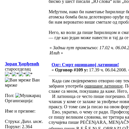
бисмо у шест писали „Ю слова“ или „поща
Међутим, иако би наметање ћирилице б
атомска бомба била делотворно оруђе п
би нам вероватно више сметале од проб
Него, ко воли да пише ћирилицом и сматр
— где као један може навести и тај да 
«
Задњи пут промењено: 17.02 ч. 06.04.
Илић
»
Зоран Ђорђевић
Одг: Смрт ошишаној латиници!
староседелац
«
Одговор #109 у:
17.39 ч. 06.04.2008. 
Ван
Када сам својевремено отворио ову тем
мреже
забрани употреба
ошишане латинице
. П
слаже са мном, покушава да каже. Него, 
Пол:
И латиница се често пише погрешно. П
Организација:
чланак у коме се залаже за увођење нови
праксу. О томе сам ја писао на овом фор
Име и презиме:
Ево, укратко, о чему се ради. Професор 
се пишу великим словима, не третира као
Струка:
Дипл. инж.
случајева пише PEČENjARA, MENjAČNI
Поруке: 2.364
обично пишу R E Š E Nj E, OBRAZLOŽE