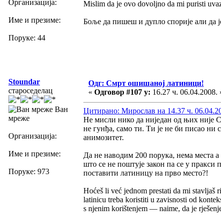
Организација:
Mislim da je ovo dovoljno da mi puristi uva
Име и презиме:
Боље да пишеш и дупло спорије али да ј
Поруке: 44
Stoundar
Одг: Смрт ошишаној латиници!
староседелац
«
Одговор #107 у:
16.27 ч. 06.04.2008. 
Ван
Цитирано: Мирослав на 14.37 ч. 06.04.2
мреже
Не мисли нико да ниједан од њих није С
не гунђа, само ти. Ти је не би писао н
Организација:
анимозитет.
Име и презиме:
Да не наводим 200 порука, нема места а
што се не поштује закон па се у пракси
Поруке: 973
поставити латиницу на прво место?!
Hoćeš li već jednom prestati da mi stavljaš ri
latinicu treba koristiti u zavisnosti od kont
s njenim korištenjem — naime, da je rješenje z