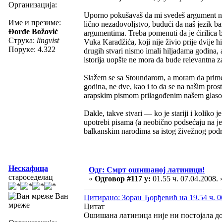
Организација:
Uporno pokušavaš da mi svedeš argument na 
Име и презиме:
lično nezadovoljstvo, budući da naš jezik ba
Đorđe Božović
argumentima. Treba pomenuti da je ćirilica b
Струка:
lingvist
Vuka Karadžića, koji nije živio prije dvije
Поруке: 4.322
drugih stvari nismo imali hiljadama godina, 
istorija uopšte ne mora da bude relevantna z
Slažem se sa Stoundarom, a moram da primetim
godina, ne dve, kao i to da se na našim pros
arapskim pismom prilagođenim našem glasovn
Dakle, takve stvari — ko je stariji i koliko j
upotrebi pisama (a neobično podsećaju na je
balkanskim narodima sa istog živežnog podr
Нескафица
Одг: Смрт ошишаној латиници!
староседелац
«
Одговор #117 у:
01.55 ч. 07.04.2008. 
Ван
Цитирано: Зоран Ђорђевић на 19.54 ч. 0
мреже
Цитат
Ошишана латиница није ни постојала до