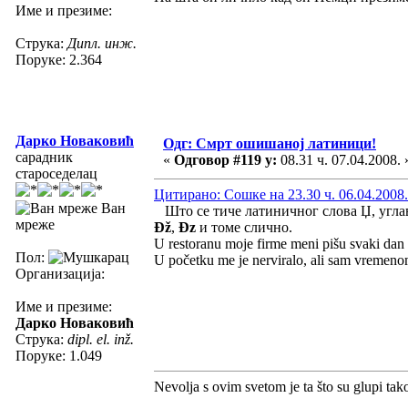
Име и презиме:
Струка:
Дипл. инж.
Поруке: 2.364
Дарко Новаковић
Одг: Смрт ошишаној латиници!
сарадник
«
Одговор #119 у:
08.31 ч. 07.04.2008. 
староседелац
Цитирано: Сошке на 23.30 ч. 06.04.2008.
Ван
Што се тиче латиничног слова Џ, углав
мреже
Đž
,
Đz
и томе слично.
U restoranu moje firme meni pišu svaki d
Пол:
U početku me je nerviralo, ali sam vremeno
Организација:
Име и презиме:
Дарко Новаковић
Струка:
dipl. el. inž.
Поруке: 1.049
Nevolja s ovim svetom je ta što su glupi tak