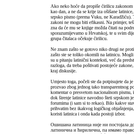
Ako neko hoće da propiše ćirilicu zakonom 
kao dan, a ne da se krije iza ošišane latinice
srpsko pismo (prema Vuku, ne Karadžiću). To
zakoni ne mogu biti efikasni. Na primjer, t
zna da će mu se knjige možda čitati na podr
sporazumijevamo u Hrvatskoj, te u svim dije
grupa čitalaca očekuje ćirilicu.
Ne znam zašto se gotovo niko drugi ne proti
zašto ste se toliko okomili na latinicu. Mogli 
su u pitanju latinični konteksti, već da pre
razloga, da treba poštivati postojeće zakone, 
kraj diskusije.
Umjesto toga, počeli ste da potpisujete da je 
prozvao zbog jednog tako transparentnog poku
komentar o presvetom nacionalnom pismu, i n
dok širenje latinice navodno šteti srpskom je
forumima (i sam si to rekao). Bilo kakve sta
prihvatim bez ikakvog logičkog objašnjenja,
koristi latinica i onda kada postoji izbor.
Ошишана латиница није ни постојала до 
латинична и ћирилична, па имамо право 