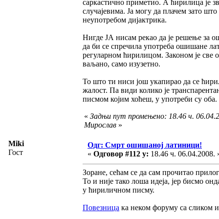
саркастично приметио. А ћирилица је з
случајевима. Ја могу да плачем зато што
неупотребом дијактрика.
Нигде ЈА нисам рекао да је решење за 
да би се спречила употреба ошишане лати
регуларном ћирилицом. Законом је све о
ваљано, само изузетно.
То што ти ниси још укапирао да се ћири
жалост. Па види колико је транспарент
писмом којим хоћеш, у употреби су оба.
«
Задњи пут промењено: 18.46 ч. 06.04.2
Мирослав
»
Miki
Одг: Смрт ошишаној латиници!
Гост
«
Одговор #112 у:
18.46 ч. 06.04.2008. 
Зоране, сећам се да сам прочитао прилог
То и није тако лоша идеја, јер бисмо онд
у ћириличном писму.
Повезница
ка неком форуму са сликом и