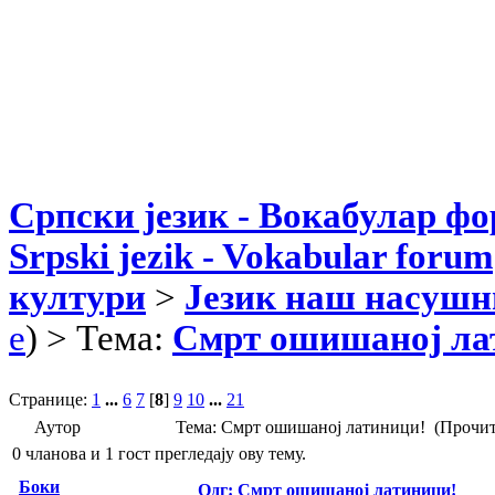
Српски језик - Вокабулар ф
Srpski jezik - Vokabular forum
култури
>
Језик наш насушн
e
) > Тема:
Смрт ошишаној ла
Странице:
1
...
6
7
[
8
]
9
10
...
21
Аутор
Тема: Смрт ошишаној латиници! (Прочит
0 чланова и 1 гост прегледају ову тему.
Боки
Одг: Смрт ошишаној латиници!