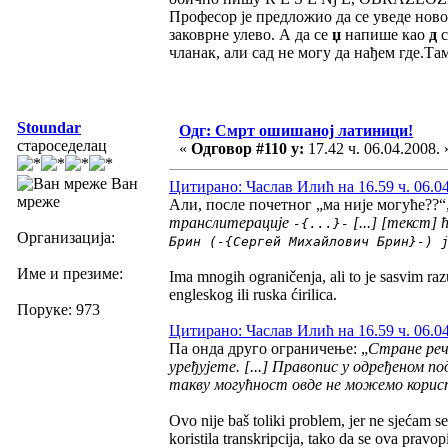
Професор је предложио да се уведе ново
заковрне улево. А да се
џ
напише као
д
чланак, али сад не могу да нађем где.Там
Stoundar
Одг: Смрт ошишаној латиници!
староседелац
«
Одговор #110 у:
17.42 ч. 06.04.2008. 
Ван
Цитирано: Часлав Илић на 16.59 ч. 06.04
мреже
Али, после почетног „ма није могуће??“
транслитерације
[...] [текст] 
-{...}-
Организација:
Брин (-{Сергей Михайлович Брин}-) 
Име и презиме:
Ima mnogih ograničenja, ali to je sasvim raz
engleskog ili ruska ćirilica.
Поруке: 973
Цитирано: Часлав Илић на 16.59 ч. 06.04
Па онда друго ограничење: „
Стране реч
уређујете. [...] Правопис у одређеном п
такву могућност овде не можемо корист
Ovo nije baš toliki problem, jer ne sjećam s
koristila transkripcija, tako da se ova pravo