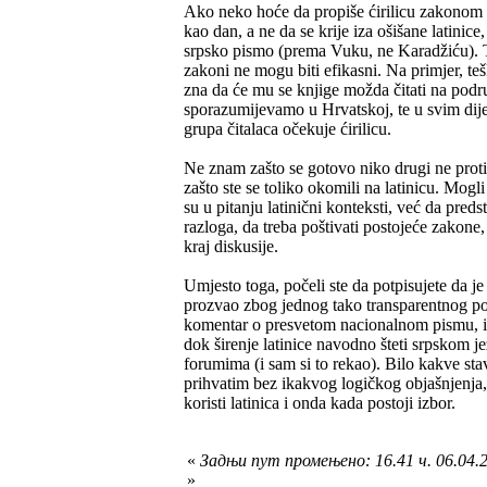
Ako neko hoće da propiše ćirilicu zakonom 
kao dan, a ne da se krije iza ošišane latinice
srpsko pismo (prema Vuku, ne Karadžiću). To
zakoni ne mogu biti efikasni. Na primjer, t
zna da će mu se knjige možda čitati na podr
sporazumijevamo u Hrvatskoj, te u svim dije
grupa čitalaca očekuje ćirilicu.
Ne znam zašto se gotovo niko drugi ne proti
zašto ste se toliko okomili na latinicu. Mogli 
su u pitanju latinični konteksti, već da pre
razloga, da treba poštivati postojeće zakone, 
kraj diskusije.
Umjesto toga, počeli ste da potpisujete da je 
prozvao zbog jednog tako transparentnog poku
komentar o presvetom nacionalnom pismu, i n
dok širenje latinice navodno šteti srpskom je
forumima (i sam si to rekao). Bilo kakve sta
prihvatim bez ikakvog logičkog objašnjenja,
koristi latinica i onda kada postoji izbor.
«
Задњи пут промењено: 16.41 ч. 06.04.2
»