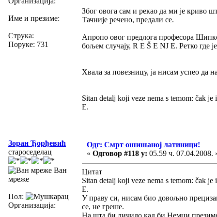
Организација:
Због овога сам и рекао да ми је криво ш
Име и презиме:
Тачније речено, предали се.
Струка:
Апропо овог предлога професора Шипке 
Поруке: 731
бољем случају, R E Š E NJ E. Ретко где ј
Хвала за повезницу, ја нисам успео да н
Sitan detalj koji veze nema s temom: čak je
E.
Зоран Ђорђевић
Одг: Смрт ошишаној латиници!
староседелац
«
Одговор #118 у:
05.59 ч. 07.04.2008. 
Ван
Цитат
мреже
Sitan detalj koji veze nema s temom: čak je
E.
Пол:
У праву си, нисам био довољно прецизан
Организација:
се, не греше.
На шта би личило кад би Немци презим