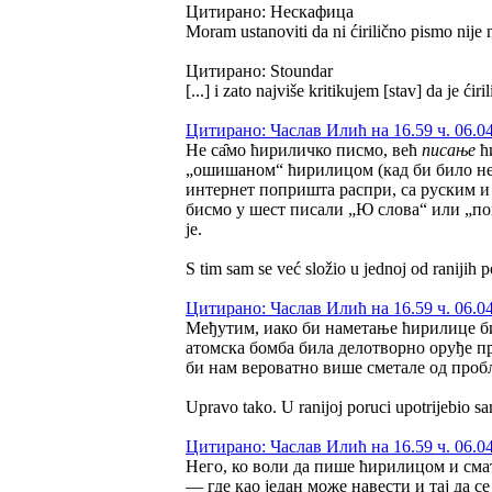
Цитирано: Нескафица
Moram ustanoviti da ni ćirilično pismo nije n
Цитирано: Stoundar
[...] i zato najviše kritikujem [stav] da je ćir
Цитирано: Часлав Илић на 16.59 ч. 06.04
Не са̑мо ћириличко писмо, већ
писање
ћ
„ошишаном“ ћирилицом (кад би било неш
интернет попришта распри, са руским и
бисмо у шест писали „Ю слова“ или „по
је.
S tim sam se već složio u jednoj od ranijih p
Цитирано: Часлав Илић на 16.59 ч. 06.04
Међутим, иако би наметање ћирилице б
атомска бомба била делотворно оруђе п
би нам вероватно више сметале од про
Upravo tako. U ranijoj poruci upotrijebio s
Цитирано: Часлав Илић на 16.59 ч. 06.04
Него, ко воли да пише ћирилицом и сматр
— где као један може навести и тај да 