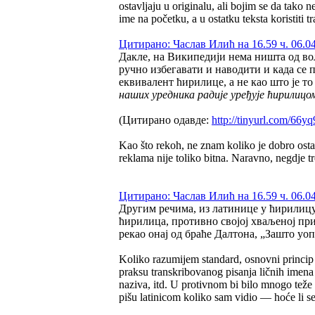
ostavljaju u originalu, ali bojim se da tako n
ime na početku, a u ostatku teksta koristiti tr
Цитирано: Часлав Илић на 16.59 ч. 06.04
Дакле, на Википедији нема ништа од во
ручно избегавати и наводити и када се 
еквивалент ћирилице, а не као што је т
наших уредника радије уређује ћирилицо
(Цитирано одавде:
http://tinyurl.com/66y
Kao što rekoh, ne znam koliko je dobro osta
reklama nije toliko bitna. Naravno, negdje tre
Цитирано: Часлав Илић на 16.59 ч. 06.04
Другим речима, из латинице у ћирилицу
ћирилица, противно својој хваљеној при
рекао онај од браће Далтона, „Зашто уо
Koliko razumijem standard, osnovni princip i j
praksu transkribovanog pisanja ličnih imena 
naziva, itd. U protivnom bi bilo mnogo teže 
pišu latinicom koliko sam vidio — hoće li se 