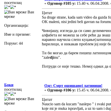
посетилац
«
Одговор #105 у:
15.40 ч. 06.04.2008. 
Ван
Цитат
мреже
Sa druge strane, kada sam video da gazda for
OK maleni, nisi jedini beli gavran na forumu
Организација:
Чивијашу, изгледа да си само делимично
Име и презиме:
алфабета не можеш за себе рећи да знаш 
наравно научила слепо куцање(латиницом
Поруке: 44
ћирилици, и никакав проблем јој није б
Ти би могао да барем пишеш латиницом к
"zale
dj
inu".
Потруди се није тешко. Немој одмах да 
Боки
Одг: Смрт ошишаној латиници!
посетилац
«
Одговор #106 у:
15.45 ч. 06.04.2008. 
Ван
Цитат
мреже
Naucio sam da kucam "naslepo " i svaki put 
koje mi je muka ispravljati, a uz to sam i du