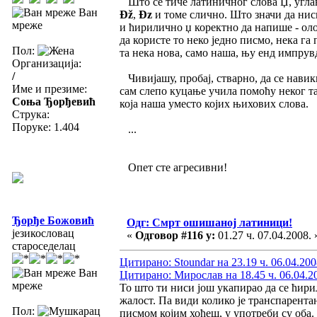
Што се тиче латиничног слова Џ, углав
Ван
Đž
,
Đz
и томе слично. Што значи да нис
мреже
и ћирилично џ коректно да напише - оло
да користе то неко једно писмо, нека га 
Пол:
та нека нова, само наша, њу енд импрув
Организација:
/
Чивијашу, пробај, стварно, да се навик
Име и презиме:
сам слепо куцање учила помоћу неког та
Соња Ђорђевић
која наша уместо којих њихових слова.
Струка:
Поруке: 1.404
...
Опет сте агресивни!
Ђорђе Божовић
Одг: Смрт ошишаној латиници!
језикословац
«
Одговор #116 у:
01.27 ч. 07.04.2008. 
староседелац
Цитирано: Stoundar на 23.19 ч. 06.04.200
Ван
Цитирано: Мирослав на 18.45 ч. 06.04.2
мреже
То што ти ниси још укапирао да се ћири
жалост. Па види колико је транспарент
Пол:
писмом којим хоћеш, у употреби су оба.