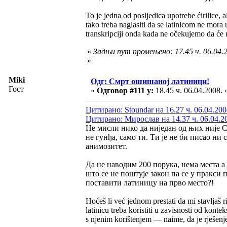
To je jedna od posljedica upotrebe ćirilice, a
tako treba naglasiti da se latinicom ne mora 
transkripciji onda kada ne očekujemo da će n
«
Задњи пут промењено: 17.45 ч. 06.04.2
»
Miki
Одг: Смрт ошишаној латиници!
Гост
«
Одговор #111 у:
18.45 ч. 06.04.2008. 
Цитирано: Stoundar на 16.27 ч. 06.04.200
Цитирано: Мирослав на 14.37 ч. 06.04.2
Не мисли нико да ниједан од њих није С
не гунђа, само ти. Ти је не би писао н
анимозитет.
Да не наводим 200 порука, нема места а
што се не поштује закон па се у пракси
поставити латиницу на прво место?!
Hoćeš li već jednom prestati da mi stavljaš ri
latinicu treba koristiti u zavisnosti od kont
s njenim korištenjem — naime, da je rješenje z