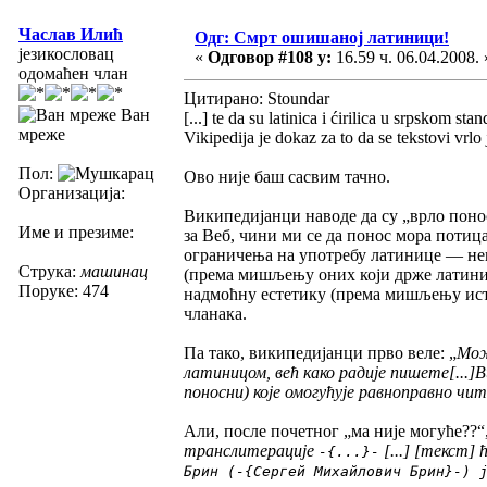
Часлав Илић
Одг: Смрт ошишаној латиници!
језикословац
«
Одговор #108 у:
16.59 ч. 06.04.2008. 
одомаћен члан
Цитирано: Stoundar
Ван
[...] te da su latinica i ćirilica u srpskom s
мреже
Vikipedija je dokaz za to da se tekstovi vrl
Пол:
Ово није баш сасвим тачно.
Организација:
Википедијанци наводе да су „врло понос
Име и презиме:
за Веб, чини ми се да понос мора потица
ограничења на употребу латинице — неи
Струка:
машинац
(према мишљењу оних који држе латини
Поруке: 474
надмоћну естетику (према мишљењу исти
чланака.
Па тако, википедијанци прво веле: „
Мож
латиницом, већ како радије пишете[...]В
поносни) које омогућује равноправно чит
Али, после почетног „ма није могуће??“
транслитерације
[...] [текст] 
-{...}-
Брин (-{Сергей Михайлович Брин}-) 