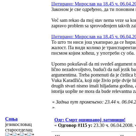
Цитирано: Мирослав на 18.45 ч. 06.04.2
Законом је све одређено, да ти поновим 
Već sam rekao da moj stav nema veze sa kon
zapravo problem sa sprovođenjem takvih za
Цитирано: Мирослав на 18.45 ч. 06.04.2
То што ти ниси још укапирао да се ћири
жалост. Па види колико је транспарент
писмом којим хоћеш, у употреби су оба.
Uporno pokušavaš da mi svedeš argument na 
lično nezadovoljstvo, budući da naš jezik ba
argumentima. Treba pomenuti da je ćirilica b
Vuka Karadžića, koji nije živio prije dvije
drugih stvari nismo imali hiljadama godina, 
istorija uopšte ne mora da bude relevantna z
«
Задњи пут промењено: 23.44 ч. 06.04.2
»
Соња
Одг: Смрт ошишаној латиници!
језикословац
«
Одговор #115 у:
23.30 ч. 06.04.2008. 
староседелац