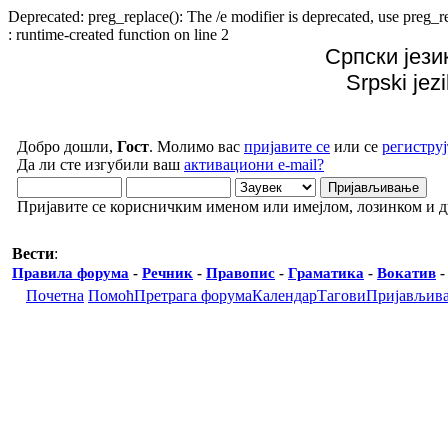
Deprecated: preg_replace(): The /e modifier is deprecated, use preg
: runtime-created function on line 2
Српски јези
Srpski jez
Добро дошли,
Гост
. Молимо вас
пријавите се
или се
региструј
Да ли сте изгубили ваш
активациони e-mail?
Пријавите се корисничким именом или имејлом, лозинком и 
Вести
:
Правила форума
-
Речник
-
Правопис
-
Граматика
-
Вокатив
Почетна
Помоћ
Претрага форума
Календар
Тагови
Пријављив