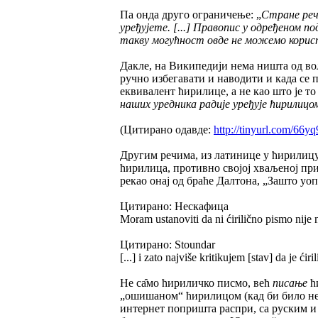
Па онда друго ограничење: „
Стране реч
уређујете. [...] Правопис у одређеном п
такву могућност овде не можемо корист
Дакле, на Википедији нема ништа од во
ручно избегавати и наводити и када се 
еквивалент ћирилице, а не као што је т
наших уредника радије уређује ћирилицо
(Цитирано одавде:
http://tinyurl.com/66y
Другим речима, из латинице у ћирилицу
ћирилица, противно својој хваљеној при
рекао онај од браће Далтона, „Зашто уо
Цитирано: Нескафица
Moram ustanoviti da ni ćirilično pismo nije n
Цитирано: Stoundar
[...] i zato najviše kritikujem [stav] da je ćir
Не са̑мо ћириличко писмо, већ
писање
ћ
„ошишаном“ ћирилицом (кад би било неш
интернет попришта распри, са руским и