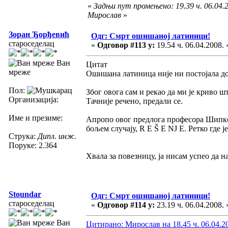
«
Задњи пут промењено: 19.39 ч. 06.04.2
Мирослав
»
Зоран Ђорђевић
Одг: Смрт ошишаној латиници!
староседелац
«
Одговор #113 у:
19.54 ч. 06.04.2008. 
Ван
Цитат
мреже
Ошишана латиница није ни постојала до
Пол:
Због овога сам и рекао да ми је криво ш
Организација:
Тачније речено, предали се.
Име и презиме:
Апропо овог предлога професора Шипке 
бољем случају, R E Š E NJ E. Ретко где ј
Струка:
Дипл. инж.
Поруке: 2.364
Хвала за повезницу, ја нисам успео да н
Stoundar
Одг: Смрт ошишаној латиници!
староседелац
«
Одговор #114 у:
23.19 ч. 06.04.2008. 
Ван
Цитирано: Мирослав на 18.45 ч. 06.04.2