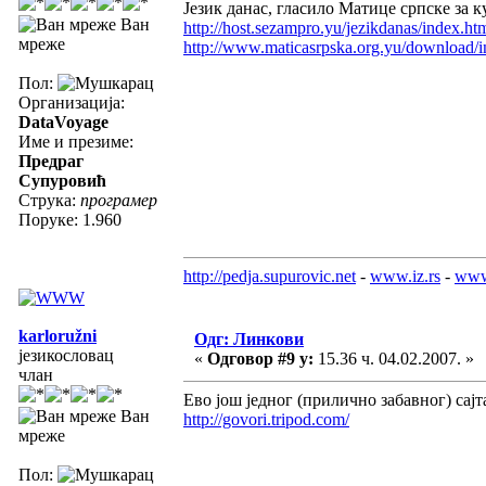
Језик данас, гласило Матице српске за 
Ван
http://host.sezampro.yu/jezikdanas/index.ht
мреже
http://www.maticasrpska.org.yu/download/
Пол:
Организација:
DataVoyage
Име и презиме:
Предраг
Супуровић
Струка:
програмер
Поруке: 1.960
http://pedja.supurovic.net
-
www.iz.rs
-
www
karloružni
Одг: Линкови
језикословац
«
Одговор #9 у:
15.36 ч. 04.02.2007. »
члан
Ево још једног (прилично забавног) сајт
Ван
http://govori.tripod.com/
мреже
Пол: