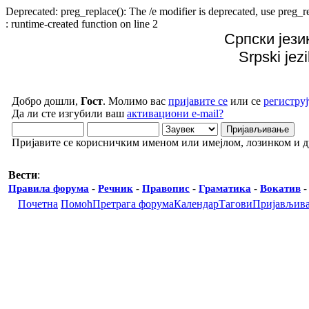
Deprecated: preg_replace(): The /e modifier is deprecated, use preg
: runtime-created function on line 2
Српски јези
Srpski jez
Добро дошли,
Гост
. Молимо вас
пријавите се
или се
региструј
Да ли сте изгубили ваш
активациони e-mail?
Пријавите се корисничким именом или имејлом, лозинком и 
Вести
:
Правила форума
-
Речник
-
Правопис
-
Граматика
-
Вокатив
Почетна
Помоћ
Претрага форума
Календар
Тагови
Пријављив