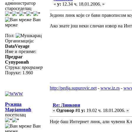
администратор
«
у:
12.34 ч. 18.01.2006. »
староседелац
Једини линк који се бави правописом ко
Ван
мреже
Ако знате још неки сличан извор на Инте
Пол:
Организација:
DataVoyage
Име и презиме:
Предраг
Супуровић
Струка:
програмер
Поруке: 1.960
http://pedja.supurovic.net
-
www.iz.rs
-
www
Ружица
Re: Линкови
Марјановић
«
Одговор #1 у:
19.02 ч. 18.01.2006. »
посетилац
Није баш Интернет линк, али чувени Кл
Ван
мреже