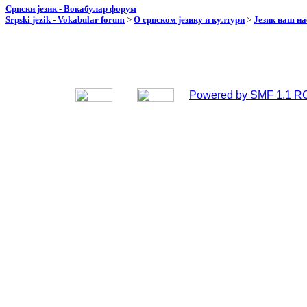
Српски језик - Вокабулар форум
Srpski jezik - Vokabular forum
>
О српском језику и култури
>
Језик наш н
Powered by SMF 1.1 R