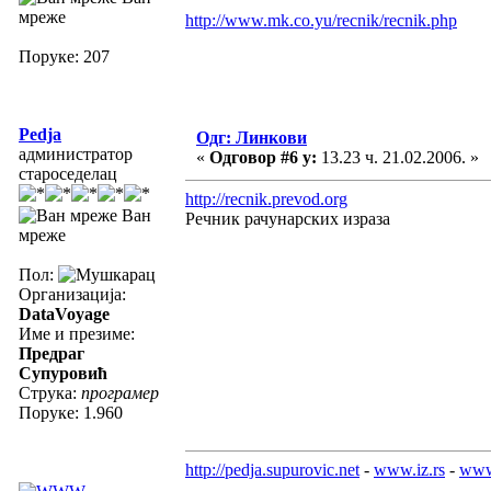
мреже
http://www.mk.co.yu/recnik/recnik.php
Поруке: 207
Pedja
Одг: Линкови
администратор
«
Одговор #6 у:
13.23 ч. 21.02.2006. »
староседелац
http://recnik.prevod.org
Ван
Речник рачунарских израза
мреже
Пол:
Организација:
DataVoyage
Име и презиме:
Предраг
Супуровић
Струка:
програмер
Поруке: 1.960
http://pedja.supurovic.net
-
www.iz.rs
-
www