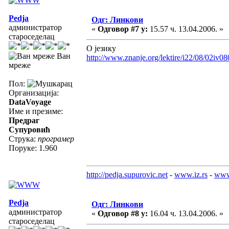
Pedja
Одг: Линкови
администратор
«
Одговор #7 у:
15.57 ч. 13.04.2006. »
староседелац
О језику
Ван
http://www.znanje.org/lektire/i22/08/02iv08
мреже
Пол:
Организација:
DataVoyage
Име и презиме:
Предраг
Супуровић
Струка:
програмер
Поруке: 1.960
http://pedja.supurovic.net
-
www.iz.rs
-
www
Pedja
Одг: Линкови
администратор
«
Одговор #8 у:
16.04 ч. 13.04.2006. »
староседелац