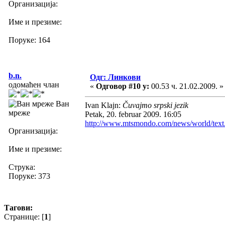
Организација:
Име и презиме:
Поруке: 164
b.n.
Одг: Линкови
одомаћен члан
«
Одговор #10 у:
00.53 ч. 21.02.2009. »
Ван
Ivan Klajn:
Čuvajmo srpski jezik
мреже
Petak, 20. februar 2009. 16:05
http://www.mtsmondo.com/news/world/tex
Организација:
Име и презиме:
Струка:
Поруке: 373
Тагови:
Странице: [
1
]