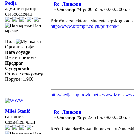
Pedja
Re: Линкови
администратор
«
Одговор #4 у:
09.55 ч. 02.02.2006. »
староседелац
Priručnik za lektore i studente srpskog kao s
Ван
http://www.krompir.co.yu/prirucnik/
мреже
Пол:
Организација:
DataVoyage
Име и презиме:
Предраг
Супуровић
Струка:
програмер
Поруке: 1.960
http://pedja.supurovic.net
-
www.iz.rs
-
www
Miloš Stanić
Re: Линкови
сарадник
«
Одговор #5 у:
23.51 ч. 08.02.2006. »
одомаћен члан
Rečnik standardizovanih prevoda računarskih
Ван