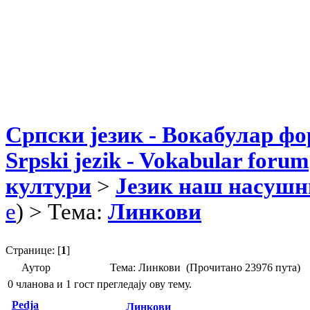
Српски језик - Вокабулар ф
Srpski jezik - Vokabular forum
култури
>
Језик наш насушн
e
) > Тема:
Линкови
Странице: [
1
]
Аутор
Тема: Линкови (Прочитано 23976 пута)
0 чланова и 1 гост прегледају ову тему.
Pedja
Линкови