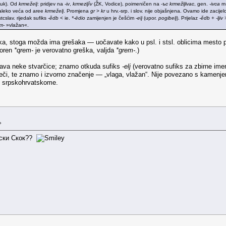
uk). Od
krmeželj
: pridjev na
-iv
,
krmezljîv
(ŽK, Vodice), poimeničen na
-ъс
krmežljlvac
, gen.
-ivca
m 
leko veća od aree
krmeželj
. Promjena
gr
>
kr
u hrv.-srp. i slov. nije objašnjena. Ovamo ide zacijel
tcslav. rijedak sufiks
-ědb
< ie.
*-ēdio
zamijenjen je češćim
-elj
(upor.
pogibelj
). Prijelaz
-ědb
+
-ljiv
m-
»vlažan«.
ka, stoga možda ima grešaka — uočavate kako u psl. i stsl. oblicima mesto po
koren
*qrem-
je verovatno greška, valjda
*grem-
.)
šnjava neke stvarčice; znamo otkuda sufiks
-elj
(verovatno sufiks za zbirne ime
n reči, te znamo i izvorno značenje — „vlaga, vlažan“. Nije povezano s kamen
 srpskohrvatskome.
»
нски Скок??