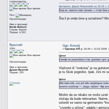
староседелац
Цитирано: Дарко Новаковић на 15.19 ч. 1
Ван мреже
Код ие. корена није грешка — стоји баш
Пол:
Šta li je onda time
q
označeno? Mož
Организација:
Име и презиме:
Đorđe Božović
Струка:
lingvist
Поруке: 4.322
Вукотић
Одг: Krmelj
члан
«
Одговор #35 у:
18.49 ч. 14.02.2009. 
Ван мреже
Цитат
Uzimlje se prasrodstvo s lat. gramiae i got.
Организација:
Име и презиме:
Vlažnost ili "mokrina" je na gotsk
Душан Вукотић
je tu Skok pogrešio. Ipak, čini mi
Поруке: 155
Цитат
Bilo kako bilo, ovo još više razjašnjava neke
izvorno značenje — „vlaga, vlažan“. Nije p
Mislim da se nikako ne može uzeti 
slučaju da bude relevantan. Naime,
osloniti se samo na germansko *kram
"crvenilo u očima"; odakle i grimizn