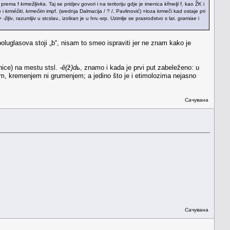
prema f
krmežljivka
. Taj se pridjev govori i na teritoriju gdje je imenica
křmelji
f, kao ŽK i
o i
krméčiti
,
krmečim
impf. (srednja Dalmacija / ? /, Pavlinović) »loza krmeči kad ostaje pri
>
-žljiv
, razumljiv u stcslav., izoliran je u hrv.-srp. Uzimlje se prasrodstvo s lat.
gramiae
i
luglasova stoji „b“, nisam to smeo ispraviti jer ne znam kako je
nice) na mestu stsl.
-ě(ž)dь
, znamo i kada je prvi put zabeleženo: u
jem, kremenjem ni grumenjem; a jedino što je i etimolozima nejasno
Сачувана
Сачувана