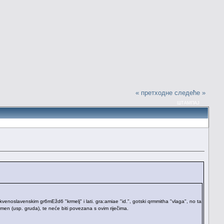
« претходне
следеће »
ШТАМПАЈ
-crkvenoslavenskim gr6mEžd6 "krmelj" i lati. gra:amiae "id.", gotski qrmmitha "vlaga", no ta
dmen (usp. gruda), te neće biti povezana s ovim riječima.