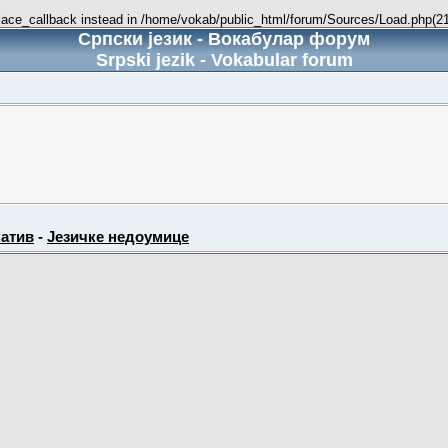
place_callback instead in /home/vokab/public_html/forum/Sources/Load.php(216
Српски језик - Вокабулар форум
Srpski jezik - Vokabular forum
атив
-
Језичке недоумице