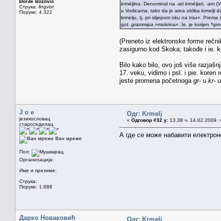
Đorđe Božović
krmèljina
. Denominal na
-ati
krmèljati
,
-am
(V
Струка:
lingvist
u Vodicama, tako da je area oblika
krmelji
da
Поруке: 4.322
krmelju, tj. pri slijepom oku na trsu«. Prema s
got.
grammipa
»mokrina«. Ie. je korijen
*qre
(Preneto iz elektronske forme rečni
zasigurno kod Skoka; takođe i ie. 
Bilo kako bilo, ovo još više razja
17. veku, vidimo i psl. i pie. kore
jeste promena početnoga
gr-
u
kr-
u
J o e
Одг: Krmelj
језикословац
«
Одговор #32 у:
13.38 ч. 14.02.2009. 
староседелац
А где се може набавити електро
Ван мреже
Пол:
Организација:
Име и презиме:
Струка:
Поруке: 1.688
Дарко Новаковић
Одг: Krmelj