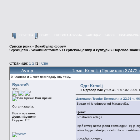
ПОЧЕТНА
ПОМОЋ
ПРЕТРАГА ФОРУМА
КАЛЕНДАР
ТАГОВИ
ПРИЈАВЉИВА
Српски језик - Вокабулар форум
Srpski jezik - Vokabular forum
>
О српском језику и култури
>
Порекло значе
Странице:
1
2
[
3
]
Све
Аутор
Тема: Krmelj (Прочитано 37472 
0 чланова и 1 гост прегледају ову тему.
Вукотић
Одг: Krmelj
члан
«
Одговор #30 у:
06.41 ч. 07.02.2009. 
Ван мреже
Цитирано: Ђорђе Божовић на 22.03 ч. 06
Stigao mi je odgovor od Matasovića.
Организација:
Цитат
Име и презиме:
Душан Вукотић
Poštovani kolega,
Поруке: 155
riječ krmelj nema jasnu etimologiju; -elj je 
etimologija ostavlja početno k- u hrvatskom 
Srdačan pozdrav,