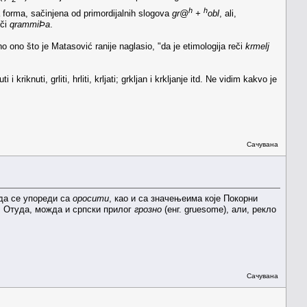
h
h
na forma, sačinjena od primordijalnih slogova
gr@
+
obl
, ali,
eči
qrammiÞa
.
o ono što je Matasović ranije naglasio, "da je etimologija reči
krmelj
riknuti, grliti, hrliti, krljati; grkljan i krkljanje itd. Ne vidim kakvo je
Сачувана
 да се упореди са
оросити
, као и са значењеима које Покорни
. Отуда, можда и српски прилог
грозно
(енг. gruesome), али, рекло
Сачувана