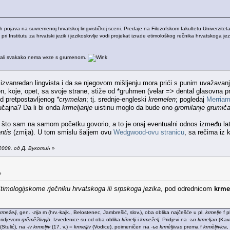
ih pojava na suvremenoj hrvatskoj lingvističkoj sceni. Predaje na Filozofskom fakultetu Univerzitet
či, pri Institutu za hrvatski jezik i jezikoslovlje vodi projekat izrade etimološkog rečnika hrvatskog
a, ali svakako nema veze s grumenom.
zvanredan lingvista i da se njegovom mišljenju mora prići s punim uvažavanje
en, koje, opet, sa svoje strane, stiže od *gruhmen (velar => dental glasovn
od pretpostavljenog
*crymelan
; tj. srednje-engleski
kremelen
; pogledaj
Merriam
lučajna? Da li bi onda
krmeljanje
uistinu moglo da bude ono
gromilanje grumič
 što sam na samom početku govorio, a to je onaj eventualni odnos između la
ntis
(zmija). U tom smislu šaljem ovu
Wedgwood-ovu stranicu
, sa rečima iz 
2009. од Д. Вукотић
»
»
timologijskome rječniku hrvatskoga ili srpskoga jezika
, pod odrednicom
krme
rmeželj
, gen.
-zija
m (hrv.-kajk., Belostenec, Jambrešić, slov.), oba oblika najčešće u pl.
krmelje
f p
pridjevom
grěměžlivyjb
. Izvedenice su od oba oblika
křmelji
i
krmeželj
. Pridjevi na
-ъn
krmeljan
(Kava
(Stulić), na
-iv
krmeljiv
(17. v.) =
krmeljiv
(Vodice), poimeničen na
-ъс
krmèljivac
prema f
krmèljivica
,