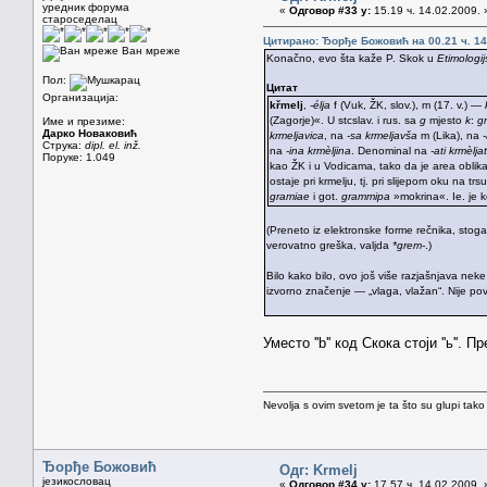
уредник форума
«
Одговор #33 у:
15.19 ч. 14.02.2009. 
староседелац
Цитирано: Ђорђе Божовић на 00.21 ч. 14
Ван мреже
Konačno, evo šta kaže P. Skok u
Etimologij
Пол:
Цитат
Организација:
křmelj
,
-élja
f (Vuk, ŽK, slov.), m (17. v.) —
(Zagorje)«. U stcslav. i rus. sa
g
mjesto
k
:
g
Име и презиме:
Дарко Новаковић
krmeljavica
, na
-sa
krmeljavša
m (Lika), na
Струка:
dipl. el. inž.
na
-ina
krmèljina
. Denominal na
-ati
krmèljat
Поруке: 1.049
kao ŽK i u Vodicama, tako da je area oblik
ostaje pri krmelju, tj. pri slijepom oku na tr
gramiae
i got.
grammipa
»mokrina«. Ie. je k
(Preneto iz elektronske forme rečnika, stog
verovatno greška, valjda
*grem-
.)
Bilo kako bilo, ovo još više razjašnjava nek
izvorno značenje — „vlaga, vlažan“. Nije p
Уместо ''b'' код Скока стоји ''ь''
Nevolja s ovim svetom je ta što su glupi tako
Ђорђе Божовић
Одг: Krmelj
језикословац
«
Одговор #34 у:
17.57 ч. 14.02.2009. 