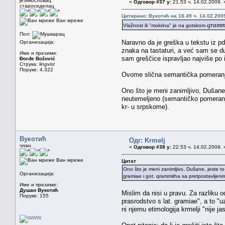
језикословац
«
Одговор #37 у:
21.53 ч. 14.02.2009. 
староседелац
Цитирано: Вукотић на 18.49 ч. 14.02.200
Ван мреже
qramm
Vlažnost ili "mokrina" je na gotskom
Пол:
Naravno da je greška u tekstu iz pdf
Организација:
znaka na tastaturi, a već sam se du
Име и презиме:
sam greščice ispravljao najviše po 
Đorđe Božović
Струка:
lingvist
Поруке: 4.322
Ovome slična semantička pomeranj
Ono što je meni zanimljivo, Dušane,
neutemeljeno (semantičko pomeranje,
kr- u srpskome).
Вукотић
Одг: Krmelj
члан
«
Одговор #38 у:
22.53 ч. 14.02.2009. 
Ван мреже
Цитат
Ono što je meni zanimljivo, Dušane, jeste to
Организација:
gramiae i got. qrammitha sa pretpostavljenim
Име и презиме:
Душан Вукотић
Mislim da nisi u pravu. Za razliku 
Поруке: 155
prasrodstvo s lat. gramiae", a to "u
ni njemu etimologija krmelji "nije j