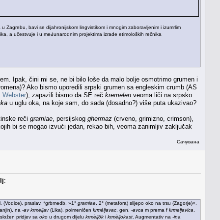
a u Zagrebu, bavi se dijahronijskom lingvistikom i mnogim zaboravljenim i izumrlim
a jezika, a učestvuje i u međunarodnim projektima izrade etimoloških rečnika
m. Ipak, čini mi se, ne bi bilo loše da malo bolje osmotrimo grumen i
a promena)? Ako bismo uporedili srpski grumen sa engleskim crumb (AS
 Webster
), zapazili bismo da SE reč
kremelen
veoma liči na srpsko
aka
u uglu oka, na koje sam, do sada (dosadno?) više puta ukazivao?
tinske reči
gramiae
, persijskog
ghermaz
(crveno, grimizno, crimson),
kojih bi se mogao izvući jedan, rekao bih, veoma zanimljiv zaključak
Сачувана
lj
:
l. (Vodice), praslav. *grbmedb, »1°
gramiae
, 2° (metafora) slijepo oko na trsu (Zagorje)«.
njin), na
-av
krmèljav
(Lika), poimeničen
krmèljavac
, gen.
-avca
m prema f
krmeljavica
,
 složen pridjev sa
oko
u drugom dijelu
krmèljōk
i
krmèljokast
. Augmentativ na
-ina