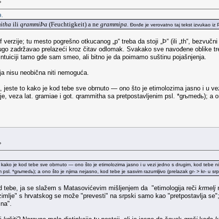
»
9.
itha
ili
qrammiÞa
(Feuchtigkeit) a ne
grammipa
. Đorđe je verovatno taj tekst izvukao iz
 verzije; tu mesto pogrešno otkucanog „p“ treba da stoji „Þ“ (ili „th“, bezvučn
go zadržavao prelazeći kroz čitav odlomak. Svakako sve navođene oblike treba
intuiciji tamo gde sam smeo, ali bitno je da poimamo suštinu pojašnjenja.
a nisu neobična niti nemoguća.
 jeste to kako je kod tebe sve obrnuto — ono što je etimolozima jasno i u vezi
 veza lat. gramiae i got. qrammitha sa pretpostavljenim psl. *grьmedь); a on
»
 kako je kod tebe sve obrnuto — ono što je etimolozima jasno i u vezi jedno s drugim, kod tebe ni
 psl. *grьmedь); a ono što je njima nejasno, kod tebe je sasvim razumljivo (prelazak gr- > kr- u sr
od tebe, ja se slažem s Matasovićevim mišljenjem da "etimologija reči
krmelj
n
zimlje" s hrvatskog se može "prevesti" na srpski samo kao "pretpostavlja se"; 
asna".