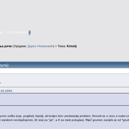
ЊЕ
РЕГИСТРАЦИЈА
ња речи
(Уредник:
Дарко Новаковић
) > Тема:
Krmelj
пута)
»
.02.2009.
sigurno sufiks (usp. pogibelj, krpelj), ali korijen krm- predstavlja problem. Dovodi se u vezu s rusko
i srpskom neobjašnjenim. (E stoji za "jat", a 6 za meki poluglas). Riječ grumen zacijelo je od *gru