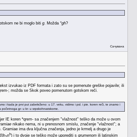
 gotskom ne bi moglo biti
g
. Možda
*gh
?
Сачувана
tekst izvukao iz PDF formata i zato su se pomenute greške pojavile; ili
ne *qrem-; možda se Skok poveo pomenutom gotskom reči.
mo i kada je prvi put zabeleženo: u 17. veku, vidimo i psl. i pie. koren reči, te znamo i
a početnoga gr- u kr- u srpskohrvatskome.
o, jer IE koren *qrem- sa značenjem "vlažnost" teško da može u ovom
ramiae
nikako nema, ni u prenosnom smislu, značenje "vlažnost"; a
o. Gramiae ima dva ključna značenja, jedno je krmelj a drugo je
h
l)h
n
) i to dvoje se teško može uporediti s
grumenom
ili latinskim
2