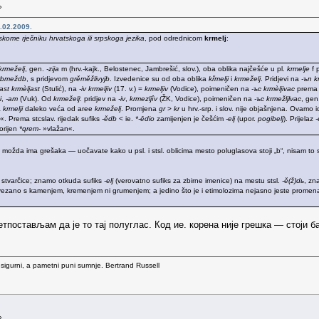
»
.02.2009.
skome rječniku hrvatskoga ili srpskoga jezika
, pod odrednicom
krmelj
:
krmeželj
, gen.
-zija
m (hrv.-kajk., Belostenec, Jambrešić, slov.), oba oblika najčešće u pl.
krmelje
f 
rbmeždb
, s pridjevom
grěměžlivyjb
. Izvedenice su od oba oblika
křmelji
i
krmeželj
. Pridjevi na
-ъn
k
-ast
krmèljast
(Stulić), na
-iv
krmeljiv
(17. v.) =
krmeljiv
(Vodice), poimeničen na
-ъс
krmèljivac
prema
i
,
-am
(Vuk). Od
krmeželj
: pridjev na
-iv
,
krmezljîv
(ŽK, Vodice), poimeničen na
-ъс
krmežljlvac
, gen
a
krmelji
daleko veća od aree
krmeželj
. Promjena
gr
>
kr
u hrv.-srp. i slov. nije objašnjena. Ovamo i
su«. Prema stcslav. rijedak sufiks
-ědb
< ie.
*-ēdio
zamijenjen je češćim
-elj
(upor.
pogibelj
). Prijelaz
orijen
*qrem-
»vlažan«.
a možda ima grešaka — uočavate kako u psl. i stsl. oblicima mesto poluglasova stoji „b“, nisam to 
e stvarčice; znamo otkuda sufiks
-elj
(verovatno sufiks za zbirne imenice) na mestu stsl.
-ě(ž)dь
, zn
ovezano s kamenjem, kremenjem ni grumenjem; a jedino što je i etimolozima nejasno jeste prom
. Претпостављам да је то тај полуглас. Код ие. корена није грешка — стоји 
 sigurni, a pametni puni sumnje. Bertrand Russell
»