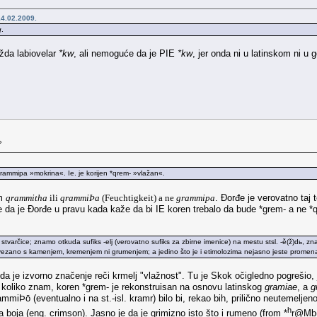
4.02.2009.
q
.
da labiovelar
*kw
, ali nemoguće da je PIE
*kw
, jer onda ni u latinskom ni u
»
 grammipa »mokrina«. Ie. je korijen *qrem- »vlažan«.
om
qrammitha
ili
qrammiÞa
(Feuchtigkeit) a ne
grammipa
. Đorđe je verovatno taj 
 se da je Đorđe u pravu kada kaže da bi IE koren trebalo da bude *grem- a 
 stvarčice; znamo otkuda sufiks -elj (verovatno sufiks za zbirne imenice) na mestu stsl. -ě(ž)dь, zna
ovezano s kamenjem, kremenjem ni grumenjem; a jedino što je i etimolozima nejasno jeste promen
da je izvorno značenje reči krmelj "vlažnost". Tu je Skok očigledno pogreši
 koliko znam, koren *grem- je rekonstruisan na osnovu latinskog
gramiae
, a
g
miÞō (eventualno i na st.-isl. kramr) bilo bi, rekao bih, prilično neutemeljen
h
a boja (eng. crimson). Jasno je da je grimizno isto što i rumeno (from *
r@Mb(