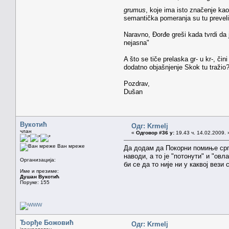
grumus
, koje ima isto značenje kao
semantička pomeranja su tu preveli
Naravno, Đorđe greši kada tvrdi da j
nejasna"
A što se tiče prelaska gr- u kr-, čini
dodatno objašnjenje Skok tu tražio
Pozdrav,
Dušan
Вукотић
Одг: Krmelj
члан
«
Одговор #36 у:
19.43 ч. 14.02.2009. 
Ван мреже
Да додам да Покорни помиње ср
наводи, а то је "потонути" и "ов
Организација:
би се да то није ни у каквој вези 
Име и презиме:
Душан Вукотић
Поруке: 155
Ђорђе Божовић
Одг: Krmelj