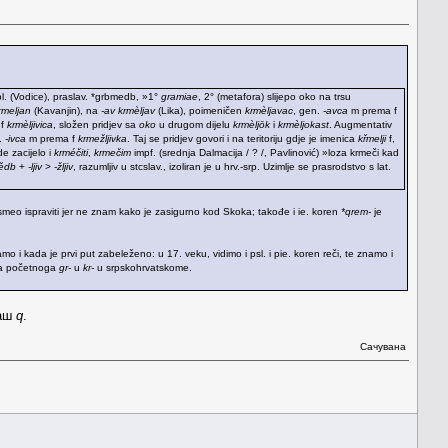
pl. (Vodice), praslav. *grbmedb, »1°
gramiae
, 2° (metafora) slijepo oko na trsu
rmeljan
(Kavanjin), na
-av
krmèljav
(Lika), poimeničen
krmèljavac
, gen.
-avca
m prema f
 f
krmèljivica
, složen pridjev sa
oko
u drugom dijelu
krmèljōk
i
krmèljokast
. Augmentativ
.
-ivca
m prema f
krmežljivka
. Taj se pridjev govori i na teritoriju gdje je imenica
křmelji
f,
de zacijelo i
krméčiti
,
krmečim
impf. (srednja Dalmacija / ? /, Pavlinović) »loza krmeči kad
-ědb
+
-ljiv
>
-žljiv
, razumljiv u stcslav., izoliran je u hrv.-srp. Uzimlje se prasrodstvo s lat.
smeo ispraviti jer ne znam kako je zasigurno kod Skoka; takođe i ie. koren
*qrem-
je
amo i kada je prvi put zabeleženo: u 17. veku, vidimo i psl. i pie. koren reči, te znamo i
ena početnoga
gr-
u
kr-
u srpskohrvatskome.
баш
q
.
Сачувана