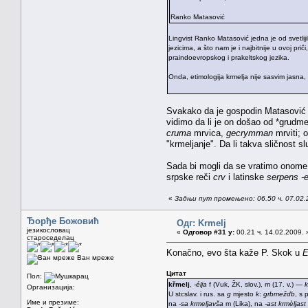
Ranko Matasović
Lingvist Ranko Matasović jedna je od svetlij
jezicima, a što nam je i najbitnije u ovoj pri
praindoevropskog i prakeltskog jezika.
Onda, etimologija krmelja nije sasvim jasn
Svakako da je gospodin Matasović i
vidimo da li je on došao od *grudm
cruma
mrvica,
gecrymman
mrviti; 
"krmeljanje". Da li takva sličnost s
Sada bi mogli da se vratimo onome
srpske reči
crv
i latinske
serpens -e
«
Задњи пут промењено: 06.50 ч. 07.02.
Ђорђе Божовић
Одг: Krmelj
језикословац
«
Одговор #31 у:
00.21 ч. 14.02.2009. 
староседелац
Konačno, evo šta kaže P. Skok u
E
Ван мреже
Цитат
Пол:
křmelj
,
-élja
f (Vuk, ŽK, slov.), m (17. v.) —
k
Организација:
U stcslav. i rus. sa
g
mjesto
k
:
grbmeždb
, s 
Име и презиме:
na
-sa
krmeljavša
m (Lika), na
-ast
krmèljast