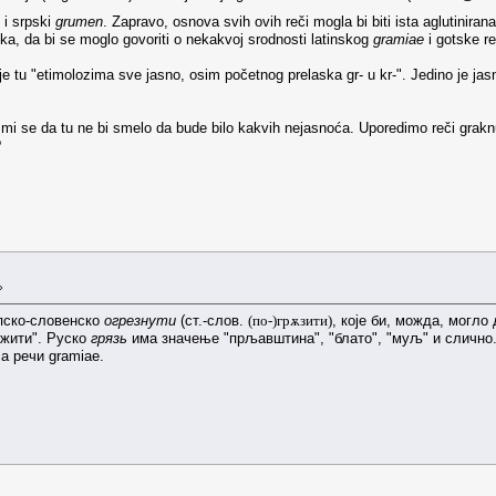
 i srpski
grumen
. Zapravo, osnova svih ovih reči mogla bi biti ista aglutinira
ka, da bi se moglo govoriti o nekakvoj srodnosti latinskog
gramiae
i gotske r
e tu "etimolozima sve jasno, osim početnog prelaska gr- u kr-". Jedino je jasn
 mi se da tu ne bi smelo da bude bilo kakvih nejasnoća. Uporedimo reči graknuti i k
?
»
пско-словенско
огрезнути
(ст.-слов.
(по-)грѫзити)
, које би, можда, могло
лажити". Руско
грязь
има значење "прљавштина", "блато", "муљ" и слично
са речи gramiae.