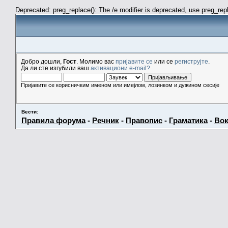
Deprecated: preg_replace(): The /e modifier is deprecated, use preg_re
Добро дошли,
Гост
. Молимо вас
пријавите се
или се
региструјте
.
Да ли сте изгубили ваш
активациони e-mail?
Пријавите се корисничким именом или имејлом, лозинком и дужином сесије
Вести
:
Правила форума
-
Речник
-
Правопис
-
Граматика
-
Вок