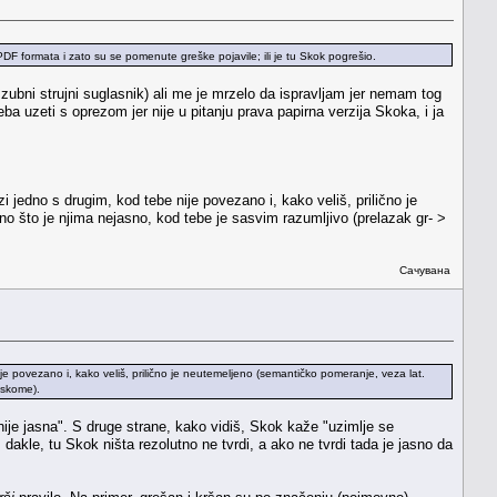
 PDF formata i zato su se pomenute greške pojavile; ili je tu Skok pogrešio.
i zubni strujni suglasnik) ali me je mrzelo da ispravljam jer nemam tog
 uzeti s oprezom jer nije u pitanju prava papirna verzija Skoka, i ja
 jedno s drugim, kod tebe nije povezano i, kako veliš, prilično je
o što je njima nejasno, kod tebe je sasvim razumljivo (prelazak gr- >
Сачувана
je povezano i, kako veliš, prilično je neutemeljeno (semantičko pomeranje, veza lat.
pskome).
ije jasna". S druge strane, kako vidiš, Skok kaže "uzimlje se
dakle, tu Skok ništa rezolutno ne tvrdi, a ako ne tvrdi tada je jasno da