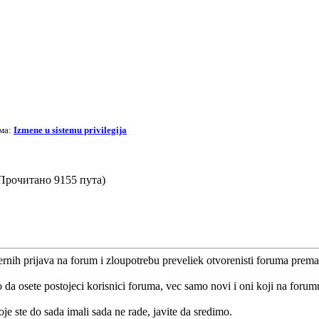
ма:
Izmene u sistemu privilegija
 (Прочитано 9155 пута)
nih prijava na forum i zloupotrebu preveliek otvorenisti foruma prema
lo da osete postojeci korisnici foruma, vec samo novi i oni koji na forum
oje ste do sada imali sada ne rade, javite da sredimo.