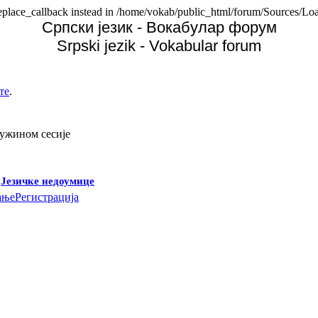
replace_callback instead in /home/vokab/public_html/forum/Sources/Loa
Српски језик - Вокабулар форум
Srpski jezik - Vokabular forum
те
.
дужином сесије
-
Језичке недоумице
ање
Регистрација