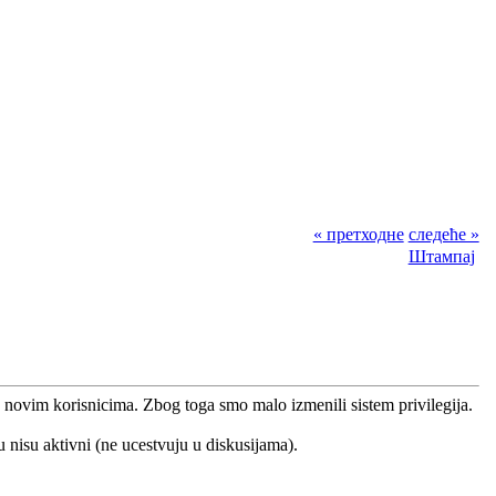
« претходне
следеће »
Штампај
 novim korisnicima. Zbog toga smo malo izmenili sistem privilegija.
u nisu aktivni (ne ucestvuju u diskusijama).