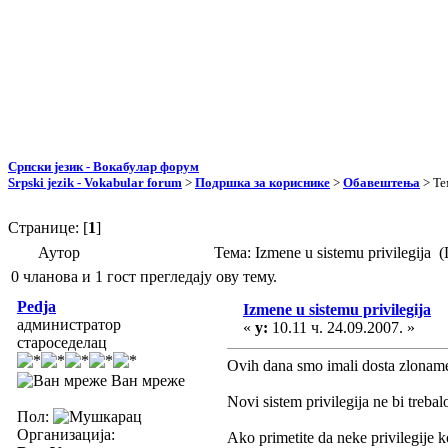
Српски језик - Вокабулар форум
Srpski jezik - Vokabular forum
>
Подршка за кориснике
>
Обавештења
> Те
Странице: [
1
]
Аутор
Тема: Izmene u sistemu privilegija
0 чланова и 1 гост прегледају ову тему.
Pedja
Izmene u sistemu privilegija
администратор
«
у:
10.11 ч. 24.09.2007. »
староседелац
Ovih dana smo imali dosta zlonamer
Ван мреже
Novi sistem privilegija ne bi treba
Пол:
Организација:
Ako primetite da neke privilegije k