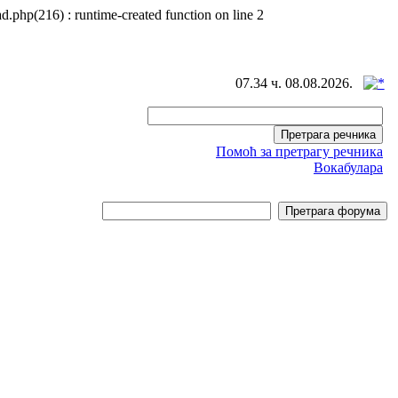
d.php(216) : runtime-created function on line 2
07.34 ч. 08.08.2026.
Помоћ за претрагу речника
Вокабулара