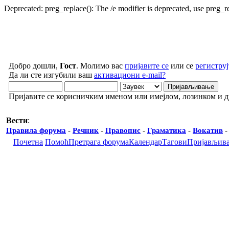
Deprecated: preg_replace(): The /e modifier is deprecated, use preg_
Добро дошли,
Гост
. Молимо вас
пријавите се
или се
региструј
Да ли сте изгубили ваш
активациони e-mail?
Пријавите се корисничким именом или имејлом, лозинком и 
Вести
:
Правила форума
-
Речник
-
Правопис
-
Граматика
-
Вокатив
Почетна
Помоћ
Претрага форума
Календар
Тагови
Пријављив