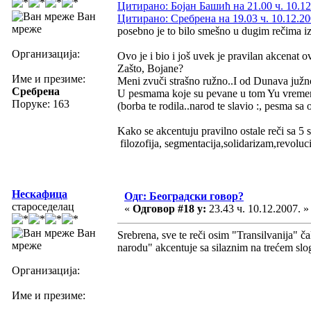
Цитирано: Бојан Башић на 21.00 ч. 10.12
Ван
Цитирано: Сребрена на 19.03 ч. 10.12.20
мреже
posebno je to bilo smešno u dugim rečima i
Организација:
Ovo je i bio i još uvek je pravilan akcenat ov
Zašto, Bojane?
Име и презиме:
Meni zvuči strašno ružno..I od Dunava južno
Сребрена
U pesmama koje su pevane u tom Yu vremen
Поруке: 163
(borba te rodila..narod te slavio :, pesma sa
Kako se akcentuju pravilno ostale reči sa 5
filozofija, segmentacija,solidarizam,revoluci
Нескафица
Одг: Београдски говор?
староседелац
«
Одговор #18 у:
23.43 ч. 10.12.2007. »
Ван
Srebrena, sve te reči osim "Transilvanija" č
мреже
narodu" akcentuje sa silaznim na trećem slo
Организација:
Име и презиме: