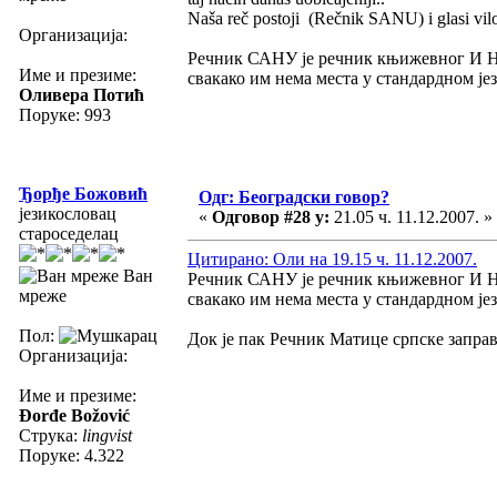
Naša reč postoji (Rečnik SANU) i glasi vilosl
Организација:
Речник САНУ је речник књижевног И НА
Име и презиме:
свакако им нема места у стандардном јез
Оливера Потић
Поруке: 993
Ђорђе Божовић
Одг: Београдски говор?
језикословац
«
Одговор #28 у:
21.05 ч. 11.12.2007. »
староседелац
Цитирано: Оли на 19.15 ч. 11.12.2007.
Ван
Речник САНУ је речник књижевног И НА
мреже
свакако им нема места у стандардном јез
Пол:
Док је пак Речник Матице српске запра
Организација:
Име и презиме:
Đorđe Božović
Струка:
lingvist
Поруке: 4.322