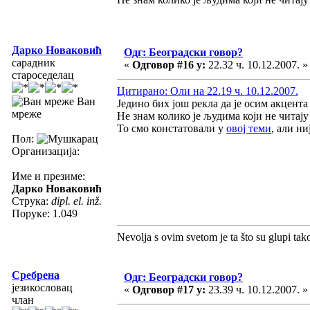
Дарко Новаковић
Одг: Београдски говор?
сарадник
«
Одговор #16 у:
22.32 ч. 10.12.2007. »
староседелац
Цитирано: Оли на 22.19 ч. 10.12.2007.
Ван
Једино бих још рекла да је осим акцента
мреже
Не знам колико је људима који не читају
То смо констатовали у
овој теми
, али н
Пол:
Организација:
Име и презиме:
Дарко Новаковић
Струка:
dipl. el. inž.
Поруке: 1.049
Nevolja s ovim svetom je ta što su glupi tak
Сребрена
Одг: Београдски говор?
језикословац
«
Одговор #17 у:
23.39 ч. 10.12.2007. »
члан