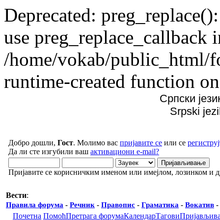
Deprecated: preg_replace():
use preg_replace_callback i
/home/vokab/public_html/f
runtime-created function on
Српски јези
Srpski jez
Добро дошли,
Гост
. Молимо вас
пријавите се
или се
региструј
Да ли сте изгубили ваш
активациони e-mail?
Пријавите се корисничким именом или имејлом, лозинком и 
Вести
:
Правила форума
-
Речник
-
Правопис
-
Граматика
-
Вокатив
Почетна
Помоћ
Претрага форума
Календар
Тагови
Пријављив