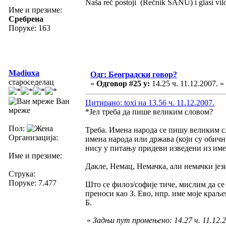
Naša reč postoji (Rečnik SANU) i glasi vilosl
Име и презиме:
Сребрена
Поруке: 163
Madiuxa
Одг: Београдски говор?
староседелац
«
Одговор #25 у:
14.25 ч. 11.12.2007. »
Ван
Цитирано: toxi на 13.56 ч. 11.12.2007.
мреже
*Јел треба да пише великим словом?
Пол:
Треба. Имена народа се пишу великим сл
Организација:
имена народа или држава (који су обичн
нису у питању придеви изведени из име
Име и презиме:
Дакле, Немац, Немачка, али немачки јези
Струка:
Поруке: 7.477
Што се филоз/софије тиче, мислим да се
преноси као З. Ево, нпр. име моје краљ
Б.
«
Задњи пут промењено: 14.27 ч. 11.12.2