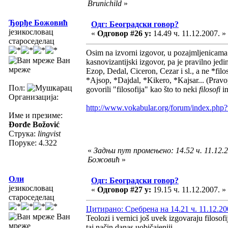
Brunichild
»
Ђорђе Божовић
Одг: Београдски говор?
језикословац
«
Одговор #26 у:
14.49 ч. 11.12.2007. »
староседелац
Osim na izvorni izgovor, u pozajmljenicama iz
Ван
kasnovizantijski izgovor, pa je pravilno jed
мреже
Ezop, Dedal, Ciceron, Cezar i sl., a ne *filo
*Ajsop, *Dajdal, *Kikero, *Kajsar... (Pravo
Пол:
govorili "filosofija" kao što to neki
filosofi
in
Организација:
http://www.vokabular.org/forum/index.php
Име и презиме:
Đorđe Božović
Струка:
lingvist
Поруке: 4.322
«
Задњи пут промењено: 14.52 ч. 11.12.
Божовић
»
Оли
Одг: Београдски говор?
језикословац
«
Одговор #27 у:
19.15 ч. 11.12.2007. »
староседелац
Цитирано: Сребрена на 14.21 ч. 11.12.20
Ван
Teolozi i vernici još uvek izgovaraju filoso
мреже
taj način danas uobičajeniji..