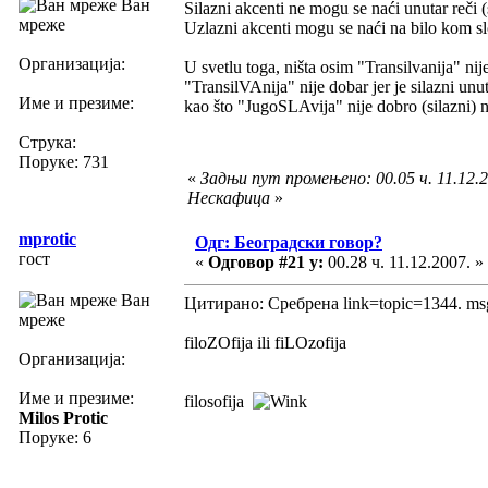
Ван
Silazni akcenti ne mogu se naći unutar reči
мреже
Uzlazni akcenti mogu se naći na bilo kom s
Организација:
U svetlu toga, ništa osim "Transilvanija" nij
"TransilVAnija" nije dobar jer je silazni un
Име и презиме:
kao što "JugoSLAvija" nije dobro (silazni) 
Струка:
Поруке: 731
«
Задњи пут промењено: 00.05 ч. 11.12.2
Нескафица
»
mprotic
Одг: Београдски говор?
гост
«
Одговор #21 у:
00.28 ч. 11.12.2007. »
Ван
Цитирано: Сребрена link=topic=1344. m
мреже
filoZOfija ili fiLOzofija
Организација:
Име и презиме:
filosofija
Milos Protic
Поруке: 6