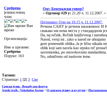
Сребрена
Одг: Београдски говор?
језикословац
«
Одговор #29 у:
21.20 ч. 11.12.2007. »
члан
Цитирано: Оли на 19.15 ч. 11.12.2007.
Ван
Речник САНУ је речник књижевног И НА
мреже
свакако им нема места у стандардном јез
Da, taj rečnik, Rečnik književnog i narodnog
Организација:
Narod, veruj mi , (ako u narod ne ubrajamo 
gore pomenutih oblika..Ja je lično nikada 
Име и презиме:
oblik koji sam navela kao srpsku reč pronaći
Сребрена
savremenika, po onovekovnim standardima.
Поруке: 163
No, odmičemo od naslovne teme.
Тагови:
Странице:
1
[
2
]
3
Све
Српски језик - Вокабулар форум
Srpski jezik - Vokabular forum
>
О српском језику и култури
>
Наглашавање