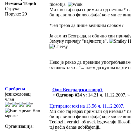
Немања Тодић
filosofija
Струка:
Ми смо тај израз примили од немаца* па 
Поруке: 29
би правилно философија( које ми се виш
*Јел треба да пише великим словом?
Ја сам из Београда, и обично сви прича
Земуну причају "најчистије".
Не
Неко је рекао да превише употребљавамо
осталих тако - "... идем да купим карте 
Сребрена
Одг: Београдски говор?
језикословац
«
Одговор #24 у:
14.21 ч. 11.12.2007. »
члан
Цитирано: toxi на 13.56 ч. 11.12.2007.
Ван
Ми смо тај израз примили од немаца* па 
мреже
би правилно философија( које ми се виш
Teolozi i vernici još uvek izgovaraju filoso
Организација:
taj način danas uobičajeniji..