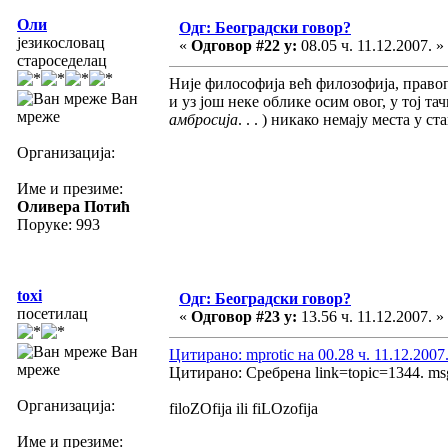
Оли
Одг: Београдски говор?
језикословац
«
Одговор #22 у:
08.05 ч. 11.12.2007. »
староседелац
Није философија већ филозофија, прав
Ван
и уз још неке облике осим овог, у тој т
мреже
амбросија
. . . ) никако немају места у 
Организација:
Име и презиме:
Оливера Потић
Поруке: 993
toxi
Одг: Београдски говор?
посетилац
«
Одговор #23 у:
13.56 ч. 11.12.2007. »
Ван
Цитирано: mprotic на 00.28 ч. 11.12.2007
мреже
Цитирано: Сребрена link=topic=1344. m
Организација:
filoZOfija ili fiLOzofija
Име и презиме: