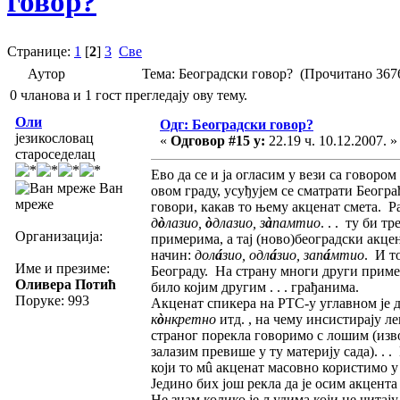
говор?
Странице:
1
[
2
]
3
Све
Аутор
Тема: Београдски говор? (Прочитано 367
0 чланова и 1 гост прегледају ову тему.
Оли
Одг: Београдски говор?
језикословац
«
Одговор #15 у:
22.19 ч. 10.12.2007. »
староседелац
Ево да се и ја огласим у вези са говоро
Ван
овом граду, усуђујем се сматрати Београ
мреже
говори, какав то њему акценат смета. Р
д
ò
лазио,
ò
длазио, з
à
памтио
. . . ту би 
Организација:
примерима, а тај (ново)београдски акце
начин:
дол
á
зио, одл
á
зио, зап
á
мтио
. И т
Име и презиме:
Београду. На страну многи други пример
Оливера Потић
било којим другим . . . грађанима.
Поруке: 993
Акценат спикера на РТС-у углавном је д
к
ò
нкретно
итд. , на чему инсистирају л
страног порекла говоримо с лошим (изво
залазим превише у ту материју сада). . 
који то мû акценат масовно користимо у 
Једино бих још рекла да је осим акцента
Не знам колико је људима који не читају