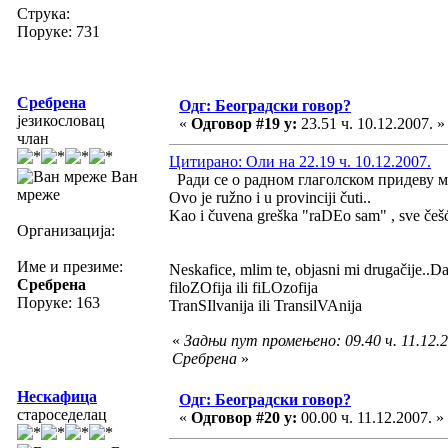
Струка:
Поруке: 731
Сребрена
Одг: Београдски говор?
језикословац
«
Одговор #19 у:
23.51 ч. 10.12.2007. »
члан
Цитирано: Оли на 22.19 ч. 10.12.2007.
Ван
Ради се о радном глаголском придеву мн
мреже
Ovo je ružno i u provinciji čuti..
Kao i čuvena greška "raDEo sam" , sve češć
Организација:
Име и презиме:
Neskafice, mlim te, objasni mi drugačije..D
Сребрена
filoZOfija ili fiLOzofija
Поруке: 163
TranSIlvanija ili TransilVAnija
«
Задњи пут промењено: 09.40 ч. 11.12.2
Сребрена
»
Нескафица
Одг: Београдски говор?
староседелац
«
Одговор #20 у:
00.00 ч. 11.12.2007. »