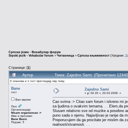
Српски језик - Вокабулар форум
Srpski jezik - Vokabular forum
>
Читаоница
>
Српска књижевност
(Уредник:
Д
Странице: [
1
]
Аутор
Тема: Zajedno Sami (Прочитано 12440
0 чланова и 1 гост прегледају ову тему.
Bane
Zajedno Sami
гост
«
у:
00.35 ч. 20.03.2008. »
Ван мреже
Cao svima :> Citao sam forum i iskreno mi j
sa ljudima o ovakvim temama. . . Elem,da pr
Пол:
Организација:
Slusam relativno sve od muzike a posebno ar
Nisam organizovan :>
puno sada o njemu. Najavljivao je ranije da 
Име и презиме:
Bane Basic
Preporucujem da ga procitate jer mislim da za
Поруке: 5
realnosti/stvarnosti. . .