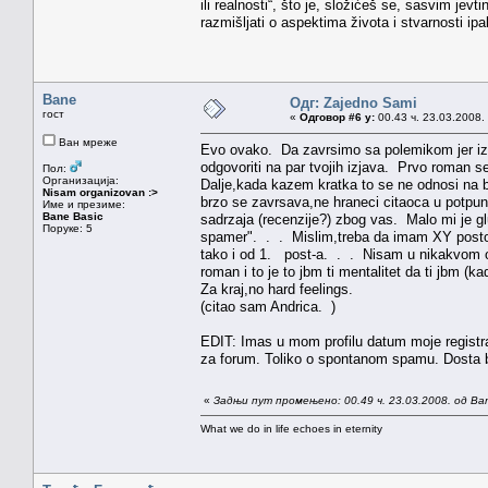
ili realnosti“, što je, složićeš se, sasvim jev
razmišljati o aspektima života i stvarnosti ipa
Bane
Одг: Zajedno Sami
гост
«
Одговор #6 у:
00.43 ч. 23.03.2008.
Ван мреже
Evo ovako. Da zavrsimo sa polemikom jer izg
odgovoriti na par tvojih izjava. Prvo roman s
Пол:
Организација:
Dalje,kada kazem kratka to se ne odnosi na b
Nisam organizovan :>
brzo se zavrsava,ne hraneci citaoca u potpuno
Име и презиме:
Bane Basic
sadrzaja (recenzije?) zbog vas. Malo mi je gl
Поруке: 5
spamer". . . Mislim,treba da imam XY postova
tako i od 1. post-a. . . Nisam u nikakvom 
roman i to je to jbm ti mentalitet da ti jbm (k
Za kraj,no hard feelings.
(citao sam Andrica. )
EDIT: Imas u mom profilu datum moje registr
za forum. Toliko o spontanom spamu. Dosta b
«
Задњи пут промењено: 00.49 ч. 23.03.2008. од Ba
What we do in life echoes in eternity