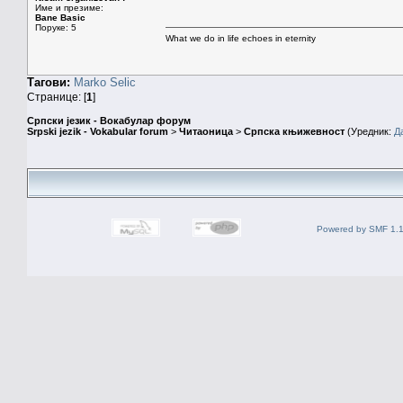
Име и презиме:
Bane Basic
Поруке: 5
What we do in life echoes in eternity
Тагови:
Marko
Selic
Странице: [
1
]
Српски језик - Вокабулар форум
Srpski jezik - Vokabular forum
>
Читаоница
>
Српска књижевност
(Уредник:
Д
Powered by SMF 1.