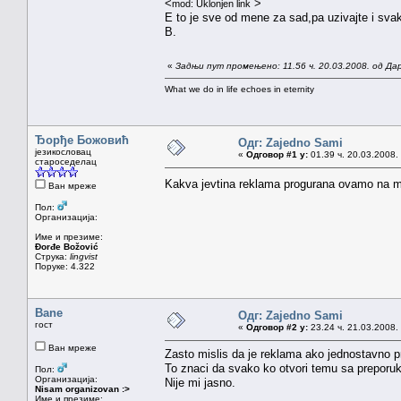
<
>
mod: Uklonjen link
E to je sve od mene za sad,pa uzivajte i sva
B.
«
Задњи пут промењено: 11.56 ч. 20.03.2008. од Да
What we do in life echoes in eternity
Ђорђе Божовић
Одг: Zajedno Sami
језикословац
«
Одговор #1 у:
01.39 ч. 20.03.2008.
староседелац
Kakva jevtina reklama progurana ovamo na m
Ван мреже
Пол:
Организација:
Име и презиме:
Đorđe Božović
Струка:
lingvist
Поруке: 4.322
Bane
Одг: Zajedno Sami
гост
«
Одговор #2 у:
23.24 ч. 21.03.2008.
Ван мреже
Zasto mislis da je reklama ako jednostavno 
To znaci da svako ko otvori temu sa preporuk
Пол:
Организација:
Nije mi jasno.
Nisam organizovan :>
Име и презиме: