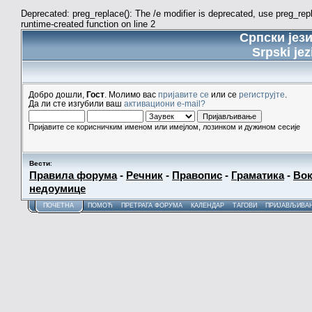
Deprecated: preg_replace(): The /e modifier is deprecated, use preg_re
runtime-created function on line 2
Српски јез
Srpski jez
Добро дошли,
Гост
. Молимо вас
пријавите се
или се
региструјте
.
Да ли сте изгубили ваш
активациони e-mail?
Пријавите се корисничким именом или имејлом, лозинком и дужином сесије
Вести
:
Правила форума
-
Речник
-
Правопис
-
Граматика
-
Вок
недоумице
ПОЧЕТНА
ПОМОЋ
ПРЕТРАГА ФОРУМА
КАЛЕНДАР
ТАГОВИ
ПРИЈАВЉИВА