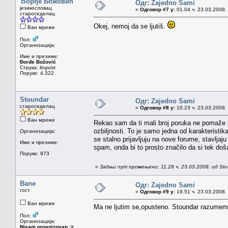
Ђорђе Божовић
Одг: Zajedno Sami
језикословац
«
Одговор #7 у:
01.04 ч. 23.03.2008.
староседелац
Okej, nemoj da se ljutiš.
Ван мреже
Пол:
Организација:
Име и презиме:
Đorđe Božović
Струка:
lingvist
Поруке: 4.322
Stoundar
Одг: Zajedno Sami
староседелац
«
Одговор #8 у:
10.23 ч. 23.03.2008.
Ван мреже
Rekao sam da ti mali broj poruka ne pomaže u
ozbiljnosti. To je samo jedna od karakteristi
Организација:
se stalno prijavljuju na nove forume, stavljaj
Име и презиме:
spam, onda bi to prosto značilo da si tek doš
Поруке: 973
«
Задњи пут промењено: 11.28 ч. 23.03.2008. од Sto
Bane
Одг: Zajedno Sami
гост
«
Одговор #9 у:
19.51 ч. 23.03.2008.
Ван мреже
Ma ne ljutim se,opusteno. Stoundar razumem
Пол:
Организација:
Nisam organizovan :>