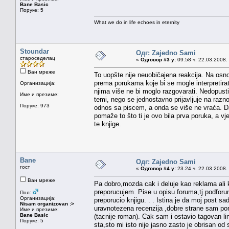
Bane Basic
Поруке: 5
What we do in life echoes in eternity
Stoundar
Одг: Zajedno Sami
староседелац
«
Одговор #3 у:
09.58 ч. 22.03.2008.
Ван мреже
To uopšte nije neuobičajena reakcija. Na osn
prema porukama koje bi se mogle interpretirati
Организација:
njima više ne bi moglo razgovarati. Nedopusti
Име и презиме:
temi, nego se jednostavno prijavljuje na raz
Поруке: 973
odnos sa piscem, a onda se više ne vraća. Dak
pomaže to što ti je ovo bila prva poruka, a v
te knjige.
Bane
Одг: Zajedno Sami
гост
«
Одговор #4 у:
23.24 ч. 22.03.2008.
Ван мреже
Pa dobro,mozda cak i deluje kao reklama ali 
preporucujem. Pise u opisu foruma,tj podforum
Пол:
Организација:
preporucio knjigu. . . Istina je da moj post s
Nisam organizovan :>
uravnotezena recenzija ,dobre strane sam pom
Име и презиме:
Bane Basic
(tacnije roman). Cak sam i ostavio tagovan li
Поруке: 5
sta,sto mi isto nije jasno zasto je obrisan o