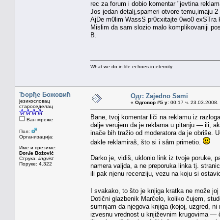
rec za forum i dobio komentar "jevtina reklama
Jos jedan detalj,spameri otvore temu,imaju 2 
AjDe m0lim WassS pr0cxitajte 0wo0 exSTra
Mislim da sam slozio malo komplikovaniji pos
B.
What we do in life echoes in eternity
Ђорђе Божовић
Одг: Zajedno Sami
језикословац
«
Одговор #5 у:
00.17 ч. 23.03.2008.
староседелац
Bane, tvoj komentar liči na reklamu iz razlog
Ван мреже
dalje verujem da je reklama u pitanju — ili, 
Пол:
inače bih tražio od moderatora da je obriše. 
Организација:
dakle reklamiraš, što si i sâm primetio.
Име и презиме:
Đorđe Božović
Darko je, vidiš, uklonio link iz tvoje poruke, p
Струка:
lingvist
Поруке: 4.322
namera valjda, a ne preporuka linka tj. stranic
ili pak njenu recenziju, vezu na koju si ostav
I svakako, to što je knjiga kratka ne može joj
Dotični glazbenik Marčelo, koliko čujem, stude
sumnjam da njegova knjiga (kojoj, uzgred, ni 
izvesnu vrednost u književnim krugovima — ča