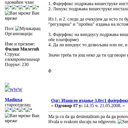
одомаћен члан
1. Фајерфокс подржава вишеструке инст
2. Линукс подржава вишеструке инстала
Ван
мреже
Из 1. и 2. следи да очекујем да исто то
"регуларна" и "пробна" издања на истом
Пол:
Организација:
3. Фајерфокс на виндоусу подржава више
обе платформе)
Име и презиме:
4. Да ли виндоус то дозвољава или не, и н
Филип Милетић
Струка:
Значи треба ти још неко да ти одговори н
електротехничар
Поруке: 230
ф
Madiuxa
Одг: Изашло издање 3.0rc1 фајерфок
староседелац
«
Одговор #7 у:
14.35 ч. 21.05.2008. »
Ван
Ma ja cu da ga desinstaliram pa da ga pono
мреже
Hvala u svakom slucaju na odgovoru.