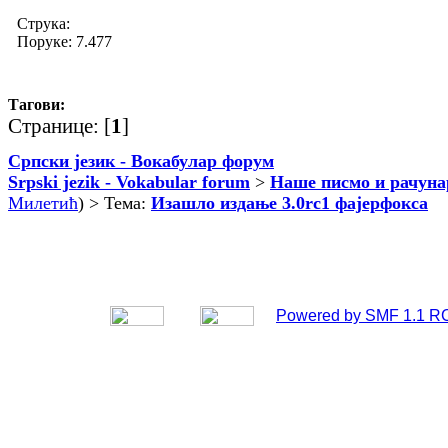
Струка:
Поруке: 7.477
Тагови:
Странице: [
1
]
Српски језик - Вокабулар форум
Srpski jezik - Vokabular forum
>
Наше писмо и рачуна
Милетић
) > Тема:
Изашло издање 3.0rc1 фајерфокса
Powered by SMF 1.1 R