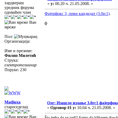
хардвераш
«
у:
00.20 ч. 21.05.2008. »
уредник форума
одомаћен члан
Фајерфокс 3, први кандидат (3.0rc1)
.
Ван
ф
мреже
Пол:
Организација:
Име и презиме:
Филип Милетић
Струка:
електротехничар
Поруке: 230
Madiuxa
Одг: Изашло издање 3.0rc1 фајерфок
староседелац
«
Одговор #1 у:
10.04 ч. 21.05.2008. »
Ван
Šta treba da se radi? Samo da kliknem dowlo