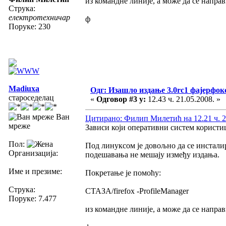
из командне линије, а може да се направ
Струка:
електротехничар
ф
Поруке: 230
Madiuxa
Одг: Изашло издање 3.0rc1 фајерфок
староседелац
«
Одговор #3 у:
12.43 ч. 21.05.2008. »
Ван
Цитирано: Филип Милетић на 12.21 ч. 2
мреже
Зависи који оперативни систем корист
Пол:
Под линуксом је довољно да се инсталир
Организација:
подешавања не мешају између издања.
Име и презиме:
Покретање је помоћу:
Струка:
СТАЗА/firefox -ProfileManager
Поруке: 7.477
из командне линије, а може да се направ