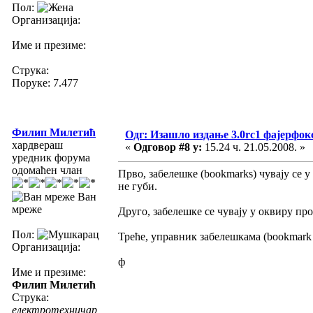
Пол:
Организација:
Име и презиме:
Струка:
Поруке: 7.477
Филип Милетић
Одг: Изашло издање 3.0rc1 фајерфок
хардвераш
«
Одговор #8 у:
15.24 ч. 21.05.2008. »
уредник форума
одомаћен члан
Прво, забелешке (bookmarks) чувају се у
не губи.
Ван
мреже
Друго, забелешке се чувају у оквиру пр
Пол:
Треће, управник забелешкама (bookmark 
Организација:
ф
Име и презиме:
Филип Милетић
Струка:
електротехничар