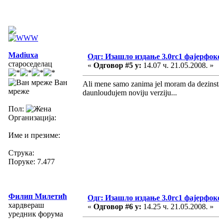
Madiuxa
Одг: Изашло издање 3.0rc1 фајерфок
староседелац
«
Одговор #5 у:
14.07 ч. 21.05.2008. »
Ван
Ali mene samo zanima jel moram da dezinsta
мреже
daunloudujem noviju verziju...
Пол:
Организација:
Име и презиме:
Струка:
Поруке: 7.477
Филип Милетић
Одг: Изашло издање 3.0rc1 фајерфок
хардвераш
«
Одговор #6 у:
14.25 ч. 21.05.2008. »
уредник форума