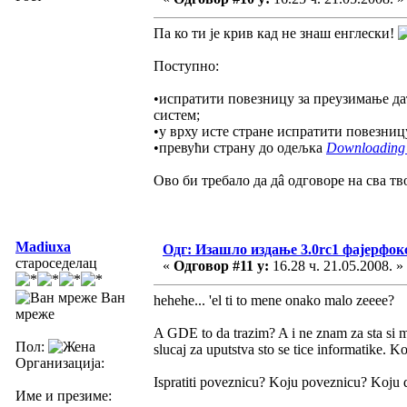
Па ко ти је крив кад не знаш енглески!
Поступно:
•испратити повезницу за преузимање да
систем;
•у врху исте стране испратити повезни
•превући страну до одељка
Downloading a
Ово би требало да дâ одговоре на сва тв
Madiuxa
Одг: Изашло издање 3.0rc1 фајерфок
староседелац
«
Одговор #11 у:
16.28 ч. 21.05.2008. »
Ван
hehehe... 'el ti to mene onako malo zeeee?
мреже
A GDE to da trazim? A i ne znam za sta si 
Пол:
slucaj za uputstva sto se tice informatike. K
Организација:
Ispratiti poveznicu? Koju poveznicu? Koju 
Име и презиме: