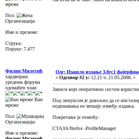
мреже
Пол:
Организација:
Име и презиме:
Струка:
Поруке: 7.477
Филип Милетић
Одг: Изашло издање 3.0rc1 фајерфок
хардвераш
«
Одговор #2 у:
12.21 ч. 21.05.2008. »
уредник форума
одомаћен члан
Зависи који оперативни систем корист
Ван
Под линуксом је довољно да се инсталир
мреже
подешавања не мешају између издања.
Пол:
Покретање је помоћу:
Организација:
СТАЗА/firefox -ProfileManager
Име и презиме:
Филип Милетић