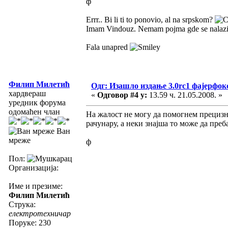
ф
Errr.. Bi li ti to ponovio, al na srpskom?
Imam Vindouz. Nemam pojma gde se nalazi to
Fala unapred
Филип Милетић
Одг: Изашло издање 3.0rc1 фајерфок
хардвераш
«
Одговор #4 у:
13.59 ч. 21.05.2008. »
уредник форума
одомаћен члан
На жалост не могу да помогнем прецизн
рачунару, а неки знајша то може да преб
Ван
мреже
ф
Пол:
Организација:
Име и презиме:
Филип Милетић
Струка:
електротехничар
Поруке: 230