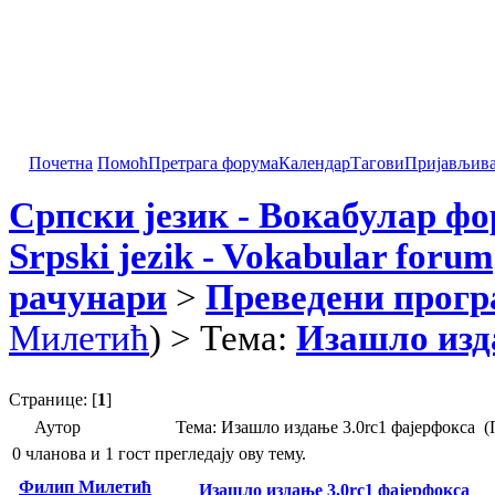
Почетна
Помоћ
Претрага форума
Календар
Тагови
Пријављив
Српски језик - Вокабулар ф
Srpski jezik - Vokabular forum
рачунари
>
Преведени прог
Милетић
) > Тема:
Изашло изд
Странице: [
1
]
Аутор
Тема: Изашло издање 3.0rc1 фајерфокса (
0 чланова и 1 гост прегледају ову тему.
Филип Милетић
Изашло издање 3.0rc1 фајерфокса