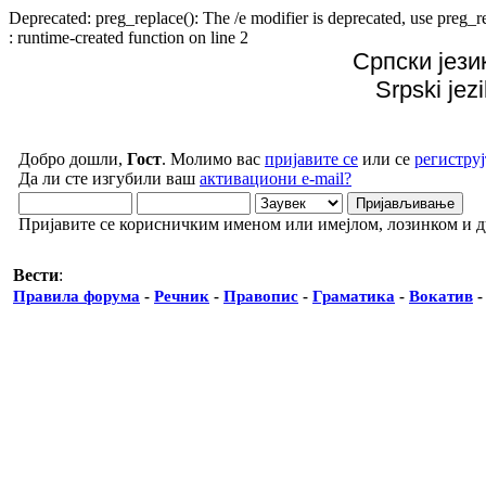
Deprecated: preg_replace(): The /e modifier is deprecated, use preg
: runtime-created function on line 2
Српски јези
Srpski jez
Добро дошли,
Гост
. Молимо вас
пријавите се
или се
региструј
Да ли сте изгубили ваш
активациони e-mail?
Пријавите се корисничким именом или имејлом, лозинком и 
Вести
:
Правила форума
-
Речник
-
Правопис
-
Граматика
-
Вокатив