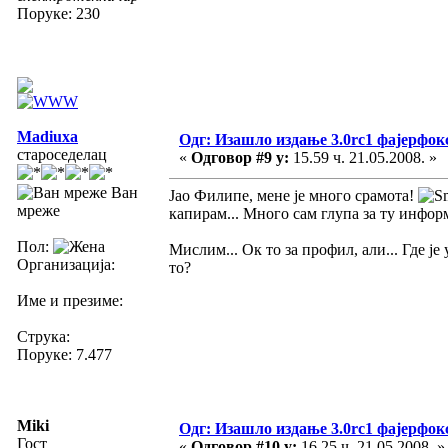
Поруке: 230
Madiuxa
Одг: Изашло издање 3.0rc1 фајерфок
староседелац
«
Одговор #9 у:
15.59 ч. 21.05.2008. »
Ван
Јао Филипе, мене је много срамота!
мреже
капирам... Много сам глупа за ту информ
Пол:
Мислим... Ок то за профил, али... Где је
Организација:
то?
Име и презиме:
Струка:
Поруке: 7.477
Miki
Одг: Изашло издање 3.0rc1 фајерфок
Гост
«
Одговор #10 у:
16.25 ч. 21.05.2008. »