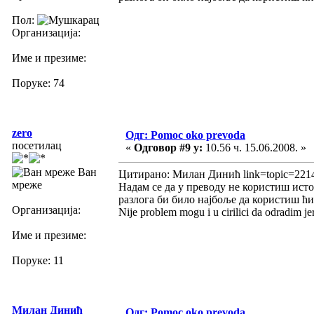
Пол:
Организација:
Име и презиме:
Поруке: 74
zero
Одг: Pomoc oko prevoda
посетилац
«
Одговор #9 у:
10.56 ч. 15.06.2008. »
Ван
Цитирано: Милан Динић link=topic=221
мреже
Надам се да у преводу не користиш ист
разлога би било најбоље да користиш ћи
Организација:
Nije problem mogu i u cirilici da odradim j
Име и презиме:
Поруке: 11
Милан Динић
Одг: Pomoc oko prevoda