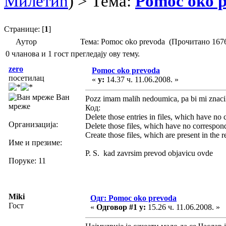
Милетић
) > Тема:
Pomoc oko 
Странице: [
1
]
Аутор
Тема: Pomoc oko prevoda (Прочитано 167
0 чланова и 1 гост прегледају ову тему.
zero
Pomoc oko prevoda
посетилац
«
у:
14.37 ч. 11.06.2008. »
Ван
Pozz imam malih nedoumica, pa bi mi znaci
мреже
Код:
Delete those entries in files, which have no 
Организација:
Delete those files, which have no correspond
Create those files, which are present in the r
Име и презиме:
P. S. kad zavrsim prevod objavicu ovde
Поруке: 11
Miki
Одг: Pomoc oko prevoda
Гост
«
Одговор #1 у:
15.26 ч. 11.06.2008. »