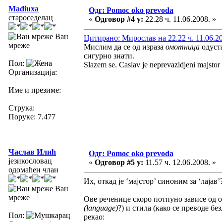
Madiuxa
Одг: Pomoc oko prevoda
староседелац
«
Одговор #4 у:
22.28 ч. 11.06.2008. »
Ван
Цитирано: Мирослав на 22.22 ч. 11.06.2
мреже
Мислим да се од израза
омотница
одуста
сигурно знати.
Пол:
Slazem se. Caslav je neprevazidjeni majstor u
Организација:
Име и презиме:
Струка:
Поруке: 7.477
Часлав Илић
Одг: Pomoc oko prevoda
језикословац
«
Одговор #5 у:
11.57 ч. 12.06.2008. »
одомаћен члан
Их, откад је ‘мајстор’ синоним за ‘лајав’?
Ван
мреже
Ове реченице скоро потпуно зависе од о
(language)
?) и стила (како се преводе бе
Пол:
рекао: