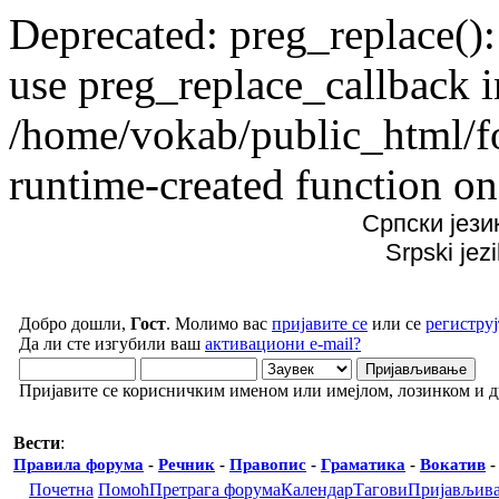
Deprecated: preg_replace():
use preg_replace_callback i
/home/vokab/public_html/f
runtime-created function on
Српски јези
Srpski jez
Добро дошли,
Гост
. Молимо вас
пријавите се
или се
региструј
Да ли сте изгубили ваш
активациони e-mail?
Пријавите се корисничким именом или имејлом, лозинком и 
Вести
:
Правила форума
-
Речник
-
Правопис
-
Граматика
-
Вокатив
Почетна
Помоћ
Претрага форума
Календар
Тагови
Пријављив