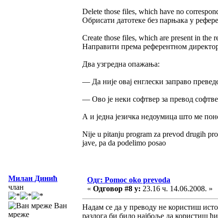
Delete those files, which have no correspond
Обрисати датотеке без парњака у рефер
Create those files, which are present in the r
Направити према референтном директори
Два узгредна опажања:
— Да није овај енглески заправо преведе
— Ово је неки софтвер за превод софтвер
А и једна језичка недоумица што ме пон
Nije u pitanju program za prevod drugih p
jave, pa da podelimo posao
Милан Динић
Одг: Pomoc oko prevoda
члан
«
Одговор #8 у:
23.16 ч. 14.06.2008. »
Ван
Надам се да у преводу не користиш ист
мреже
разлога би било најбоље да користиш ћи