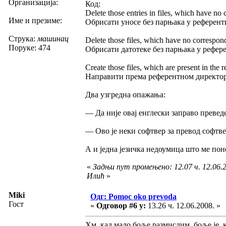
Организација:
Код:
Delete those entries in files, which have no 
Име и презиме:
Обрисати уносе без парњака у референт
Струка:
машинац
Delete those files, which have no correspond
Поруке: 474
Обрисати датотеке без парњака у рефер
Create those files, which are present in the r
Направити према референтном директори
Два узгредна опажања:
— Да није овај енглески заправо преведе
— Ово је неки софтвер за превод софтвер
А и једна језичка недоумица што ме пон
«
Задњи пут промењено: 12.07 ч. 12.06.
Илић
»
Miki
Одг: Pomoc oko prevoda
Гост
«
Одговор #6 у:
13.26 ч. 12.06.2008. »
Хм, кад мало боље размислим, боље је, 