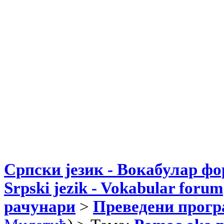
Српски језик - Вокабулар ф
Srpski jezik - Vokabular forum
рачунари
>
Преведени прог