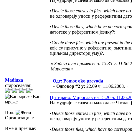
Најмудрије је сачеати мало да се Часлав ј
•
Delete those entries in files, which have no
не одговарају уноси у референтним дато
•
Delete those files, which have no correspon
датотеке у референтном језику?;
•
Create those files, which are present in the 
које су присутне у референтној омотни
(циљном директоријуму)?.
«
Задњи пут промењено: 15.35 ч. 11.06.2
Мирослав
»
Madiuxa
Одг: Pomoc oko prevoda
староседелац
«
Одговор #2 у:
22.09 ч. 11.06.2008. »
Ван
Цитирано: Мирослав на 15.26 ч. 11.06.2
мреже
Најмудрије је сачеати мало да се Часлав ј
Пол:
•
Delete those entries in files, which have no
Организација:
не одговарају уноси у референтним дато
Име и презиме:
•
Delete those files, which have no correspon