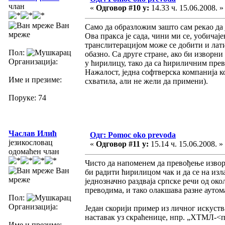
члан
«
Одговор #10 у:
14.33 ч. 15.06.2008. »
Ван
Само да образложим зашто сам рекао да ј
мреже
Ова пракса је сада, чини ми се, уобичај
транслитерацијом може се добити и лати
Пол:
обазно. Са друге стране, ако би изворн
Организација:
у ћирилицу, тако да са ћириличним прев
Нажалост, једна софтверска компанија к
Име и презиме:
схватила, али не жели да примени).
Поруке: 74
Часлав Илић
Одг: Pomoc oko prevoda
језикословац
«
Одговор #11 у:
15.14 ч. 15.06.2008. »
одомаћен члан
Чисто да напоменем да превођење изво
Ван
би радити ћирилицом чак и да се на из
мреже
једнозначно раздваја српске речи од ок
преводима, и тако олакшава разне аутом
Пол:
Организација:
Један скорији пример из личног искуст
наставак уз скраћенице, нпр. „ХТМЛ-<п
Име и презиме: