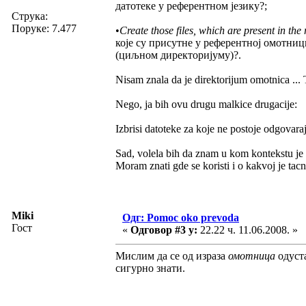
датотеке у референтном језику?;
Струка:
Поруке: 7.477
•
Create those files, which are present in the 
које су присутне у референтној омотни
(циљном директоријуму)?.
Nisam znala da je direktorijum omotnica ... To
Nego, ja bih ovu drugu malkice drugacije:
Izbrisi datoteke za koje ne postoje odgovara
Sad, volela bih da znam u kom kontekstu je o
Moram znati gde se koristi i o kakvoj je tac
Miki
Одг: Pomoc oko prevoda
Гост
«
Одговор #3 у:
22.22 ч. 11.06.2008. »
Мислим да се од израза
омотница
одуста
сигурно знати.