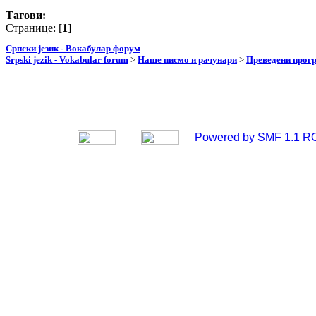
Тагови:
Странице: [
1
]
Српски језик - Вокабулар форум
Srpski jezik - Vokabular forum
>
Наше писмо и рачунари
>
Преведени прог
Powered by SMF 1.1 R