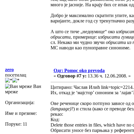
много је јасније. На крају бих се ипак о
Добро је максимално скратити упите, ка
варијанте, докле год су тренутначно ра
А што се тиче „недоумице“ око
избриса
обрисати
, примерице:
избрисати гумицо
сл. Некако ми чудно звучи
обрисати из 
МС наводи као пуноправне синониме.
zero
Одг: Pomoc oko prevoda
посетилац
«
Одговор #7 у:
13.36 ч. 12.06.2008. »
Ван
Цитирано: Часлав Илић link=topic=2214
мреже
Их, откад је ‘мајстор’ синоним за ‘лајав’?
Организација:
Ове реченице скоро потпуно зависе од о
(language)
?) и стила (како се преводе бе
Име и презиме:
рекао:
Код:
Поруке: 11
Delete those entries in files, which have no 
Обрисати уносе без парњака у референт