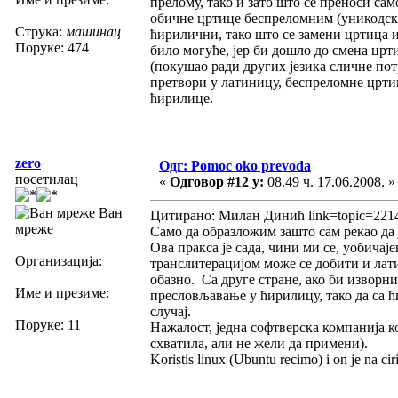
прелому, тако и зато што се преноси сам
обичне цртице беспреломним (уникодск
Струка:
машинац
ћирилични, тако што се замени цртица и
Поруке: 474
било могуће, јер би дошло до смена црти
(покушао ради других језика сличне пот
претвори у латиницу, беспреломне цртиц
ћирилице.
zero
Одг: Pomoc oko prevoda
посетилац
«
Одговор #12 у:
08.49 ч. 17.06.2008. »
Ван
Цитирано: Милан Динић link=topic=221
мреже
Само да образложим зашто сам рекао да ј
Ова пракса је сада, чини ми се, уобичај
Организација:
транслитерацијом може се добити и лати
обазно. Са друге стране, ако би изворн
Име и презиме:
пресловљавање у ћирилицу, тако да са 
случај.
Поруке: 11
Нажалост, једна софтверска компанија к
схватила, али не жели да примени).
Koristis linux (Ubuntu recimo) i on je na cir