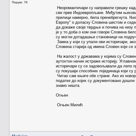
Поруке: 76
Неоромантичари су направили грешку када
све прве Индоевропљане. Међутим њихова з
прилици намерно, била пренебрегнута. Њихо
Европу" о доласку Словена шестом и седм
да докаже своје тврдње и почива на низу п
је у то доба о ком они говоре Словена бил
су могли дотадашњи становници на подруч
Замка у који су упали ови историчари, ако
Словена старија од имена Словен које се з
На жалост у државама у којима су Словен
аутохтон начин истраже историју. Углавн
историчари су се задовољавали да лепо п
су покушаји способних појединаца који су 
Читао сам књиге обе стране. Ако из ново
податке до којих су документовано дошли 
знамо ништа.
Огњен
Огњен Милић