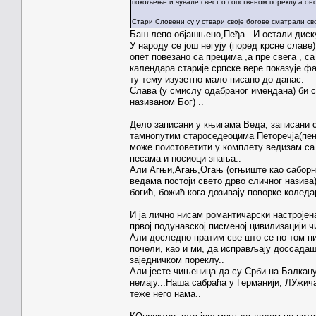
покољење и чувале свест о сопственом пореклу а оно 
Стари Словени су у ствари своје богове сматрали св
Баш лепо објашњено,Пеђа.. И остали диск
У народу се још негују (поред крсне славе
опет повезано са прецима ,а пре свега , с
календара старије српске вере показује ф
ту тему изузетно мало писано до данас.
Слава (у смислу одабраног имендана) би се
називаном Бог) ..
Дело записани у књигама Веда, записани с
тамнопутим староседеоцима Петоречја(пендж
може поистоветити у комплету ведизам са
песама и носиоци знања..
Али Агњи,Агањ,Огањ (огњиште као саборно 
ведама постоји свето дрво сличног назива
богић, божић кога дозивају поворке коледа
И ја лично нисам романтичарски настројена
првој подунавској писменој цивилизацији ч
Али доследно пратим све што се по том пи
почели, као и ми, да исправљају доссадаш
заједничком пореклу..
Али јесте чињеница да су Срби на Балкану 
немају...Наша сабраћа у Германији, ЛУжич
теже него нама..