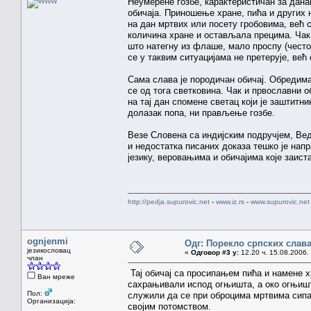
Неумерене гозбе, карактеристичан за дан
обичаја. Приношење хране, пића и других н
на дан мртвих или посету гробовима, већ 
количина хране и остављала прецима. Чак 
што натегну из флаше, мало проспу (често 
се у таквим ситуацијама не претерује, већ
Сама слава је породичан обичај. Обредима
се од тога светковина. Чак и првославни 
на тај дан спомене светац који је заштит
долазак попа, ни прављење гозбе.
Везе Словена са индијским подручјем, Вед
и недостатка писаних доказа тешко је напр
језику, веровањима и обичајима које заиста
http://pedja.supurovic.net
-
www.iz.rs
-
www.supurovic.net
ognjenmi
Одг: Порекло српских слав
језикословац
«
Одговор #3 у:
12.20 ч. 15.08.2006.
члан
Тај обичај са просипањем пића и намене х
Ван мреже
сахрањивали испод огњишта, а око огњишт
Пол:
служили да се при оброцима мртвима сипа 
Организација:
својим потомством.