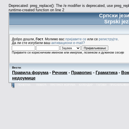
Deprecated: preg_replace(): The /e modifier is deprecated, use preg_re
runtime-created function on line 2
Српски јез
Srpski jez
Добро дошли,
Гост
. Молимо вас
пријавите се
или се
региструјте
.
Да ли сте изгубили ваш
активациони e-mail?
Пријавите се корисничким именом или имејлом, лозинком и дужином сесије
Вести
:
Правила форума
-
Речник
-
Правопис
-
Граматика
-
Вок
недоумице
ПОЧЕТНА
ПОМОЋ
ПРЕТРАГА ФОРУМА
КАЛЕНДАР
ТАГОВИ
ПРИЈАВЉИВА