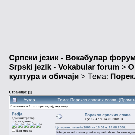
Српски језик - Вокабулар фору
Srpski jezik - Vokabular forum
>
О
култура и обичаји
> Тема:
Порек
Странице: [
1
]
Аутор
Тема: Порекло српских слава (Прочит
0 чланова и 1 гост прегледају ову тему.
Pedja
Порекло српских слава
администратор
«
у:
12.47 ч. 14.08.2006. »
староседелац
Цитирано: natasha2000 на 10.06 ч. 14.08.2006.
Ван мреже
Pitanje se odnosi na poreklo srpskih slava. Ja sam sigur