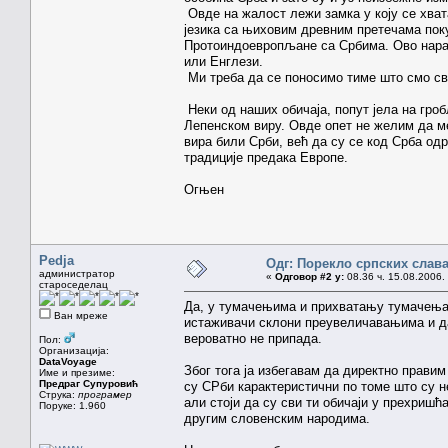
Овде на жалост лежи замка у коју се хвата
језика са њиховим древним претечама пок
Протоиндоевропљане са Србима. Ово нара
или Енглези.
Ми треба да се поносимо тиме што смо сво
Неки од наших обичаја, попут јела на гроб
Лепенском виру. Овде опет не желим да м
вира били Срби, већ да су се код Срба одр
традиције предака Европе.
Огњен
Pedja
Одг: Порекло српских слав
администратор
«
Одговор #2 у:
08.36 ч. 15.08.2006.
староседелац
Да, у тумачењима и прихватању тумачења 
Ван мреже
истаживачи склони преувеличавањима и дав
вероватно не припада.
Пол:
Организација:
DataVoyage
Због тога ја избегавам да директно правим
Име и презиме:
Предраг Супуровић
су СРби карактеристични по томе што су н
Струка:
програмер
али стоји да су сви ти обичаји у прехриш
Поруке: 1.960
другим словенским народима.