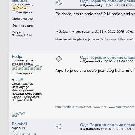
Maduixa
Одг: Порекло српских слав
староседелац
«
Одговор #4 у:
23.58 ч. 26.08.2006.
Ван мреже
Pa dobro, šta to onda znači? Ni moja verzija
Организација:
Име и презиме:
«
Задњи пут промењено: 21.32 ч. 09.12.2006. од na
Струка:
Поруке: 1.014
Ni najtemeljnije planiranje ne može da zameni čistu sreć
Pedja
Одг: Порекло српских слав
администратор
«
Одговор #5 у:
08.00 ч. 27.08.2006.
староседелац
Nije. To je do vrlo dobro poznatog kulta mrt
Ван мреже
Пол:
Организација:
DataVoyage
Име и презиме:
Предраг Супуровић
Струка:
програмер
Поруке: 1.960
http://pedja.supurovic.net
-
www.iz.rs
-
www.supurovic.net
Bavnbål
Одг: Порекло српских слав
сарадник
«
Одговор #6 у:
19.53 ч. 30.11.2007.
гост