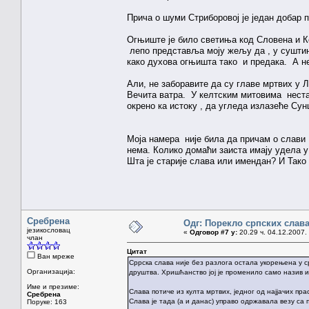
Прича о шуми Стриборовој је један добар п
Огњиште је било светиња код Словена и Кел
лепо представља моју жељу да , у сушти
како духова огњишта тако и предака. А не
Али, не заборавите да су главе мртвих у Л
Вечита ватра. У келтским митовима нестанк
окрено ка истоку , да угледа излазеће Сун
Моја намера није била да причам о слави 
нема. Колико домаћи заиста имају удела у 
Шта је старије слава или имендан? И Тако 
Сребрена
Одг: Порекло српских слав
језикословац
«
Одговор #7 у:
20.29 ч. 04.12.2007.
члан
Цитат
Ван мреже
Срpска слава није без разлога остала укорењена у с
Организација:
друштва. Хришћанство јој је променило само назив и
Име и презиме:
Слава потиче из култа мртвих, једног од најјачих п
Сребрена
Слава је тада (а и данас) управо одржавала везу с
Поруке: 163