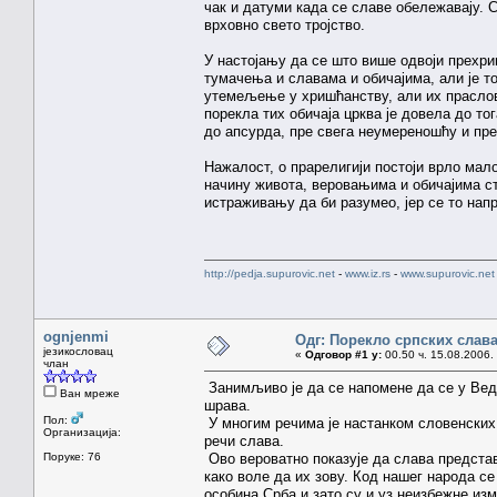
чак и датуми када се славе обележавају. 
врховно свето тројство.
У настојању да се што више одвоји прехри
тумачења и славама и обичајима, али је т
утемељење у хришћанству, али их праслов
порекла тих обичаја црква је довела до то
до апсурда, пре свега неумереношћу и пр
Нажалост, о прарелигији постоји врло мало
начину живота, веровањима и обичајима ст
истраживању да би разумео, јер се то нап
http://pedja.supurovic.net
-
www.iz.rs
-
www.supurovic.net
ognjenmi
Одг: Порекло српских слав
језикословац
«
Одговор #1 у:
00.50 ч. 15.08.2006.
члан
Занимљиво је да се напомене да се у Вед
Ван мреже
шрава.
Пол:
У многим речима је настанком словенских 
Организација:
речи слава.
Поруке: 76
Ово вероватно показује да слава представ
како воле да их зову. Код нашег народа се
особина Срба и зато су и уз неизбежне изм