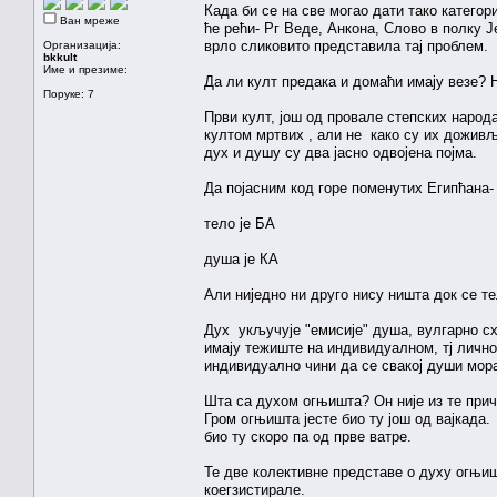
Када би се на све могао дати тако катего
Ван мреже
ће рећи- Рг Веде, Анкона, Слово в полку Ј
врло сликовито представила тај проблем.
Организација:
bkkult
Име и презиме:
Да ли култ предака и домаћи имају везе? 
Поруке: 7
Први култ, још од провале степских народа
култом мртвих , али не како су их дожив
дух и душу су два јасно одвојена појма.
Да појасним код горе поменутих Египћана-
тело је БА
душа је КА
Али ниједно ни друго нису ништа док се т
Дух укључује "емисије" душа, вулгарно схв
имају тежиште на индивидуалном, тј лично
индивидуално чини да се свакој души мора
Шта са духом огњишта? Он није из те при
Гром огњишта јесте био ту још од вајкада. 
био ту скоро па од прве ватре.
Те две колективне представе о духу огњи
коегзистирале.