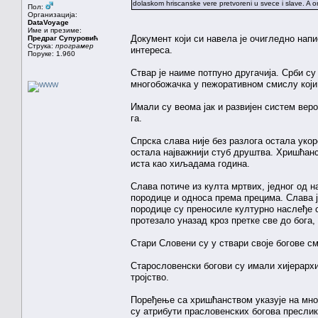
dolaskom hriscanske vere pretvoreni u svece i slave. A
Пол:
Организација:
DataVoyage
Име и презиме:
Документ који си навела је очигледно нап
Предраг Супуровић
Струка:
програмер
интереса.
Поруке: 1.960
Ствар је наиме потпуно другачија. Срби су
многобожачка у пежоративном смислу који 
Имали су веома јак и развијен систем веро
га.
Спрска слава није без разлога остала уко
остала најважнији стуб друштва. Хришћанс
иста као хиљадама година.
Слава потиче из култа мртвих, једног од 
породице и односа према прецима. Слава 
породице су преносиле културно наслеђе 
протезало уназад кроз претке све до бога, 
Стари Словени су у ствари своје богове с
Старословенски богови су имали хијерархију
тројство.
Поређење са хришћанством указује на мно
су атрибути прасловенских богова преслик