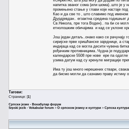
КОнректно, шта још могу да додам по пит
напитка званог сома (или шома)..што је у 
промењено стање у глави које настаје под
Као и да све то , што славимо под имено
Дјурдјевдан.. егзактна средина годишњег 
Св.Никола, пре тога Воден).. па би се мо
етнолошким обичајима и кад се уклоне хри
Још један детаљ..онако како се рачунају го
сиријске прве хришћанске заједнице, а ста
индијаца кад се могла десити чувена битка
рођачким противницима..Чудна је подударн
календарске 5508 пре нове ере па одатле 
узима датум кад су кренуле миграције пре
Има ту још много нерешених ствари, свака
да бисмо могли да сазнамо праву истину 
Тагови:
Странице: [
1
]
Српски језик - Вокабулар форум
Srpski jezik - Vokabular forum
>
О српском језику и култури
>
Српска култура