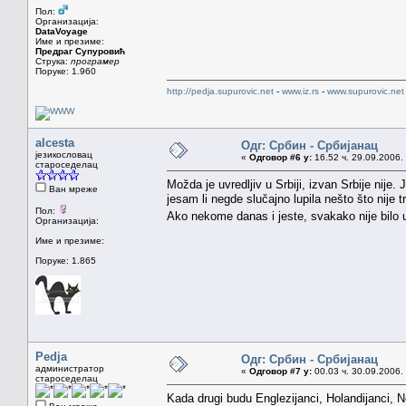
Пол:
Организација:
DataVoyage
Име и презиме:
Предраг Супуровић
Струка:
програмер
Поруке: 1.960
http://pedja.supurovic.net
-
www.iz.rs
-
www.supurovic.net
alcesta
Одг: Србин - Србијанац
језикословац
«
Одговор #6 у:
16.52 ч. 29.09.2006.
староседелац
Možda je uvredljiv u Srbiji, izvan Srbije nij
Ван мреже
jesam li negde slučajno lupila nešto što nije t
Пол:
Ako nekome danas i jeste, svakako nije bilo 
Организација:
Име и презиме:
Поруке: 1.865
Pedja
Одг: Србин - Србијанац
администратор
«
Одговор #7 у:
00.03 ч. 30.09.2006.
староседелац
Kada drugi budu Englezijanci, Holandijanci, Ne