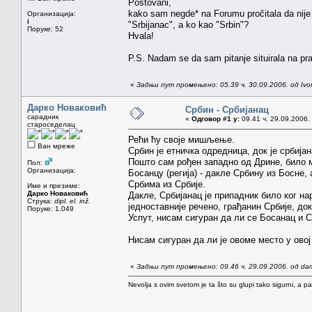
Poštovani,
kako sam negde* na Forumu pročitala da nije s
Организација:
i
"Srbijanac", a ko kao "Srbin"?
Поруке: 52
Hvala!
P.S. Nadam se da sam pitanje situirala na pr
«
Задњи пут промењено: 05.39 ч. 30.09.2006. од Ivo
Дарко Новаковић
Србин - Србијанац
сарадник
«
Одговор #1 у:
09.41 ч. 29.09.2006.
староседелац
Рећи ћу своје мишљење.
Ван мреже
Србин је етничка одредница, док је србија
Пошто сам рођен западно од Дрине, било 
Пол:
Организација:
Босанцу (регија) - дакле Србину из Босне,
Србима из Србије.
Име и презиме:
Дарко Новаковић
Дакле, Србијанац је припадник било ког на
Струка:
dipl. el. inž.
једноставније речено, грађанин Србије, док
Поруке: 1.049
Успут, нисам сигуран да ли се Босанац и 
Нисам сигуран да ли је овоме место у овој
«
Задњи пут промењено: 09.46 ч. 29.09.2006. од da
Nevolja s ovim svetom je ta što su glupi tako sigurni, a 