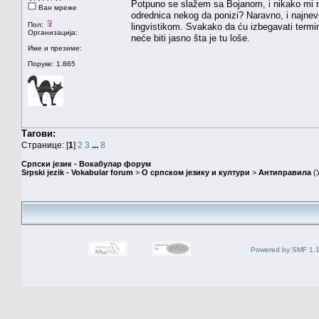
Potpuno se slažem sa Bojanom, i nikako mi n
Ван мреже
odrednica nekog da ponizi? Naravno, i najnevin
Пол:
lingvistikom. Svakako da ću izbegavati termin
Организација:
neće biti jasno šta je tu loše.
Име и презиме:
Поруке: 1.865
Тагови:
Странице: [
1
]
2
3
...
8
Српски језик - Вокабулар форум
Srpski jezik - Vokabular forum
>
О српском језику и култури
>
Антиправила
(
Powered by SMF 1.