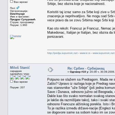
Ван мреже
Srbije, bez obzira koje je nacionalnosti.
Пол:
Организација:
Koristiti taj izraz samo za Srbe koji zive u Sr
DataVoyage
znacenja je neprihvatljivo. Ne mogu sad Srbi d
Име и презиме:
Предраг Супуровић
vece pravo da se zovu Srbima nego Srbi koji z
Струка:
програмер
Поруке: 1.960
Kao sto rekoh: Francuz je Francuz, Nemac je
Makedonac, Italijan je Italijan, bez obzira da
ponizavani.
http://pedja.supurovic.net
-
www.iz.rs
-
www.supurovic.net
Miloš Stanić
Re: Србин - Србијанац
сарадник
«
Одговор #10 у:
20.08 ч. 30.09.2006.
одомаћен члан
Potpuno se slažem sa Predragom. Mada ne sm
Ван мреже
Zašto? Upravo iz razloga koje je Predrag nave
nas stanovnike "uže Srbije" (još jedna komuni
Поруке: 207
Save i Dunava, odnosno južno od Beograda, on
Dakle kao što svako normalan svakog stano
je lakše da razmišljate tako), tako i svaki s
odnosno Francuze alžirskog porekla. Isto i B
To je razlika između države-nacije (Englezi k
se dogovore same sa sobom kako im se zove d