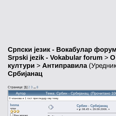
Српски језик - Вокабулар фору
Srpski jezik - Vokabular forum
>
О
култури
>
Антиправила
(Уредни
Србијанац
Странице: [
1
]
2
3
...
8
Аутор
Тема: Србин - Србијанац (Прочитано 10
0 чланова и 1 гост прегледају ову тему.
Ivona
Србин - Србијанац
члан
«
у:
08.45 ч. 29.09.2006. »
Ван мреже