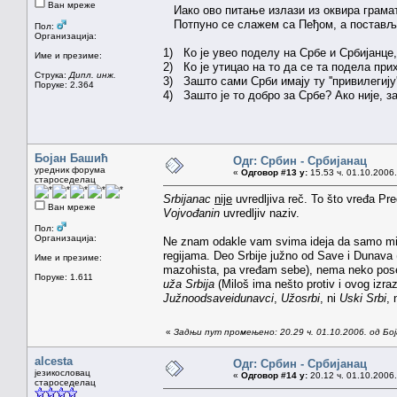
Ван мреже
Иако ово питање излази из оквира грамат
Потпуно се слажем са Пеђом, а поставља
Пол:
Организација:
1) Ко је увео поделу на Србе и Србијанце,
Име и презиме:
2) Ко је утицао на то да се та подела при
Струка:
Дипл. инж.
3) Зашто сами Срби имају ту ''привилегију'
Поруке: 2.364
4) Зашто је то добро за Србе? Ако није, з
Бојан Башић
Одг: Србин - Србијанац
уредник форума
«
Одговор #13 у:
15.53 ч. 01.10.2006.
староседелац
Srbijanac
nije
uvredljiva reč. To što vređa Pr
Ван мреже
Vojvođanin
uvredljiv naziv.
Пол:
Организација:
Ne znam odakle vam svima ideja da samo mi i
regijama. Deo Srbije južno od Save i Dunava 
Име и презиме:
mazohista, pa vređam sebe), nema neko poseb
Поруке: 1.611
uža Srbija
(Miloš ima nešto protiv i ovog izraz
Južnoodsaveidunavci
,
Užosrbi
, ni
Uski Srbi
,
«
Задњи пут промењено: 20.29 ч. 01.10.2006. од Бо
alcesta
Одг: Србин - Србијанац
језикословац
«
Одговор #14 у:
20.12 ч. 01.10.2006.
староседелац