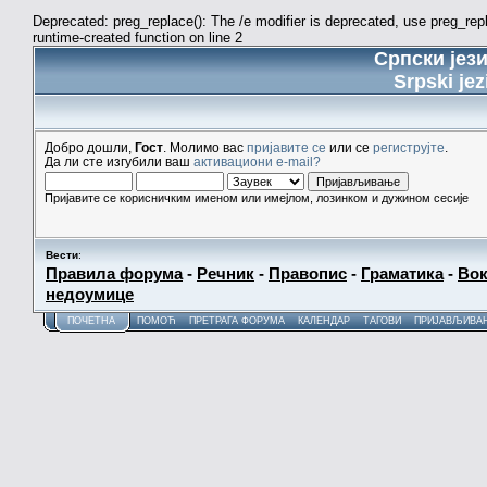
Deprecated: preg_replace(): The /e modifier is deprecated, use preg_re
runtime-created function on line 2
Српски јез
Srpski jez
Добро дошли,
Гост
. Молимо вас
пријавите се
или се
региструјте
.
Да ли сте изгубили ваш
активациони e-mail?
Пријавите се корисничким именом или имејлом, лозинком и дужином сесије
Вести
:
Правила форума
-
Речник
-
Правопис
-
Граматика
-
Вок
недоумице
ПОЧЕТНА
ПОМОЋ
ПРЕТРАГА ФОРУМА
КАЛЕНДАР
ТАГОВИ
ПРИЈАВЉИВА