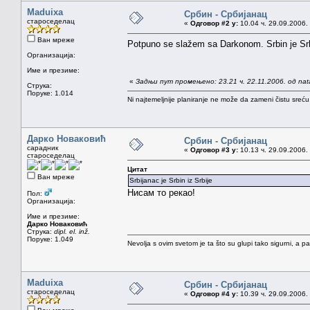
Maduixa
Србин - Србијанац
староседелац
«
Одговор #2 у:
10.04 ч. 29.09.2006.
Ван мреже
Potpuno se slažem sa Darkonom. Srbin je Srbin
Организација:
Име и презиме:
«
Задњи пут промењено: 23.21 ч. 22.11.2006. од na
Струка:
Поруке: 1.014
Ni najtemeljnije planiranje ne može da zameni čistu sreć
Дарко Новаковић
Србин - Србијанац
сарадник
«
Одговор #3 у:
10.13 ч. 29.09.2006.
староседелац
Цитат
Ван мреже
Srbijanac je Srbin iz Srbije
Нисам то рекао!
Пол:
Организација:
Име и презиме:
Дарко Новаковић
Струка:
dipl. el. inž.
Поруке: 1.049
Nevolja s ovim svetom je ta što su glupi tako sigurni, a 
Maduixa
Србин - Србијанац
староседелац
«
Одговор #4 у:
10.39 ч. 29.09.2006.