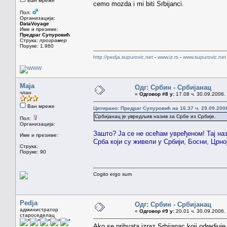
Ван мреже
cemo mozda i mi biti Srbijanci.
Пол:
Организација:
DataVoyage
Име и презиме:
Предраг Супуровић
Струка:
програмер
Поруке: 1.960
http://pedja.supurovic.net
-
www.iz.rs
-
www.supurovic.net
Maja
Одг: Србин - Србијанац
члан
«
Одговор #8 у:
17.08 ч. 30.09.2006.
Ван мреже
Цитирано: Предраг Супуровић на 16.37 ч. 29.09.200
Србијанац је увредљив назив за Србе из Србије.
Пол:
Организација:
Зашто? Ја се не осећам увређеном! Тај наз
Име и презиме:
Срба који су живели у Србији, Босни, Црној
Струка:
Поруке: 90
Cogito ergo sum
Pedja
Одг: Србин - Србијанац
администратор
«
Одговор #9 у:
20.01 ч. 30.09.2006.
староседелац
Ako se prihvata izraz Srbijanac koji odredjuj