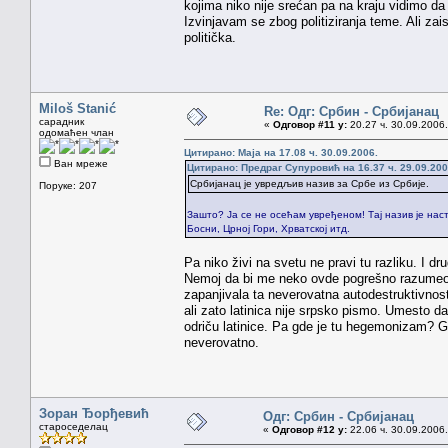
kojima niko nije srećan pa na kraju vidimo da 
Izvinjavam se zbog politiziranja teme. Ali zai
politička.
Miloš Stanić
Re: Одг: Србин - Србијанац
сарадник
«
Одговор #11 у:
20.27 ч. 30.09.2006.
одомаћен члан
Цитирано: Maja на 17.08 ч. 30.09.2006.
Ван мреже
Цитирано: Предраг Супуровић на 16.37 ч. 29.09.200
Србијанац је увредљив назив за Србе из Србије.
Поруке: 207
Зашто? Ја се не осећам увређеном! Тај назив је наст
Босни, Црној Гори, Хрватској итд.
Pa niko živi na svetu ne pravi tu razliku. I d
Nemoj da bi me neko ovde pogrešno razumeo. 
zapanjivala ta neverovatna autodestruktivnos
ali zato latinica nije srpsko pismo. Umesto da 
odriču latinice. Pa gde je tu hegemonizam? Gde
neverovatno.
Зоран Ђорђевић
Одг: Србин - Србијанац
староседелац
«
Одговор #12 у:
22.06 ч. 30.09.2006.