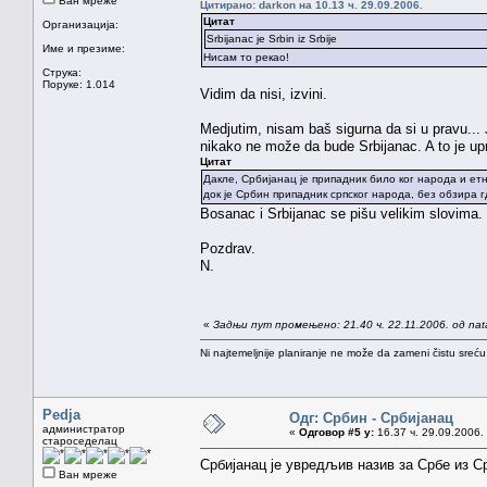
Ван мреже
Цитирано: darkon на 10.13 ч. 29.09.2006.
Цитат
Организација:
Srbijanac je Srbin iz Srbije
Име и презиме:
Нисам то рекао!
Струка:
Поруке: 1.014
Vidim da nisi, izvini.
Medjutim, nisam baš sigurna da si u pravu... Ja
nikako ne može da bude Srbijanac. A to je upr
Цитат
Дакле, Србијанац је припадник било ког народа и етн
док је Србин припадник српског народа, без обзира г
Bosanac i Srbijanac se pišu velikim slovima.
Pozdrav.
N.
«
Задњи пут промењено: 21.40 ч. 22.11.2006. од na
Ni najtemeljnije planiranje ne može da zameni čistu sreć
Pedja
Одг: Србин - Србијанац
администратор
«
Одговор #5 у:
16.37 ч. 29.09.2006.
староседелац
Србијанац је увредљив назив за Србе из Ср
Ван мреже