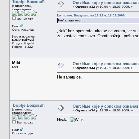
Ђорђе Божовић
Одг: Име које у српском означа
језикословац
«
Одговор #32 у:
19.04 ч. 18.03.2009. »
староседелац
Цитирано: Владимир на 17.12 ч. 18.03.2009.
Ван мреже
Нек' влада мир!
Пол:
Организација:
„Nek“ bez apostrofa, ako se ne varam, jer su u 
za izostavljeno slovo. Obrati pažnju, pošto s
Име и презиме:
Đorđe Božović
Струка:
lingvist
Поруке: 4.322
Miki
Одг: Име које у српском означа
Гост
«
Одговор #33 у:
19.31 ч. 18.03.2009. »
Не вараш се.
Ђорђе Божовић
Одг: Име које у српском означа
језикословац
«
Одговор #34 у:
19.38 ч. 18.03.2009. »
староседелац
Hvala.
Ван мреже
Пол:
Организација: