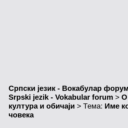
Српски језик - Вокабулар фору
Srpski jezik - Vokabular forum
>
О
култура и обичаји
> Тема:
Име к
човека