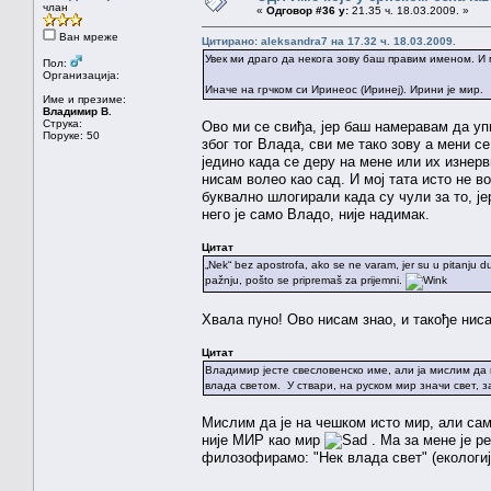
члан
«
Одговор #36 у:
21.35 ч. 18.03.2009. »
Ван мреже
Цитирано: aleksandra7 на 17.32 ч. 18.03.2009.
Увек ми драго да некога зову баш правим именом. И 
Пол:
Организација:
Иначе на грчком си Иринеос (Иринеј). Ирини је мир.
Име и презиме:
Владимир В.
Струка:
Ово ми се свиђа, јер баш намеравам да у
Поруке: 50
због тог Влада, сви ме тако зову а мени с
једино када се деру на мене или их изнер
нисам волео као сад. И мој тата исто не в
буквално шлогирали када су чули за то, ј
него је само Владо, није надимак.
Цитат
„Nek“ bez apostrofa, ako se ne varam, jer su u pitanju dubl
pažnju, pošto se pripremaš za prijemni.
Хвала пуно! Ово нисам знао, и такође ниса
Цитат
Владимир јесте свесловенско име, али ја мислим да н
влада светом. У ствари, на руском мир значи свет, з
Мислим да је на чешком исто мир, али с
није MИР као мир
. Ма за мене је р
филозофирамо: "Нек влада свет" (екологиј