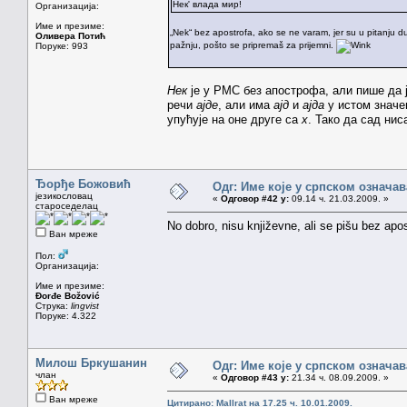
Нек' влада мир!
Организација:
Име и презиме:
„Nek“ bez apostrofa, ako se ne varam, jer su u pitanju dubl
Оливера Потић
pažnju, pošto se pripremaš za prijemni.
Поруке: 993
Нек
је у РМС без апострофа, али пише да 
речи
ајде
, али има
ајд
и
ајда
у истом значе
упућује на оне друге са
х
. Тако да сад ни
Ђорђе Божовић
Одг: Име које у српском означа
језикословац
«
Одговор #42 у:
09.14 ч. 21.03.2009. »
староседелац
No dobro, nisu književne, ali se pišu bez apo
Ван мреже
Пол:
Организација:
Име и презиме:
Đorđe Božović
Струка:
lingvist
Поруке: 4.322
Милош Бркушанин
Одг: Име које у српском означа
члан
«
Одговор #43 у:
21.34 ч. 08.09.2009. »
Ван мреже
Цитирано: Mallrat на 17.25 ч. 10.01.2009.