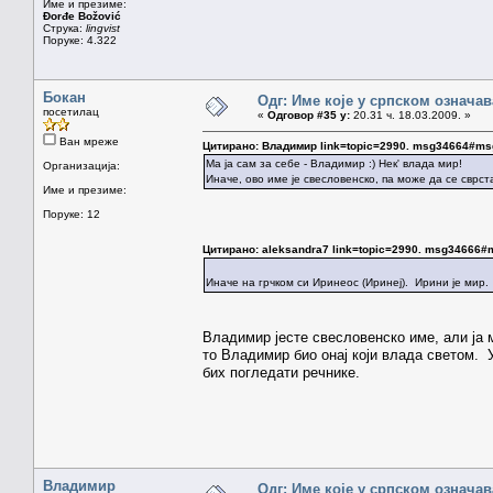
Име и презиме:
Đorđe Božović
Струка:
lingvist
Поруке: 4.322
Бокан
Одг: Име које у српском означа
посетилац
«
Одговор #35 у:
20.31 ч. 18.03.2009. »
Ван мреже
Цитирано: Владимир link=topic=2990. msg34664#m
Ма ја сам за себе - Владимир :) Нек' влада мир!
Организација:
Иначе, ово име је свесловенско, па може да се сврста
Име и презиме:
Поруке: 12
Цитирано: aleksandra7 link=topic=2990. msg34666
Иначе на грчком си Иринеос (Иринеј). Ирини је мир.
Владимир јесте свесловенско име, али ја м
то Владимир био онај који влада светом. У
бих погледати речнике.
Владимир
Одг: Име које у српском означа