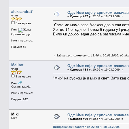
aleksandra7
Одг: Име које у српском означа
члан
«
Одговор #37 у:
22.58 ч. 18.03.2009. »
Ван мреже
Само ме мама зове Александра а сви остал
Хр. до 14-е године. Потом 6 година у Грчк
Пол:
Било би добро један део са разликама имеђ
Организација:
Име и презиме:
Поруке: 58
«
Задњи пут промењено: 13.46 ч. 20.03.2009. од ale
Mallrat
Одг: Име које у српском означа
члан
«
Одговор #38 у:
10.26 ч. 19.03.2009. »
Ван мреже
"Мир" на руском је и мир и свет. Зато кад
Пол:
Организација:
Име и презиме:
Поруке: 142
Miki
Одг: Име које у српском означа
Гост
«
Одговор #39 у:
10.57 ч. 19.03.2009. »
Цитирано: aleksandra7 на 22.58 ч. 18.03.2009.