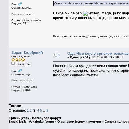
Хвала ти, баш ми се допада Милош, стварно звучи вр
Пол:
Организација:
Свиђа ми се ово
. Мада, ја позна
Име и презиме:
прочитати и у новинама. То је, према мом
Струка:
biologist-to-be
Поруке: 93
Нека тајна се плела међу нама, дивна лудост што се з
Зоран Ђорђевић
Одг: Име које у српском означа
староседелац
«
Одговор #44 у:
21.45 ч. 08.09.2009. »
Ван мреже
Одавно нисам чуо да се неки клинац зове Р
судећи по народним песмама (оним старим)
Пол:
Организација:
позабаве социолингвисти.
Име и презиме:
Струка:
Дипл. инж.
Поруке: 2.364
Тагови:
Странице:
1
2
[
3
]
4
5
...
8
Српски језик - Вокабулар форум
Srpski jezik - Vokabular forum
>
О српском језику и култури
>
Српска култура