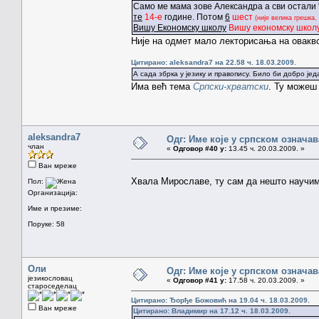
Само ме мама зове Александра а сви остали "С
те
14-e
године. Потом
6
шест
(није велика грешка
Вишу Економску школу
Вишу економску школ
Није на одмет мало лекторисања на овакв
Цитирано: aleksandra7 на 22.58 ч. 18.03.2009.
А сада збрка у језику и правопису. Било би добро јед
Има већ тема
Српски-хрватски
. Ту можеш 
aleksandra7
Одг: Име које у српском означа
члан
«
Одговор #40 у:
13.45 ч. 20.03.2009. »
Ван мреже
Хвала Мирославе, ту сам да нешто научим
Пол:
Организација:
Име и презиме:
Поруке: 58
Оли
Одг: Име које у српском означа
језикословац
«
Одговор #41 у:
17.58 ч. 20.03.2009. »
староседелац
Цитирано: Ђорђе Божовић на 19.04 ч. 18.03.2009.
Ван мреже
Цитирано: Владимир на 17.12 ч. 18.03.2009.