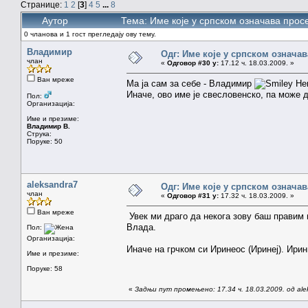
Странице:
1
2
[
3
]
4
5
...
8
Аутор
Тема: Име које у српском означава прос
0 чланова и 1 гост прегледају ову тему.
Владимир
Одг: Име које у српском означа
члан
«
Одговор #30 у:
17.12 ч. 18.03.2009. »
Ван мреже
Ма ја сам за себе - Владимир
Нек
Иначе, ово име је свесловенско, па може 
Пол:
Организација:
Име и презиме:
Владимир В.
Струка:
Поруке: 50
aleksandra7
Одг: Име које у српском означа
члан
«
Одговор #31 у:
17.32 ч. 18.03.2009. »
Ван мреже
Увек ми драго да некога зову баш правим 
Влада.
Пол:
Организација:
Иначе на грчком си Иринеос (Иринеј). Ирин
Име и презиме:
Поруке: 58
«
Задњи пут промењено: 17.34 ч. 18.03.2009. од ale