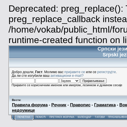
Deprecated: preg_replace(): 
preg_replace_callback instea
/home/vokab/public_html/for
runtime-created function on l
Српски јез
Srpski jez
Добро дошли,
Гост
. Молимо вас
пријавите се
или се
региструјте
.
Да ли сте изгубили ваш
активациони e-mail?
Пријавите се корисничким именом или имејлом, лозинком и дужином сесије
Вести
:
Правила форума
-
Речник
-
Правопис
-
Граматика
-
Вок
недоумице
ПОЧЕТНА
ПОМОЋ
ПРЕТРАГА ФОРУМА
КАЛЕНДАР
ТАГОВИ
ПРИЈАВЉИВА