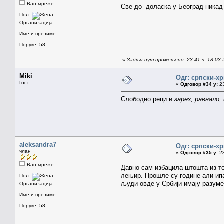
Ван мреже
Све до доласка у Београд никад 
Пол:
Организација:
Име и презиме:
Поруке: 58
«
Задњи пут промењено: 23.41 ч. 18.03.2
Miki
Одг: српски-х
Гост
«
Одговор #34 у:
23
Слободно реци и
зарез, равнало,
aleksandra7
Одг: српски-х
члан
«
Одговор #35 у:
23
Ван мреже
Давно сам избацила штошта из тог
лењир. Прошле су године али ипа
Пол:
људи овде у Србији имају разуме
Организација:
Име и презиме:
Поруке: 58