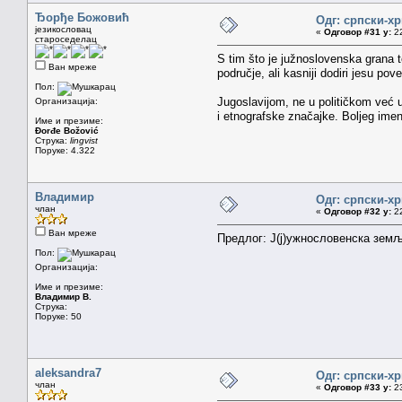
Ђорђе Божовић
Одг: српски-х
језикословац
«
Одговор #31 у:
22
староседелац
S tim što je južnoslovenska grana t
Ван мреже
područje, ali kasniji dodiri jesu po
Пол:
Jugoslavijom, ne u političkom već u 
Организација:
i etnografske značajke. Boljeg im
Име и презиме:
Đorđe Božović
Струка:
lingvist
Поруке: 4.322
Владимир
Одг: српски-х
члан
«
Одговор #32 у:
22
Ван мреже
Предлог: Ј(ј)ужнословенска земљ
Пол:
Организација:
Име и презиме:
Владимир В.
Струка:
Поруке: 50
aleksandra7
Одг: српски-х
члан
«
Одговор #33 у:
23