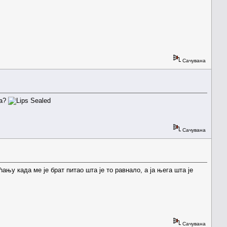
Сачувана
да?
Сачувана
ању када ме је брат питао шта је то равнало, а ја њега шта је
Сачувана