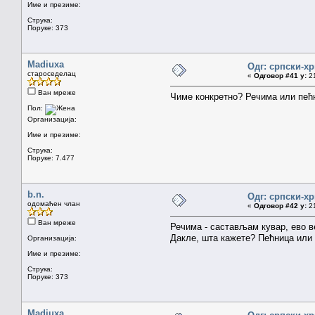
Име и презиме:
Струка:
Поруке: 373
Madiuxa
Одг: српски-х
староседелац
«
Одговор #41 у:
21
Ван мреже
Чиме конкретно? Речима или пе
Пол:
Организација:
Име и презиме:
Струка:
Поруке: 7.477
b.n.
Одг: српски-х
одомаћен члан
«
Одговор #42 у:
21
Ван мреже
Речима - састављам кувар, ево ве
Дакле, шта кажете? Пећница или
Организација:
Име и презиме:
Струка:
Поруке: 373
Madiuxa