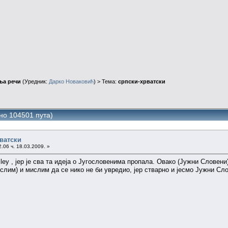
ња речи
(Уредник:
Дарко Новаковић
) > Тема:
српски-хрватски
но 104501 пута)
рватски
.06 ч. 18.03.2009. »
, јер је сва та идеја о Југословенима пропала. Овако (Јужни Словени) 
ислим) и мислим да се нико не би увредио, јер стварно и јесмо Јужни Сл