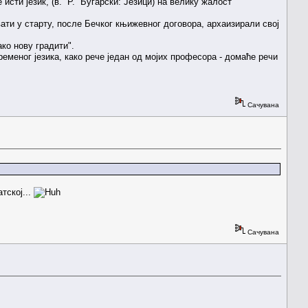
е исти језик, (в. Р. Бугарски: Језици) на велику жалост
ати у старту, после Бечког књижевног договора, архаизирали свој
ако нову градити".
ременог језика, како рече један од мојих професора - домаће речи
Сачувана
тској...
Сачувана