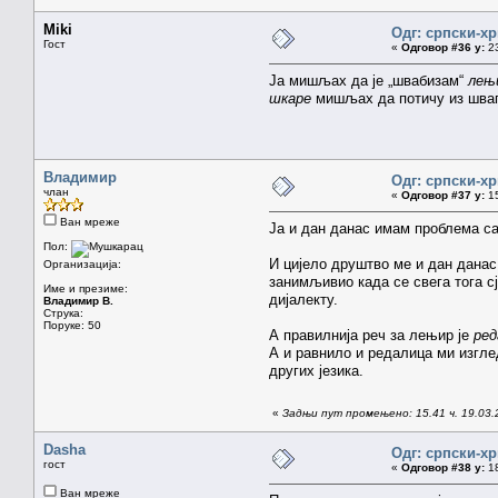
Miki
Одг: српски-х
Гост
«
Одговор #36 у:
23
Ја мишљах да је „швабизам“
лењ
шкаре
мишљах да потичу из швап
Владимир
Одг: српски-х
члан
«
Одговор #37 у:
15
Ван мреже
Ја и дан данас имам проблема са
Пол:
И цијело друштво ме и дан данас 
Организација:
занимљивио када се свега тога с
Име и презиме:
дијалекту.
Владимир В.
Струка:
Поруке: 50
А правилнија реч за лењир је
ред
А и равнило и редалица ми изгле
других језика.
«
Задњи пут промењено: 15.41 ч. 19.03
Dasha
Одг: српски-х
гост
«
Одговор #38 у:
18
Ван мреже