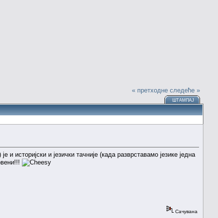
« претходне
следеће »
ШТАМПАЈ
је и историјски и језички тачније (када разврставамо језике једна
овени!!!
Сачувана