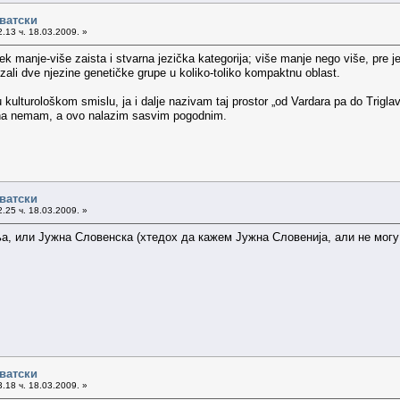
рватски
.13 ч. 18.03.2009. »
ek manje-više zaista i stvarna jezička kategorija; više manje nego više, pre j
vezali dve njezine genetičke grupe u koliko-toliko kompaktnu oblast.
kulturološkom smislu, ja i dalje nazivam taj prostor „od Vardara pa do Triglava
ena nemam, a ovo nalazim sasvim pogodnim.
рватски
.25 ч. 18.03.2009. »
а, или Јужна Словенска (хтедох да кажем Јужна Словенија, али не могу 
рватски
.18 ч. 18.03.2009. »