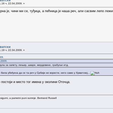
рватски
.16 ч. 22.04.2009. »
на је, чини ми се, туђица, а пећница је наша реч, али сасвим лепо лежи 
рватски
.19 ч. 22.04.2009. »
09.
.2009.
ула за запету, лењир, шкаре, мердевине, грабуље итд.
била убеђена да се та реч у Србији не користи, него само у Хрватској...
 постоји и место тог имена у околини Оточца.
 sigurni, a pametni puni sumnje. Bertrand Russell