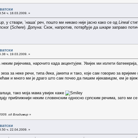
рватски
.54 ч. 18.03.2009. »
ир
, у ствари, ’наша’ реч, пошто ми никако није јасно како се од
Lineal
стиг
ског (
Schere
). Допуна: Скок, напротив, потврђује да
шкаре
заправо потич
рватски
.38 ч. 19.03.2009. »
 неким ријечима, нарочито када акцентујем. Увијек ми излети батееерија
зеза за неке речи, типа
дека
,
јакета
и тако, које сам говорио за вријеме
јећам и много ми је драго што сам почео да пишем ијекавицом, ем је вје
алица
, тако моја мама увијек каже
дају приближнији неким словенским односно српским речима, зато ми се
.2009. од Владимир
»
рватски
.50 ч. 22.04.2009. »