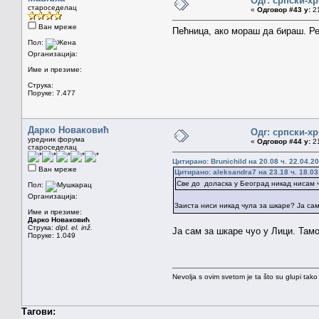
Одг: српски-х
староседелац
«
Одговор #43 у:
21
Ван мреже
Пећница, ако мораш да бираш. Рер
Пол:
Организација:
Име и презиме:
Струка:
Поруке: 7.477
Дарко Новаковић
Одг: српски-х
уредник форума
«
Одговор #44 у:
21
староседелац
Цитирано: Brunichild на 20.08 ч. 22.04.20
Ван мреже
Цитирано: aleksandra7 на 23.18 ч. 18.03
Све до доласка у Београд никад нисам ч
Пол:
Организација:
Заиста ниси никад чула за шкаре? Ја сам 
Име и презиме:
Дарко Новаковић
Струка:
dipl. el. inž.
Ја сам за шкаре чуо у Лици. Тамо
Поруке: 1.049
Nevolja s ovim svetom je ta što su glupi tako
Тагови: