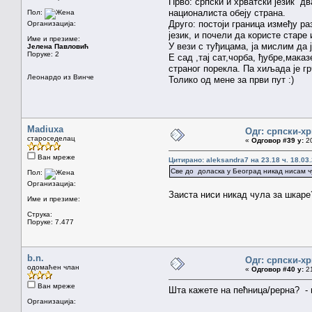
Прво: српски и хрватски језик два
националиста обеју страна.
Пол:
Друго: постоји граница између р
Организација:
језик, и почели да користе старе
Име и презиме:
У вези с туђицама, ја мислим да 
Јелена Павловић
Поруке: 2
Е сад ,тај сат,чорба, ђубре,мака
страног порекла. Па хиљада је грч
Леонардо из Винче
Толико од мене за први пут :)
Madiuxa
Одг: српски-х
староседелац
«
Одговор #39 у:
20
Ван мреже
Цитирано: aleksandra7 на 23.18 ч. 18.03
Све до доласка у Београд никад нисам ч
Пол:
Организација:
Заиста ниси никад чула за шкаре?
Име и презиме:
Струка:
Поруке: 7.477
b.n.
Одг: српски-х
одомаћен члан
«
Одговор #40 у:
21
Ван мреже
Шта кажете на пећница/рерна? -
Организација: