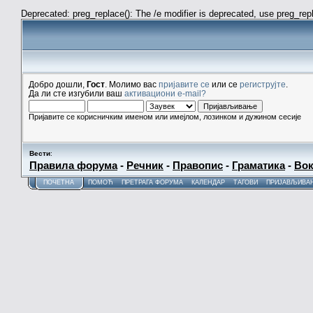
Deprecated: preg_replace(): The /e modifier is deprecated, use preg_re
Добро дошли,
Гост
. Молимо вас
пријавите се
или се
региструјте
.
Да ли сте изгубили ваш
активациони e-mail?
Пријавите се корисничким именом или имејлом, лозинком и дужином сесије
Вести
:
Правила форума
-
Речник
-
Правопис
-
Граматика
-
Вок
ПОЧЕТНА
ПОМОЋ
ПРЕТРАГА ФОРУМА
КАЛЕНДАР
ТАГОВИ
ПРИЈАВЉИВА