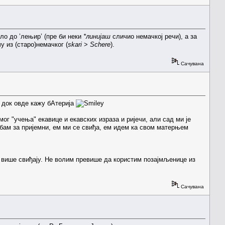
ло до ’лењир’ (пре би неки
*линијаш
сличио немачкој речи), а за
у из (старо)немачког (
skari
>
Schere
).
Сачувана
, док овде кажу бАтерија
 мог "учења" екавице и екавских израза и ријечи, али сад ми је
жбам за пријемни, ем ми се свиђа, ем идем ка свом матерњем
 више свиђају. Не волим превише да користим позајмљенице из
Сачувана