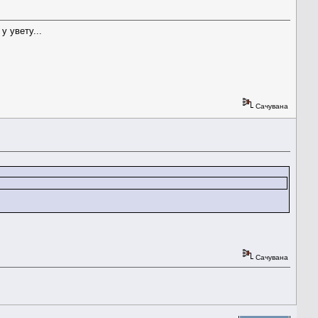
у увету...
Сачувана
Сачувана