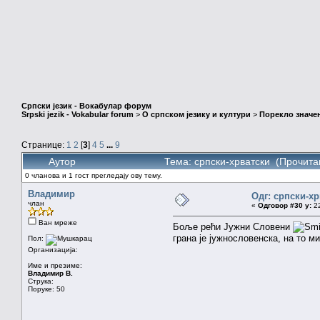
Српски језик - Вокабулар форум
Srpski jezik - Vokabular forum
>
О српском језику и култури
>
Порекло значе
Странице:
1
2
[
3
]
4
5
...
9
Аутор
Тема: српски-хрватски (Прочита
0 чланова и 1 гост прегледају ову тему.
Владимир
Одг: српски-х
члан
«
Одговор #30 у:
22
Ван мреже
Боље рећи Јужни Словени
грана је јужнословенска, на то м
Пол:
Организација:
Име и презиме:
Владимир В.
Струка:
Поруке: 50