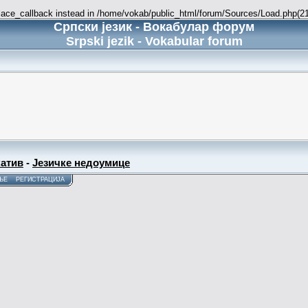
place_callback instead in /home/vokab/public_html/forum/Sources/Load.php(216
Српски језик - Вокабулар форум
Srpski jezik - Vokabular forum
атив
-
Језичке недоумице
ЊЕ
РЕГИСТРАЦИЈА