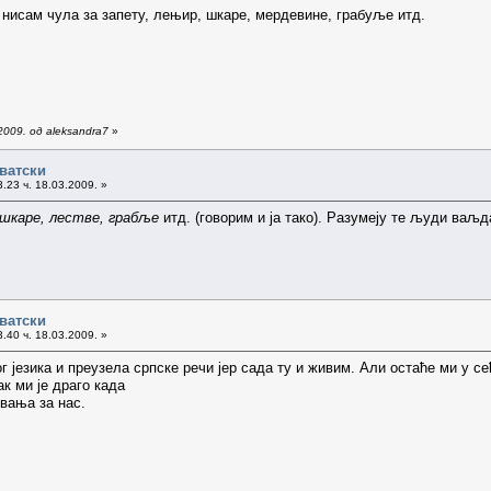
нисам чула за запету, лењир, шкаре, мердевине, грабуље итд.
009. од aleksandra7
»
рватски
.23 ч. 18.03.2009. »
 шкаре, лестве, грабље
итд. (говорим и ја тако). Разумеју те људи ваљ
рватски
.40 ч. 18.03.2009. »
 језика и преузела српске речи јер сада ту и живим. Али остаће ми у сећ
к ми је драго када
вања за нас.