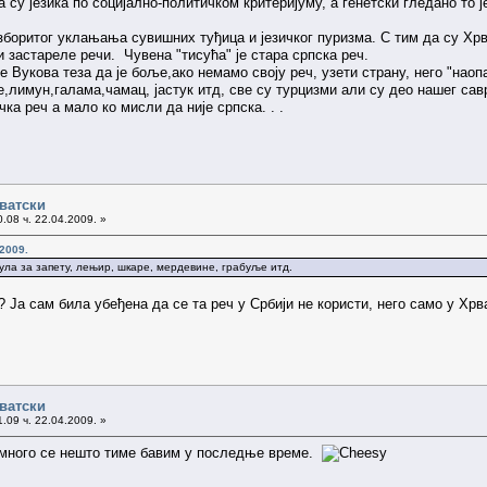
 су језика по социјално-политичком критеријуму, а генетски гледано то ј
азборитог уклањања сувишних туђица и језичког пуризма. С тим да су Хрв
 и застареле речи. Чувена "тисућа" је стара српска реч.
је Вукова теза да је боље,ако немамо своју реч, узети страну, него "наоп
зе,лимун,галама,чамац, јастук итд, све су турцизми али су део нашег сав
ка реч а мало ко мисли да није српска. . .
рватски
.08 ч. 22.04.2009. »
.2009.
ула за запету, лењир, шкаре, мердевине, грабуље итд.
 Ја сам била убеђена да се та реч у Србији не користи, него само у Хрва
рватски
.09 ч. 22.04.2009. »
 много се нешто тиме бавим у последње време.