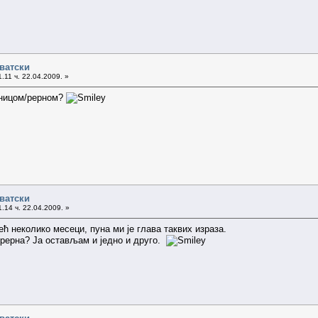
рватски
.11 ч. 22.04.2009. »
ћницом/рерном?
рватски
.14 ч. 22.04.2009. »
ћ неколико месеци, пуна ми је глава таквих израза.
 рерна? Ја остављам и једно и друго.