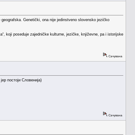
e geografska. Genetički, ona nije jedinstveno slovensko jezičko
“, koji poseduje zajedničke kulturne, jezičke, književne, pa i istorijske
Сачувана
јер постоји Словенија)
Сачувана