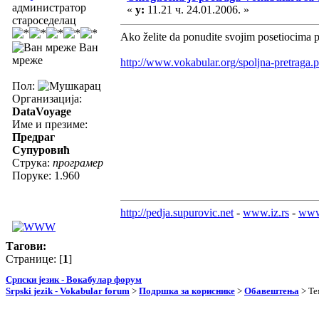
администратор
«
у:
11.21 ч. 24.01.2006. »
староседелац
Ako želite da ponudite svojim posetiocima 
Ван
мреже
http://www.vokabular.org/spoljna-pretraga.
Пол:
Организација:
DataVoyage
Име и презиме:
Предраг
Супуровић
Струка:
програмер
Поруке: 1.960
http://pedja.supurovic.net
-
www.iz.rs
-
www
Тагови:
Странице: [
1
]
Српски језик - Вокабулар форум
Srpski jezik - Vokabular forum
>
Подршка за кориснике
>
Обавештења
> Те