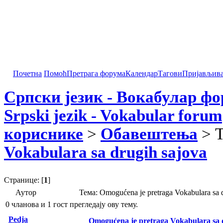
Почетна
Помоћ
Претрага форума
Календар
Тагови
Пријављив
Српски језик - Вокабулар ф
Srpski jezik - Vokabular forum
кориснике
>
Обавештења
> 
Vokabulara sa drugih sajova
Странице: [
1
]
Аутор
Тема: Omogućena je pretraga Vokabulara sa
0 чланова и 1 гост прегледају ову тему.
Pedja
Omogućena je pretraga Vokabulara sa 