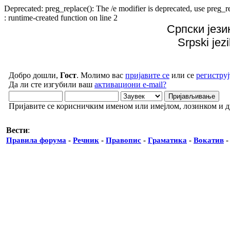
Deprecated: preg_replace(): The /e modifier is deprecated, use preg
: runtime-created function on line 2
Српски јези
Srpski jez
Добро дошли,
Гост
. Молимо вас
пријавите се
или се
региструј
Да ли сте изгубили ваш
активациони e-mail?
Пријавите се корисничким именом или имејлом, лозинком и 
Вести
:
Правила форума
-
Речник
-
Правопис
-
Граматика
-
Вокатив