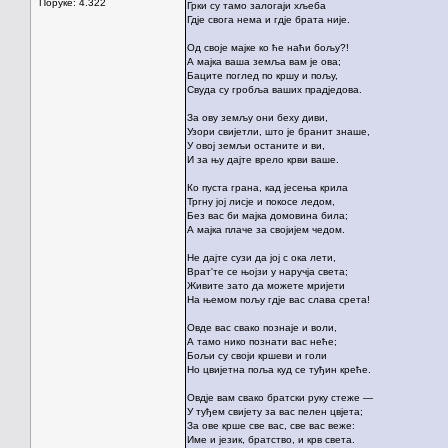
Поруке: 4.322
Грки су тамо залогаји хљеба
Гдје свога нема и гдје брата није.
Од своје мајке ко ће наћи бољу?!
А мајка ваша земља вам је ова;
Баците поглед по кршу и пољу,
Свуда су гробља ваших прадједова.
За ову земљу они беху диви,
Узори свијетли, што је бранит знаше,
У овој земљи останите и ви,
И за њу дајте врело крви ваше.
Ко пуста грана, кад јесења крила
Тргну јој лисје и покосе ледом,
Без вас би мајка домовина била;
А мајка плаче за својијем чедом.
Не дајте сузи да јој с ока лети,
Врат'те се њојзи у наручја света;
Живите зато да можете мријети
На њемом пољу гдје вас слава срета!
Овде вас свако познаје и воли,
А тамо нико познати вас неће;
Бољи су своји кршеви и голи
Но цвијетна поља куд се туђин креће.
Овдје вам свако братски руку стеже —
У туђем свијету за вас пелен цвјета;
За ове крше све вас, све вас веже:
Име и језик, братство, и крв света.