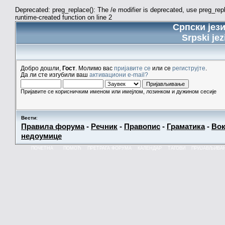
Deprecated: preg_replace(): The /e modifier is deprecated, use preg_re
runtime-created function on line 2
Српски јез
Srpski jez
Добро дошли,
Гост
. Молимо вас
пријавите се
или се
региструјте
.
Да ли сте изгубили ваш
активациони e-mail?
Пријавите се корисничким именом или имејлом, лозинком и дужином сесије
Вести
:
Правила форума
-
Речник
-
Правопис
-
Граматика
-
Вок
недоумице
ПОЧЕТНА
ПОМОЋ
ПРЕТРАГА ФОРУМА
КАЛЕНДАР
ТАГОВИ
ПРИЈАВЉИВА