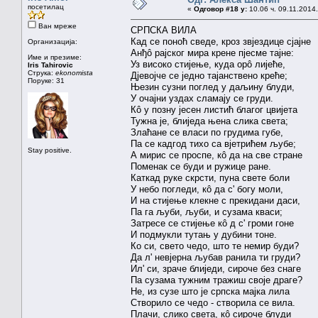
посетилац
«
Одговор #18 у:
10.06 ч. 09.11.2014.
Ван мреже
СРПСКА ВИЛА
Кад се поноћ сведе, кроз звјездице сјајне
Организација:
Анђô рајског мира крене пјесме тајне:
Име и презиме:
Уз високо стијење, куда орô лијеће,
Iris Tahirovic
Струка:
ekonomista
Дјевојче се једно тајанствено креће;
Поруке: 31
Њезин сузни поглед у даљину блуди,
У очајни уздах сламају се груди.
Кô у позну јесен листић благог цвијета
Тужна је, блиједа њена слика света;
Злаћане се власи по грудима губе,
Па се кадгод тихо са вјетрићем љубе;
Stay positive.
А мирис се проспе, кô да на све стране
Поменак се буди и ружице ране.
Каткад руке скрсти, пуна свете боли
У небо погледи, кô да с' богу моли,
И на стијење клекне с прекидани даси,
Па га љуби, љуби, и сузама кваси;
Затресе се стијење кô д с' громи гоне
И подмукли тутањ у дубини тоне.
Ко си, свето чедо, што те немир буди?
Да л' невјерна љубав ранила ти груди?
Ил' си, зраче блиједи, сироче без снаге
Па сузама тужним тражиш своје драге?
Не, из сузе што је српска мајка лила
Створило се чедо - створила се вила.
Плачи, слико света, кô сироче блуди