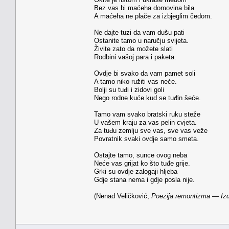
Bez vas bi maćeha domovina bila
A maćeha ne plače za izbjeglim čedom.
Ne dajte tuzi da vam dušu pati
Ostanite tamo u naručju svijeta.
Živite zato da možete slati
Rodbini vašoj para i paketa.
Ovdje bi svako da vam pamet soli
A tamo niko ružiti vas neće.
Bolji su tuđi i zidovi goli
Nego rodne kuće kud se tuđin šeće.
Tamo vam svako bratski ruku steže
U vašem kraju za vas pelin cvjeta.
Za tuđu zemlju sve vas, sve vas veže
Povratnik svaki ovdje samo smeta.
Ostajte tamo, sunce ovog neba
Neće vas grijat ko što tuđe grije.
Grki su ovdje zalogaji hljeba
Gdje stana nema i gdje posla nije.
(Nenad Veličković,
Poezija remontizma — Izdr