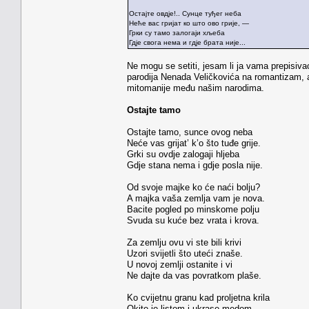
Остајте овдје!.. Сунце туђег неба
Неће вас гријат ко што ово грије, —
Грки су тамо залогаји хљеба
Гдје свога нема и гдје брата није...
Ne mogu se setiti, jesam li ja vama prepisiv
parodija Nenada Veličkovića na romantizam, al
mitomanije među našim narodima.
Ostajte tamo
Ostajte tamo, sunce ovog neba
Neće vas grijat’ k’o što tuđe grije.
Grki su ovdje zalogaji hljeba
Gdje stana nema i gdje posla nije.
Od svoje majke ko će naći bolju?
A majka vaša zemlja vam je nova.
Bacite pogled po minskome polju
Svuda su kuće bez vrata i krova.
Za zemlju ovu vi ste bili krivi
Uzori svijetli što uteći znaše.
U novoj zemlji ostanite i vi
Ne dajte da vas povratkom plaše.
Ko cvijetnu granu kad proljetna krila
Okite je listom i ukrase medom