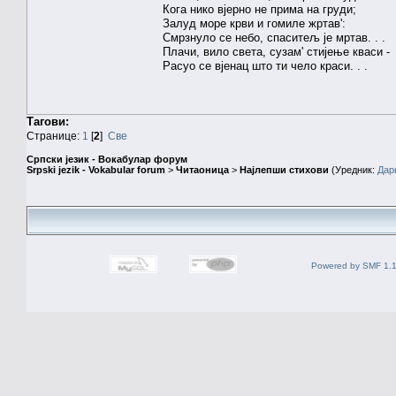
Кога нико вјерно не прима на груди;
Залуд море крви и гомиле жртав':
Смрзнуло се небо, спаситељ је мртав. . .
Плачи, вило света, сузам' стијење кваси -
Расуо се вјенац што ти чело краси. . .
Тагови:
Странице:
1
[
2
]
Све
Српски језик - Вокабулар форум
Srpski jezik - Vokabular forum
>
Читаоница
>
Најлепши стихови
(Уредник:
Дар
Powered by SMF 1.