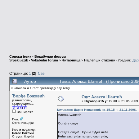
Српски језик - Вокабулар форум
Srpski jezik - Vokabular forum
>
Читаоница
>
Најлепши стихови
(Уредник:
Дар
Странице:
1
[
2
]
Све
Аутор
Тема: Алекса Шантић (Прочитано 389
0 чланова и 1 гост прегледају ову тему.
Ђорђе Божовић
Одг: Алекса Шантић
језикословац
«
Одговор #15 у:
19.30 ч. 21.05.2009.
староседелац
Цитирано: Дарко Новаковић на 15.15 ч. 21.11.2006.
Ван мреже
Алекса Шантић
Пол:
Организација:
Остајте овдје
Име и презиме:
Остајте овдје!.. Сунце туђег неба
Đorđe Božović
Струка:
lingvist
Неће вас гријат ко што ово грије;