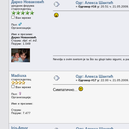
Дарко Новаковић
Одг: Алекса Шантић
уредник форума
«
Одговор #16 у:
20.51 ч. 21.05.2009.
староседелац
Ван мреже
Пол:
Организација:
Име и презиме:
Дарко Новаковић
Струка:
dipl. el. inž.
Поруке: 1.049
Nevolja s ovim svetom je ta što su glupi tako sigurni, a 
Madiuxa
Одг: Алекса Шантић
староседелац
«
Одговор #17 у:
22.00 ч. 21.05.2009.
Ван мреже
Симпатично...
Пол:
Организација:
Име и презиме:
Струка:
Поруке: 7.477
Iris-Amor
Одг: Алекса Шантић