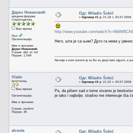
Дарко Новаковић
Одг: Miladin Šobić
уредник форума
«
Одговор #1 у:
21.18 ч. 03.07.2009.
староседелац
Ван мреже
http://www.youtube.com/watch?v=f6t6W5CA
Пол:
Организација:
Него, шта је са њим? Дуго га нема у јавнос
Име и презиме:
Дарко Новаковић
Струка:
dipl. el. inž.
Поруке: 1.049
Nevolja s ovim svetom je ta što su glupi tako sigurni, a 
Vlado
Одг: Miladin Šobić
посетилац
«
Одговор #2 у:
21.22 ч. 03.07.2009.
Ван мреже
Pa, da pišem sad o tome stvarno je beskoris
je tako i najbolje, strašno me interesuje šta ć
Организација:
Име и презиме:
Струка:
student
Поруке: 36
alcesta
Одг: Miladin Šobić