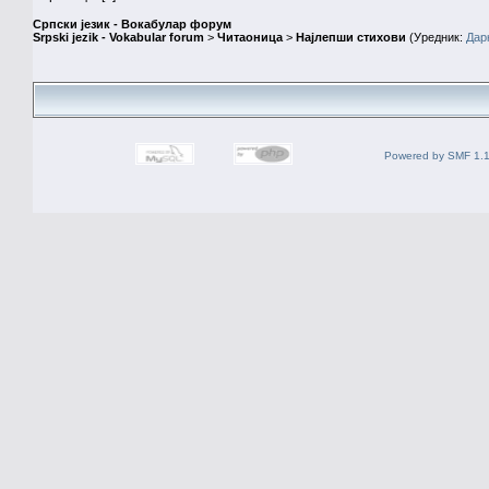
Српски језик - Вокабулар форум
Srpski jezik - Vokabular forum
>
Читаоница
>
Најлепши стихови
(Уредник:
Дар
Powered by SMF 1.