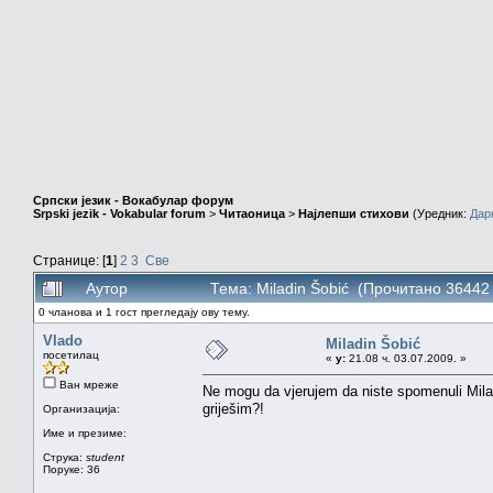
Српски језик - Вокабулар форум
Srpski jezik - Vokabular forum
>
Читаоница
>
Најлепши стихови
(Уредник:
Дар
Странице: [
1
]
2
3
Све
Аутор
Тема: Miladin Šobić (Прочитано 36442
0 чланова и 1 гост прегледају ову тему.
Vlado
Miladin Šobić
посетилац
«
у:
21.08 ч. 03.07.2009. »
Ван мреже
Ne mogu da vjerujem da niste spomenuli Mila
griješim?!
Организација:
Име и презиме:
Струка:
student
Поруке: 36