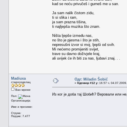
kad se noću privučeš i gurneš me u san.
Ja sam nalik čistom zidu,
ti si slika i ram,
ja sam prazna tišina,
ti najljepša muzika što znam.
Ništa ljepše između nas,
no što je pjesma i što je stih,
nepresušni izvor si moj, ljepši od svih.
Mi nećemo promijeniti svijet,
trave su davno doživjele kraj,
ali uvijek će ih biti za nas, ljubavi znaj. . .
Madiuxa
Одг: Miladin Šobić
староседелац
«
Одговор #12 у:
16.57 ч. 04.07.2009.
Ван мреже
Из ког је доба тај Шобић? Веровали или не,
Пол:
Организација:
Име и презиме:
Струка:
Поруке: 7.477