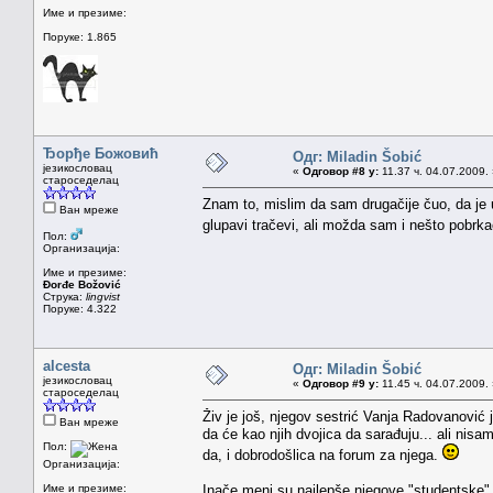
Име и презиме:
Поруке: 1.865
Ђорђе Божовић
Одг: Miladin Šobić
језикословац
«
Одговор #8 у:
11.37 ч. 04.07.2009.
староседелац
Znam to, mislim da sam drugačije čuo, da je
Ван мреже
glupavi tračevi, ali možda sam i nešto pobrka
Пол:
Организација:
Име и презиме:
Đorđe Božović
Струка:
lingvist
Поруке: 4.322
alcesta
Одг: Miladin Šobić
језикословац
«
Одговор #9 у:
11.45 ч. 04.07.2009.
староседелац
Živ je još, njegov sestrić Vanja Radovanović
Ван мреже
da će kao njih dvojica da sarađuju... ali nisa
Пол:
da, i dobrodošlica na forum za njega.
Организација:
Име и презиме:
Inače meni su najlepše njegove "studentske" 