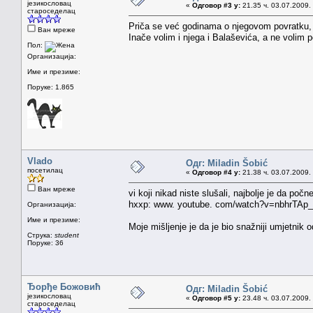
језикословац
«
Одговор #3 у:
21.35 ч. 03.07.2009.
староседелац
Priča se već godinama o njegovom povratku, 
Ван мреже
Inače volim i njega i Balaševića, a ne volim 
Пол:
Организација:
Име и презиме:
Поруке: 1.865
Vlado
Одг: Miladin Šobić
посетилац
«
Одговор #4 у:
21.38 ч. 03.07.2009.
Ван мреже
vi koji nikad niste slušali, najbolje je da poč
hxxp: www. youtube. com/watch?v=nbhrTAp
Организација:
Име и презиме:
Moje mišljenje je da je bio snažniji umjetnik 
Струка:
student
Поруке: 36
Ђорђе Божовић
Одг: Miladin Šobić
језикословац
«
Одговор #5 у:
23.48 ч. 03.07.2009.
староседелац