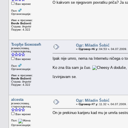
O kakvom se njegovom povratku priča? Ja s
Ван мреже
Пол:
Организација:
Име и презиме:
Đorđe Božović
Струка:
lingvist
Поруке: 4.322
Ђорђе Божовић
Одг: Miladin Šobić
језикословац
«
Одговор #6 у:
04.53 ч. 04.07.2009.
староседелац
Ipak nije umro, nema na Internetu ničega o 
Ван мреже
Пол:
Ko zna šta sam ja čuo.
A doduše, 
Организација:
Име и презиме:
Izvinjavam se.
Đorđe Božović
Струка:
lingvist
Поруке: 4.322
alcesta
Одг: Miladin Šobić
језикословац
«
Одговор #7 у:
11.32 ч. 04.07.2009.
староседелац
On je prekinuo karijeru kad mu je umrla sest
Ван мреже
Пол:
Организација: