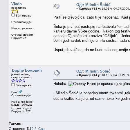
Vlado
Одг: Miladin Šobić
посетилац
«
Одговор #13 у:
18.01 ч. 04.07.2009.
Ван мреже
Pa ti se djevojčica, zato ti je nepoznat. Kad
Организација:
Šoba je prvi put nastupio na festivalu "omlad
Име и презиме:
karijeru davne '76-te godine. Nakon tog festiv
Струка:
student
neznaju:D) ploču koju naziva "Ožiljak". Jedn
Поруке: 36
80-ih godina dok mu nije umrla sestra i tada se
Usput, djevojčice, da ne bude zabune, ovdje s
Ђорђе Божовић
Одг: Miladin Šobić
језикословац
«
Одговор #14 у:
18.13 ч. 04.07.2009.
староседелац
Hahaha.
Bruni je opasna djevojčica
Ван мреже
Пол:
I Miladin Šobić je pripadao onom rokenrol „tal
Организација:
dosta kratku karijeru, od samo nekoliko godi
Име и презиме:
Đorđe Božović
Струка:
lingvist
Поруке: 4.322
Тагови:
Странице: [
1
]
2
3
Све