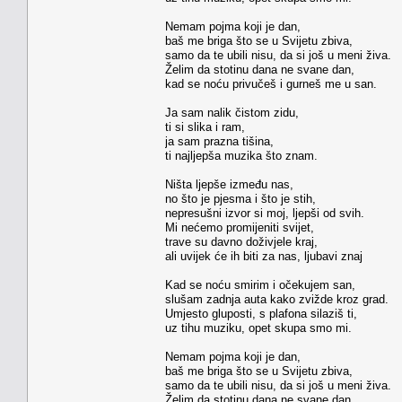
Nemam pojma koji je dan,
baš me briga što se u Svijetu zbiva,
samo da te ubili nisu, da si još u meni živa.
Želim da stotinu dana ne svane dan,
kad se noću privučeš i gurneš me u san.
Ja sam nalik čistom zidu,
ti si slika i ram,
ja sam prazna tišina,
ti najljepša muzika što znam.
Ništa ljepše između nas,
no što je pjesma i što je stih,
nepresušni izvor si moj, ljepši od svih.
Mi nećemo promijeniti svijet,
trave su davno doživjele kraj,
ali uvijek će ih biti za nas, ljubavi znaj
Kad se noću smirim i očekujem san,
slušam zadnja auta kako zvižde kroz grad.
Umjesto gluposti, s plafona silaziš ti,
uz tihu muziku, opet skupa smo mi.
Nemam pojma koji je dan,
baš me briga što se u Svijetu zbiva,
samo da te ubili nisu, da si još u meni živa.
Želim da stotinu dana ne svane dan,