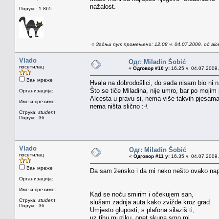
nažalost.
Поруке: 1.865
«
Задњи пут промењено: 12.08 ч. 04.07.2009. од alc
Vlado
Одг: Miladin Šobić
посетилац
«
Одговор #10 у:
16.25 ч. 04.07.2009.
Ван мреже
Hvala na dobrodošlici, do sada nisam bio ni 
Što se tiče Miladina, nije umro, bar po mojim
Организација:
Alcesta u pravu si, nema više takvih pjesama
Име и презиме:
nema ništa slično :-\
Струка:
student
Поруке: 36
Vlado
Одг: Miladin Šobić
посетилац
«
Одговор #11 у:
16.35 ч. 04.07.2009.
Ван мреже
Da sam žensko i da mi neko nešto ovako nap
Организација:
Име и презиме:
Kad se noću smirim i očekujem san,
Струка:
student
slušam zadnja auta kako zvižde kroz grad.
Поруке: 36
Umjesto gluposti, s plafona silaziš ti,
uz tihu muziku, opet skupa smo mi.