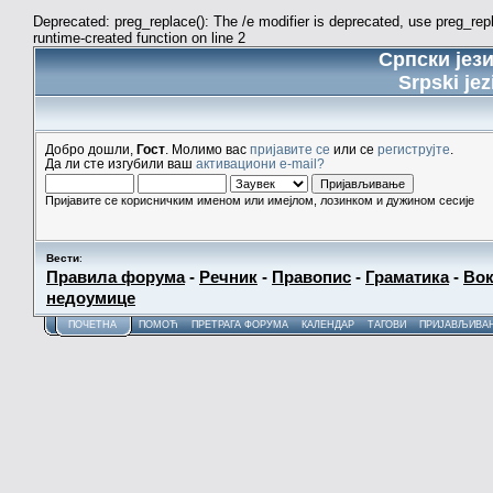
Deprecated: preg_replace(): The /e modifier is deprecated, use preg_re
runtime-created function on line 2
Српски јез
Srpski jez
Добро дошли,
Гост
. Молимо вас
пријавите се
или се
региструјте
.
Да ли сте изгубили ваш
активациони e-mail?
Пријавите се корисничким именом или имејлом, лозинком и дужином сесије
Вести
:
Правила форума
-
Речник
-
Правопис
-
Граматика
-
Вок
недоумице
ПОЧЕТНА
ПОМОЋ
ПРЕТРАГА ФОРУМА
КАЛЕНДАР
ТАГОВИ
ПРИЈАВЉИВА