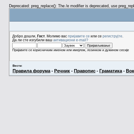
Deprecated: preg_replace(): The /e modifier is deprecated, use preg_re
Добро дошли,
Гост
. Молимо вас
пријавите се
или се
региструјте
.
Да ли сте изгубили ваш
активациони e-mail?
Пријавите се корисничким именом или имејлом, лозинком и дужином сесије
Вести
:
Правила форума
-
Речник
-
Правопис
-
Граматика
-
Вок