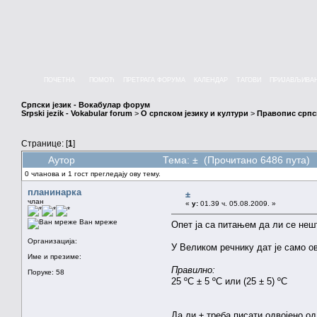
ПОЧЕТНА
ПОМОЋ
ПРЕТРАГА ФОРУМА
КАЛЕНДАР
ТАГОВИ
ПРИЈАВЉИВА
Српски језик - Вокабулар форум
Srpski jezik - Vokabular forum
>
О српском језику и култури
>
Правопис српск
Странице: [
1
]
Аутор
Тема: ± (Прочитано 6486 пута)
0 чланова и 1 гост прегледају ову тему.
планинарка
±
члан
«
у:
01.39 ч. 05.08.2009. »
Ван мреже
Опет ја са питањем да ли се неш
Организација:
У Великом речнику дат је само ов
Име и презиме:
Правилно:
Поруке: 58
25 ºC ± 5 ºC или (25 ± 5
Да ли ± треба писати одвојено од