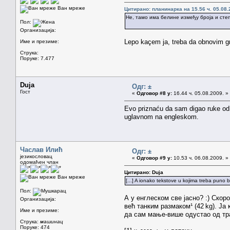
Ван мреже
Цитирано: планинарка на 15.56 ч. 05.08.
Не, тамо има белине између броја и степ
Пол:
Организација:
Lepo kaçem ja, treba da obnovim g
Име и презиме:
Струка:
Поруке: 7.477
Duja
Одг: ±
Гост
«
Одговор #8 у:
16.44 ч. 05.08.2009. »
Evo priznaću da sam digao ruke od 
uglavnom na engleskom.
Часлав Илић
Одг: ±
језикословац
«
Одговор #9 у:
10.53 ч. 06.08.2009. »
одомаћен члан
Цитирано: Duja
Ван мреже
[...] A ionako tekstove u kojima treba puno
Пол:
А у енглеском све јасно? :) Скор
Организација:
већ танким размаком¹ (42 kg). Ја 
Име и презиме:
да сам мање-више одустао од тра
Струка:
машинац
Поруке: 474