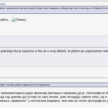
2009.
ена, запамтила сам јер нам је Бојан био покварио забаву кад смо хтели да их збијемо без
radivo...
praćenja šta je ispravno a šta ne u ovoj oblasti, te pišem po sopstvenom nah
 brojki i oznaka pišem uglavnom na engleskom.
о прокоментариса један физичар (матерњи говорник) да је „типографски б
кад год кренем да гуглам за тако нечим, увек испадају савети типа „тај и
жења „правилног“ у енглеском (наравно, мислим на ситне ортографске 