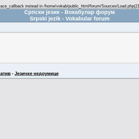
place_callback instead in /home/vokab/public_html/forum/Sources/Load.php(216
Српски језик - Вокабулар форум
Srpski jezik - Vokabular forum
атив
-
Језичке недоумице