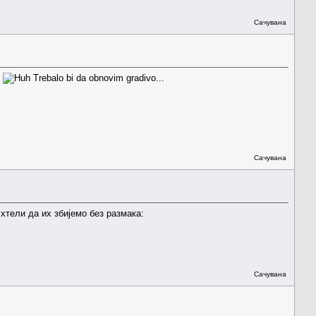
Сачувана
.
Trebalo bi da obnovim gradivo...
Сачувана
 хтели да их збијемо без размака:
Сачувана