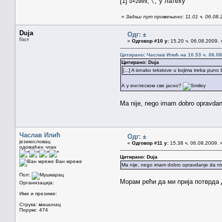
[1]
,
у латеху
U+2009
\,
«
Задњи пут промењено: 11.01 ч. 06.08.
Duja
Одг: ±
Гост
«
Одговор #10 у:
15.20 ч. 06.08.2009. 
Цитирано: Часлав Илић на 10.53 ч. 06.08
Цитирано: Duja
[...] A ionako tekstove u kojima treba pun
А у енглеском све јасно?
Ma nije, nego imam dobro opravda
Часлав Илић
Одг: ±
језикословац
«
Одговор #11 у:
15.38 ч. 06.08.2009. 
одомаћен члан
Цитирано: Duja
Ван мреже
Ma nije, nego imam dobro opravdanje da nisam
Пол:
Морам рећи да ми прија потврда д
Организација:
Име и презиме:
Струка:
машинац
Поруке: 474