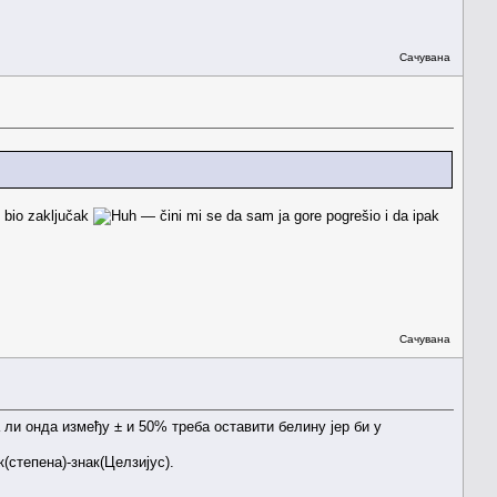
Сачувана
e bio zaključak
— čini mi se da sam ja gore pogrešio i da ipak
Сачувана
 ли онда између ± и 50% треба оставити белину јер би у
(степена)-знак(Целзијус).