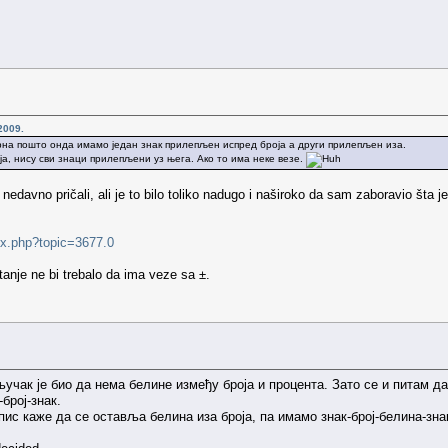
2009.
урна пошто онда имамо један знак прилепљен испред броја а други прилепљен иза.
ја, нису сви знаци прилепљени уз њега. Ако то има неке везе.
edavno pričali, ali je to bilo toliko nadugo i naširoko da sam zaboravio šta j
ex.php?topic=3677.0
anje ne bi trebalo da ima veze sa ±.
учак је био да нема белине између броја и процента. Зато се и питам да
број-знак.
опис каже да се оставља белина иза броја, па имамо знак-број-белина-знак