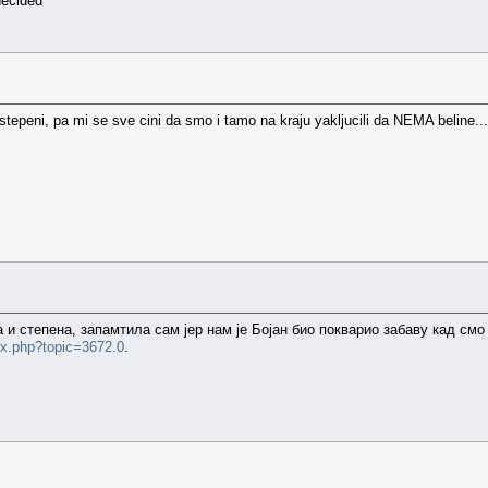
tepeni, pa mi se sve cini da smo i tamo na kraju yakljucili da NEMA beline..
 и степена, запамтила сам јер нам је Бојан био покварио забаву кад смо
ex.php?topic=3672.0
.