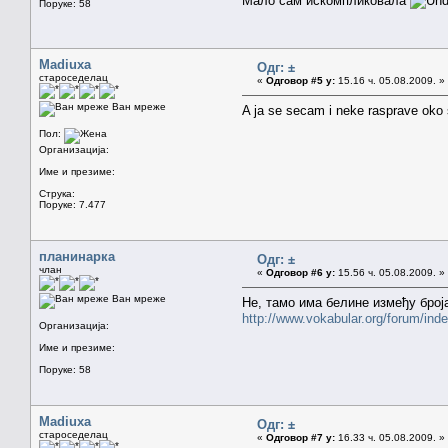
Мало сам искомпликовала
Поруке: 58
Madiuxa
Одг: ±
староседелац
«
Одговор #5 у:
15.16 ч. 05.08.2009. »
Ван мреже
A ja se secam i neke rasprave oko s
Пол:
Организација:
Име и презиме:
Струка:
Поруке: 7.477
планинарка
Одг: ±
члан
«
Одговор #6 у:
15.56 ч. 05.08.2009. »
Ван мреже
Не, тамо има белине између броја
http://www.vokabular.org/forum/ind
Организација:
Име и презиме:
Поруке: 58
Madiuxa
Одг: ±
староседелац
«
Одговор #7 у:
16.33 ч. 05.08.2009. »