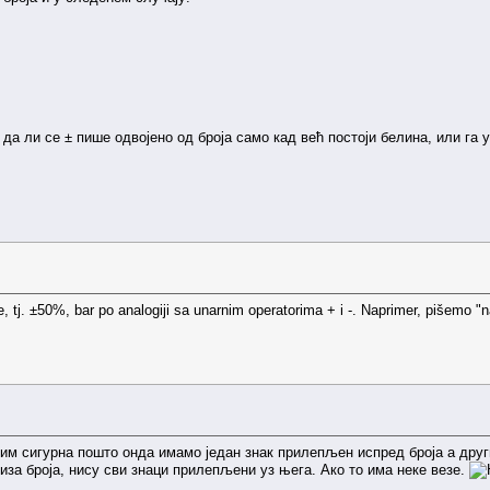
. да ли се ± пише одвојено од броја само кад већ постоји белина, или га 
e, tj. ±50%, bar po analogiji sa unarnim operatorima + i -. Naprimer, pišemo "n
вим сигурна пошто онда имамо један знак прилепљен испред броја а дру
иза броја, нису сви знаци прилепљени уз њега. Ако то има неке везе.