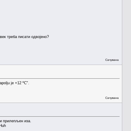
увек треба писати одвојено?
Сачувана
apolju je +12 ºC".
Сачувана
ги прилепљен иза.