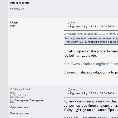
Име и презиме:
Поруке: 58
Duja
Одг: ±
Гост
«
Одговор #3 у:
13.22 ч. 05.08.2009. »
Цитирано: планинарка на 13.10 ч. 05.08.
Тако и ја мислим, али нисам сасвим сиг
У примеру +12 ºC постоји белина иза бро
O belini ispred znaka procenta smo n
ide belina. Evo ovde:
http://www.vokabular.org/forum/ind
U svakom slučaju, odgovor na to pit
планинарка
Одг: ±
члан
«
Одговор #4 у:
13.37 ч. 05.08.2009. »
Ван мреже
Ту тему сам и имала на уму. Закљ
супротном све било спојено: знак-
Организација:
У случају који си ти навео, Прав
Име и презиме: