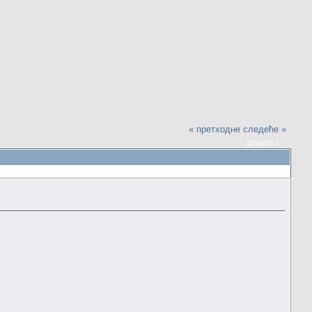
« претходне
следеће »
ШТАМПАЈ