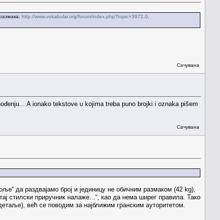
 размака:
http://www.vokabular.org/forum/index.php?topic=3672.0
.
Сачувана
ođenju... A ionako tekstove u kojima treba puno brojki i oznaka pišem
Сачувана
оље“ да раздвајамо број и јединицу не обичним размаком (42 kg),
 тај стилски приручник налаже...“, као да нема ширег правила. Тако
детаље), већ се поводим за најближим гранским ауторитетом.