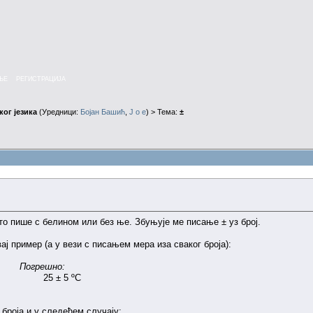
ЊЕ
РЕГИСТРАЦИЈА
ог језика
(Уредници:
Бојан Башић
,
J o e
) > Тема:
±
то пише с белином или без ње. Збуњује ме писање ± уз број.
ај пример (а у вези с писањем мера иза сваког броја):
Погрешно:
) ºC 25 ± 5 ºC
 броја и у следећем случају: