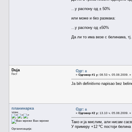
...у распону од ± 50%
или може и без размака:
...у распону од ±50%
Да ли то има везе с белинама, тј
Duja
Одг: ±
Гост
«
Одговор #1 у:
08.53 ч. 05.08.2009. »
Ja bih definitivno napisao bez belin
планинарка
Одг: ±
члан
«
Одговор #2 у:
13.10 ч. 05.08.2009. »
Ван мреже
Тако и ја мислим, али нисам сас
У примеру +12 ºC постоји белина 
Организација: