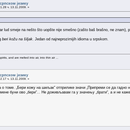
српском језику
1.28 ч. 13.11.2009. »
r lud smeje na nešto što uopšte nije smešno (zašto baš brašno, ne znam), pa 
og
beri kožu na šiljak
. Jedan od najneprozirnijih idioma u srpskom.
rits, and are melted into air, into thin air ...
српском језику
2.17 ч. 13.11.2009. »
 томе. „Бери кожу на шиљак“ отприлике значи „Припреми се да гадно н
мене буни ово „бери“... Не доживљавам га у значењу „брати“, а и не каже