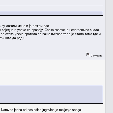
 су лагали мене и ја лажем вас.
 заједно и увече се враћају. Свако говече је непогрешиво знало
 се стока увече вратила са паше његово теле је стало тамо где и
ући шта да ради.
Сачувана
 Naravno jedna od posledica jugovine je topljenje snega.