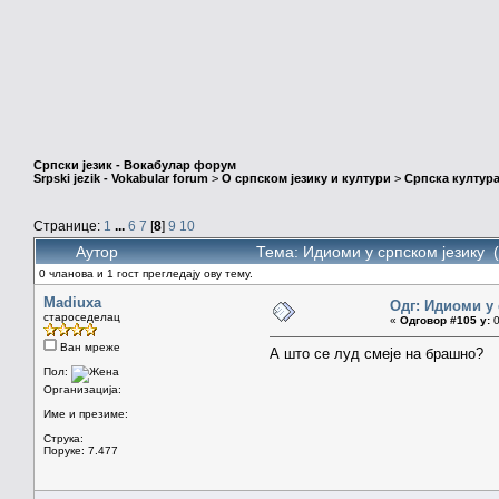
Српски језик - Вокабулар форум
Srpski jezik - Vokabular forum
>
О српском језику и култури
>
Српска култура
Странице:
1
...
6
7
[
8
]
9
10
Аутор
Тема: Идиоми у српском језику 
0 чланова и 1 гост прегледају ову тему.
Madiuxa
Одг: Идиоми у 
староседелац
«
Одговор #105 у:
0
Ван мреже
А што се луд смеје на брашно?
Пол:
Организација:
Име и презиме:
Струка:
Поруке: 7.477