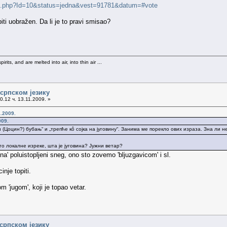
ate.php?Id=10&status=jedna&vest=91781&datum=#vote
biti uobražen. Da li je to pravi smisao?
rits, and are melted into air, into thin air ...
 српском језику
0.12 ч. 13.11.2009. »
1.2009.
009.
 (Цоцин?) бубањ“ и „трепће кô сојка на југовину“. Занима ме порекло ових израза. Зна ли не
о локалне изреке, шта је југовина? Јужни ветар?
a' poluistopljeni sneg, ono sto zovemo 'bljuzgavicom' i sl.
nje topiti.
 'jugom', koji je topao vetar.
српском језику