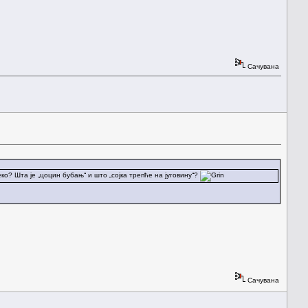
Сачувана
ко? Шта је „цоцин бубањ“ и што „сојка трепће на југовину“?
Сачувана