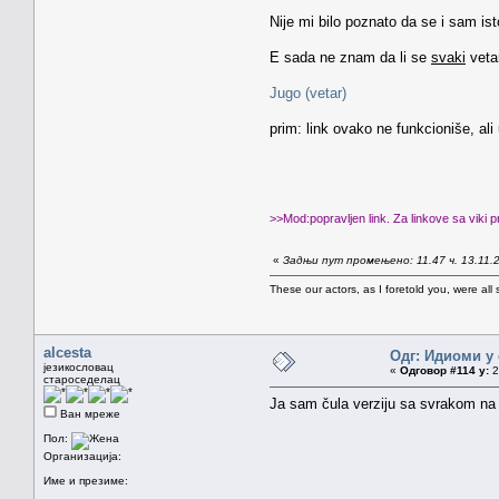
Nije mi bilo poznato da se i sam i
E sada ne znam da li se
svaki
vetar
Jugo (vetar)
prim: link ovako ne funkcioniše, al
>>Mod:popravljen link. Za linkove sa viki p
«
Задњи пут промењено: 11.47 ч. 13.11.
These our actors, as I foretold you, were all spi
alcesta
Одг: Идиоми у 
језикословац
«
Одговор #114 у:
2
староседелац
Ja sam čula verziju sa svrakom na 
Ван мреже
Пол:
Организација:
Име и презиме: