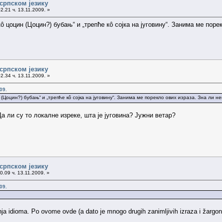
српском језику
2.21 ч. 13.11.2009. »
ô цоцин (Цоцин?) бубањ“ и „трепће кô сојка на југовину“. Занима ме порек
српском језику
2.34 ч. 13.11.2009. »
09.
(Цоцин?) бубањ“ и „трепће кô сојка на југовину“. Занима ме порекло ових израза. Зна ли не
 ли су то локалне изреке, шта је југовина? Јужни ветар?
српском језику
0.09 ч. 13.11.2009. »
09.
ja idioma. Po ovome ovde (a dato je mnogo drugih zanimljivih izraza i žargona