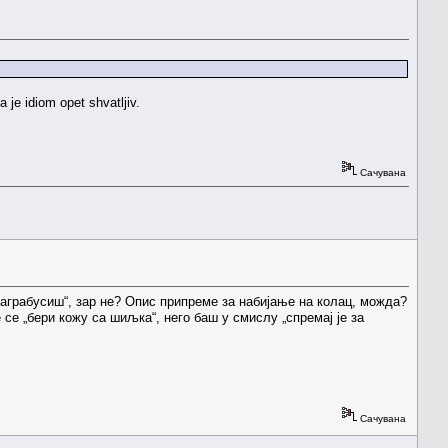
je idiom opet shvatljiv.
Сачувана
аграбусиш“, зар не? Опис припреме за набијање на колац, можда?
 се „бери кожу са шиљка“, него баш у смислу „спремај је за
Сачувана