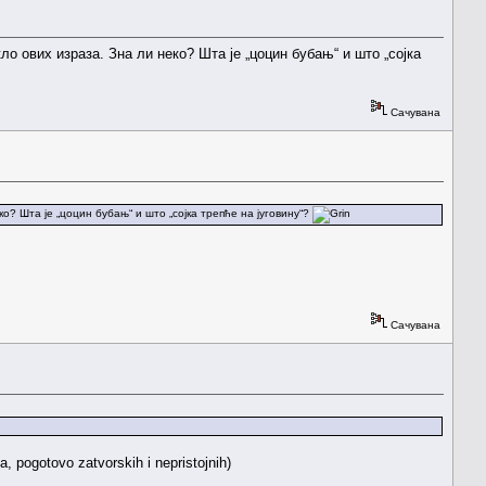
ло ових израза. Зна ли неко? Шта је „цоцин бубањ“ и што „сојка
Сачувана
ко? Шта је „цоцин бубањ“ и што „сојка трепће на југовину“?
Сачувана
, pogotovo zatvorskih i nepristojnih)