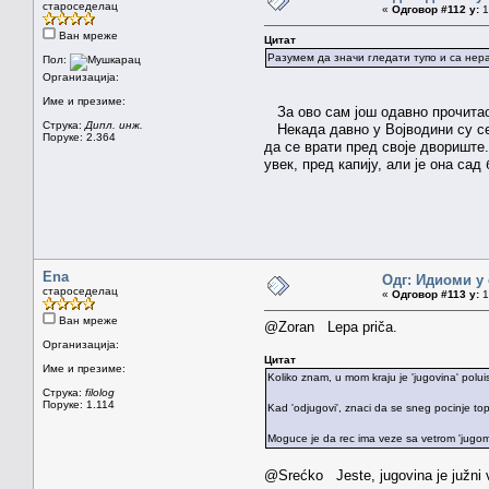
староседелац
«
Одговор #112 у:
1
Ван мреже
Цитат
Разумем да значи гледати тупо и са нер
Пол:
Организација:
Име и презиме:
За ово сам још одавно прочитао 
Струка:
Дипл. инж.
Некада давно у Војводини су се г
Поруке: 2.364
да се врати пред своје двориште.
увек, пред капију, али је она са
Ena
Одг: Идиоми у 
староседелац
«
Одговор #113 у:
1
Ван мреже
@Zoran Lepa priča.
Организација:
Цитат
Име и презиме:
Koliko znam, u mom kraju je 'jugovina' poluis
Струка:
filolog
Поруке: 1.114
Kad 'odjugovi', znaci da se sneg pocinje topi
Moguce je da rec ima veze sa vetrom 'jugom',
@Srećko Jeste, jugovina je južni v