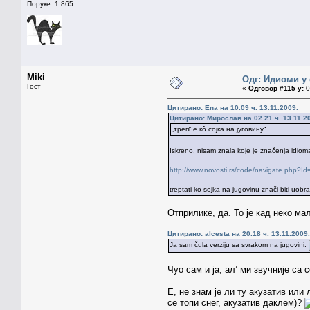
Поруке: 1.865
Miki
Одг: Идиоми у 
Гост
«
Одговор #115 у:
0
Цитирано: Ena на 10.09 ч. 13.11.2009.
Цитирано: Мирослав на 02.21 ч. 13.11.2
„трепће кô сојка на југовину“
Iskreno, nisam znala koje je značenja idioma
http://www.novosti.rs/code/navigate.php
treptati ko sojka na jugovinu znači biti uobra
Отприлике, да. То је кад неко ма
Цитирано: alcesta на 20.18 ч. 13.11.2009.
Ja sam čula verziju sa svrakom na jugovini.
Чуо сам и ја, ал’ ми звучније са 
Е, не знам је ли ту акузатив или
се топи снег, акузатив даклем)?