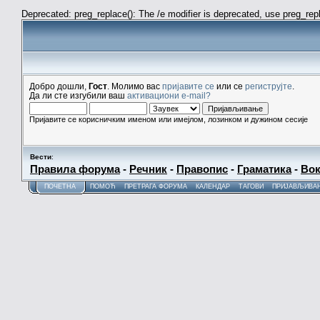
Deprecated: preg_replace(): The /e modifier is deprecated, use preg_re
Добро дошли,
Гост
. Молимо вас
пријавите се
или се
региструјте
.
Да ли сте изгубили ваш
активациони e-mail?
Пријавите се корисничким именом или имејлом, лозинком и дужином сесије
Вести
:
Правила форума
-
Речник
-
Правопис
-
Граматика
-
Вок
ПОЧЕТНА
ПОМОЋ
ПРЕТРАГА ФОРУМА
КАЛЕНДАР
ТАГОВИ
ПРИЈАВЉИВА