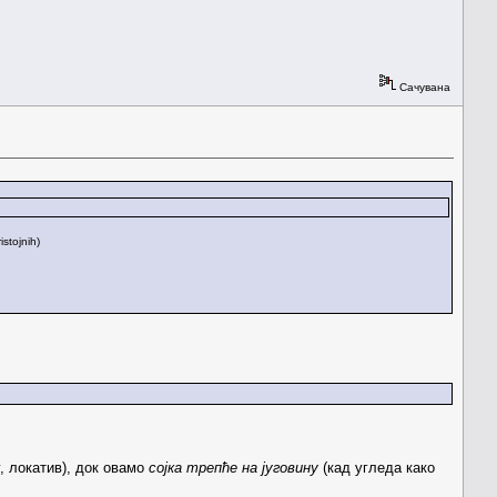
Сачувана
stojnih)
, локатив), док овамо
сојка трепће на југовину
(кад угледа како