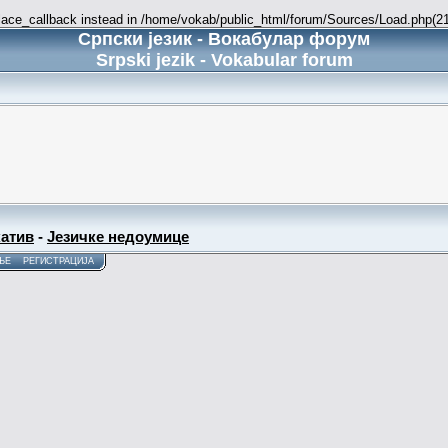
place_callback instead in /home/vokab/public_html/forum/Sources/Load.php(216
Српски језик - Вокабулар форум
Srpski jezik - Vokabular forum
атив
-
Језичке недоумице
ЊЕ
РЕГИСТРАЦИЈА