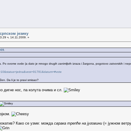
српском језику
3.29 ч. 14.11.2009. »
009.
. Po ovome ovde (a dato je mnogo drugih zanimljivih izraza i žargona, pogotovo zatvorskih i nepri
?Id=10&status=jedna&vest=91781&datum=#vote
žen. Da li je to pravi smisao?
ло дигне нос, па колута очима и сл.
сојком.
 локатив? Како се узме: можда
сврака трепће на југовини
(= јужном ветру