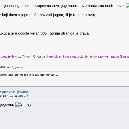
stopljeni sneg u nekim krajevima zove jugovinom; evo naučismo nešto novo.
 koji duva s juga može nazvati jugom, ili je to samo ovaj:
i ukucajte u google
vetar jugo
i gornja stranica je prava
rovucite ih kroz
Tinyurl
. Onda ce i vuk biti sit i ovce na broju, jer je link sakriven pa ga Gugl
2009. од Бруни
»
rits, and are melted into air, into thin air ...
српском језику
0.18 ч. 13.11.2009. »
jugovini.