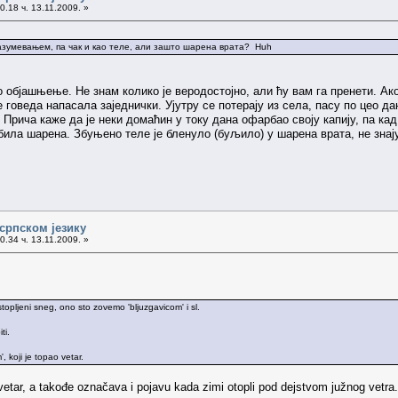
0.18 ч. 13.11.2009. »
азумевањем, па чак и као теле, али зашто шарена врата? Huh
објашњење. Не знам колико је веродостојно, али ћу вам га пренети. Ако
оведа напасала заједнички. Ујутру се потерају из села, пасу по цео дан
 Прича каже да је неки домаћин у току дана офарбао своју капију, па кад
д била шарена. Збуњено теле је бленуло (буљило) у шарена врата, не знај
српском језику
0.34 ч. 13.11.2009. »
topljeni sneg, ono sto zovemo 'bljuzgavicom' i sl.
ti.
 koji je topao vetar.
etar, a takođe označava i pojavu kada zimi otopli pod dejstvom južnog vetra.