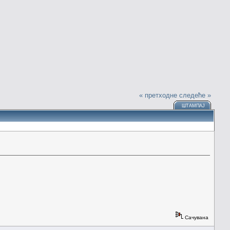
« претходне
следеће »
ШТАМПАЈ
Сачувана