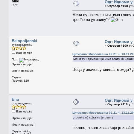
Miki
Одг: Идиоми у 
Гост
«
Одговор #108 у:
0
Мени су најсмешнији „има главу к
трепће на југовину“?
Belopoljanski
Одг: Идиоми у 
староседелац
«
Одговор #109 у:
0
Ван мреже
Цитирано: Мирослав на 02.21 ч. 13.11.20
Мени су најсмешнији „има главу кô цоцин 
Пол:
Организација:
Цоца у значењу свиња, можда? Да
Име и презиме:
Струка:
Поруке: 820
Ena
Одг: Идиоми у 
староседелац
«
Одговор #110 у:
1
Ван мреже
Цитирано: Мирослав на 02.21 ч. 13.11.20
„трепће кô сојка на југовину“
Организација:
Име и презиме:
Iskreno, nisam znala koje je značen
Струка:
filolog