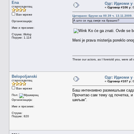
Ena
Одг: Идиоми у 
староседелац
«
Одговор #106 у:
0
Ван мреже
Цитирано: Бруни на 00.39 ч. 13.11.2009.
А што се луд смеје на брашно?
Организација:
Име и презиме:
Ko će ga znati. Ovde se ba
Струка:
filolog
Поруке: 1.114
Meni je prava misterija poreklo on
These our actors, as I foretold you, were all spi
Belopoljanski
Одг: Идиоми у 
староседелац
«
Одговор #107 у:
0
Ван мреже
Баш интензивно размишљам сада о
Прочитао сам тему од почетка, и 
Пол:
шиљак“.
Организација:
Име и презиме:
Струка:
Поруке: 820