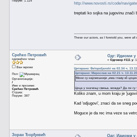
Поруке: 1.114
http://www.novosti.rs/code/navig
treptati ko sojka na jugovinu znači 
These our actors, as I foretold you, were all spi
Срећко Петровић
Одг: Идиоми у
одомаћен члан
«
Одговор #111 у:
1
Ван мреже
Цитирано: Belopoljanski на 02.34 ч. 13.1
Цитирано: Мирослав на 02.21 ч. 13.11.2
Пол:
Мени су најсмешнији „има главу кô цоцин
Организација:
/
Име и презиме:
Цоца у значењу свиња, можда? Да ли су т
Срећко Петровић
Струка:
Koliko znam, u mom kraju je 'jugovin
Поруке: 387
Kad 'odjugovi', znaci da se sneg poci
Moguce je da rec ima veze sa vetrom
Зоран Ђорђевић
Одг: Идиоми у 