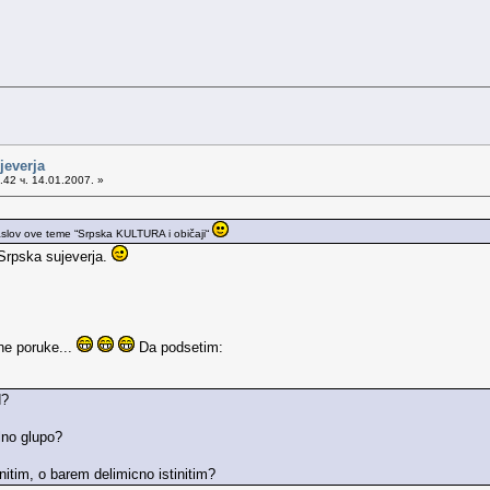
jeverja
42 ч. 14.01.2007. »
aslov ove teme “Srpska KULTURA i običaji“
Srpska sujeverja.
ne poruke...
Da podsetim:
d?
lno glupo?
nitim, o barem delimicno istinitim?