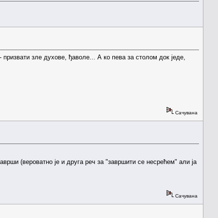
 призвати зле духове, ђаволе... А ко пева за столом док једе,
Сачувана
врши (вероватно је и друга реч за "завршити се несрећем" али ја
Сачувана