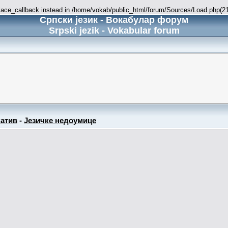
place_callback instead in /home/vokab/public_html/forum/Sources/Load.php(216
Српски језик - Вокабулар форум
Srpski jezik - Vokabular forum
атив
-
Језичке недоумице