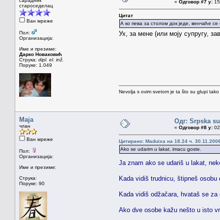
сарадник
«
Одговор #7 у:
15.
староседелац
Цитат
Ван мреже
А ко пева за столом док једе, венчаће с
Пол:
Ух, за мене (или моју супругу, за
Организација:
Име и презиме:
Дарко Новаковић
Струка:
dipl. el. inž.
Поруке: 1.049
Nevolja s ovim svetom je ta što su glupi tako
Maja
Одг: Srpska su
члан
«
Одговор #8 у:
02.
Ван мреже
Цитирано: Maduixa на 18.24 ч. 30.11.2006
Ako se udarim u lakat, imacu goste.
Пол:
Организација:
Ja znam ako se udariš u lakat, ne
Име и презиме:
Kada vidiš trudnicu, štipneš osobu
Струка:
Поруке: 90
Kada vidiš odžačara, hvataš se za d
Ako dve osobe kažu nešto u isto vr