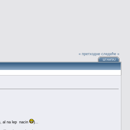
« претходне
следеће »
ШТАМПАЈ
o, al na lep nacin
)...