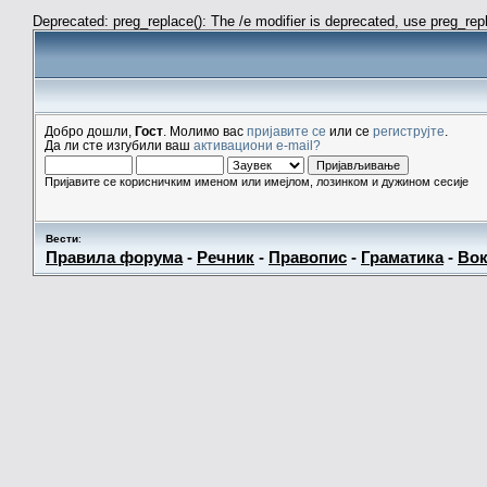
Deprecated: preg_replace(): The /e modifier is deprecated, use preg_re
Добро дошли,
Гост
. Молимо вас
пријавите се
или се
региструјте
.
Да ли сте изгубили ваш
активациони e-mail?
Пријавите се корисничким именом или имејлом, лозинком и дужином сесије
Вести
:
Правила форума
-
Речник
-
Правопис
-
Граматика
-
Вок