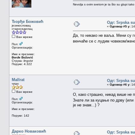
Nevolja s ovim svetom je ta što su glupi tako
Ђорђе Божовић
Одг: Srpska su
језикословац
«
Одговор #5 у:
14.
староседелац
Да, то никако не ваља. Мени су г
Ван мреже
венчаће се с лудим човеком/жен
Пол:
Организација:
Име и презиме:
Đorđe Božović
Струка:
lingvist
Поруке: 4.322
Mallrat
Одг: Srpska su
члан
«
Одговор #6 у:
14.
Ван мреже
О, како страшно, никад више не 
Пол:
Знате ли за куцање по дрву (или
Организација:
је не знам...) ?
Име и презиме:
Поруке: 142
Дарко Новаковић
Одг: Srpska su