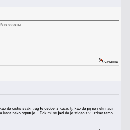
ећно заврши.
Сачувана
ao da cistis svaki trag te osobe iz kuce, tj, kao da joj na neki nacin
a kada neko otputuje... Dok mi ne javi da je stigao ziv i zdrav tamo