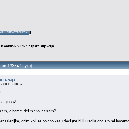
ЊЕ
РЕГИСТРАЦИЈА
 и обичаји
> Тема:
Srpska sujeverja
тано 133547 пута)
sujeverja
ч. 30.11.2006. »
?
lno glupo?
nitim, o barem delimicno istinitim?
zaslenijim, onim koji se obicno kazu deci (ne bi li uradila ono sto mi hocem