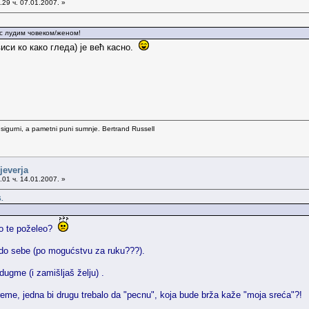
29 ч. 07.01.2007. »
е с лудим човеком/женом!
виси ко како гледа) је већ касно.
 sigurni, a pametni puni sumnje. Bertrand Russell
jeverja
01 ч. 14.01.2007. »
.
ko te poželeo?
 do sebe (po mogućstvu za ruku???).
ugme (i zamišljaš želju) .
eme, jedna bi drugu trebalo da "pecnu", koja bude brža kaže "moja sreća"?!