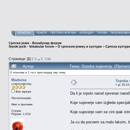
ПОЧЕТНА
ПОМОЋ
ПРЕТРАГА ФОРУМА
КАЛЕНДАР
ТАГОВИ
ПРИЈАВЉИВА
Српски језик - Вокабулар форум
Srpski jezik - Vokabular forum
>
О српском језику и култури
>
Српска култура
Странице: [
1
]
2
3
...
5
Све
Аутор
Тема: Srpska sujeverja (Прочи
0 чланова и 1 гост прегледају ову тему.
Maduixa
Srpska 
староседелац
«
у:
18.24 
Ван мреже
Da li je srpski narod sjeveran narod
Организација:
Koje sujeverje vam izgleda specija
Име и презиме:
Струка:
Koje sujeverje vam se cini ipak isti
Поруке: 1.014
Ja cu da pocnem sa malo laksim, be