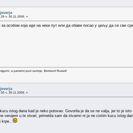
jeverja
28 ч. 30.11.2006. »
 за особом која иде на неки пут или да обави посао у циљу да се све ср
 sigurni, a pametni puni sumnje. Bertrand Russell
jeverja
50 ч. 30.11.2006. »
cu istog dana kad je neko putovao. Govorila je da se ne valja, jer to je isto k
ne verujem u te stvari, primetila sam da stvarno ni ja ne cistim kucu istog dan
 krpe...