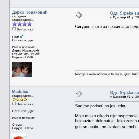
Дарко Новаковић
Одг: Srpska su
сарадник
«
Одговор #1 у:
20.
староседелац
Сигурно знате за просипање воде
Ван мреже
Пол:
Организација:
Име и презиме:
Дарко Новаковић
Струка:
dipl. el. inž.
Поруке: 1.049
Nevolja s ovim svetom je ta što su glupi tako
Maduixa
Одг: Srpska su
староседелац
«
Одговор #2 у:
20.
Ван мреже
Sad me podseti na jos jednu.
Организација:
Moja majka nikada nije raspremala ku
Име и презиме:
baksuziras dok putuje. Iako zaista 
Струка:
gde se uputio, ne hvatam se metle i
Поруке: 1.014