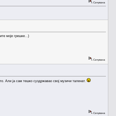
Сачувана
те моје грешке...)
Сачувана
о. Али ја сам тешко суздржавао свој музичи таленат.
Сачувана