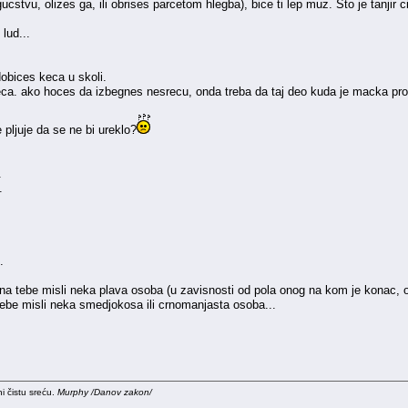
cstvu, olizes ga, ili obrises parcetom hlegba), bice ti lep muz. Sto je tanjir cis
lud...
obices keca u skoli.
eca. ako hoces da izbegnes nesrecu, onda treba da taj deo kuda je macka pros
 pljuje da se ne bi ureklo?
.
.
.
na tebe misli neka plava osoba (u zavisnosti od pola onog na kom je konac, o
tebe misli neka smedjokosa ili crnomanjasta osoba...
i čistu sreću.
Murphy /Danov zakon/