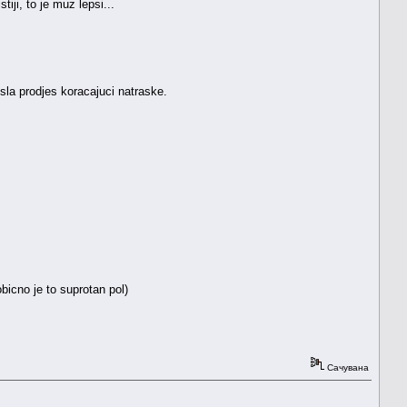
tiji, to je muz lepsi...
la prodjes koracajuci natraske.
bicno je to suprotan pol)
Сачувана