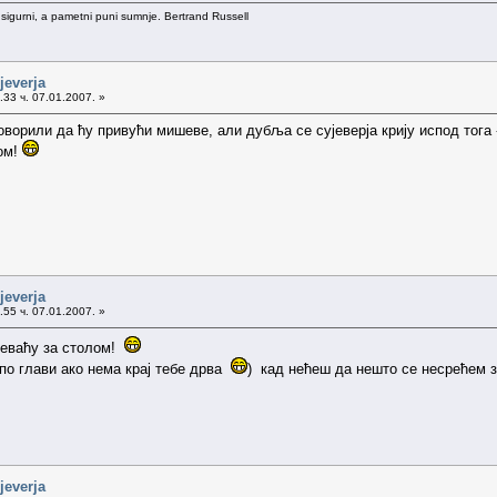
 sigurni, a pametni puni sumnje. Bertrand Russell
jeverja
33 ч. 07.01.2007. »
оворили да ћу привући мишеве, али дубља се сујеверја крију испод тога -
ом!
jeverja
55 ч. 07.01.2007. »
певаћу за столом!
 по глави ако нема крај тебе дрва
) кад нећеш да нешто се несрећем за
jeverja