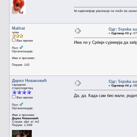
Ni najtemeljnije planiranje ne može da zamen
Mallrat
Одг: Srpska su
члан
«
Одговор #3 у:
07.
Ван мреже
Има ли у Србији сујеверја да заб
Пол:
Организација:
Име и презиме:
Поруке: 142
Дарко Новаковић
Одг: Srpska su
сарадник
«
Одговор #4 у:
08.
староседелац
Да, да. Када сам био мали, роди
Ван мреже
Пол:
Организација:
Име и презиме:
Дарко Новаковић
Струка:
dipl. el. inž.
Поруке: 1.049