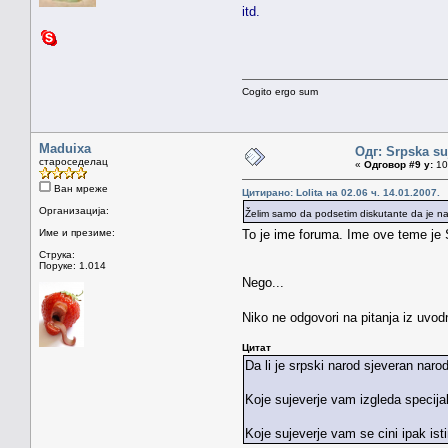
itd.
Cogito ergo sum
Maduixa
Одг: Srpska su
староседелац
«
Одговор #9 у:
10.
Ван мреже
Цитирано: Lolita на 02.06 ч. 14.01.2007.
Организација:
Želim samo da podsetim diskutante da je n
Име и презиме:
To je ime foruma. Ime ove teme je 
Струка:
Поруке: 1.014
Nego...
Niko ne odgovori na pitanja iz uvod
Цитат
Da li je srpski narod sjeveran naro
Koje sujeverje vam izgleda specija
Koje sujeverje vam se cini ipak isti