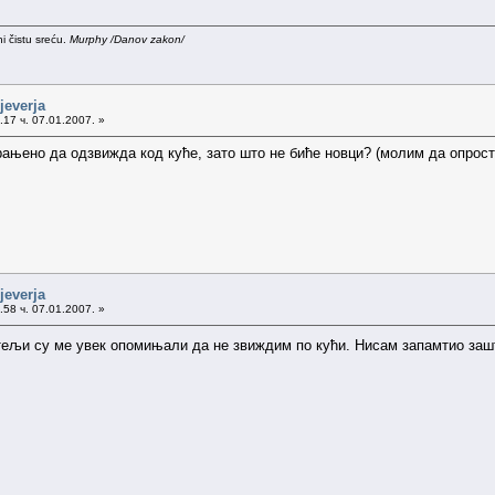
i čistu sreću.
Murphy /Danov zakon/
jeverja
17 ч. 07.01.2007. »
рањено да одзвижда код куће, зато што не биће новци? (молим да опрости
jeverja
58 ч. 07.01.2007. »
тељи су ме увек опомињали да не звиждим по кући. Нисам запамтио зашт