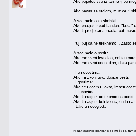
Ako pojedes sve iz tanjira (i po mogu
Ako pevas za stolom, muz ce ti biti 
A sad malo onih skolskih:
Ako prodjes ispod bandere "keca" d
Ako ti predje crna macka put, nesr
Puj, puj da ne ureknemo... Zasto se
A sad malo o poslu:
Ako me svrbi levi dlan, dobicu pare
Ako me svrbi desni dlan, dacu pare
Ili o novostima:
Ako mi zvoni uvo, dobicu vesti.
Ili gostima:
Ako se udarim u lakat, imacu goste
Ili ljubavima:
Ako ti nadjem crni konac na odeci, 
Ako ti nadjem beli konac, onda na 
I tako u nedogled...
Ni najtemeljnije planiranje ne može da zamen