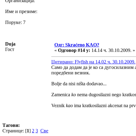
Организација:
Име и презиме:
Поруке: 7
Duja
Одг: Skraćeno KAO?
Гост
«
Одговор #14 у:
14.14 ч. 30.10.2009. »
Цитирано: Flyfish на 14.02 ч. 30.10.2009.
Само да додам да је ко са дугосилазним 
поредбени везник.
Bolje da nisi ništa dodavao...
Zamenica
ko
nema dugosilazni nego kratkosi
Veznik
kao
ima kratkosilazni akcenat na prv
Тагови:
Странице: [
1
]
2
3
Све