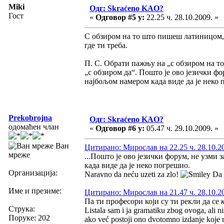
Miki
Одг: Skraćeno KAO?
Гост
«
Одговор #5 у:
22.25 ч. 28.10.2009. »
С обзиром на то што пишеш латиницом, 
где ти треба.
П. С. Обрати пажњу на „с обзиром на то 
„с обзиром да“. Пошто је ово језички фо
најбољом намером када виде да је неко 
Prekobrojna
Одг: Skraćeno KAO?
одомаћен члан
«
Одговор #6 у:
05.47 ч. 29.10.2009. »
Ван
Цитирано: Мирослав на 22.25 ч. 28.10.2
мреже
...Пошто је ово језички форум, не узми з
када виде да је неко погрешио.
Организација:
Naravno da neću uzeti za zlo!
Da s
Име и презиме:
Цитирано: Мирослав на 21.47 ч. 28.10.2
Па ти професори који су ти рекли да се
Струка:
Listala sam i ja gramatiku zbog ovoga, ali n
Поруке: 202
ako već postoji ono dvotomno izdanje koje