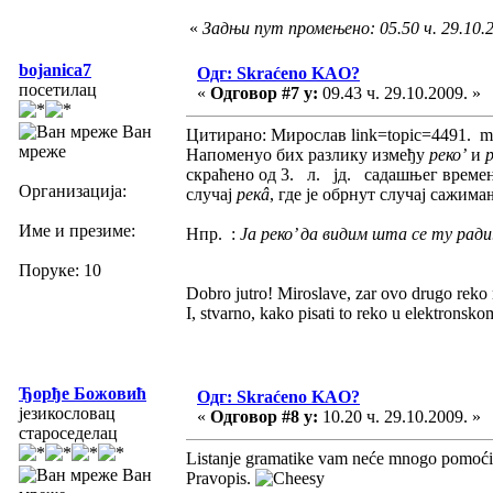
«
Задњи пут промењено: 05.50 ч. 29.10.2
bojanica7
Одг: Skraćeno KAO?
посетилац
«
Одговор #7 у:
09.43 ч. 29.10.2009. »
Ван
Цитирано: Мирослав link=topic=4491. 
мреже
Напоменуо бих разлику између
реко’
и
скраћено од 3. л. јд. садашњег време
Организација:
случај
рекâ
, где је обрнут случај сажима
Име и презиме:
Нпр. :
Ја реко’ да видим шта се ту рад
Поруке: 10
Dobro jutro! Miroslave, zar ovo drugo reko
I, stvarno, kako pisati to reko u elektronsko
Ђорђе Божовић
Одг: Skraćeno KAO?
језикословац
«
Одговор #8 у:
10.20 ч. 29.10.2009. »
староседелац
Listanje gramatike vam neće mnogo pomoći ok
Ван
Pravopis.