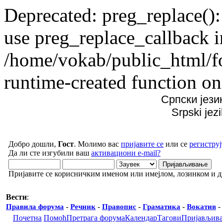
Deprecated: preg_replace():
use preg_replace_callback i
/home/vokab/public_html/f
runtime-created function on
Српски јези
Srpski jez
Добро дошли,
Гост
. Молимо вас
пријавите се
или се
региструј
Да ли сте изгубили ваш
активациони e-mail?
Пријавите се корисничким именом или имејлом, лозинком и 
Вести
:
Правила форума
-
Речник
-
Правопис
-
Граматика
-
Вокатив
Почетна
Помоћ
Претрага форума
Календар
Тагови
Пријављив