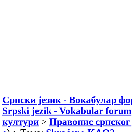
Српски језик - Вокабулар ф
Srpski jezik - Vokabular forum
култури
>
Правопис српског 