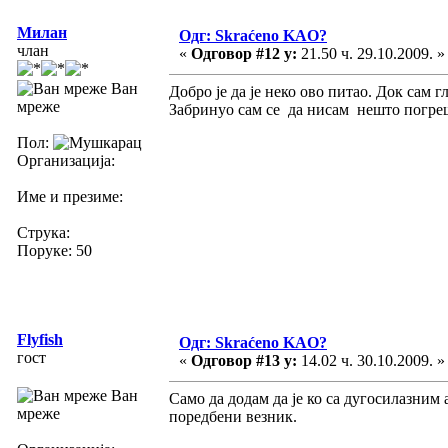
Милан
Одг: Skraćeno KAO?
члан
«
Одговор #12 у:
21.50 ч. 29.10.2009. »
Ван
Добро је да је неко ово питао. Док сам 
мреже
Забринуо сам се да нисам нешто погре
Пол:
Организација:
Име и презиме:
Струка:
Поруке: 50
Flyfish
Одг: Skraćeno KAO?
гост
«
Одговор #13 у:
14.02 ч. 30.10.2009. »
Ван
Само да додам да је ко са дугосилазним 
мреже
поредбени везник.