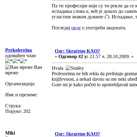
Па ти професори који су ти рекли да се
испадања слова
а
, већ је дошло до саж
угластим знаком дужине (ˆ). Испадање, 
Погледај
овде
о употреби акцената.
Prekobrojna
Одг: Skraćeno KAO?
одомаћен члан
«
Одговор #2 у:
21.57 ч. 28.10.2009. »
Ван
Hvala
мреже
Profesorima ne bih rekla da prelistaju grama
književnost, a nekad davno su me neki ubeđi
Организација:
Gore mi je kako početi to upotrebljavati tam
Име и презиме:
Струка:
Поруке: 202
Miki
Одг: Skraćeno KAO?