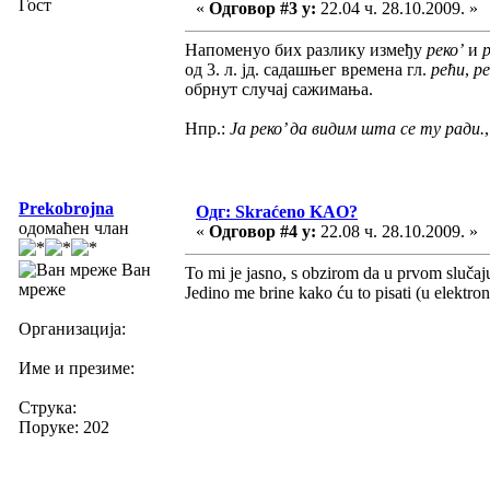
Гост
«
Одговор #3 у:
22.04 ч. 28.10.2009. »
Напоменуо бих разлику између
реко’
и
од 3. л. јд. садашњег времена гл.
рећи
,
р
обрнут случај сажимања.
Нпр.:
Ја реко’ да видим шта се ту ради.
Prekobrojna
Одг: Skraćeno KAO?
одомаћен члан
«
Одговор #4 у:
22.08 ч. 28.10.2009. »
Ван
To mi je jasno, s obzirom da u prvom slučaju
мреже
Jedino me brine kako ću to pisati (u elektr
Организација:
Име и презиме:
Струка:
Поруке: 202