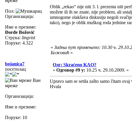
мреже
Oblik „rekao“ nije niti 3. l. prezenta niti p
Пол:
možete ili ih ne znate, nije problem, ali us
Организација:
umnogome olakšava diskusiju negoli svačije
tako), nego je oblik muškog roda jednine ra
Име и презиме:
Đorđe Božović
Струка:
lingvist
Поруке: 4.322
«
Задњи пут промењено: 10.30 ч. 29.10.
Божовић
»
bojanica7
Одг: Skraćeno KAO?
посетилац
«
Одговор #9 у:
10.25 ч. 29.10.2009. »
Ван
Upravo sam se setila zašto samo čitam ovaj v
мреже
Hvala
Организација:
Име и презиме:
Поруке: 10