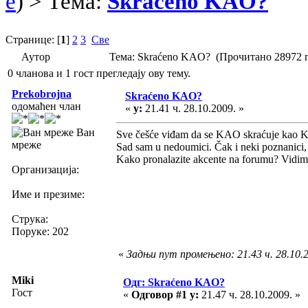
e
) > Тема:
Skraćeno KAO?
Странице: [
1
]
2
3
Све
Аутор
Тема: Skraćeno KAO? (Прочитано 28972 
0 чланова и 1 гост прегледају ову тему.
Prekobrojna
Skraćeno KAO?
одомаћен члан
«
у:
21.41 ч. 28.10.2009. »
Ван
Sve češće viđam da se KAO skraćuje kao KO
мреже
Sad sam u nedoumici. Čak i neki poznanici, 
Kako pronalazite akcente na forumu? Vidim 
Организација:
Име и презиме:
Струка:
Поруке: 202
«
Задњи пут промењено: 21.43 ч. 28.10.2
Miki
Одг: Skraćeno KAO?
Гост
«
Одговор #1 у:
21.47 ч. 28.10.2009. »