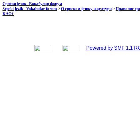
Српски језик - Вокабулар форум
Srpski jezik - Vokabular forum
>
О српском језику и култури
>
Правопис срп
KAO?
Powered by SMF 1.1 R