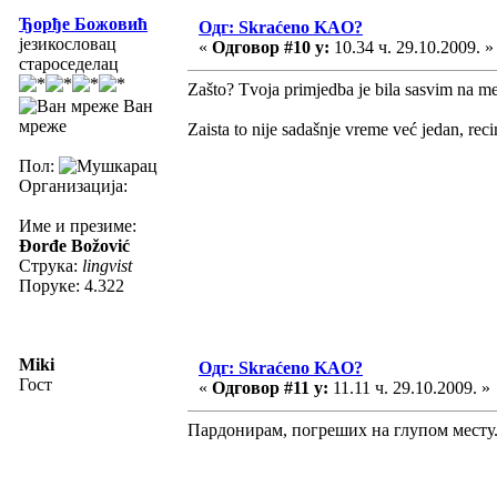
Ђорђе Божовић
Одг: Skraćeno KAO?
језикословац
«
Одговор #10 у:
10.34 ч. 29.10.2009. »
староседелац
Zašto? Tvoja primjedba je bila sasvim na me
Ван
мреже
Zaista to nije sadašnje vreme već jedan, rec
Пол:
Организација:
Име и презиме:
Đorđe Božović
Струка:
lingvist
Поруке: 4.322
Miki
Одг: Skraćeno KAO?
Гост
«
Одговор #11 у:
11.11 ч. 29.10.2009. »
Пардонирам, погреших на глупом месту