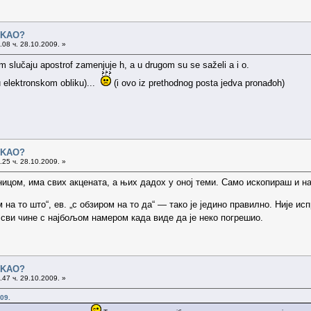
o KAO?
08 ч. 28.10.2009. »
m slučaju apostrof zamenjuje h, a u drugom su se saželi a i o.
u elektronskom obliku)...
(i ovo iz prethodnog posta jedva pronađoh)
o KAO?
25 ч. 28.10.2009. »
ицом, има свих акцената, а њих дадох у оној теми. Само ископираш и на
 на то што“, ев. „с обзиром на то да“ — тако је једино правилно. Није ис
сви чине с најбољом намером када виде да је неко погрешио.
o KAO?
47 ч. 29.10.2009. »
09.