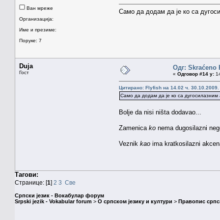
Ван мреже
Само да додам да је ко са дугоси
Организација:
Име и презиме:
Поруке: 7
Duja
Одг: Skraćeno
Гост
«
Одговор #14 у:
14
Цитирано: Flyfish на 14.02 ч. 30.10.2009.
Само да додам да је ко са дугосилазним 
Bolje da nisi ništa dodavao...
Zamenica
ko
nema dugosilazni nego
Veznik
kao
ima kratkosilazni akcen
Тагови:
Странице: [
1
]
2
3
Све
Српски језик - Вокабулар форум
Srpski jezik - Vokabular forum
>
О српском језику и култури
>
Правопис српск