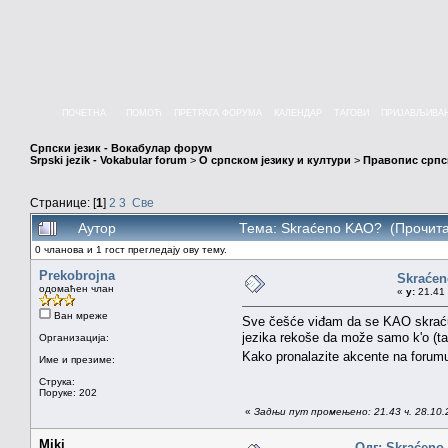
ПОЧЕТНА
ПОМОЋ
ПРЕТРАГА ФОРУМА
КАЛЕНДАР
ТАГОВИ
ПРИЈАВЉИВА
Српски језик - Вокабулар форум
Srpski jezik - Vokabular forum
>
О српском језику и култури
>
Правопис српск
Странице: [
1
]
2
3
Све
Аутор
Тема: Skraćeno KAO? (Прочита
0 чланова и 1 гост прегледају ову тему.
Prekobrojna
Skraće
одомаћен члан
«
у:
21.41 
Ван мреже
Sve češće viđam da se KAO skraćuj
jezika rekoše da može samo k'o (t
Организација:
Kako pronalazite akcente na forum
Име и презиме:
Струка:
Поруке: 202
«
Задњи пут промењено: 21.43 ч. 28.10.
Miki
Одг: Skraćen