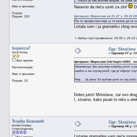
...Пошто је ово језички форум, не узми з
Име и презиме:
Naravno da neću uzeti za zlo!
Da
Струка:
Цитирано: Мирослав на 21.47 ч. 28.10.20
Поруке: 202
Па ти професори који су ти рекли да се
к
Listala sam i ja gramatiku zbog ov
«
Задњи пут промењено: 05.50 ч. 29.10.
bojanica7
Одг: Skraćen
посетилац
«
Одговор #7 у:
09.
Ван мреже
Цитирано: Мирослав link=topic=4491. 
Напоменуо бих разлику између
реко’
и
р
Организација:
наићи и на случај
рекâ
, где је обрнут с
Име и презиме:
Нпр. :
Ја реко’ да видим шта се ту рад
Поруке: 10
Dobro jutro! Miroslave, zar ovo dr
I, stvarno, kako pisati to reko u e
Ђорђе Божовић
Одг: Skraćen
језикословац
«
Одговор #8 у:
10.
староседелац
Listanje gramatike vam neće mnogo 
Ван мреже