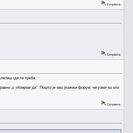
Сачувана
Сачувана
лепиш где ти треба.
правно „с обзиром да“. Пошто је ово језички форум, не узми за зло
Сачувана