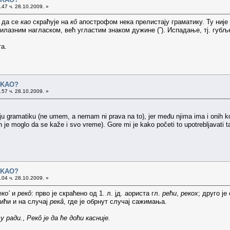
47 ч. 28.10.2009. »
и да се
као
скраћује на
кô
апострофом нека прелистају граматику. Ту ниј
лазним нагласком, већ угластим знаком дужине (ˆ). Испадање, тј. губ
а.
o KAO?
57 ч. 28.10.2009. »
aju gramatiku (ne umem, a nemam ni prava na to), jer među njima ima i onih ko
 je moglo da se kaže i svo vreme). Gore mi je kako početi to upotrebljavati 
o KAO?
04 ч. 28.10.2009. »
еко’
и
рекô
: прво је скраћено од 1. л. јд. аориста гл.
рећи
,
рекох
; друго ј
аићи и на случај
рекâ
, где је обрнут случај сажимања.
у ради.
,
Рекô је да ће доћи касније.