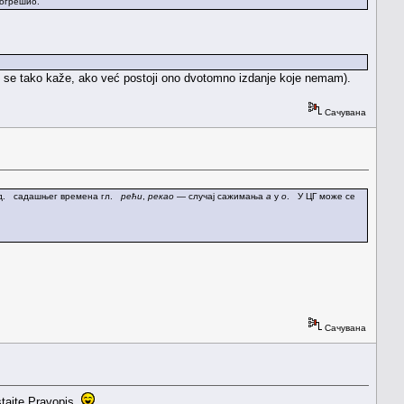
погрешио.
l' se tako kaže, ako već postoji ono dvotomno izdanje koje nemam).
Сачувана
 јд. садашњег времена гл.
рећи
,
рекао
— случај сажимања
а
у
о
. У ЦГ може се
Сачувана
stajte Pravopis.