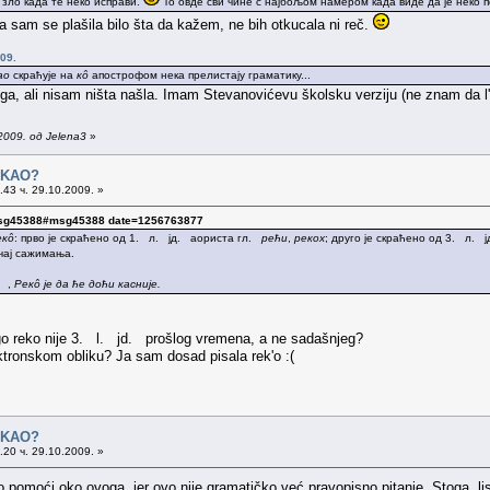
а зло када те неко исправи.
То овде сви чине с најбољом намером када виде да је неко 
 sam se plašila bilo šta da kažem, ne bih otkucala ni reč.
09.
ао
скраћује на
кô
апострофом нека прелистају граматику...
oga, ali nisam ništa našla. Imam Stevanovićevu školsku verziju (ne znam da 
2009. од Jelena3
»
o KAO?
43 ч. 29.10.2009. »
msg45388#msg45388 date=1256763877
екô
: прво је скраћено од 1. л. јд. аориста гл.
рећи
,
рекох
; друго је скраћено од 3. л.
лучај сажимања.
и.
,
Рекô је да ће доћи касније.
ugo reko nije 3. l. jd. prošlog vremena, a ne sadašnjeg?
lektronskom obliku? Ja sam dosad pisala rek'o :(
o KAO?
20 ч. 29.10.2009. »
pomoći oko ovoga, jer ovo nije gramatičko već pravopisno pitanje. Stoga, li