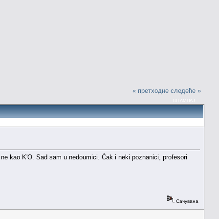
« претходне
следеће »
ШТАМПАЈ
e kao K'O. Sad sam u nedoumici. Čak i neki poznanici, profesori
Сачувана