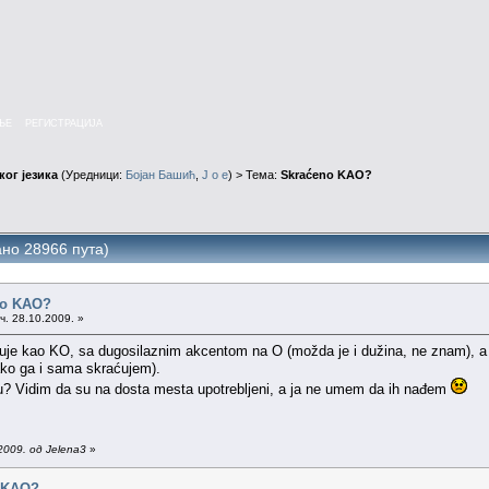
ЊЕ
РЕГИСТРАЦИЈА
ог језика
(Уредници:
Бојан Башић
,
J o e
) > Тема:
Skraćeno KAO?
но 28966 пута)
no KAO?
ч. 28.10.2009. »
e kao KO, sa dugosilaznim akcentom na O (možda je i dužina, ne znam), a n
ako ga i sama skraćujem).
u? Vidim da su na dosta mesta upotrebljeni, a ja ne umem da ih nađem
2009. од Jelena3
»
o KAO?