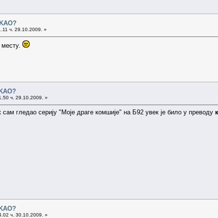
 KAO?
.11 ч. 29.10.2009. »
 месту.
 KAO?
.50 ч. 29.10.2009. »
ок сам гледао серију "Моје драге комшије" на Б92 увек је било у преводу
к
 KAO?
.02 ч. 30.10.2009. »