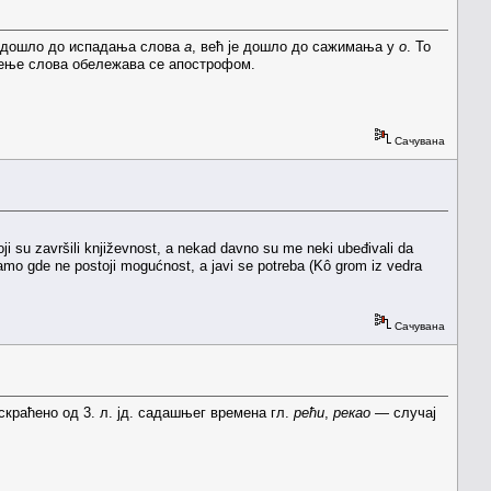
е дошло до испадања слова
а
, већ је дошло до сажимања у
о
. То
љење слова обележава се апострофом.
Сачувана
ji su završili književnost, a nekad davno su me neki ubeđivali da
tamo gde ne postoji mogućnost, a javi se potreba (Kô grom iz vedra
Сачувана
е скраћено од 3. л. јд. садашњег времена гл.
рећи
,
рекао
— случај