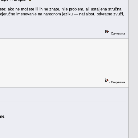
žete; ako ne možete ili ih ne znate, nije problem, ali ustaljena stručna
vojeručno imenovanje na narodnom jeziku — nažalost, odvratno zvuči,
Сачувана
Сачувана
eme.