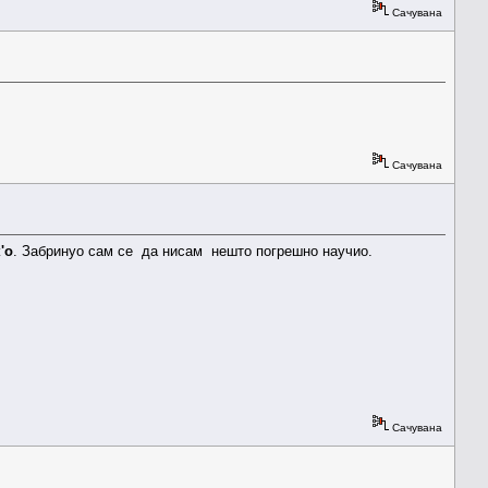
Сачувана
Сачувана
'о
. Забринуо сам се да нисам нешто погрешно научио.
Сачувана