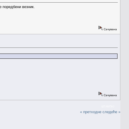
е поредбени везник.
Сачувана
Сачувана
ШТАМПАЈ
« претходне
следеће »