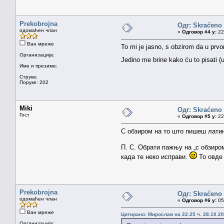
Prekobrojna
Одг: Skraćen
одомаћен члан
«
Одговор #4 у:
22.
Ван мреже
To mi je jasno, s obzirom da u prvo
Организација:
Jedino me brine kako ću to pisati (
Име и презиме:
Струка:
Поруке: 202
Miki
Одг: Skraćen
Гост
«
Одговор #5 у:
22.
С обзиром на то што пишеш латин
П. С. Обрати пажњу на „с обзиром
када те неко исправи.
То овде 
Prekobrojna
Одг: Skraćen
одомаћен члан
«
Одговор #6 у:
05.
Ван мреже
Цитирано: Мирослав на 22.25 ч. 28.10.20
Организација: