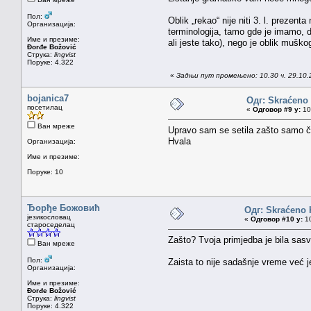
Пол:
Oblik „rekao“ nije niti 3. l. prezent
Организација:
terminologija, tamo gde je imamo, 
Име и презиме:
ali jeste tako), nego je oblik mušk
Đorđe Božović
Струка:
lingvist
Поруке: 4.322
«
Задњи пут промењено: 10.30 ч. 29.10
bojanica7
Одг: Skraćen
посетилац
«
Одговор #9 у:
10.
Ван мреже
Upravo sam se setila zašto samo čit
Hvala
Организација:
Име и презиме:
Поруке: 10
Ђорђе Божовић
Одг: Skraćeno
језикословац
«
Одговор #10 у:
10
староседелац
Zašto? Tvoja primjedba je bila sas
Ван мреже
Пол:
Zaista to nije sadašnje vreme već j
Организација:
Име и презиме:
Đorđe Božović
Струка:
lingvist
Поруке: 4.322