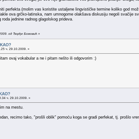
a niti perfekta (molim vas koristite ustaljene lingvističke termine koliko god mo
dakle ova grčko-latinska, nam umnogome olakšava diskusiju negoli svačije s
og roda jednine radnog glagolskog prideva.
.2009. од Ђорђе Божовић
»
o KAO?
25 ч. 29.10.2009. »
am ovaj vokabular a ne i pitam nešto ili odgovorim :)
 KAO?
.34 ч. 29.10.2009. »
vim na mestu.
edan, recimo tako, "prošli oblik" pomoću koga se gradi perfekat, tj. prošlo vr