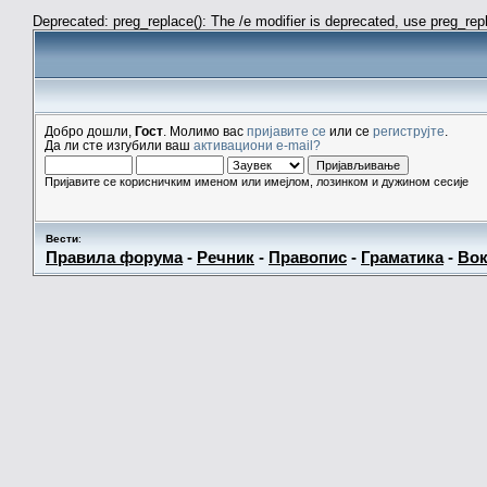
Deprecated: preg_replace(): The /e modifier is deprecated, use preg_re
Добро дошли,
Гост
. Молимо вас
пријавите се
или се
региструјте
.
Да ли сте изгубили ваш
активациони e-mail?
Пријавите се корисничким именом или имејлом, лозинком и дужином сесије
Вести
:
Правила форума
-
Речник
-
Правопис
-
Граматика
-
Вок