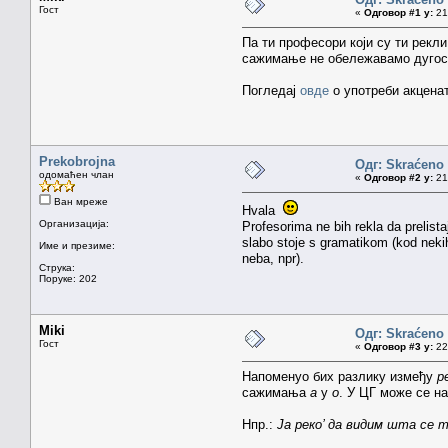
Гост
«
Одговор #1 у:
21.
Па ти професори који су ти рекл
сажимање не обележавамо дугоси
Погледај
овде
о употреби акценат
Prekobrojna
Одг: Skraćen
одомаћен члан
«
Одговор #2 у:
21.
Ван мреже
Hvala
Организација:
Profesorima ne bih rekla da prelist
slabo stoje s gramatikom (kod nekih
Име и презиме:
neba, npr).
Струка:
Поруке: 202
Miki
Одг: Skraćen
Гост
«
Одговор #3 у:
22.
Напоменуо бих разлику између
р
сажимања
а
у
о
. У ЦГ може се н
Нпр.:
Ја реко’ да видим шта се т