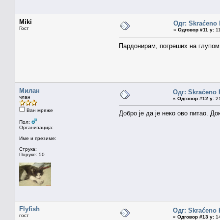
Miki
Одг: Skraćeno
Гост
«
Одговор #11 у:
11
Пардонирам, погреших на глупом
Милан
Одг: Skraćeno
члан
«
Одговор #12 у:
21
Ван мреже
Добро је да је неко ово питао. Д
Пол:
Организација:
Име и презиме:
Струка:
Поруке: 50
Flyfish
Одг: Skraćeno
гост
«
Одговор #13 у:
14