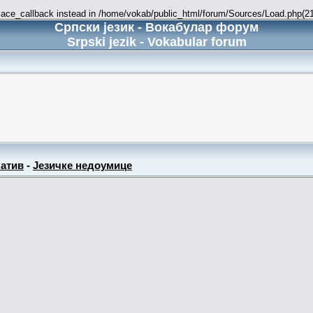
place_callback instead in /home/vokab/public_html/forum/Sources/Load.php(216
Српски језик - Вокабулар форум
Srpski jezik - Vokabular forum
атив
-
Језичке недоумице