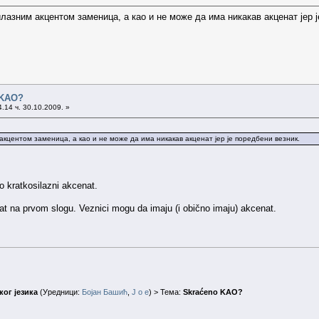
лазним акцентом заменица, а као и не може да има никакав акценат јер ј
 KAO?
.14 ч. 30.10.2009. »
акцентом заменица, а као и не може да има никакав акценат јер је поредбени везник.
 kratkosilazni akcenat.
at na prvom slogu. Veznici mogu da imaju (i obično imaju) akcenat.
ог језика
(Уредници:
Бојан Башић
,
J o e
) > Тема:
Skraćeno KAO?