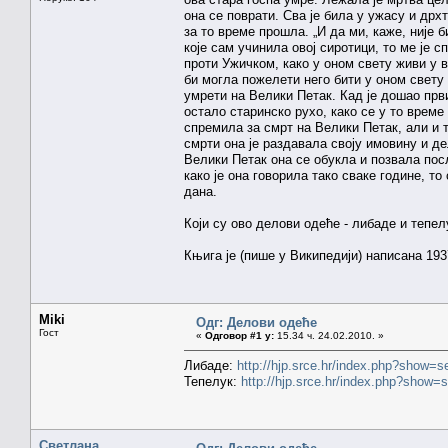
она се поврати. Сва је била у ужасу и дрхт
за то време прошла. „И да ми, каже, није 
које сам учинила овој сиротици, то ме је 
проти Ужичком, како у оном свету живи у в
би могла пожелети него бити у оном свету з
умрети на Велики Петак. Кад је дошао прв
остало старинско рухо, како се у то време
спремила за смрт на Велики Петак, али и 
смрти она је раздавала своју имовину и д
Велики Петак она се обукла и позвала пос
како је она говорила тако сваке године, то
дана.
Који су ово делови одеће - либаде и тепел
Књига је (пише у Википедији) написана 193
Miki
Одг: Делови одеће
Гост
«
Одговор #1 у:
15.34 ч. 24.02.2010. »
Либаде:
http://hjp.srce.hr/index.php?show
Тепелук:
http://hjp.srce.hr/index.php?sho
Светлана