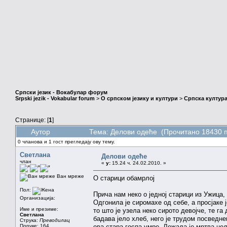
Српски језик - Вокабулар форум
Srpski jezik - Vokabular forum
>
О српском језику и култури
>
Српска култура
Странице: [
1
]
Аутор
Тема: Делови одеће (Прочитано 18430 п
0 чланова и 1 гост прегледају ову тему.
Светлана
Делови одеће
члан
«
у:
15.24 ч. 24.02.2010. »
Ван мреже
О старици обамрлој
Пол:
Прича нам неко о једној старици из Ужица, 
Организација:
Одгонила је сиромахе од себе, а просјаке
Име и презиме:
то што је узела неко сирото девојче, те га
Светлана
бадава јело хлеб, него је трудом посведне
Струка:
Преводилац
Поруке: 164
ова стара госпа умре. Лежала је мртва це