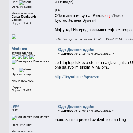
и тепелук).
Пол:
Организација:
/
P.S.
Име и презиме:
Обратити пажњу на: Рукова
оц
збирке:
Соња Ђорђевић
Струка:
Кустос Јелена Вулетић
Поруке: 1.404
Мајку му! На сред званичног сајта етногр
«
Задњи пут промењено: 17.51 ч. 24.02.2010. од С
Madiuxa
Одг: Делови одеће
староседелац
«
Одговор #5 у:
19.45 ч. 24.02.2010. »
Ван мреже
Je l' taj tepeluk ovo što ima na glavi Ljutica
ona sa svojim sinom Mihajlom...
Пол:
Организација:
http://tinyurl.com/5pvawm
Име и презиме:
Струка:
Поруке: 7.477
јура
Одг: Делови одеће
гост
«
Одговор #6 у:
00.17 ч. 16.09.2011. »
Ван мреже
mene zanima prevod ovakvih reči na Eng.
Организација:
Име и презиме: