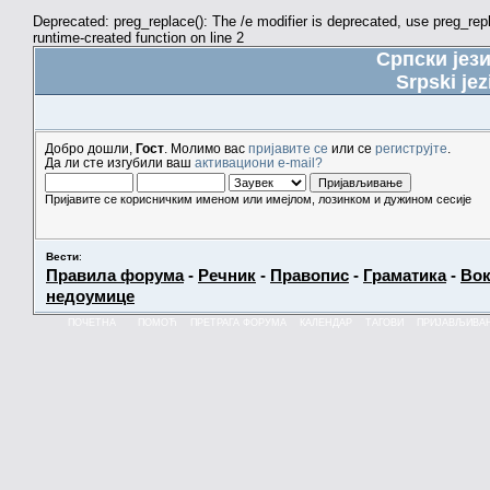
Deprecated: preg_replace(): The /e modifier is deprecated, use preg_re
runtime-created function on line 2
Српски јез
Srpski jez
Добро дошли,
Гост
. Молимо вас
пријавите се
или се
региструјте
.
Да ли сте изгубили ваш
активациони e-mail?
Пријавите се корисничким именом или имејлом, лозинком и дужином сесије
Вести
:
Правила форума
-
Речник
-
Правопис
-
Граматика
-
Вок
недоумице
ПОЧЕТНА
ПОМОЋ
ПРЕТРАГА ФОРУМА
КАЛЕНДАР
ТАГОВИ
ПРИЈАВЉИВА