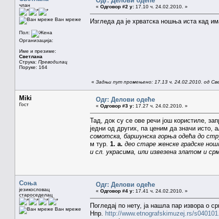
Одг: Делови одеће
члан
«
Одговор #2 у:
17.10 ч. 24.02.2010. »
Ван мреже
Изгледа да је хрватска ношња иста кад има
Пол:
Организација:
Име и презиме:
Светлана
Струка:
Преводилац
Поруке: 164
«
Задњи пут промењено: 17.13 ч. 24.02.2010. од С
Miki
Одг: Делови одеће
Гост
«
Одговор #3 у:
17.27 ч. 24.02.2010. »
Тад, док су се ове речи још користиле, з
једни од других, па ценим да значи исто, 
сомотска, баршунска горња одећа до стру
м тур.
1.
а.
део старе женске градске ношњ
и сл. украсима, или извезена златом и ср
Соња
Одг: Делови одеће
језикословац
«
Одговор #4 у:
17.41 ч. 24.02.2010. »
староседелац
Погледај по нету, ја нашла пар извора о ср
Ван мреже
Нпр.
http://www.etnografskimuzej.rs/s040101