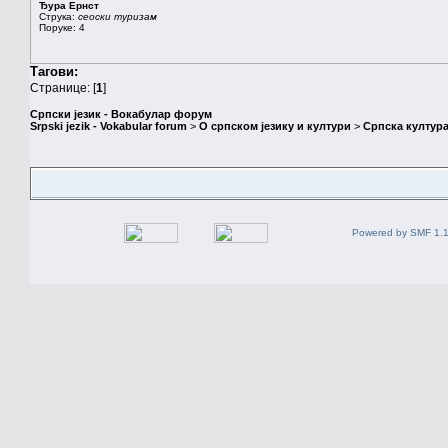
Ђура Ернст
Струка:
сеоски туризам
Поруке: 4
Тагови:
Странице: [
1
]
Српски језик - Вокабулар форум
Srpski jezik - Vokabular forum
>
О српском језику и култури
>
Српска култура
Powered by SMF 1.