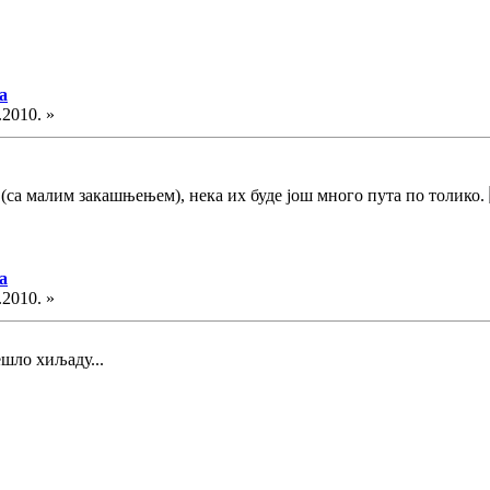
а
.2010. »
(са малим закашњењем), нека их буде још много пута по толико.
а
.2010. »
ешло хиљаду...