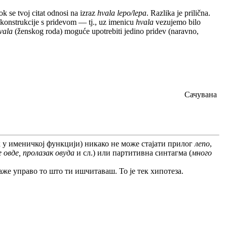
ok se tvoj citat odnosi na izraz
hvala lepo/lepa
. Razlika je prilična.
 konstrukcije s pridevom — tj., uz imenicu
hvala
vezujemo bilo
vala
(ženskog roda) moguće upotrebiti jedino pridev (naravno,
Сачувана
ик у именичкој функцији) никако не може стајати прилог
лепо
,
 овде, пролазак овуда
и сл.) или партитивна синтагма (
много
 каже управо то што ти ишчитаваш. То је тек хипотеза.