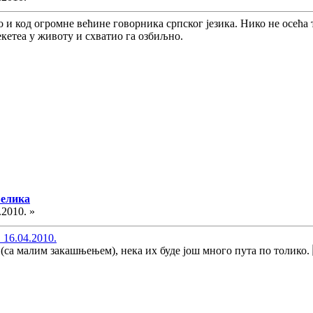
као и код огромне већине говорника српског језика. Нико не осе
екетеа у животу и схватио га озбиљно.
велика
.2010. »
 16.04.2010.
(са малим закашњењем), нека их буде још много пута по толико.