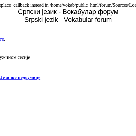
replace_callback instead in /home/vokab/public_html/forum/Sources/Loa
Српски језик - Вокабулар форум
Srpski jezik - Vokabular forum
те
.
дужином сесије
-
Језичке недоумице