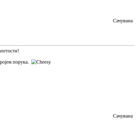
Сачувана
апетости!
бројем порука.
Сачувана