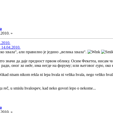
а
.2010. »
4.2010.
 14.04.2010.
ко хвала“, али правилно је једино „велика хвала“.
што значи да даје предност првом облику. Осим Фекетеа, нисам чи
 ради, оног
за овде
, има негде на форуму; или његовог
еуро
, око
Nikad nisam nikom rekla ni lepa hvala ni velika hvala, nego veliko hvala
gu reč, u smislu hvalospev, kad neko govori lepo o nekome...
а
.2010. »