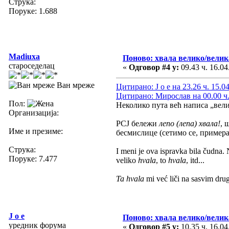
Струка:
Поруке: 1.688
Madiuxa
Поново: хвала велико/велик
староседелац
«
Одговор #4 у:
09.43 ч. 16.04
Ван мреже
Цитирано: J o e на 23.26 ч. 15.0
Цитирано: Мирослав на 00.00 ч.
Пол:
Неколико пута већ написа „вели
Организација:
РСЈ бележи
лепо (лепа) хвала!
, 
Име и презиме:
бесмислице (сетимо се, примера
Струка:
I meni je ova ispravka bila čudna. 
Поруке: 7.477
veliko
hvala
, to
hvala
, itd...
Ta hvala
mi već liči na sasvim dru
J o e
Поново: хвала велико/велик
уредник форума
«
Одговор #5 у:
10.35 ч. 16.04