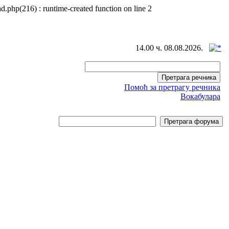
d.php(216) : runtime-created function on line 2
14.00 ч. 08.08.2026.
Помоћ за претрагу речника
Вокабулара