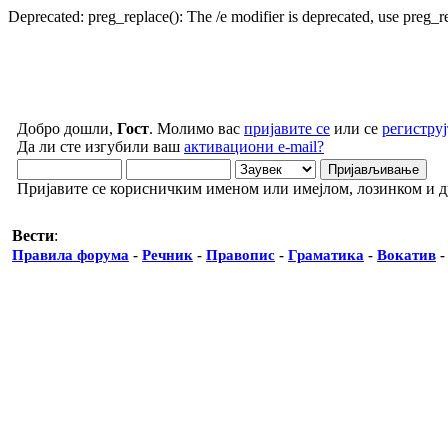
Deprecated: preg_replace(): The /e modifier is deprecated, use preg_
Добро дошли,
Гост
. Молимо вас
пријавите се
или се
региструј
Да ли сте изгубили ваш
активациони e-mail?
Пријавите се корисничким именом или имејлом, лозинком и 
Вести
:
Правила форума
-
Речник
-
Правопис
-
Граматика
-
Вокатив