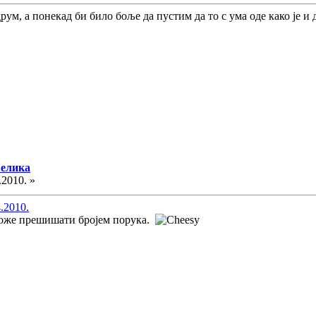
рум, а понекад би било боље да пустим да то с ума оде како је и 
велика
.2010. »
4.2010.
може прешишати бројем порука.