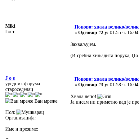
Miki
Поново: хвала велико/велик
Гост
«
Одговор #2 у:
01.55 ч. 16.04
Захваљујем.
(И срећна хиљадита порука, Џо 
J o e
Поново: хвала велико/велик
уредник форума
«
Одговор #3 у:
01.58 ч. 16.04
староседелац
Хвала лепо!
Ван мреже
Ја нисам ни приметио кад је пр
Пол:
Организација:
Име и презиме: