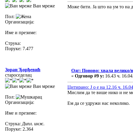
Ван мреже
Може бити. Ја што на ум то на д
Пол:
Организација:
Име и презиме:
Струка:
Поруке: 7.477
Зоран Ђорђевић
Одг: Поново: хвала велико/
староседелац
«
Одговор #9 у:
16.43 ч. 16.04
Ван мреже
Цитирано: J o e на 12.16 ч. 16.0
Мислим да те више нико и не 
Пол:
Организација:
Ем да се удружи нас неколико.
Име и презиме:
Струка:
Дипл. инж.
Поруке: 2.364