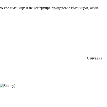
ћа то као именицу и не конгруира придевом с именицом, осим
Сачувана
)