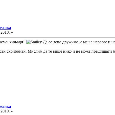
велика
.2010. »
у осмој хиљади!
Да се лепо дружимо, с мање нервозе и н
опасан скрибоман. Мислим да те више нико и не може прешишати 
велика
.2010. »