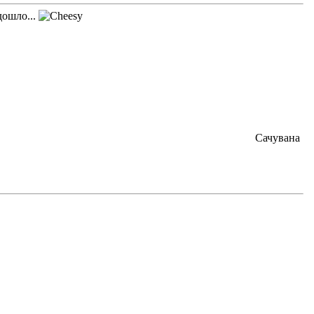
дошло...
Сачувана