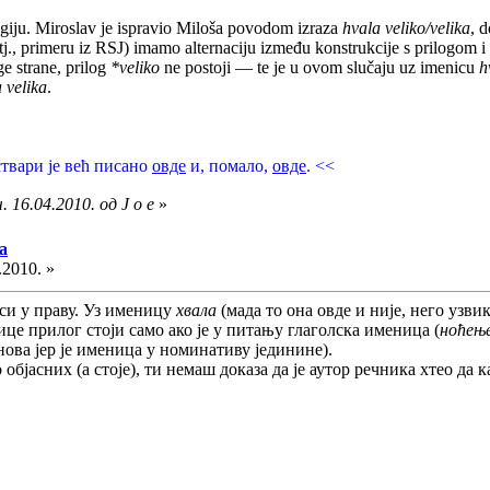
ogiju. Miroslav je ispravio Miloša povodom izraza
hvala veliko/velika
, d
j., primeru iz RSJ) imamo alternaciju između konstrukcije s prilogom i
ge strane, prilog
*veliko
ne postoji — te je u ovom slučaju uz imenicu
h
 velika
.
 ствари је већ писано
овде
и, помало,
овде
. <<
 16.04.2010. од J o e
»
а
.2010. »
иси у праву. Уз именицу
хвала
(мада то она овде и није, него узв
ице прилог стоји само ако је у питању глаголска именица (
ноћење
ова јер је именица у номинативу јединине).
о објасних (а стоје), ти немаш доказа да је аутор речника хтео да