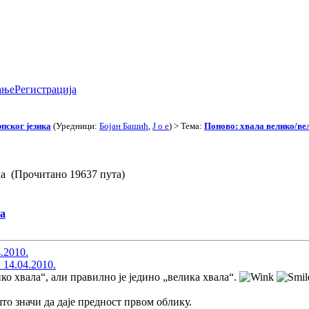
ање
Регистрација
пског језика
(Уредници:
Бојан Башић
,
J o e
) > Тема:
Поново: хвала велико/ве
ка (Прочитано 19637 пута)
ка
4.2010.
 14.04.2010.
ко хвала“, али правилно је једино „велика хвала“.
што значи да даје предност првом облику.