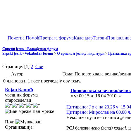
Почетна
Помоћ
Претрага форума
Календар
Тагови
Пријављив
Српски језик - Вокабулар форум
Srpski jezik - Vokabular forum
>
О српском језику и култури
>
Граматика ср
Странице: [
1
]
2
Све
Аутор
Тема: Поново: хвала велико/вели
0 чланова и 1 гост прегледају ову тему.
Бојан Башић
Поново: хвала велико/вели
уредник форума
«
у:
00.15 ч. 16.04.2010. »
староседелац
Цитирано: J o e на 23.26 ч. 15.0
Ван мреже
Цитирано: Мирослав на 00.00 ч.
Неколико пута већ написа „вели
Пол:
Организација:
РСЈ бележи
лепо (лепа) хвала!
, 