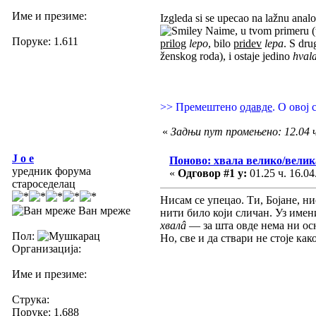
Име и презиме:
Izgleda si se upecao na lažnu anal
Naime, u tvom primeru (t
Поруке: 1.611
prilog
lepo
, bilo
pridev
lepa
. S dru
ženskog roda), i ostaje jedino
hvala
>> Премештено
одавде
. О овој
«
Задњи пут промењено: 12.04 ч.
J o e
Поново: хвала велико/велик
уредник форума
«
Одговор #1 у:
01.25 ч. 16.04
староседелац
Нисам се упецао. Ти, Бојане, н
Ван мреже
нити било који сличан. Уз имен
хвалâ
— за шта овде нема ни осн
Пол:
Но, све и да ствари не стоје как
Организација:
Име и презиме:
Струка:
Поруке: 1.688