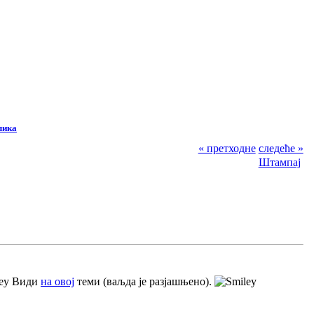
лика
« претходне
следеће »
Штампај
Види
на овој
теми (ваљда је разјашњено).