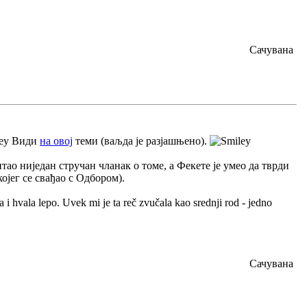
Сачувана
Види
на овој
теми (ваљда је разјашњено).
тао ниједан стручан чланак о томе, а Фекете је умео да тврди
 којег се свађао с Одбором).
 i hvala lepo. Uvek mi je ta reč zvučala kao srednji rod - jedno
Сачувана