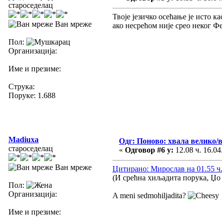
староседелац
Твоје језичко осећање је исто 
Ван мреже
ако несрећом није срео неког Ф
Пол:
Организација:
Име и презиме:
Струка:
Поруке: 1.688
Madiuxa
Одг: Поново: хвала велико/
староседелац
«
Одговор #6 у:
12.08 ч. 16.04
Ван мреже
Цитирано: Мирослав на 01.55 ч.
(И срећна хиљадита порука, Џо 
Пол:
Организација:
A meni sedmohiljadita?
Име и презиме: