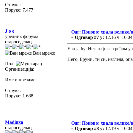
Струка:
Поруке: 7.477
J o e
Одг: Поново: хвала велико/
уредник форума
«
Одговор #7 у:
12.16 ч. 16.04
староседелац
Ево ја ћу: Нек ти је са срећом 
Ван мреже
Него, Бруни, ти си, изгледа, 
Пол:
Организација:
Име и презиме:
Струка:
Поруке: 1.688
Madiuxa
Одг: Поново: хвала велико/
староседелац
«
Одговор #8 у:
12.19 ч. 16.04