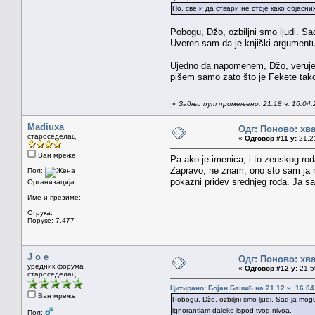
Но, све и да ствари не стоје како објасн
Pobogu, Džo, ozbiljni smo ljudi. Sa
Uveren sam da je knjiški argumentu
Ujedno da napomenem, Džo, verujem
pišem samo zato što je Fekete tak
«
Задњи пут промењено: 21.18 ч. 16.04.
Madiuxa
Одг: Поново: хв
староседелац
«
Одговор #11 у:
21.21
Ван мреже
Pa ako je imenica, i to zenskog roda
Zapravo, ne znam, ono sto sam ja mi
Пол:
pokazni pridev srednjeg roda. Ja sam 
Организација:
Име и презиме:
Струка:
Поруке: 7.477
J o e
Одг: Поново: хв
уредник форума
«
Одговор #12 у:
21.59
староседелац
Цитирано: Бојан Башић на 21.12 ч. 16.04
Ван мреже
Pobogu, Džo, ozbiljni smo ljudi. Sad ja mogu
ignorantiam daleko ispod tvog nivoa.
Пол: