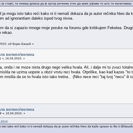
их (а стоје), ти немаш доказа да је аутор речника хтео да каже управо то што ти ишчитаваш.
d ja mogu isto tako reći kako ni ti nemaš dokaza da je autor rečnika hteo da k
m ad ignorantiam daleko ispod tvog nivoa.
 da si zapazio mnoge moje poruke na forumu gde kritikujem Feketea. Drugim
o rekao.
2010. од Бојан Башић
»
ала велико/велика
 ч. 16.04.2010. »
, onda i ne moze nista drugo nego velika hvala. Ali, i dalje mi to zvuci totalno
slila ne uzima uopste u obzir vrstu reci hvala. Otprilike, kao kad kazes "to 
mislila da se to hvala isto tako tretira... (Niko nece reci "taj tvoj "necu" ili ta
ала велико/велика
 ч. 16.04.2010. »
.2010.
 isto tako reći kako ni ti nemaš dokaza da je autor rečnika hteo da kaže upravo to što ti iščitavaš