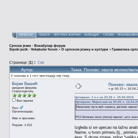
ПОЧЕТНА
ПОМОЋ
ПРЕТРАГА ФОРУМА
КАЛЕНДАР
ТАГОВИ
ПРИЈАВЉИВА
Српски језик - Вокабулар форум
Srpski jezik - Vokabular forum
>
О српском језику и култури
>
Граматика српс
Странице: [
1
]
2
Све
Аутор
Тема: Поново: хвала велико/вел
0 чланова и 1 гост прегледају ову тему.
Бојан Башић
Поново: хвала
уредник форума
«
у:
00.15 ч. 16.04.
староседелац
Цитирано: J o e на 23.26 ч. 15.04.2010.
Ван мреже
Цитирано: Мирослав на 00.00 ч. 14.04.2
Неколико пута већ написа „велико хвала“
Пол:
Организација:
РСЈ бележи
лепо (лепа) хвала!
, што зна
Име и презиме:
Поруке: 1.611
Izgleda si se upecao na lažnu anal
Naime, u tvom primeru (tj., primeru
lepa
. S druge strane, prilog
*veliko
n