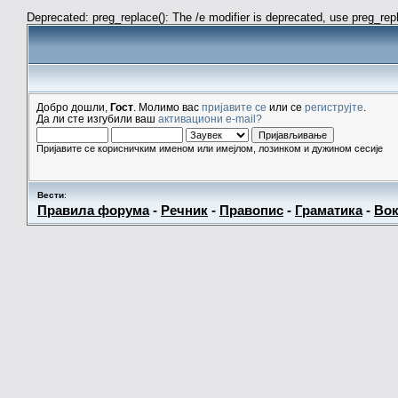
Deprecated: preg_replace(): The /e modifier is deprecated, use preg_re
Добро дошли,
Гост
. Молимо вас
пријавите се
или се
региструјте
.
Да ли сте изгубили ваш
активациони e-mail?
Пријавите се корисничким именом или имејлом, лозинком и дужином сесије
Вести
:
Правила форума
-
Речник
-
Правопис
-
Граматика
-
Вок