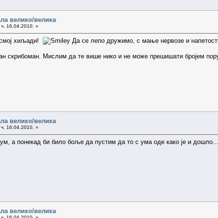
ала велико/велика
ч. 16.04.2010. »
 осмој хиљади!
Да се лепо дружимо, с мање нервозе и напетост
асан скрибоман. Мислим да те више нико и не може прешишати бројем по
ала велико/велика
ч. 16.04.2010. »
ум, а понекад би било боље да пустим да то с ума оде како је и дошло..
ала велико/велика
ч. 16.04.2010. »