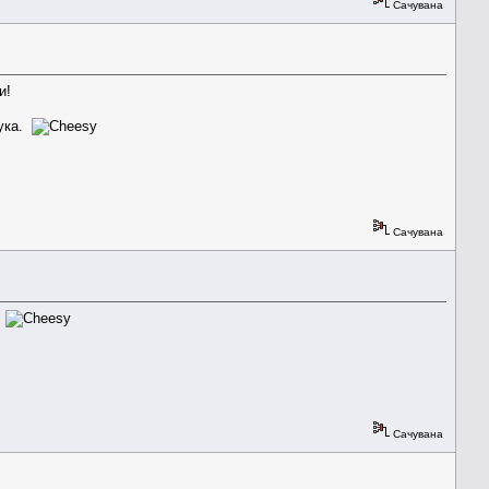
Сачувана
и!
рука.
Сачувана
.
Сачувана