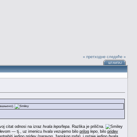
« претходне
следеће »
ШТАМПАЈ
јашњено).
voj citat odnosi na izraz
hvala lepo/lepa
. Razlika je prilična.
ridevom — tj., uz imenicu
hvala
vezujemo bilo
prilog
lepo
, bilo
pridev
rebiti jedino pridev (naravno, ženskog roda), i ostaje jedino
hvala