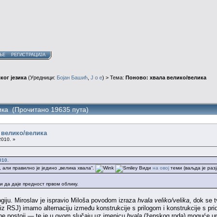
ЊЕ
РЕГИСТРАЦИЈА
ког језика
(Уредници:
Бојан Башић
,
J o e
) > Тема:
Поново: хвала велико/велика
ика (Прочитано 19635 пута)
 велико/велика
2010. »
010.
, али правилно је једино „велика хвала“.
Види
на овој
теми (ваљда је раз
чи да даје предност првом облику.
ogiju. Miroslav je ispravio Miloša povodom izraza
hvala veliko/velika
, dok se t
 iz RSJ) imamo alternaciju između konstrukcije s prilogom i konstrukcije s p
e postoji — te je u ovom slučaju uz imenicu
hvala
(ženskog roda) moguće upot