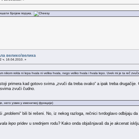
ишати бројем порука.
ала велико/велика
 ч. 16.04.2010. »
m nikom rekla ni lepa hvala ni velika hvala, nego veliko hvala i hvala lepo. Uvek mi je ta reč zvuča
stoji primera kad gotovo svima „zvuči da treba ovako“ a ipak treba drugačije
o svima zvuči čudno.
е, него узвик у именичкој функцији)
ši „problemi“ bili bi rešeni. No, iz nekog razloga, rečnici tvrdoglavo odbijaju 
vala lepo
pridev u srednjem rodu? Kako onda objašnjavaš da je akcenat isklj