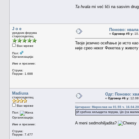
Ta hvala
mi već liči na sasvim dru
J o e
Поново: хвала
уредник форума
«
Одговор #5 у:
10.
староседелац
Твоје језичко осећање је исто ка
Ван мреже
није срео неког Фекетеа у животу
Пол:
Организација:
Име и презиме:
Струка:
Поруке: 1.688
Madiuxa
Одг: Поново: хв
староседелац
«
Одговор #6 у:
12.08 
Ван мреже
Цитирано: Мирослав на 01.55 ч. 16.04.20
(И срећна хиљадита порука, Џо (са мали
Пол:
Организација:
A meni sedmohiljadita?
Име и презиме:
Струка:
Поруке: 7.477