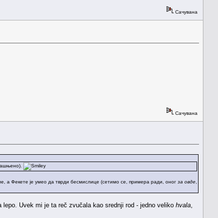
Сачувана
Сачувана
јашњено).
ме, а Фекете је умео да тврди бесмислице (сетимо се, примера ради, оног
за овде
,
a lepo. Uvek mi je ta reč zvučala kao srednji rod - jedno veliko
hvala
,