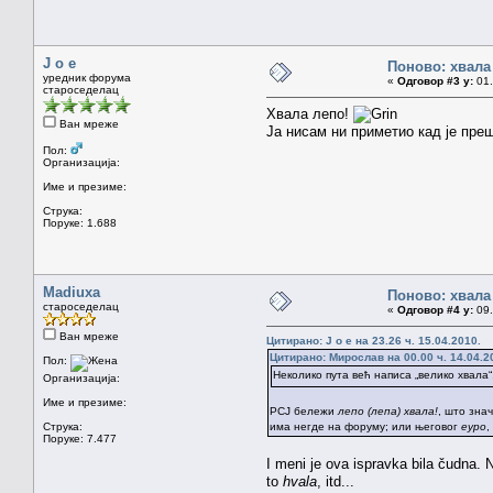
J o e
Поново: хвала
уредник форума
«
Одговор #3 у:
01.
староседелац
Хвала лепо!
Ван мреже
Ја нисам ни приметио кад је пре
Пол:
Организација:
Име и презиме:
Струка:
Поруке: 1.688
Madiuxa
Поново: хвала
староседелац
«
Одговор #4 у:
09.
Ван мреже
Цитирано: J o e на 23.26 ч. 15.04.2010.
Цитирано: Мирослав на 00.00 ч. 14.04.2
Пол:
Неколико пута већ написа „велико хвала“
Организација:
Име и презиме:
РСЈ бележи
лепо (лепа) хвала!
, што зна
Струка:
има негде на форуму; или његовог
еуро
,
Поруке: 7.477
I meni je ova ispravka bila čudna. N
to
hvala
, itd...