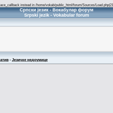
place_callback instead in /home/vokab/public_html/forum/Sources/Load.php(216
Српски језик - Вокабулар форум
Srpski jezik - Vokabular forum
атив
-
Језичке недоумице