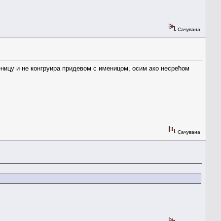
Сачувана
именицу и не конгруира придевом с именицом, осим ако несрећом
Сачувана