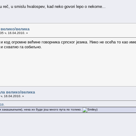
gu reč, u smislu hvalospev, kad neko govori lepo o nekome...
 велико/велика
35 ч. 16.04.2010. »
о и код огромне већине говорника српског језика. Нико не осећа то као 
 и схватио га озбиљно.
ала велико/велика
ч. 16.04.2010. »
10.
м закашњењем), нека их буде још много пута по толико.
)