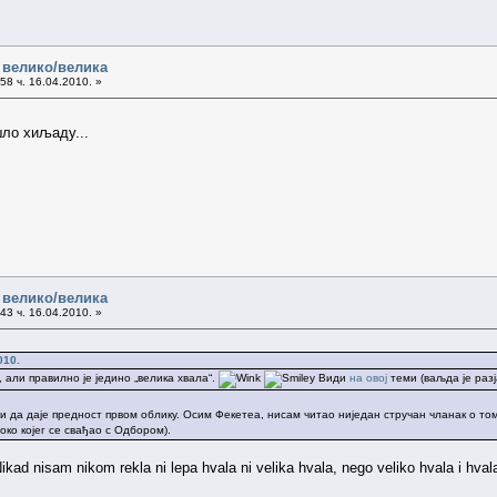
 велико/велика
58 ч. 16.04.2010. »
шло хиљаду...
 велико/велика
43 ч. 16.04.2010. »
010.
, али правилно је једино „велика хвала“.
Види
на овој
теми (ваљда је раз
чи да даје предност првом облику. Осим Фекетеа, нисам читао ниједан стручан чланак о то
 око којег се свађао с Одбором).
ikad nisam nikom rekla ni lepa hvala ni velika hvala, nego veliko hvala i hval