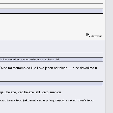
Сачувана
la kao srednji rod - jedno veliko
hvala
, to
hvala
, itd...
. Ovde razmatramo da li je i ovo jedan od takvih — a ne dovodimo u
da ga ubeleže, već beleže isključivo imenicu.
učivo
hvala lȇpo
(akcenat kao u prilogu
lȇpo
), a nikad
*hvala lépo