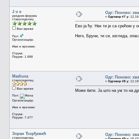
J o e
Одг: Поново: хв
уредник форума
«
Одговор #7 у:
12.16 
староседелац
Ево ја ћу: Нек ти је са срећом у
Ван мреже
Него, Бруни, ти си, изгледа, оп
Пол:
Организација:
Име и презиме:
Струка:
Поруке: 1.688
Madiuxa
Одг: Поново: хв
староседелац
«
Одговор #8 у:
12.19 
Ван мреже
Може бити. Ја што на ум то на др
Пол:
Организација:
Име и презиме:
Струка:
Поруке: 7.477
Зоран Ђорђевић
Одг: Поново: хв
староседелац
«
Одговор #9 у:
16.43 