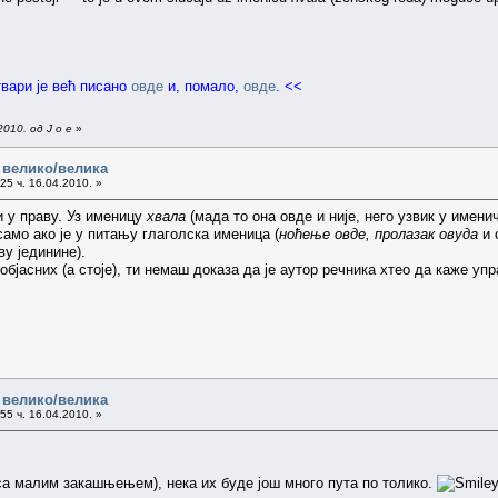
ствари је већ писано
овде
и, помало,
овде
. <<
010. од J o e
»
 велико/велика
25 ч. 16.04.2010. »
и у праву. Уз именицу
хвала
(мада то она овде и није, него узвик у имени
само ако је у питању глаголска именица (
ноћење овде, пролазак овуда
и 
ву јединине).
 објасних (а стоје), ти немаш доказа да је аутор речника хтео да каже уп
 велико/велика
55 ч. 16.04.2010. »
са малим закашњењем), нека их буде још много пута по толико.