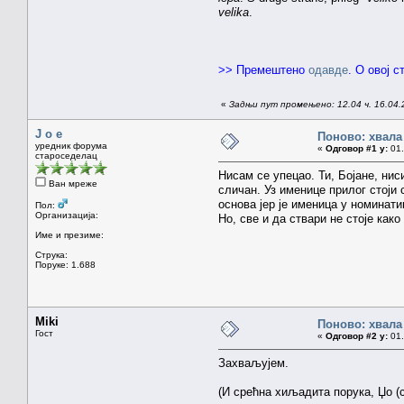
velika
.
>> Премештено
одавде
. О овој 
«
Задњи пут промењено: 12.04 ч. 16.04.2
J o e
Поново: хвала
уредник форума
«
Одговор #1 у:
01.
староседелац
Нисам се упецао. Ти, Бојане, нис
Ван мреже
сличан. Уз именице прилог стоји 
основа јер је именица у номинати
Пол:
Организација:
Но, све и да ствари не стоје како
Име и презиме:
Струка:
Поруке: 1.688
Miki
Поново: хвала
Гост
«
Одговор #2 у:
01.
Захваљујем.
(И срећна хиљадита порука, Џо (