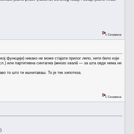
Сачувана
чкој функцији) никако не може стајати прилог
лепо
, нити било који
сл.) или партитивна синтагма (
много хвалâ
— за шта овде нема ни
раво то што ти ишчитаваш. То је тек хипотеза.
Сачувана
)