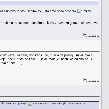
aže upravo to što ti iščitavaš, i šta smo onda postigli?
 rečima, ne uzimam ono što on kaže zdravo za gotovo, niti sve ovo
Сачувана
 bez veze. Ja sam, isto kao i Joe, mislila da postoji i uzvik hvala.
tvoje "necu" nista ne znaci". Dakle ovde je "necu" odredjeno sa TO,
 tvoja "necu"...)
Сачувана
, i šta smo onda postigli?
Uveren sam da je knjiški argumentum ad