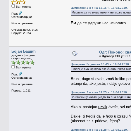
Ван мреже
Цитирано: J o e на 12.16 ч. 16.04.2010.
Мислим да те више нико и не може преш
Пол:
Организација:
Ем да се удружи нас неколико.
Име и презиме:
Струка:
Дипл. инж.
Поруке: 2.364
Бојан Башић
Одг: Поново: хв
уредник форума
«
Одговор #10 у:
21.12
староседелац
Цитирано: Бруни на 09.43 ч. 16.04.2010.
Ван мреже
I meni je ova ispravka bila čudna. Nikad nisa
Пол:
Организација:
Bruni, dugo si ovde, znaš koliko po
pitanje da, ako jeste, i dalje gotov
Име и презиме:
Поруке: 1.611
Цитирано: J o e на 01.25 ч. 16.04.2010.
Уз именицу
хвала
(мада то она овде и ниј
Ako bi postojao
uzvik
hvala
, svi na
Dakle, ti tvrdiš da je
lepo
u izrazu
h
(akcenat sr. r. prideva,
lépo
)?
Цитирано: J o e на 01.25 ч. 16.04.2010.