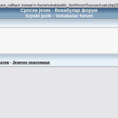
place_callback instead in /home/vokab/public_html/forum/Sources/Load.php(216
Српски језик - Вокабулар форум
Srpski jezik - Vokabular forum
атив
-
Језичке недоумице