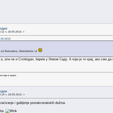
одан
.11 ч. 18.05.2010. »
.05.2010.
, od Slobodána, Slobòdānka i sl.
а, али не и Слободан, барем у Новом Саду. А који је то крај, ако сме да 
и вук и каже:
одан
.15 ч. 18.05.2010. »
skraćivanje i gubljenje postakcenatskih dužina.
ita.