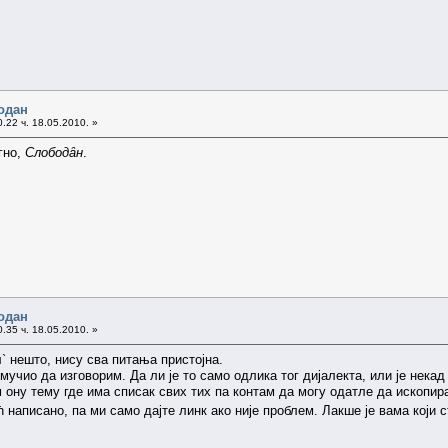
одан
.22 ч. 18.05.2010. »
гно,
Слободȃн
.
одан
.35 ч. 18.05.2010. »
` нешто, нису сва питања пристојна.
учио да изговорим. Да ли је то само одлика тог дијалекта, или је нека
 ону тему где има списак свих тих па контам да могу одатле да ископир
 написано, па ми само дајте линк ако није проблем. Лакше је вама који 