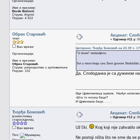
Организација:
Име и презиме:
Đorđe Božović
Струка:
lingvist
Поруке: 4.322
Обрен Старовић
Акценат: Слоб
члан
«
Одговор #11 у:
00
Ван мреже
Цитирано: Ђорђе Божовић на 23.39 ч. 17
"U stvari" rastavljeno.
Организација:
Име и презиме:
Svi u mom kraju ceo život govore Slobòdān
Обрен Старовић
Струка:
рачунарство и аутоматика
Поруке: 102
Да, Слободанка је са дужином на 
Иде Црвенкапица шумом. Наиђе неписмен
-Шта то носиш баци?
И Црвенкапа баци. . . . .
Ђорђе Божовић
Акценат: Слоб
језикословац
«
Одговор #12 у:
00
староседелац
Už’čki.
Kraj koji nije zahvatilo 
Ван мреже
Пол:
Ne postoji ništa što ne sme da se p
Организација: