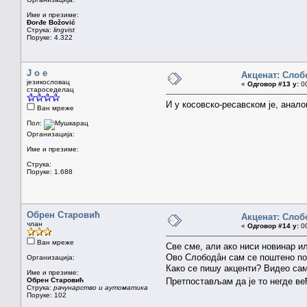
Име и презиме:
Đorđe Božović
Струка:
lingvist
Поруке: 4.322
J o e
Акценат: Слоб
језикословац
«
Одговор #13 у:
00
староседелац
И у косовско-ресавском је, анало
Ван мреже
Пол:
Организација:
Име и презиме:
Струка:
Поруке: 1.688
Обрен Старовић
Акценат: Слоб
члан
«
Одговор #14 у:
00
Ван мреже
Све сме, али ако ниси новинар ил
Ово Слободȃн сам се поштено пом
Организација:
Како се пишу акценти? Видео сам
Име и презиме:
Обрен Старовић
Претпостављам да је то негде већ
Струка:
рачунарство и аутоматика
Поруке: 102