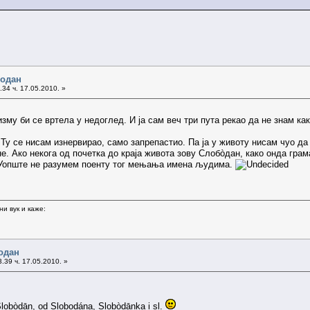
бодан
34 ч. 17.05.2010. »
му би се вртела у недоглед. И ја сам веч три пута рекао да не знам како
 Ту се нисам изнервирао, само запрепастио. Па ја у животу нисам чуо д
не. Ако некога од почетка до краја живота зову Слобòдан, како онда гра
 Уопште не разумем поенту тог мењања имена људима.
и вук и каже:
одан
.39 ч. 17.05.2010. »
Slobòdān, od Slobodána, Slobòdānka i sl.