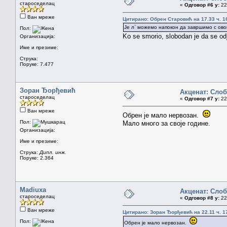
староседелац
«
Одговор #6 у:
22.
Ван мреже
Цитирано: Обрен Старовић на 17.33 ч. 1
Је л` можемо напокон да завршимо с ов
Пол:
Ko se smorio, slobodan je da se od
Организација:
Име и презиме:
Струка:
Поруке: 7.477
Зоран Ђорђевић
Акценат: Сло
староседелац
«
Одговор #7 у:
22.
Ван мреже
Обрен је мало нервозан.
Пол:
Мало много за своје године.
Организација:
Име и презиме:
Струка:
Дипл. инж.
Поруке: 2.364
Madiuxa
Акценат: Сло
староседелац
«
Одговор #8 у:
22.
Ван мреже
Цитирано: Зоран Ђорђевић на 22.11 ч. 1
Пол:
Обрен је мало нервозан.