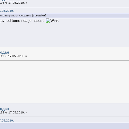
06 ч. 17.05.2010. »
6.05.2010.
ом расправом, сморила је жешће?
javi od teme i da je napusti
бодан
11 ч. 17.05.2010. »
бодан
12 ч. 17.05.2010. »
7.05.2010.