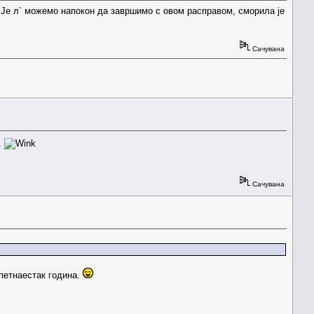
! Је л` можемо напокон да завршимо с овом расправом, сморила је
Сачувана
.
Сачувана
 петнаестак година.