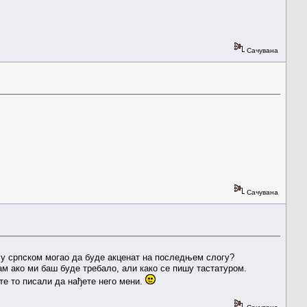
Сачувана
Сачувана
д у српском могао да буде акценат на последњем слогу?
ам ако ми баш буде требало, али како се пишу тастатуром.
сте то писали да нађете него мени.