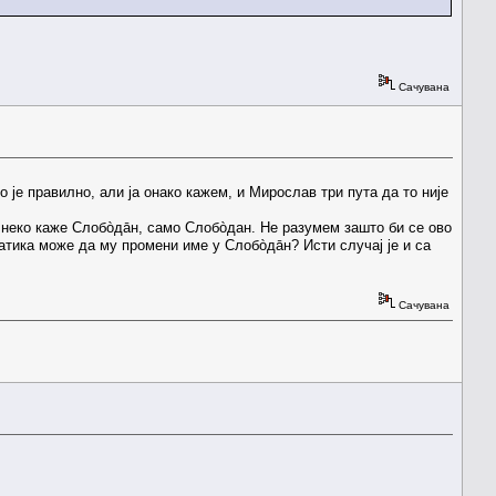
Сачувана
 је правилно, али ја онако кажем, и Мирослав три пута да то није
а неко каже Слобòдāн, само Слобòдан. Не разумем зашто би се ово
матика може да му промени име у Слобòдāн? Исти случај је и са
Сачувана