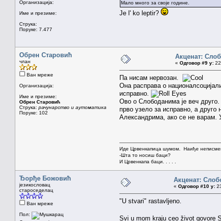
Организација:
Мало много за своје године.
Je l' ko leptir?
Име и презиме:
Струка:
Поруке: 7.477
Обрен Старовић
Акценат: Сло
члан
«
Одговор #9 у:
22.
Ван мреже
Па нисам нервозан.
Она расправа о националсоцијализ
Организација:
исправно.
Име и презиме:
Ово о Слободанима је веч друго.
Обрен Старовић
Струка:
рачунарство и аутоматика
прво узело за исправно, а друго 
Поруке: 102
Александрима, ако се не варам.
Иде Црвенкапица шумом. Наиђе неписмен
-Шта то носиш баци?
И Црвенкапа баци. . . . .
Ђорђе Божовић
Акценат: Слоб
језикословац
«
Одговор #10 у:
23
староседелац
"U stvari" rastavljeno.
Ван мреже
Пол:
Svi u mom kraju ceo život govore 