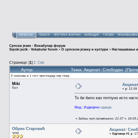
ПОЧЕТНА
ПОМОЋ
ПРЕТРАГА ФОРУМА
КАЛЕНДАР
ТАГОВИ
ПРИЈАВЉИВА
Српски језик - Вокабулар форум
Srpski jezik - Vokabular forum
>
О српском језику и култури
>
Наглашавање и
Странице: [
1
]
2
Све
Аутор
Тема: Акценат: Слободан (Проч
0 чланова и 1 гост прегледају ову тему.
Miki
Акцена
Гост
«
у:
12.09 
То би било као потпуно исто наг
Мод.: Издвојено
одавде
.
«
Задњи пут промењено: 21.07 ч. 18.05.2
Обрен Старовић
Акценат: Сло
члан
«
Одговор #1 у:
17.