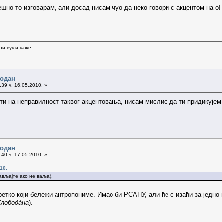
решно то изговарам, али досад нисам чуо да неко говори с акцентом на о
и вук и каже:
бодан
39 ч. 16.05.2010. »
ти на неправилност таквог акцентовања, нисам мислио да ти придикујем
бодан
40 ч. 17.05.2010. »
10.
ављајте ако не ваља).
ретко који бележи антропониме. Имао би РСАНУ, али ће с изаћи за једно
Слободáна
).