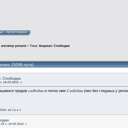
ЊЕ
РЕГИСТРАЦИЈА
 изговор уопште
> Тема:
Акценат: Слободан
итано 15098 пута)
т: Слободан
ч. 16.05.2010. »
лашавати придев
сло̏бодан
и лично име
Слобòдан
(ово без гледања у речни
010. од J o e
»
бодан
33 ч. 16.05.2010. »