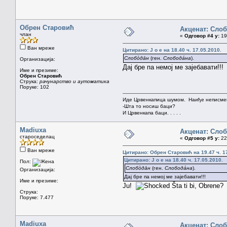
Обрен Старовић
Акценат: Сло
члан
«
Одговор #4 у:
19.
Ван мреже
Цитирано: J o e на 18.40 ч. 17.05.2010.
Слобòдāн
(ген.
Слободáна
).
Организација:
Дај бре па немој ме зајебавати!!!
Име и презиме:
Обрен Старовић
Струка:
рачунарство и аутоматика
Поруке: 102
Иде Црвенкапица шумом. Наиђе неписмен
-Шта то носиш баци?
И Црвенкапа баци. . . . .
Madiuxa
Акценат: Сло
староседелац
«
Одговор #5 у:
22.
Ван мреже
Цитирано: Обрен Старовић на 19.47 ч. 1
Цитирано: J o e на 18.40 ч. 17.05.2010.
Пол:
Слобòдāн
(ген.
Слободáна
).
Организација:
Дај бре па немој ме зајебавати!!!
Име и презиме:
Ju!
Šta ti bi, Obrene?
Струка:
Поруке: 7.477
Madiuxa
Акценат: Сло