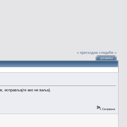
« претходне
следеће »
ШТАМПАЈ
к, исправљајте ако не ваља).
Сачувана