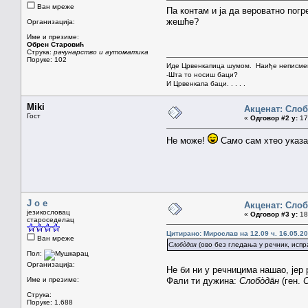
Ван мреже
Па контам и ја да вероватно пог
жешће?
Организација:
Име и презиме:
Обрен Старовић
Струка:
рачунарство и аутоматика
Поруке: 102
Иде Црвенкапица шумом. Наиђе неписмен
-Шта то носиш баци?
И Црвенкапа баци. . . . .
Miki
Акценат: Сло
Гост
«
Одговор #2 у:
17.
Не може!
Само сам хтео указа
J o e
Акценат: Сло
језикословац
«
Одговор #3 у:
18.
староседелац
Цитирано: Мирослав на 12.09 ч. 16.05.20
Ван мреже
Слобòдан
(ово без гледања у речник, испр
Пол:
Организација:
Не би ни у речницима нашао, јер 
Име и презиме:
Фали ти дужина:
Слобòдāн
(ген.
Струка:
Поруке: 1.688