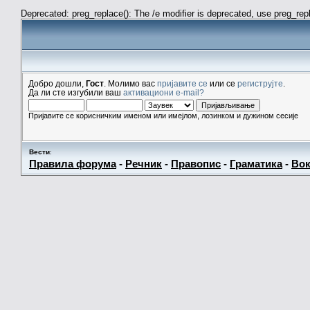
Deprecated: preg_replace(): The /e modifier is deprecated, use preg_re
Добро дошли,
Гост
. Молимо вас
пријавите се
или се
региструјте
.
Да ли сте изгубили ваш
активациони e-mail?
Пријавите се корисничким именом или имејлом, лозинком и дужином сесије
Вести
:
Правила форума
-
Речник
-
Правопис
-
Граматика
-
Вок