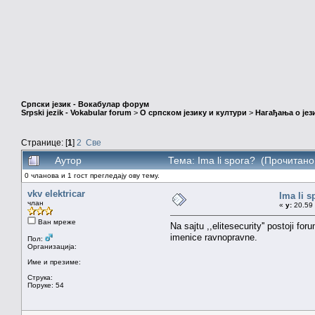
Српски језик - Вокабулар форум
Srpski jezik - Vokabular forum
>
О српском језику и култури
>
Нагађања о јез
Странице: [
1
]
2
Све
Аутор
Тема: Ima li spora? (Прочитано
0 чланова и 1 гост прегледају ову тему.
vkv elektricar
Ima li s
члан
«
у:
20.59 
Ван мреже
Na sajtu ,,elitesecurity'' postoj
imenice ravnopravne.
Пол:
Организација:
Име и презиме:
Струка:
Поруке: 54