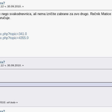
ora?
12 ч. 30.09.2010. »
e nego svakodnevnica, ali nema izričite zabrane za ovo drugo. Rečnik Matic
ručuje.
ex.php?topic=341.0
ex.php?topic=4355.0
ora?
12 ч. 30.09.2010. »
010. од bolo
»
ora?