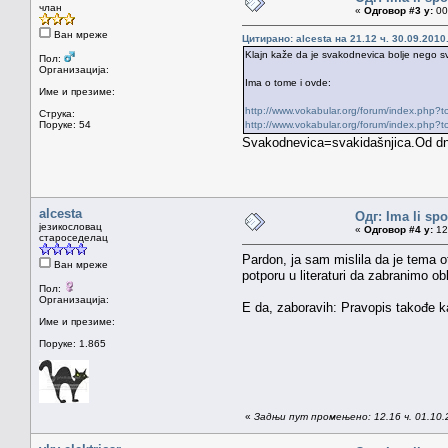
члан
«
Одговор #3 у:
00.
Ван мреже
Цитирано: alcesta на 21.12 ч. 30.09.2010
Klajn kaže da je svakodnevica bolje nego s
Пол:
Организација:
Ima o tome i ovde:
Име и презиме:
http://www.vokabular.org/forum/index.php?t
Струка:
Поруке: 54
http://www.vokabular.org/forum/index.php?
Svakodnevica=svakidašnjica.Od dne
alcesta
Одг: Ima li sp
језикословац
«
Одговор #4 у:
12.
староседелац
Pardon, ja sam mislila da je tema o
Ван мреже
potporu u literaturi da zabranimo ob
Пол:
Организација:
E da, zaboravih: Pravopis takođe k
Име и презиме:
Поруке: 1.865
«
Задњи пут промењено: 12.16 ч. 01.10.2