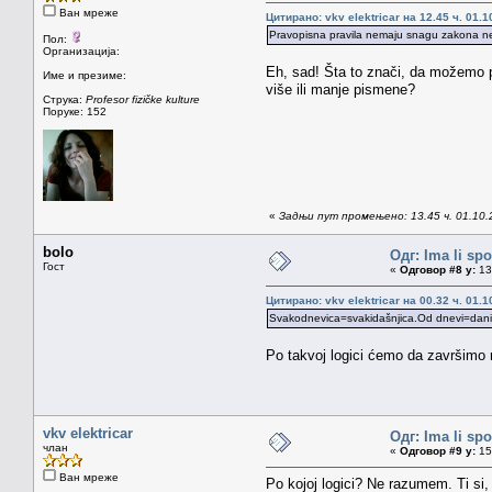
Ван мреже
Цитирано: vkv elektricar на 12.45 ч. 01.1
Pravopisna pravila nemaju snagu zakona n
Пол:
Организација:
Eh, sad! Šta to znači, da možemo pr
Име и презиме:
više ili manje pismene?
Струка:
Profesor fizičke kulture
Поруке: 152
«
Задњи пут промењено: 13.45 ч. 01.10.
bolo
Одг: Ima li sp
Гост
«
Одговор #8 у:
13.
Цитирано: vkv elektricar на 00.32 ч. 01.1
Svakodnevica=svakidašnjica.Od dnevi=dani.
Po takvoj logici ćemo da završimo n
vkv elektricar
Одг: Ima li sp
члан
«
Одговор #9 у:
15.
Ван мреже
Po kojoj logici? Ne razumem. Ti si,