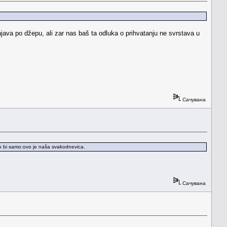
njava po džepu, ali zar nas baš ta odluka o prihvatanju ne svrstava u
Сачувана
o bi samo:ovo je naša svakodnevica.
Сачувана