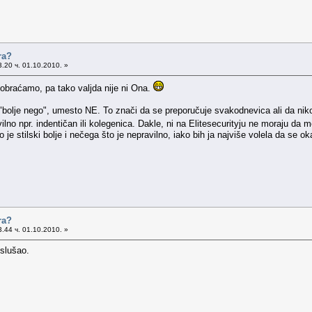
ra?
.20 ч. 01.10.2010. »
 obraćamo, pa tako valjda nije ni Ona.
 "bolje nego", umesto NE. To znači da se preporučuje svakodnevica ali da ni
avilno npr. indentičan ili kolegenica. Dakle, ni na Elitesecurityju ne moraju da
 je stilski bolje i nečega što je nepravilno, iako bih ja najviše volela da se
ra?
.44 ч. 01.10.2010. »
slušao.