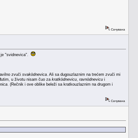
Сачувана
 je "svidnevica".
ravilno zvuči
svakòdnevica
. Ali sa dugouzlaznim na trećem zvuči mi
đutim, u životu nisam čuo za
kratkòdnevicu
,
ravnòdnevicu
i
nica
. (Rečnik i ove oblike beleži sa kratkouzlaznim na drugom i
Сачувана