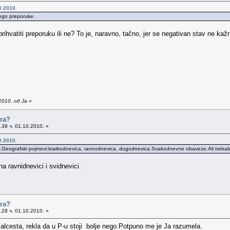
0.2010.
ego preporuke.
ihvatiti preporuku ili ne? To je, naravno, tačno, jer se negativan stav ne kaž
2010. од Ja
»
ora?
39 ч. 01.10.2010. »
0.2010.
Geografski pojmovi:kratkodnevica, ravnodnevica, dugodnevica.Svakodnevne obaveze.Ali trebal
a ravnidnevici i svidnevici.
ora?
28 ч. 01.10.2010. »
 alcesta, rekla da u P-u stoji bolje nego.Potpuno me je Ja razumela.