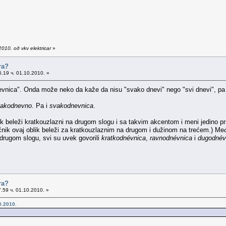
10. од vkv elektricar
»
ra?
.19 ч. 01.10.2010. »
nica". Onda može neko da kaže da nisu "svako dnevi" nego "svi dnevi", pa
akodnevno
. Pa i
svakodnevnica
.
k beleži kratkouzlazni na drugom slogu i sa takvim akcentom i meni jedino p
čnik ovaj oblik beleži za kratkouzlaznim na drugom i dužinom na trećem.) Me
drugom slogu, svi su uvek govorili
kratkodnévnica
,
ravnodnévnica
i
dugodnév
ra?
.59 ч. 01.10.2010. »
0.2010.