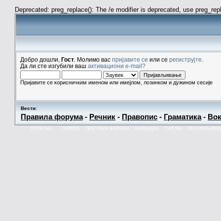
Deprecated: preg_replace(): The /e modifier is deprecated, use preg_re
Добро дошли,
Гост
. Молимо вас
пријавите се
или се
региструјте
.
Да ли сте изгубили ваш
активациони e-mail?
Пријавите се корисничким именом или имејлом, лозинком и дужином сесије
Вести
:
Правила форума
-
Речник
-
Правопис
-
Граматика
-
Вок
ПОЧЕТНА
ПОМОЋ
ПРЕТРАГА ФОРУМА
КАЛЕНДАР
ТАГОВИ
ПРИЈАВЉИВА