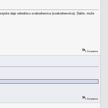
e srpske daje odrednicu svakodnevica (svakodnevnica). Dakle, može
Сачувана
Сачувана