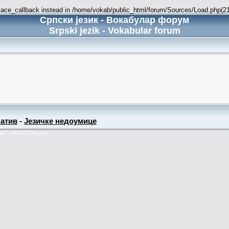
place_callback instead in /home/vokab/public_html/forum/Sources/Load.php(216
Српски језик - Вокабулар форум
Srpski jezik - Vokabular forum
атив
-
Језичке недоумице
ЊЕ
РЕГИСТРАЦИЈА