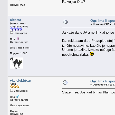
Pa valjda Ona?
Поруке: 973
alcesta
Одг: Ima li spo
језикословац
«
Одговор #12 у:
23
староседелац
Ja kaže da je JA a ne TI kad joj se
Ван мреже
Пол:
Da, rekla sam da u Pravopisu stoji
Организација:
izričito nepravilno, kao što je nepr
Име и презиме:
U tome je razlika između nečega što
Поруке: 1.865
nepotrebna zbrka.
vkv elektricar
Одг: Ima li spo
члан
«
Одговор #13 у:
23
Ван мреже
Slažem se. Još kad bi nas Klajn po
Пол:
Организација:
Име и презиме:
Струка:
Поруке: 54