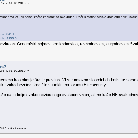
32 ч. 01.10.2010. »
.
vakodnevnica, ali nema izričite zabrane za ovo drugo. Rečnik Matice srpske daje odrednicu sva
opic=341.0
topic=4355.0
vi=dani.Geografski pojmovi:kratkodnevica, ravnodnevica, dugodnevica.Svak
ora?
06 ч. 01.10.2010. »
tvorena kao pitanje šta je pravilno. Vi ste naravno slobodni da koristite samo
lik svakodnevnica, kao što su rekli i na forumu Elitesecurity.
aže da je bolje svakodnevica nego svakodnevnica, ali ne kaže NE svakodnevni
010. од alcesta
»