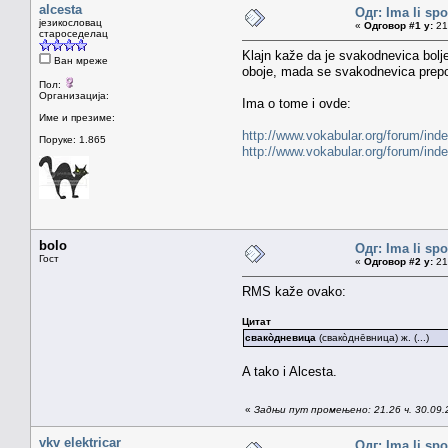
alcesta
Одг: Ima li sp
језикословац
«
Одговор #1 у:
21.
староседелац
Klajn kaže da je svakodnevica bolj
Ван мреже
oboje, mada se svakodnevica prepo
Пол:
Организација:
Ima o tome i ovde:
Име и презиме:
http://www.vokabular.org/forum/ind
Поруке: 1.865
http://www.vokabular.org/forum/ind
bolo
Одг: Ima li sp
Гост
«
Одговор #2 у:
21.
RMS kaže ovako:
Цитат
свакòдневица
(свакòднēвница) ж. (...)
A tako i Alcesta.
«
Задњи пут промењено: 21.26 ч. 30.09.2
vkv elektricar
Одг: Ima li sp