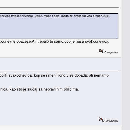
kodnevica (svakodnevnica). Dakle, može oboje, mada se svakodnevica preporučuje.
odnevne obaveze.Ali trebalo bi samo:ovo je naša svakodnevica.
Сачувана
 oblik svakodnevica, koji se i meni lično više dopada, ali nemamo
ca, kao što je slučaj sa nepravilnim oblicima.
Сачувана