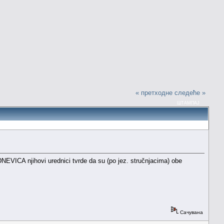
« претходне
следеће »
ШТАМПАЈ
ICA njihovi urednici tvrde da su (po jez. stručnjacima) obe
Сачувана