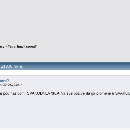
ику
> Тема:
Ima li spora?
 21936 пута)
pora?
ч. 30.09.2010. »
i forum pod nazivom SVAKODNEVNICA.Na sve pozive da ga promene u SVAKODNEV