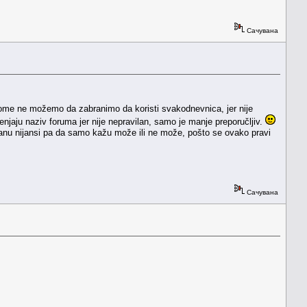
Сачувана
kome ne možemo da zabranimo da koristi svakodnevnica, jer nije
 menjaju naziv foruma jer nije nepravilan, samo je manje preporučljiv.
 okanu nijansi pa da samo kažu može ili ne može, pošto se ovako pravi
Сачувана