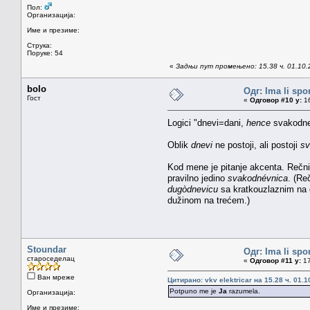
Пол:
Организација:
Име и презиме:
Струка:
Поруке: 54
«
Задњи пут промењено: 15.38 ч. 01.10.20
bolo
Одг: Ima li spo
Гост
«
Одговор #10 у:
16
Logici "dnevi=dani,
hence
svakodnev
Oblik
dnevi
ne postoji, ali postoji
sv
Kod mene je pitanje akcenta. Rečni
pravilno jedino
svakodnévnica
. (Re
dugòdnevicu
sa kratkouzlaznim na 
dužinom na trećem.)
Stoundar
Одг: Ima li spo
староседелац
«
Одговор #11 у:
17
Ван мреже
Цитирано: vkv elektricar на 15.28 ч. 01.1
Potpuno me je
Ja
razumela.
Организација:
Име и презиме: