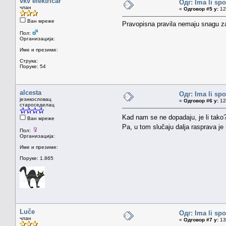
vkv elektricar
Одг: Ima li sp
члан
«
Одговор #5 у:
12.
Ван мреже
Pravopisna pravila nemaju snagu z
Пол:
Организација:
Име и презиме:
Струка:
Поруке: 54
alcesta
Одг: Ima li sp
језикословац
«
Одговор #6 у:
12.
староседелац
Kad nam se ne dopadaju, je li tako
Ван мреже
Pa, u tom slučaju dalja rasprava je 
Пол:
Организација:
Име и презиме:
Поруке: 1.865
Luče
Одг: Ima li sp
члан
«
Одговор #7 у:
13.