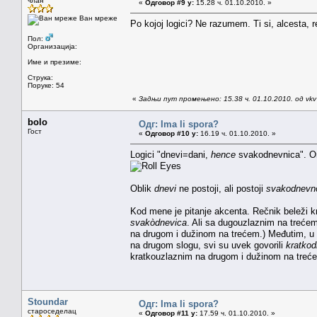
члан
«
Одговор #9 у:
15.28 ч. 01.10.2010. »
Ван мреже
Po kojoj logici? Ne razumem. Ti si, alcesta, 
Пол:
Организација:
Име и презиме:
Струка:
Поруке: 54
«
Задњи пут промењено: 15.38 ч. 01.10.2010. од vkv e
bolo
Одг: Ima li spora?
Гост
«
Одговор #10 у:
16.19 ч. 01.10.2010. »
Logici "dnevi=dani,
hence
svakodnevnica". On
Oblik
dnevi
ne postoji, ali postoji
svakodnevn
Kod mene je pitanje akcenta. Rečnik beleži k
svakòdnevica
. Ali sa dugouzlaznim na trećem
na drugom i dužinom na trećem.) Međutim, u
na drugom slogu, svi su uvek govorili
kratkod
kratkouzlaznim na drugom i dužinom na treć
Stoundar
Одг: Ima li spora?
староседелац
«
Одговор #11 у:
17.59 ч. 01.10.2010. »