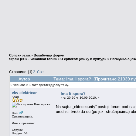
Српски језик - Вокабулар форум
Srpski jezik - Vokabular forum
>
О српском језику и култури
>
Нагађања о јез
Странице: [
1
]
2
Све
Аутор
Тема: Ima li spora? (Прочитано 21939 пу
0 чланова и 1 гост прегледају ову тему.
vkv elektricar
Ima li spora?
члан
«
у:
20.59 ч. 30.09.2010. »
Ван мреже
Na sajtu ,,elitesecurity'' postoji forum 
urednici tvrde da su (po jez. stručnjacima) o
Пол:
Организација:
Име и презиме:
Струка:
Поруке: 54