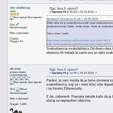
vkv elektricar
Одг: Ima li spora?
члан
«
Одговор #3 у:
00.32 ч. 01.10.2010. »
Ван мреже
Цитирано: alcesta на 21.12 ч. 30.09.2010.
Klajn kaže da je svakodnevica bolje nego svakodnevnica
Пол:
(svakodnevnica). Dakle, može oboje, mada se svakodne
Организација:
Име и презиме:
Ima o tome i ovde:
Струка:
http://www.vokabular.org/forum/index.php?topic=341.0
Поруке: 54
http://www.vokabular.org/forum/index.php?topic=4355.0
Svakodnevica=svakidašnjica.Od dnevi=dani.
obaveze.Ali trebalo bi samo:ovo je naša sva
alcesta
Одг: Ima li spora?
језикословац
«
Одговор #4 у:
12.06 ч. 01.10.2010. »
староседелац
Pardon, ja sam mislila da je tema otvorena kao
Ван мреже
svakodnevica, koji se i meni lično više dopad
i na forumu Elitesecurity.
Пол:
Организација:
E da, zaboravih: Pravopis takođe kaže da je
Име и презиме:
slučaj sa nepravilnim oblicima.
Поруке: 1.865