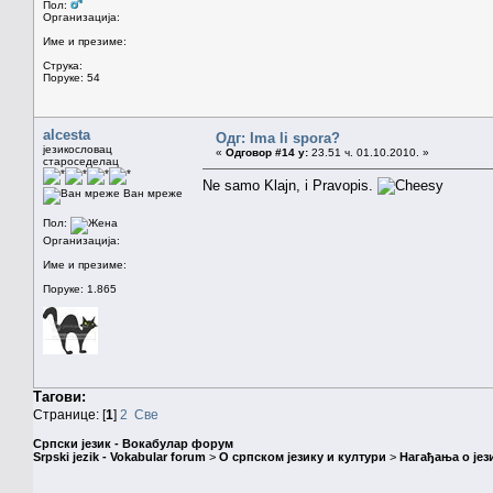
Пол:
Организација:
Име и презиме:
Струка:
Поруке: 54
alcesta
Одг: Ima li spora?
језикословац
«
Одговор #14 у:
23.51 ч. 01.10.2010. »
староседелац
Ne samo Klajn, i Pravopis.
Ван мреже
Пол:
Организација:
Име и презиме:
Поруке: 1.865
Тагови:
Странице: [
1
]
2
Све
Српски језик - Вокабулар форум
Srpski jezik - Vokabular forum
>
О српском језику и култури
>
Нагађања о јез