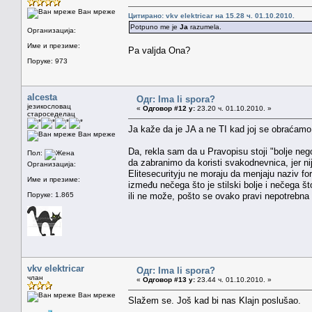
Ван мреже
Цитирано: vkv elektricar на 15.28 ч. 01.10.2010.
Potpuno me je
Ja
razumela.
Организација:
Име и презиме:
Pa valjda Ona?
Поруке: 973
alcesta
Одг: Ima li spora?
језикословац
«
Одговор #12 у:
23.20 ч. 01.10.2010. »
староседелац
Ja kaže da je JA a ne TI kad joj se obraćamo,
Ван мреже
Da, rekla sam da u Pravopisu stoji "bolje n
Пол:
da zabranimo da koristi svakodnevnica, jer nije
Организација:
Elitesecurityju ne moraju da menjaju naziv fo
Име и презиме:
između nečega što je stilski bolje i nečega š
Поруке: 1.865
ili ne može, pošto se ovako pravi nepotrebna
vkv elektricar
Одг: Ima li spora?
члан
«
Одговор #13 у:
23.44 ч. 01.10.2010. »
Ван мреже
Slažem se. Još kad bi nas Klajn poslušao.