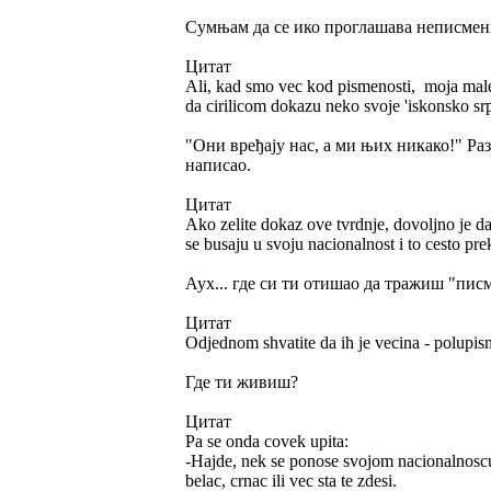
Сумњам да се ико проглашава неписме
Цитат
Ali, kad smo vec kod pismenosti, moja malen
da cirilicom dokazu neko svoje 'iskonsko srp
"Они вређају нас, а ми њих никако!" Ра
написао.
Цитат
Ako zelite dokaz ove tvrdnje, dovoljno je da 
se busaju u svoju nacionalnost i to cesto prek
Аух... где си ти отишао да тражиш "писм
Цитат
Odjednom shvatite da ih je vecina - polupi
Где ти живиш?
Цитат
Pa se onda covek upita:
-Hajde, nek se ponose svojom nacionalnoscu,
belac, crnac ili vec sta te zdesi.