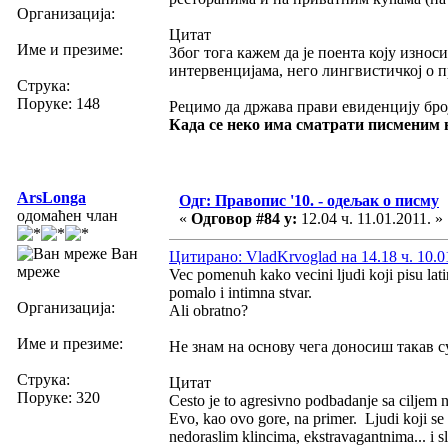
Организација:
Цитат
Име и презиме:
Због тога кажем да је поента коју изно
интервенцијама, него лингвистичкој о
Струка:
Поруке: 148
Рецимо да држава прави евиденцију број
Када се неко има сматрати писменим 
ArsLonga
Одг: Правопис '10. - одељак о писму
одомаћен члан
«
Одговор #84 у:
12.04 ч. 11.01.2011. »
Ван
Цитирано: VladKrvoglad на 14.18 ч. 10.0
мреже
Vec pomenuh kako vecini ljudi koji pisu latin
pomalo i intimna stvar.
Организација:
Ali obratno?
Име и презиме:
Не знам на основу чега доносиш такав с
Струка:
Цитат
Поруке: 320
Cesto je to agresivno podbadanje sa ciljem n
Evo, kao ovo gore, na primer. Ljudi koji se 
nedoraslim klincima, ekstravagantnima... i sl