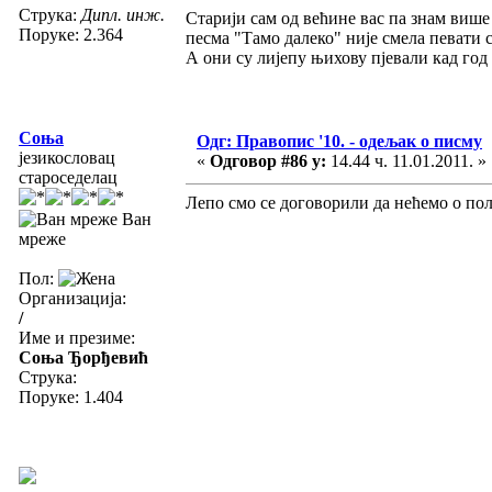
Струка:
Дипл. инж.
Старији сам од већине вас па знам више
Поруке: 2.364
песма "Тамо далеко" није смела певати са
А они су лијепу њихову пјевали кад год 
Соња
Одг: Правопис '10. - одељак о писму
језикословац
«
Одговор #86 у:
14.44 ч. 11.01.2011. »
староседелац
Лепо смо се договорили да нећемо о по
Ван
мреже
Пол:
Организација:
/
Име и презиме:
Соња Ђорђевић
Струка:
Поруке: 1.404