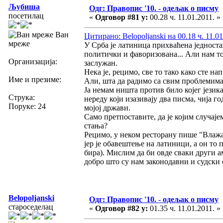
Љубиша
Одг: Правопис '10. - одељак о писму
посетилац
«
Одговор #81 у:
00.28 ч. 11.01.2011. »
Ван
Цитирано: Belopoljanski на 00.18 ч. 11.01
мреже
У Срба је латиница прихваћена једностав
политички и фаворизована... Али нам то 
Организација:
заслужан.
Нека је, рецимо, све то тако како сте на
Име и презиме:
Али, шта да радимо са свим проблемима (
Ја немам ништа против било којег језика
Струка:
нереду који изазивају два писма, чија го
Поруке: 24
мојој држави.
Само претпоставите, да је којим случај
стања?
Рецимо, у неком ресторану пише "Влажа
јер је обавештење на латиници, а он то
бира). Мислим да би овде сваки други ам
добро што су нам законодавни и судски с
Belopoljanski
Одг: Правопис '10. - одељак о писму
староседелац
«
Одговор #82 у:
01.35 ч. 11.01.2011. »