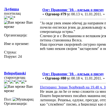
Љубиша
Одг: Правопис '10. - одељак о писму
посетилац
«
Одговор #79 у:
00.13 ч. 11.01.2011. »
Ван
"Ја овде увек имам обичај да направим 
мреже
почели енглески језик да доживљавају к
северозапада острва."
Организација:
Слично је и с Велшанима и велшким језик
петина становника Велса.
Име и презиме:
Наш просечан скоројевић сигурно премир
већ тамо неким својим "застарелим" и н
Струка:
Поруке: 24
Belopoljanski
Одг: Правопис '10. - одељак о писму
староседелац
«
Одговор #80 у:
00.18 ч. 11.01.2011. »
Ван
Цитирано: Зоран Ђорђевић на 19.48 ч. 1
мреже
Не знам да ли ће се неко сложити са м
Пошто ћириличних писаћих машина није б
Пол:
латиници. Решења, одлуке, пресуде, отп
Организација:
као "службено" писмо, а ћирилицу као 