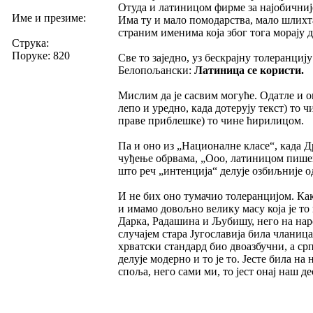
Отуда и латиницом фирме за најобичниј
Име и презиме:
Има ту и мало помодарства, мало шлихта
страним именима која због тога морају 
Струка:
Поруке: 820
Све то заједно, уз бескрајну толеранцију
Белопољански:
Латиница се користи.
Мислим да је сасвим могуће. Одатле и о
лепо и уредно, када дотерују текст) то 
праве приблешке) то чине ћирилицом.
Па и оно из „Националне класе“, када Д
чуђење обрвама, „Ооо, латиницом пишеш
што реч „интенција“ делује озбиљније о
И не бих оно тумачио толеранцијом. Как
и имамо довољно велику масу која је т
Дарка, Радашина и Љубишу, него на народ
случајем стара Југославија била члани
хрватски стандард био двоазбучни, а ср
делује модерно и то је то. Јесте била н
споља, него сами ми, то јест онај наш део