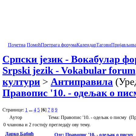
Почетна
Помоћ
Претрага форума
Календар
Тагови
Пријављив
Српски језик - Вокабулар ф
Srpski jezik - Vokabular forum
култури
>
Антиправила
(Уре
Правопис '10. - одељак о пис
Странице:
1
...
4
5
[
6
]
7
8
9
Аутор
Тема: Правопис '10. - одељак о писму (П
0 чланова и 2 гостију прегледају ову тему.
Дарко Бабић
Одг: Правопис '10. - одељак о писму