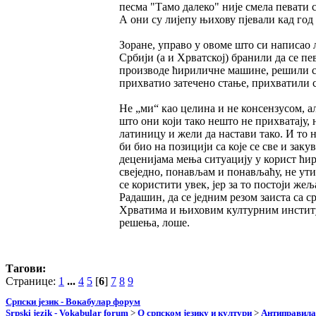
песма "Тамо далеко" није смела певати са
А они су лијепу њихову пјевали кад год 
Зоране, управо у овоме што си написао
Србији (а и Хрватској) бранили да се пе
производе ћириличне машине, решили смо
прихватио затечено стање, прихватили 
Не „ми“ као целина и не консензусом, 
што они који тако нешто не прихватају,
латиницу и жели да настави тако. И то 
би био на позицији са које се све и за
деценијама мења ситуацију у корист ћир
свеједно, понављам и понављаћу, не ути
се користити увек, јер за то постоји ж
Радашин, да се једним резом заиста са 
Хрватима и њиховим културним институц
решења, лоше.
Тагови:
Странице:
1
...
4
5
[
6
]
7
8
9
Српски језик - Вокабулар форум
Srpski jezik - Vokabular forum
>
О српском језику и култури
>
Антиправила