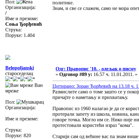
Пол:
политике.
Организација:
Знам, и све се слажем, само не мора опе
/
Име и презиме:
Соња Ђорђевић
Струка:
Поруке: 1.404
Belopoljanski
Одг: Правопис '10. - одељак о писму
староседелац
«
Одговор #89 у:
16.57 ч. 11.01.2011. »
Ван
Цитирано: Зоран Ђорђевић на 13.18 ч. 11
мреже
Размислите само о томе зашто се у пок
причајте о наметању и прихватању.
Пол:
Организација:
Правопис из 1960 налагао је да се корист
протерали запету из школа, новина, канц
Име и презиме:
говоре точка. Могло им се. Нико није н
протестовали користећи израз "кома".
Струка:
Поруке: 820
Старији сам од већине вас па знам више