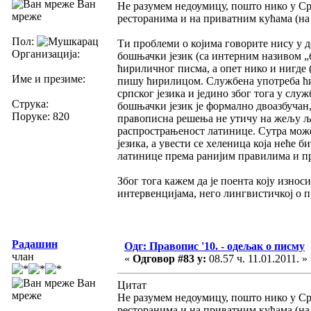
Ван
Не разумем недоумицу, пошто нико у Срб
мреже
ресторанима и на приватним кућама (на 
Пол:
Ти проблеми о којима говорите нису у 
Организација:
бошњачки језик (са интерним називом „
ћириличног писма, а опет нико и нигде (
Име и презиме:
пишу ћирилицом. Службена употреба ћир
српског језика и једино због тога у слу
Струка:
бошњачки језик је формално двоазбучан,
Поруке: 820
правописна решења не утичу на жељу љу
распрострањеност латинице. Сутра може
језика, а увести се хеленица која неће
латинице према ранијим правилима и пр
Због тога кажем да је поента коју изно
интервенцијама, него лингвистичкој о
Радашин
Одг: Правопис '10. - одељак о писму
члан
«
Одговор #83 у:
08.57 ч. 11.01.2011. »
Ван
Цитат
мреже
Не разумем недоумицу, пошто нико у Срб
ресторанима и на приватним кућама (на 