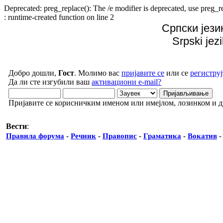
Deprecated: preg_replace(): The /e modifier is deprecated, use preg
: runtime-created function on line 2
Српски јези
Srpski jez
Добро дошли,
Гост
. Молимо вас
пријавите се
или се
региструј
Да ли сте изгубили ваш
активациони e-mail?
Пријавите се корисничким именом или имејлом, лозинком и 
Вести
:
Правила форума
-
Речник
-
Правопис
-
Граматика
-
Вокатив