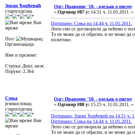
Зоран Ђорђевић
Одг: Правопис '10. - одељак о писму
староседелац
«
Одговор #87 у:
14.51 ч. 11.01.2011. »
Ван
Цитирано: Соња на 14.44 ч. 11.01.2011.
мреже
Лепо смо се договорили да нећемо о по
То не може да се објасни, и не може да се
Пол:
политике.
Организација:
Име и презиме:
Струка:
Дипл. инж.
Поруке: 2.364
Соња
Одг: Правопис '10. - одељак о писму
језикословац
«
Одговор #88 у:
15.25 ч. 11.01.2011. »
староседелац
Цитирано: Зоран Ђорђевић на 14.51 ч. 11
Ван
Цитирано: Соња на 14.44 ч. 11.01.2011.
мреже
Лепо смо се договорили да нећемо о по
То не може да се објасни, и не може да се