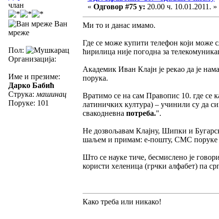
члан
«
Одговор #75 у:
20.00 ч. 10.01.2011. »
Ван
Ми то и данас имамо.
мреже
Где се може купити телефон који може 
Пол:
ћирилица није погодна за телекомуника
Организација:
Академик Иван Клајн је рекао да је нам
Име и презиме:
порука.
Дарко Бабић
Струка:
машинац
Вратимо се на сам Правопис 10. где се к
Поруке: 101
латиничких култура) – учинили су да с
свакодневна
потреба.
".
Не дозвољавам Клајну, Шипки и Бугарско
шаљем и примам: е-пошту, СМС поруке 
Што се науке тиче, бесмислено је гово
користи хеленица (грчки алфабет) па ср
Како треба или никако!