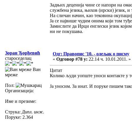
Задњих деценија чине се напори на омас
службена језика, њихов (ирски) језик, и 
На сличан начин, као тековина окупациј
Ја се највише чудим онима који том туђе
Замислите да Ирци енглески језик којим 
ни не покушава.
Зоран Ђорђевић
Одг: Правопис '10. - одељак о писму
староседелац
«
Одговор #78 у:
22.14 ч. 10.01.2011. »
Ван
Цитат
мреже
Колико људи уопште уноси контакте у тел
Пол:
Ја уносим. За инат. И поруке пишем тако
Организација:
Име и презиме:
Струка:
Дипл. инж.
Поруке: 2.364