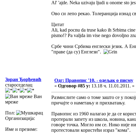
Al' 'ajde. Neka uzivaju ljudi u onome sto jes
Ово си лепо рекао. Толеранција изнад св
Цитат
Ali, kad pocnu da truse kako ih Srbima cine sr
pismo!? Pa valjda im vise nego dovoljno zn
Србе чини Србима енглески језик. А Енгл
"праве (да су) Енглези".
Зоран Ђорђевић
Одг: Правопис '10. - одељак о писму
староседелац
«
Одговор #85 у:
13.18 ч. 11.01.2011. »
Ван
Размислите само о томе зашто се у пок
мреже
причајте о наметању и прихватању.
Пол:
Правопис из 1960 налагао је да се корист
Организација:
протерали запету из школа, новина, канц
говоре точка. Могло им се. Нико није н
Име и презиме:
протестовали користећи израз "кома".