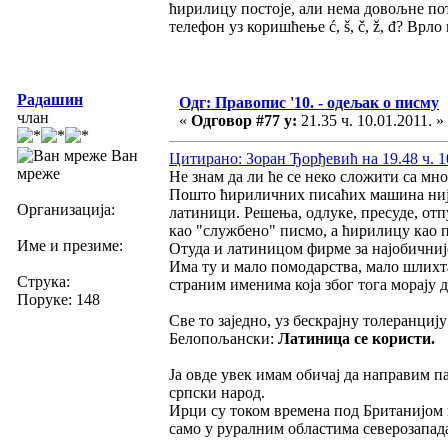
ћирилицу постоје, али нема довољне по
телефон уз коришћење ć, š, č, ž, đ? Врло 
Радашин
Одг: Правопис '10. - одељак о писму
члан
«
Одговор #77 у:
21.35 ч. 10.01.2011. »
Ван
Цитирано: Зоран Ђорђевић на 19.48 ч. 1
мреже
Не знам да ли ће се неко сложити са м
Пошто ћириличних писаћих машина није б
Организација:
латиници. Решења, одлуке, пресуде, отп
као "службено" писмо, а ћирилицу као 
Име и презиме:
Отуда и латиницом фирме за најобичниј
Има ту и мало помодарства, мало шлихта
Струка:
страним именима која због тога морају 
Поруке: 148
Све то заједно, уз бескрајну толеранцију
Белопољански:
Латиница се користи.
Ја овде увек имам обичај да направим п
српски народ.
Ирци су током времена под Британијом п
само у руралним областима северозапада