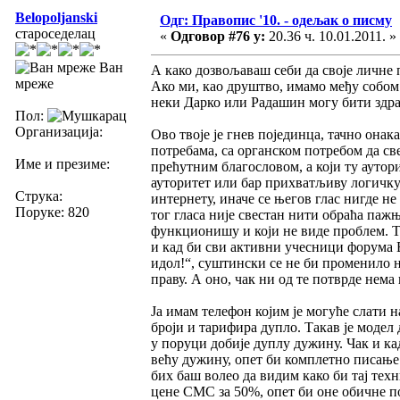
Belopoljanski
Одг: Правопис '10. - одељак о писму
староседелац
«
Одговор #76 у:
20.36 ч. 10.01.2011. »
Ван
А како дозвољаваш себи да своје личне 
мреже
Ако ми, као друштво, имамо међу собом 
неки Дарко или Радашин могу бити здра
Пол:
Организација:
Ово твоје је гнев појединца, тачно онак
потребама, са органском потребом да с
Име и презиме:
прећутним благословом, а који ту аутор
ауторитет или бар прихватљиву логичку 
Струка:
интернету, иначе се његов глас нигде не
Поруке: 820
тог гласа није свестан нити обраћа паж
функционишу и који не виде проблем. Тр
и кад би сви активни учесници форума В
идол!“, суштински се не би променило н
праву. А оно, чак ни од те потврде нема
Ја имам телефон којим је могуће слати 
броји и тарифира дупло. Такав је модел
у поруци добије дуплу дужину. Чак и ка
већу дужину, опет би комплетно писањ
бих баш волео да видим како би тај тех
цене СМС за 50%, опет би оне обичне по