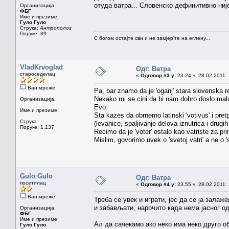
отуда ватра... Словенско дефинитивно није
Организација:
ФБГ
Име и презиме:
Гуло Гуло
Струка:
Антрополог
Поруке: 39
С богом остајте сви и не замјер'те на еглену...
VladKrvoglad
Одг: Ватра
староседелац
«
Одговор #3 у:
23.24 ч. 28.02.2011.
Ван мреже
Pa, bar znamo da je 'oganj' stara slovenska r
Nekako mi se cini da bi nam dobro doslo mal
Организација:
Evo:
Име и презиме:
Sta kazes da obrnemo latinski 'votivus' i pretp
Струка:
(levanice, spaljivanje delova iznutrica i drugih
Поруке: 1.137
Recimo da je 'voter' ostalo kao vatriste za pr
Mislim, govorimo uvek o 'svetoj vatri' a ne o 
Gulo Gulo
Одг: Ватра
посетилац
«
Одговор #4 у:
23.55 ч. 28.02.2011.
Ван мреже
Треба се увек и играти, јес да се ја зала
и забављати, нарочито када нема јасног 
Организација:
ФБГ
Име и презиме:
Ал да сачекамо ако неко има неко друго о
Гуло Гуло