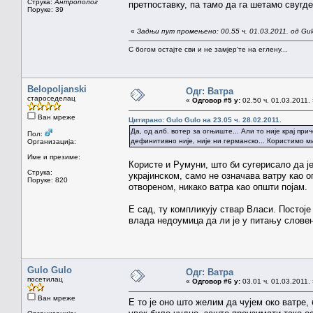
Струка:
Антрополог
претпоставку, па тамо да га шетамо свугд
Поруке: 39
«
Задњи пут промењено: 00.55 ч. 01.03.2011. од Gul
С богом остајте сви и не замјер'те на еглену...
Belopoljanski
Одг: Ватра
староседелац
«
Одговор #5 у:
02.50 ч. 01.03.2011.
Ван мреже
Цитирано: Gulo Gulo на 23.05 ч. 28.02.2011.
Да, од алб. вотер за огњиште... Али то није крај при
Пол:
дефинитивно није, није ни германско... Користимо ми
Организација:
Име и презиме:
Користе и Румуни, што би сугерисало да ј
Струка:
украјинском, само не означава ватру као о
Поруке: 820
отвореном, никако ватра као општи појам.
Е сад, ту компликују ствар Власи. Постоје
влада недоумица да ли је у питању слове
Gulo Gulo
Одг: Ватра
посетилац
«
Одговор #6 у:
03.01 ч. 01.03.2011.
Ван мреже
Е то је оно што желим да чујем око ватре