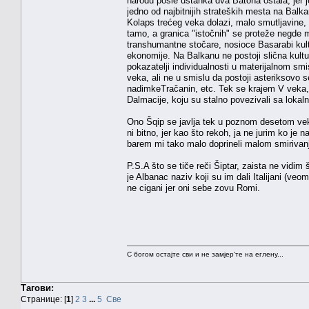
narodu posle ustanka dva Batona ostala, jer je
jedno od najbitnijih strateških mesta na Balk
Kolaps trećeg veka dolazi, malo smutljavine, 
tamo, a granica "istočnih" se proteže negde
transhumantne stočare, nosioce Basarabi kultur
ekonomije. Na Balkanu ne postoji slična kult
pokazatelji individualnosti u materijalnom smi
veka, ali ne u smislu da postoji asteriksovo
nadimkeTračanin, etc. Tek se krajem V veka,
Dalmacije, koju su stalno povezivali sa lokal
Ono Šqip se javlja tek u poznom desetom veku, i
ni bitno, jer kao što rekoh, ja ne jurim ko je n
barem mi tako malo doprineli malom smirivanj
P.S.A što se tiče reči Šiptar, zaista ne vidim š
je Albanac naziv koji su im dali Italijani (v
ne cigani jer oni sebe zovu Romi.
С богом остајте сви и не замјер'те на еглену...
Тагови:
Странице: [
1
]
2
3
...
5
Све