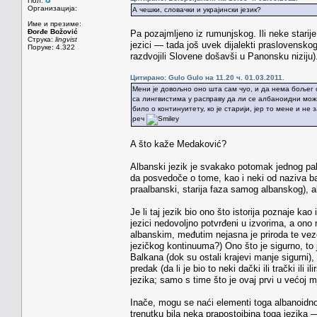
Пол:
Организација:
А чешки, словачки и украјински језик?
Име и презиме:
Đorđe Božović
Pa pozajmljeno iz rumunjskog. Ili neke starije
Струка:
lingvist
jezici — tada još uvek dijalekti praslovenskog
Поруке: 4.322
razdvojili Slovene došavši u Panonsku niziju)
Цитирано: Gulo Gulo на 11.20 ч. 01.03.2011.
Мени је довољно оно шта сам чуо, и да нема бољег о
са лингвистима у расправу да ли се албаноидни може
било о континуитету, ко је старији, јер то мене и не
реч
A što kaže Medaković?
Albanski jezik je svakako potomak jednog pa
da posvedoče o tome, kao i neki od naziva ba
praalbanski, starija faza samog albanskog), a
Je li taj jezik bio ono što istorija poznaje kao 
jezici nedovoljno potvrđeni u izvorima, a on
albanskim, međutim nejasna je priroda te veze. 
jezičkog kontinuuma?) Ono što je sigurno, to
Balkana (dok su ostali krajevi manje sigurni),
predak (da li je bio to neki dački ili trački ili il
jezika; samo s time što je ovaj prvi u većoj m
Inače, mogu se naći elementi toga albanoidnog
trenutku bila neka prapostojbina toga jezika