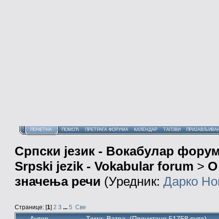
ПОЧЕТНА
ПОМОЋ
ПРЕТРАГА ФОРУМА
КАЛЕНДАР
ТАГОВИ
ПРИЈАВЉИВА
Српски језик - Вокабулар фору
Srpski jezik - Vokabular forum
>
О
значења речи
(Уредник:
Дарко Но
Странице: [
1
]
2
3
...
5
Све
Аутор
Тема: Ватра (Прочитано 51758 пута)