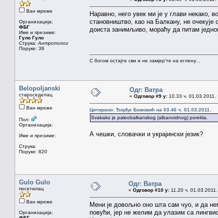
Ван мреже
Наравно, него увек ми је у глави некако, 
становништво, као на Балкану, не очекује 
Организација:
ФБГ
доиста занимљиво, мораћу да питам једног
Име и презиме:
Гуло Гуло
Струка:
Антрополог
Поруке: 39
С богом остајте сви и не замјер'те на еглену...
Belopoljanski
Одг: Ватра
староседелац
«
Одговор #9 у:
10.33 ч. 01.03.2011.
Ван мреже
Цитирано: Ђорђе Божовић на 03.46 ч. 01.03.2011.
Svakako je paleobalkanskog (albanoidnog) porekla.
Пол:
Организација:
А чешки, словачки и украјински језик?
Име и презиме:
Струка:
Поруке: 820
Gulo Gulo
Одг: Ватра
посетилац
«
Одговор #10 у:
11.20 ч. 01.03.2011.
Ван мреже
Мени је довољно оно шта сам чуо, и да не
повући, јер не желим да улазим са лингви
Организација:
ФБГ