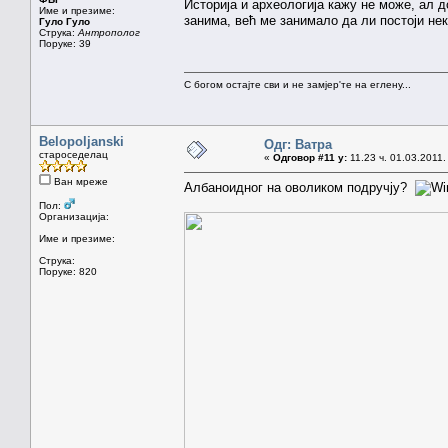
Историја и археологија кажу не може, ал до
Име и презиме:
занима, већ ме занимало да ли постоји нек
Гуло Гуло
Струка:
Антрополог
Поруке: 39
С богом остајте сви и не замјер'те на еглену...
Belopoljanski
Одг: Ватра
староседелац
«
Одговор #11 у:
11.23 ч. 01.03.2011.
Ван мреже
Албаноидног на оволиком подручју?
Пол:
Организација:
Име и презиме:
Струка:
Поруке: 820