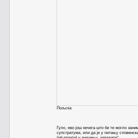
Пољска
Гуло, ево још нечега што би те могло зани
супстратума, или да је у питању словенска
(об-атрити) у значењу „запалити“: