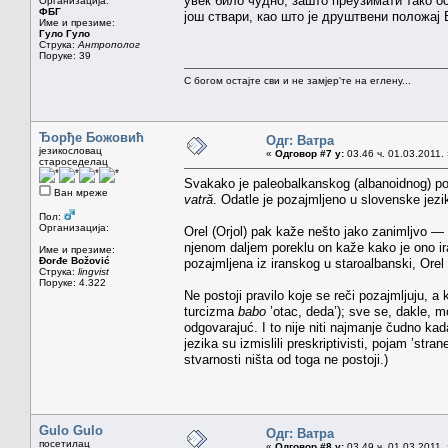
увек било чудно, зашто преузимати тако о
Организација:
ФБГ
још ствари, као што је друштвени положај 
Име и презиме:
Гуло Гуло
Струка:
Антрополог
Поруке: 39
С богом остајте сви и не замјер'те на еглену...
Ђорђе Божовић
Одг: Ватра
језикословац
«
Одговор #7 у:
03.46 ч. 01.03.2011.
староседелац
Svakako je paleobalkanskog (albanoidnog) po
Ван мреже
vatră
. Odatle je pozajmljeno u slovenske jez
Пол:
Организација:
Orel (Orjol) pak kaže nešto jako zanimljvo — 
njenom daljem poreklu on kaže kako je ono ir
Име и презиме:
Đorđe Božović
pozajmljena iz iranskog u staroalbanski, Ore
Струка:
lingvist
Поруке: 4.322
Ne postoji pravilo koje se reči pozajmljuju, 
turcizma
babo
’otac, deda’); sve se, dakle, m
odgovarajuć. I to nije niti najmanje čudno kad
jezika su izmislili preskriptivisti, pojam ’stran
stvarnosti ništa od toga ne postoji.)
Gulo Gulo
Одг: Ватра
посетилац
«
Одговор #8 у:
03.49 ч. 01.03.2011.