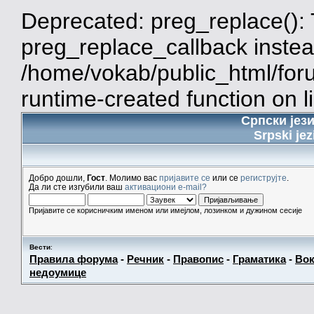
Deprecated: preg_replace(): 
preg_replace_callback instea
/home/vokab/public_html/for
runtime-created function on l
Српски јез
Srpski jez
Добро дошли,
Гост
. Молимо вас
пријавите се
или се
региструјте
.
Да ли сте изгубили ваш
активациони e-mail?
Пријавите се корисничким именом или имејлом, лозинком и дужином сесије
Вести
:
Правила форума
-
Речник
-
Правопис
-
Граматика
-
Вок
недоумице