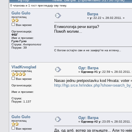
0 чланова и 1 гост прегледају ову тему.
Gulo Gulo
Ватра
посетилац
«
у:
22.22 ч. 28.02.2011. »
Ван мреже
Етимологија речи ватра?
Помоћ молим...
Организација:
ФБГ
Име и презиме:
Гуло Гуло
Струка:
Антрополог
Поруке: 39
С богом остајте сви и не замјер'те на еглену...
VladKrvoglad
Одг: Ватра
староседелац
«
Одговор #1 у:
22.59 ч. 28.02.2011.
Ван мреже
Nasao jednu pretpostavku kod Hrvata: voter =
http://hjp.srce.hr/index.php?show=search_
Организација:
Име и презиме:
Струка:
Поруке: 1.137
Gulo Gulo
Одг: Ватра
посетилац
«
Одговор #2 у:
23.05 ч. 28.02.2011.
Ван мреже
Да, од алб. вотер за огњиште... Али то ниј