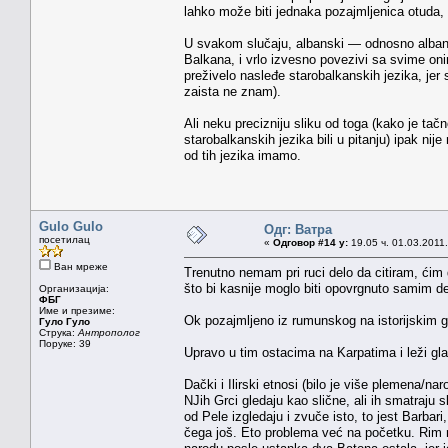
lahko može biti jednaka pozajmljenica otuda,
U svakom slučaju, albanski — odnosno albano
Balkana, i vrlo izvesno povezivi sa svime oni
preživelo nasleđe starobalkanskih jezika, jer s
zaista ne znam).
Ali neku precizniju sliku od toga (kako je tač
starobalkanskih jezika bili u pitanju) ipak n
od tih jezika imamo.
Gulo Gulo
Одг: Ватра
посетилац
«
Одговор #14 у:
19.05 ч. 01.03.2011.
Ван мреже
Trenutno nemam pri ruci delo da citiram, ćim
što bi kasnije moglo biti opovrgnuto samim d
Организација:
ФБГ
Име и презиме:
Ok pozajmljeno iz rumunskog na istorijskim 
Гуло Гуло
Струка:
Антрополог
Поруке: 39
Upravo u tim ostacima na Karpatima i leži glav
Dački i Ilirski etnosi (bilo je više plemena/nar
NJih Grci gledaju kao slične, ali ih smatraju 
od Pele izgledaju i zvuče isto, to jest Barbari,
čega još. Eto problema već na početku. Rim n