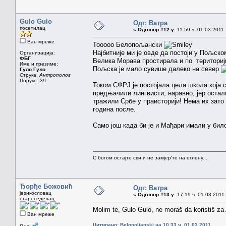
Gulo Gulo
Одг: Ватра
посетилац
«
Одговор #12 у:
11.59 ч. 01.03.2011.
Ван мреже
Tooooo Белопољански
Најбитније ми је овде да постоји у Пољско
Организација:
ФБГ
Велика Морава простирала и по териториј
Име и презиме:
Пољска је мало сувише далеко на север
Гуло Гуло
Струка:
Антрополог
Поруке: 39
Током СФРЈ је постојала цела школа која 
предњачили лингвисти, наравно, јер остали
тражили Србе у праисторији! Нема их зато 
година после.
Само још када би је и Мађари имали у било
С богом остајте сви и не замјер'те на еглену...
Ђорђе Божовић
Одг: Ватра
језикословац
«
Одговор #13 у:
17.19 ч. 01.03.2011.
староседелац
Molim te, Gulo Gulo, ne moraš da koristiš za 
Ван мреже
Цитирано: Belopoljanski на 10.33 ч. 01.03.2011.