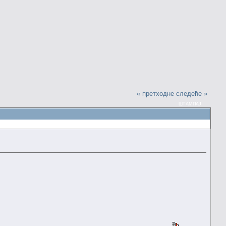
« претходне
следеће »
ШТАМПАЈ