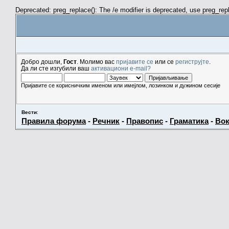
Deprecated: preg_replace(): The /e modifier is deprecated, use preg_re
Добро дошли,
Гост
. Молимо вас
пријавите се
или се
региструјте
.
Да ли сте изгубили ваш
активациони e-mail?
Пријавите се корисничким именом или имејлом, лозинком и дужином сесије
Вести
:
Правила форума
-
Речник
-
Правопис
-
Граматика
-
Вок