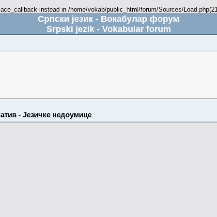
place_callback instead in /home/vokab/public_html/forum/Sources/Load.php(216
Српски језик - Вокабулар форум
Srpski jezik - Vokabular forum
атив
-
Језичке недоумице