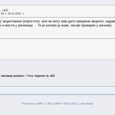
. reči
.54 ч. 19.11.2011. »
ај' акцентовано (опростите, али не могу вам дати прецизне акценте; надам 
 и места у реченици. . То је колико ја знам, нисам проверио у речнику.
 изговор уопште
> Тема:
Izgovor sl. reči
Powered by SMF 1.1 RC2
|
SMF © 2001-2005, Lewis Media