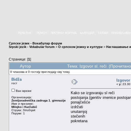
ПОЧЕТНА
ПОМОЋ
ПРЕТРАГА ФОРУМА
КАЛЕНДАР
ТАГОВИ
ПРИЈАВЉИВА
Српски језик - Вокабулар форум
Srpski jezik - Vokabular forum
>
О српском језику и култури
>
Наглашавање и
Странице: [
1
]
Аутор
Тема: Izgovor sl. reči (Прочитан
0 чланова и 0 гостију прегледају ову тему.
Bidža
Izgovor 
гост
«
у:
23.30 
Ван мреже
Kako se izgovaraju sl reči
postojanja (genitiv imenice postojan
Организација:
Zemljoradnnička zadruga 1. gimnazije
ponajčešće
Име и презиме:
izdržati
Milojko i Kurčubić
Струка:
Stručnjak
unutarnjoj
Поруке: 1
stečenih
pokretana