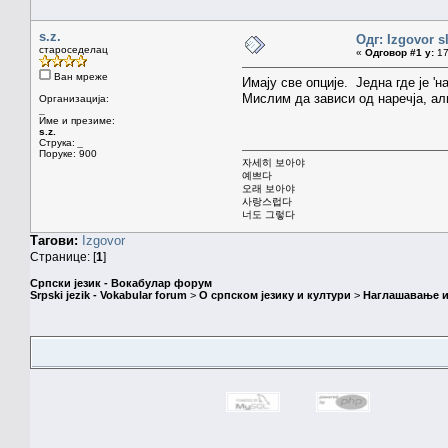
s.z.
Одг: Izgovor sl
староседелац
«
Одговор #1 у:
17
Ван мреже
Имају све опције. Једна где је 'н
Мислим да зависи од наречја, али
Организација:
_
Име и презиме:
s.z.
Струка:
_
Поруке: 900
자세히 보아야
예쁘다
오래 보아야
사랑스럽다
너도 그렇다
Тагови:
Izgovor
Странице: [
1
]
Српски језик - Вокабулар форум
Srpski jezik - Vokabular forum
>
О српском језику и култури
>
Наглашавање и