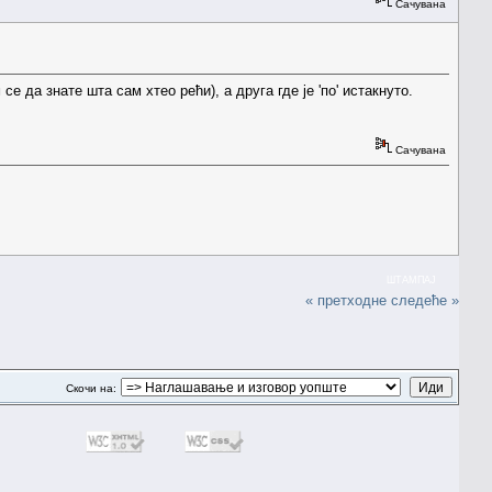
Сачувана
се да знате шта сам хтео рећи), а друга где је 'по' истакнуто.
Сачувана
ШТАМПАЈ
« претходне
следеће »
Скочи на: