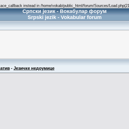
place_callback instead in /home/vokab/public_html/forum/Sources/Load.php(216
Српски језик - Вокабулар форум
Srpski jezik - Vokabular forum
атив
-
Језичке недоумице