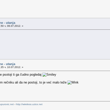
ne - utanja
50 ч. 06.07.2012. »
ne - utanja
35 ч. 10.07.2012. »
e psotoji ti ga čudno pogledaj
rečniku ali da ne postoji, to je već malo teže
upurovic.net
-
http://wireless.uzice.net