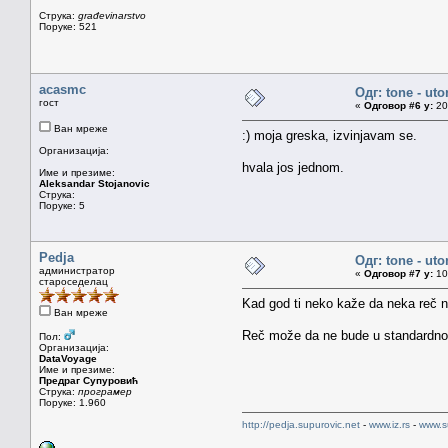
Струка:
građevinarstvo
Поруке: 521
acasmc
Одг: tone - uto
гост
«
Одговор #6 у:
20.
Ван мреже
:) moja greska, izvinjavam se.
Организација:
hvala jos jednom.
Име и презиме:
Aleksandar Stojanovic
Струка:
Поруке: 5
Pedja
Одг: tone - uto
администратор
«
Одговор #7 у:
10.
староседелац
Kad god ti neko kaže da neka reč n
Ван мреже
Reč može da ne bude u standardnom 
Пол:
Организација:
DataVoyage
Име и презиме:
Предраг Супуровић
Струка:
програмер
Поруке: 1.960
http://pedja.supurovic.net
-
www.iz.rs
-
www.s