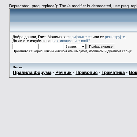
Deprecated: preg_replace(): The /e modifier is deprecated, use preg_re
Добро дошли,
Гост
. Молимо вас
пријавите се
или се
региструјте
.
Да ли сте изгубили ваш
активациони e-mail?
Пријавите се корисничким именом или имејлом, лозинком и дужином сесије
Вести
:
Правила форума
-
Речник
-
Правопис
-
Граматика
-
Вок