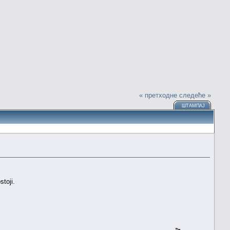
« претходне
следеће »
ШТАМПАЈ
stoji.