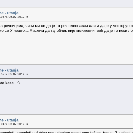
ne - utanja
04 ч. 05.07.2012. »
 са речницима, чини ми се да је та реч плеоназам али и да је у честој
 се У нешто....Мислим да тај облик није књижевни, већ да је то неки ло
ne - utanja
52 ч. 05.07.2012. »
sta kaze. :)
ne - utanja
04 ч. 06.07.2012. »
propadati, zapadati u dubinu pod uticajem sopstvene težine, tonuti. 2. ugibati 