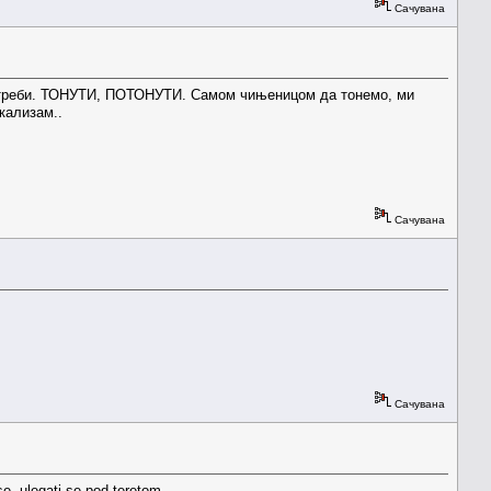
Сачувана
 употреби. ТОНУТИ, ПОТОНУТИ. Самом чињеницом да тонемо, ми
кализам..
Сачувана
Сачувана
se, ulegati se pod teretom.