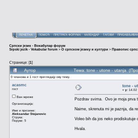
ПОЧЕТНА
ПОМОЋ
ПРЕТРАГА ФОРУМА
КАЛЕНДАР
ТАГОВИ
ПРИЈАВЉИВА
Српски језик - Вокабулар форум
Srpski jezik - Vokabular forum
>
О српском језику и култури
>
Правопис српск
Странице: [
1
]
Аутор
Тема: tone - utone - utanja (Пр
0 чланова и 1 гост прегледају ову тему.
acasmc
tone - u
гост
«
у:
14.02 
Ван мреже
Pozdrav svima. Ovo je moja prva t
Организација:
Naime, skrenuta mi je paznja, da rec
Име и презиме:
Aleksandar Stojanovic
Струка:
Voleo bih da jos neko prodiskutuje
Поруке: 5
Hvala.