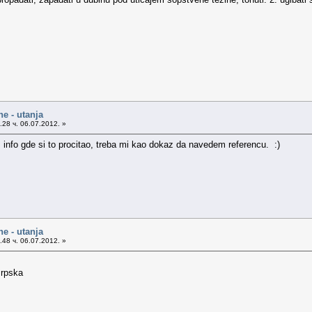
ne - utanja
28 ч. 06.07.2012. »
info gde si to procitao, treba mi kao dokaz da navedem referencu. :)
ne - utanja
48 ч. 06.07.2012. »
srpska