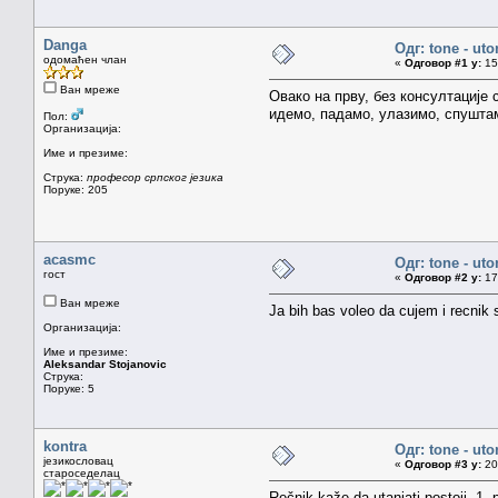
Danga
Одг: tone - uto
одомаћен члан
«
Одговор #1 у:
15.
Ван мреже
Овако на прву, без консултације
идемо, падамо, улазимо, спуштамо
Пол:
Организација:
Име и презиме:
Струка:
професор српског језика
Поруке: 205
acasmc
Одг: tone - uto
гост
«
Одговор #2 у:
17.
Ван мреже
Ja bih bas voleo da cujem i recnik 
Организација:
Име и презиме:
Aleksandar Stojanovic
Струка:
Поруке: 5
kontra
Одг: tone - uto
језикословац
«
Одговор #3 у:
20.
староседелац
Rečnik kaže da utanjati postoji. 1. 