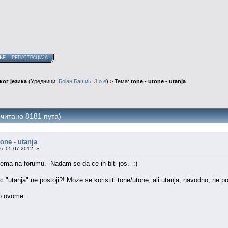
ЊЕ
РЕГИСТРАЦИЈА
ог језика
(Уредници:
Бојан Башић
,
J o e
) > Тема:
tone - utone - utanja
очитано 8181 пута)
tone - utanja
ч. 05.07.2012. »
ema na forumu. Nadam se da ce ih biti jos. :)
 "utanja" ne postoji?! Moze se koristiti tone/utone, ali utanja, navodno, ne po
 o ovome.