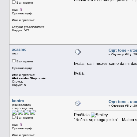
Ван мреже
Пол:
Организација:
Име и презиме:
Струка:
građevinarstvo
Поруке: 521
acasmc
Одг: tone - uto
гост
«
Одговор #4 у:
20.
Ван мреже
hvala. da li mozes samo da mi das 
Организација:
hvala.
Име и презиме:
Aleksandar Stojanovic
Струка:
Поруке: 5
kontra
Одг: tone - uto
језикословац
«
Одговор #5 у:
20.
староседелац
Pročitala
Ван мреже
"Rečnik srpskoga jezika" - Matica 
Пол:
Организација:
Име и презиме: