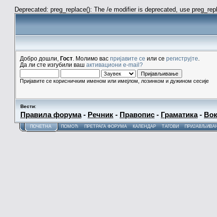
Deprecated: preg_replace(): The /e modifier is deprecated, use preg_re
Добро дошли,
Гост
. Молимо вас
пријавите се
или се
региструјте
.
Да ли сте изгубили ваш
активациони e-mail?
Пријавите се корисничким именом или имејлом, лозинком и дужином сесије
Вести
:
Правила форума
-
Речник
-
Правопис
-
Граматика
-
Вок
ПОЧЕТНА
ПОМОЋ
ПРЕТРАГА ФОРУМА
КАЛЕНДАР
ТАГОВИ
ПРИЈАВЉИВА