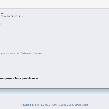
ce
05 ч. 30.09.2013. »
.
upurovic.net
-
http://wireless.uzice.net
ревођење
> Тема:
prominence
Powered by SMF 1.1 RC2
|
SMF © 2001-2005, Lewis Media