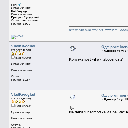
Пол:
Организација:
DataVoyage
Име и презиме:
Предраг Супуровић
Струка:
програмер
Поруке: 1.960
http://pedja.supurovic.net
-
www.iz.rs
-
www.s
VladKrvoglad
Одг: prominen
староседелац
«
Одговор #4 у:
17.
Ван мреже
Konveksnost vrha? Izbocenost?
Организација:
Име и презиме:
Струка:
Поруке: 1.137
VladKrvoglad
Одг: prominen
староседелац
«
Одговор #5 у:
10.
Ван мреже
Tja.
Ne treba ti nadmorska visina, vec r
Организација:
Име и презиме:
Струка:
Поруке: 1.137