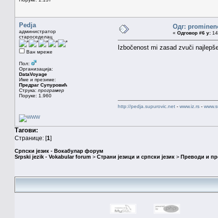
Pedja
Одг: prominen
администратор
«
Одговор #6 у:
14.
староседелац
Izbočenost mi zasad zvuči najlepše
Ван мреже
Пол:
Организација:
DataVoyage
Име и презиме:
Предраг Супуровић
Струка:
програмер
Поруке: 1.960
http://pedja.supurovic.net
-
www.iz.rs
-
www.s
Тагови:
Странице: [
1
]
Српски језик - Вокабулар форум
Srpski jezik - Vokabular forum
>
Страни језици и српски језик
>
Преводи и п