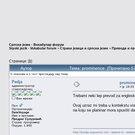
Српски језик - Вокабулар форум
Srpski jezik - Vokabular forum
>
Страни језици и српски језик
>
Преводи и п
Странице: [
1
]
Аутор
Тема: prominence (Прочитано 57
0 чланова и 1 гост прегледају ову тему.
Pedja
promin
администратор
«
у:
18.03 
староседелац
Trebami neki lep prevod za englesk
Ван мреже
Ovaj uzraz mi treba u kontekstu vis
Пол:
Организација:
na koju se planinar mora spustiti d
DataVoyage
Име и презиме:
Предраг Супуровић
Струка:
програмер
Поруке: 1.960
http://pedja.supurovic.net
-
www.iz.rs
-
www.s