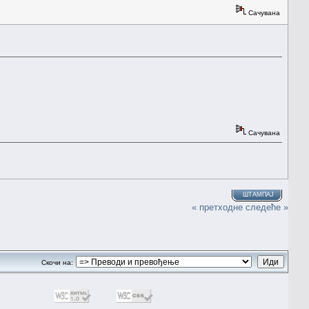
Сачувана
Сачувана
ШТАМПАЈ
« претходне
следеће »
Скочи на: