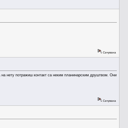
Сачувана
да на нету потражиш контакт са неким планинарским друштвом. Они
Сачувана