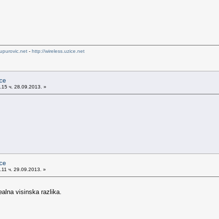
upurovic.net
-
http://wireless.uzice.net
ce
15 ч. 28.09.2013. »
ce
11 ч. 29.09.2013. »
ealna visinska razlika.