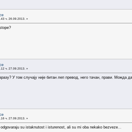
ce
43 ч. 26.09.2013. »
 stope?
ce
12 ч. 27.09.2013. »
зразу? У том случају није битан леп превод, него тачан, прави. Можда 
ce
16 ч. 27.09.2013. »
odgovaraju su istaknutost i isturenost, ali su mi oba nekako bezveze...