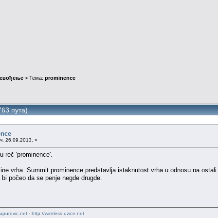
ревођење
> Тема:
prominence
63 пута)
ence
ч. 26.09.2013. »
u reč 'prominence'.
ine vrha. Summit prominence predstavlja istaknutost vrha u odnosu na ostali r
a bi počeo da se penje negde drugde.
upurovic.net
-
http://wireless.uzice.net