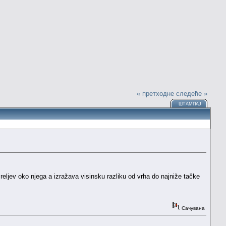
« претходне
следеће »
ШТАМПАЈ
eljev oko njega a izražava visinsku razliku od vrha do najniže tačke
Сачувана