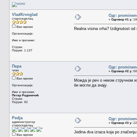
VladKrvoglad
Одг: prominen
староседелац
«
Одговор #1 у:
19.
Ван мреже
Realna visina vrha? Izdignutost od
Организација:
Име и презиме:
Струка:
Поруке: 1.137
Пера
Одг: prominen
члан
«
Одговор #2 у:
00.
Ван мреже
Можда је реч о неком стручном и
би могли да знају.
Организација:
Име и презиме:
Петар Радоничић
Струка:
Поруке: 92
Pedja
Одг: prominen
администратор
«
Одговор #3 у:
22.
староседелац
Jedina dva izraza koja po značenju 
Ван мреже