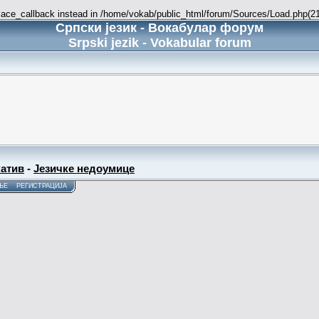
place_callback instead in /home/vokab/public_html/forum/Sources/Load.php(216
Српски језик - Вокабулар форум
Srpski jezik - Vokabular forum
атив
-
Језичке недоумице
ЊЕ
РЕГИСТРАЦИЈА