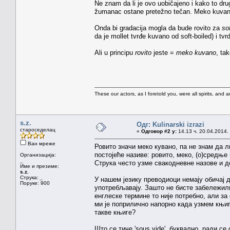
Ne znam da li je ovo uobičajeno i kako to dru
žumanac ostane pretežno tečan. Meko kuvano j
Onda bi gradacija mogla da bude rovito za
so
da je mollet tvrđe kuvano od soft-boiled) i t
Ali u principu
rovito
jeste =
meko kuvano
, ta
These our actors, as I foretold you, were all spirits, and are
s.z.
Одг: Kulinarski izrazi
староседелац
«
Одговор #2 у:
14.13 ч. 20.04.2014.
Ван мреже
Ровито значи меко кувано, па не знам да л
постојеће називе: ровито, меко, (о)средње
Организација:
_
Струка често узме свакодневне назове и д
Име и презиме:
s.z.
Струка:
_
У нашем језику преводиоци немају обичај д
Поруке: 900
употребљавају. Зашто не бисте забележили не
енглеске термине то није потребно, али за
ми је поприлично напорно када узмем књигу
такве књиге?
Што се тиче 'sous vide', буквално, ради се