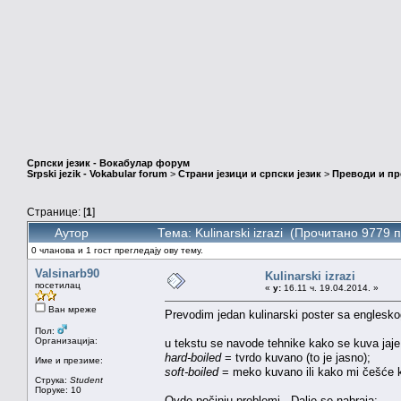
Српски језик - Вокабулар форум
Srpski jezik - Vokabular forum
>
Страни језици и српски језик
>
Преводи и п
Странице: [
1
]
Аутор
Тема: Kulinarski izrazi (Прочитано 9779 п
0 чланова и 1 гост прегледају ову тему.
Valsinarb90
Kulinarski izrazi
посетилац
«
у:
16.11 ч. 19.04.2014. »
Ван мреже
Prevodim jedan kulinarski poster sa englesk
Пол:
Организација:
u tekstu se navode tehnike kako se kuva jaje i
hard-boiled
= tvrdo kuvano (to je jasno);
Име и презиме:
soft-boiled
= meko kuvano ili kako mi češće
Струка:
Student
Поруке: 10
Ovde počinju problemi. Dalje se nabraja: