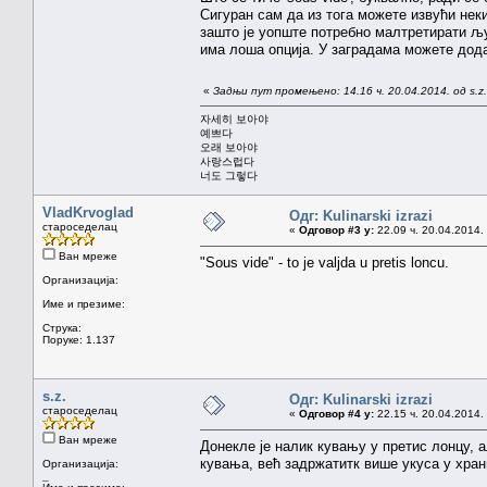
Сигуран сам да из тога можете извући неки
зашто је уопште потребно малтретирати љу
има лоша опција. У заградама можете дода
«
Задњи пут промењено: 14.16 ч. 20.04.2014. од s.z.
자세히 보아야
예쁘다
오래 보아야
사랑스럽다
너도 그렇다
VladKrvoglad
Одг: Kulinarski izrazi
староседелац
«
Одговор #3 у:
22.09 ч. 20.04.2014.
Ван мреже
"Sous vide" - to je valjda u pretis loncu.
Организација:
Име и презиме:
Струка:
Поруке: 1.137
s.z.
Одг: Kulinarski izrazi
староседелац
«
Одговор #4 у:
22.15 ч. 20.04.2014.
Ван мреже
Донекле је налик кувању у претис лонцу, а
кувања, већ задржатитк више укуса у хран
Организација:
_