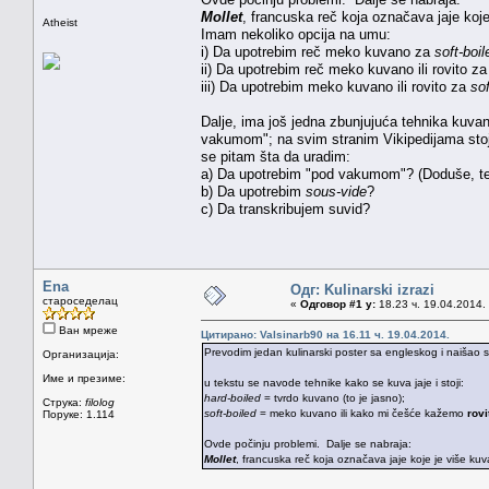
Mollet
, francuska reč koja označava jaje koj
Atheist
Imam nekoliko opcija na umu:
i) Da upotrebim reč meko kuvano za
soft-boil
ii) Da upotrebim reč meko kuvano ili rovito z
iii) Da upotrebim meko kuvano ili rovito za
sof
Dalje, ima još jedna zbunjujuća tehnika kuva
vakumom"; na svim stranim Vikipedijama stoji
se pitam šta da uradim:
a) Da upotrebim "pod vakumom"? (Doduše, te
b) Da upotrebim
sous-vide
?
c) Da transkribujem suvid?
Ena
Одг: Kulinarski izrazi
староседелац
«
Одговор #1 у:
18.23 ч. 19.04.2014.
Ван мреже
Цитирано: Valsinarb90 на 16.11 ч. 19.04.2014.
Prevodim jedan kulinarski poster sa engleskog i naišao
Организација:
Име и презиме:
u tekstu se navode tehnike kako se kuva jaje i stoji:
hard-boiled
= tvrdo kuvano (to je jasno);
Струка:
filolog
soft-boiled
= meko kuvano ili kako mi češće kažemo
rovi
Поруке: 1.114
Ovde počinju problemi. Dalje se nabraja:
Mollet
, francuska reč koja označava jaje koje je više ku