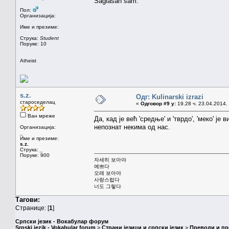
Saglasan sam.
Пол:
Организација:
Име и презиме:
Струка:
Student
Поруке: 10
Atheist
s.z.
Одг: Kulinarski izrazi
староседелац
«
Одговор #9 у:
19.28 ч. 23.04.2014.
Ван мреже
Да, кад је већ 'средње' и 'тврдо', 'меко' ј
непознат некима од нас.
Организација:
_
Име и презиме:
s.z.
Струка:
_
Поруке: 900
자세히 보아야
예쁘다
오래 보아야
사랑스럽다
너도 그렇다
Тагови:
Странице: [
1
]
Српски језик - Вокабулар форум
Srpski jezik - Vokabular forum
>
Страни језици и српски језик
>
Преводи и п