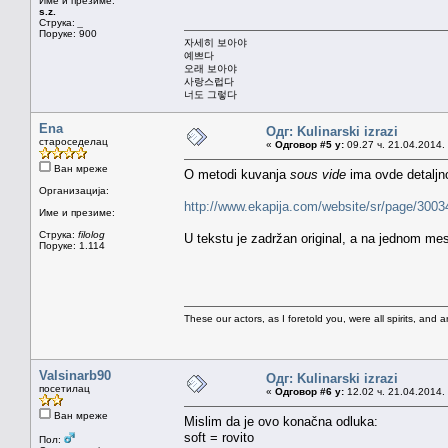
Име и презиме:
s.z.
Струка:
_
Поруке: 900
자세히 보아야
예쁘다
오래 보아야
사랑스럽다
너도 그렇다
Ena
Одг: Kulinarski izrazi
староседелац
«
Одговор #5 у:
09.27 ч. 21.04.2014.
Ван мреже
O metodi kuvanja
sous vide
ima ovde detaljn
Организација:
http://www.ekapija.com/website/sr/page/3003
Име и презиме:
Струка:
filolog
U tekstu je zadržan original, a na jednom me
Поруке: 1.114
These our actors, as I foretold you, were all spirits, and are
Valsinarb90
Одг: Kulinarski izrazi
посетилац
«
Одговор #6 у:
12.02 ч. 21.04.2014.
Ван мреже
Mislim da je ovo konačna odluka:
soft = rovito
Пол: