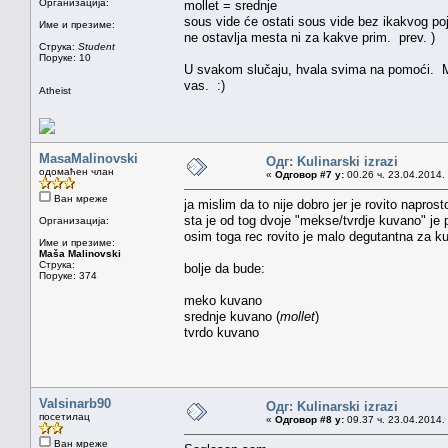
Организација:
mollet = srednje
sous vide će ostati sous vide bez ikakvog poj
Име и презиме:
ne ostavlja mesta ni za kakve prim. prev. )
Струка:
Student
Поруке: 10
U svakom slučaju, hvala svima na pomoći. 
vas. :)
Atheist
MasaMalinovski
Одг: Kulinarski izrazi
одомаћен члан
«
Одговор #7 у:
00.26 ч. 23.04.2014.
Ван мреже
ja mislim da to nije dobro jer je rovito napro
sta je od tog dvoje "mekse/tvrdje kuvano" je 
Организација:
osim toga rec rovito je malo degutantna za kuli
Име и презиме:
Maša Malinovski
Струка:
bolje da bude:
Поруке: 374
meko kuvano
srednje kuvano (
mollet
)
tvrdo kuvano
Valsinarb90
Одг: Kulinarski izrazi
посетилац
«
Одговор #8 у:
09.37 ч. 23.04.2014.
Ван мреже