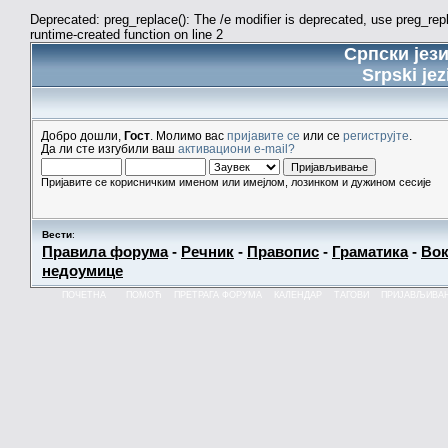
Deprecated: preg_replace(): The /e modifier is deprecated, use preg_re
runtime-created function on line 2
Српски јез
Srpski jez
Добро дошли,
Гост
. Молимо вас
пријавите се
или се
региструјте
.
Да ли сте изгубили ваш
активациони e-mail?
Пријавите се корисничким именом или имејлом, лозинком и дужином сесије
Вести
:
Правила форума
-
Речник
-
Правопис
-
Граматика
-
Вок
недоумице
ПОЧЕТНА
ПОМОЋ
ПРЕТРАГА ФОРУМА
КАЛЕНДАР
ТАГОВИ
ПРИЈАВЉИВА