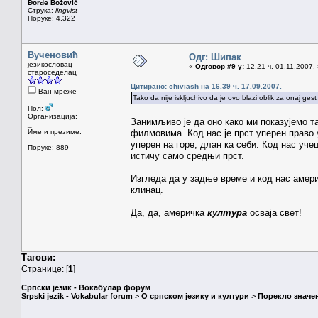
Đorđe Božović
Струка:
lingvist
Поруке: 4.322
Вученовић
Одг: Шипак
језикословац
«
Одговор #9 у:
12.21 ч. 01.11.2007.
староседелац
Цитирано: chiviash на 16.39 ч. 17.09.2007.
Ван мреже
Tako da nije iskljuchivo da je ovo blazi oblik za onaj ge
Пол:
Организација:
Занимљиво је да оно како ми показујемо т
_
Име и презиме:
филмовима. Код нас је прст уперен право 
уперен на горе, длан ка себи. Код нас уч
Поруке: 889
истичу само средњи прст.
Изгледа да у задње време и код нас америч
клинац.
Да, да, америчка
култура
осваја свет!
Тагови:
Странице: [
1
]
Српски језик - Вокабулар форум
Srpski jezik - Vokabular forum
>
О српском језику и култури
>
Порекло значе