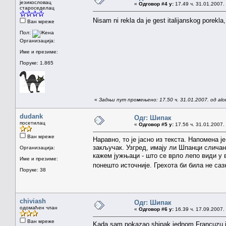
језикословац
«
Одговор #4 у:
17.49 ч. 31.01.2007.
староседелац
Nisam ni rekla da je gest italijanskog porekl
Ван мреже
Пол:
Организација:
Име и презиме:
Поруке: 1.865
«
Задњи пут промењено: 17.50 ч. 31.01.2007. од alc
dudank
Одг: Шипак
посетилац
«
Одговор #5 у:
17.56 ч. 31.01.2007.
Ван мреже
Наравно, то је јасно из текста. Напомена 
закључак. Узгред, имају ли Шпанци сличан
Организација:
кажем јужњаци - што се врло лепо види у 
Име и презиме:
понешто источније. Грехота би била не саз
Поруке: 38
chiviash
Одг: Шипак
одомаћен члан
«
Одговор #6 у:
16.39 ч. 17.09.2007.
Ван мреже
Kada sam pokazao shipak jednom Francuzu i pit