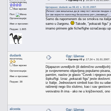
«
Одговор #2 у:
16.28 ч. 31.01.2007.
староседелац
Цитирано: dudank на 06.41 ч. 31.01.2007.
Ван мреже
Личног сам мишљења да је овај гест женски пандан 
Пол:
се све користи наизглед безазлена реч „смоквица“...
Организација:
Samo da napomenem da se smokva na italijans
samo u žargonu.
Takođe, "pokazati figu" j
Име и презиме:
imamo primere gde fiche/fighe označavaju u
Поруке: 1.865
dudank
Одг: Шипак
посетилац
«
Одговор #3 у:
17.24 ч. 31.01.2007.
Ван мреже
Dijapazon uvredljivih (ili delimično uvredljivi
je svojevremeno objavljena popularno pisana
Организација:
pamtim, naslov je glasio "Čovek i njegovo p
Име и презиме:
šipku/figi. Izraz „pokazati figu“ jeste doslovn
Поруке: 38
iz Italije. Jednostavni simboli kao što su udar
rašireniji nego što slutimo, kao i sav gestovn
verovatno ih ima - ako ne u književnosti, ono
alcesta
Одг: Шипак