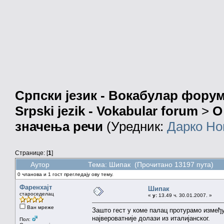
Српски језик - Вокабулар фору
Srpski jezik - Vokabular forum
>
О
значења речи
(Уредник:
Дарко Но
Странице: [
1
]
Аутор
Тема: Шипак (Прочитано 13197 пута)
0 чланова и 1 гост прегледају ову тему.
Фаренхајт
Шипак
староседелац
«
у:
13.49 ч. 30.01.2007. »
Ван мреже
Зашто гест у коме палац протурамо између
највероватније долази из италијанског.
Пол: