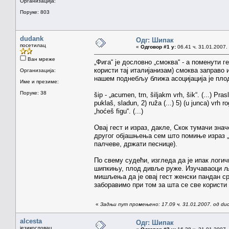
Организација:
Поруке: 803
dudank
Одг: Шипак
посетилац
«
Одговор #1 у:
06.41 ч. 31.01.2007.
Ван мреже
„Фига“ је дословно „смоква“ - а поменути 
користи тај италијанизам) смоква заправо 
Организација:
нашем поднебљу ближа асоцијација је плод
Име и презиме:
Поруке: 38
šip - „acumen, trn, šiljakm vrh, šik“. (...) Pra
puklaš, sladun, 2) ruža (...) 5) (u junca) vrh
„hoćeš figu“. (...)
Овај гест и израз, дакле, Скок тумачи знач
другог објашњења сем што помиње израз „п
палчеве, држати песнице).
По свему судећи, изгледа да је ипак логич
шипкињу, плод дивље руже. Изучаваоци љу
мишљења да је овај гест женски пандан с
заборавимо при том за шта се све користи 
«
Задњи пут промењено: 17.09 ч. 31.01.2007. од du
alcesta
Одг: Шипак
језикословац