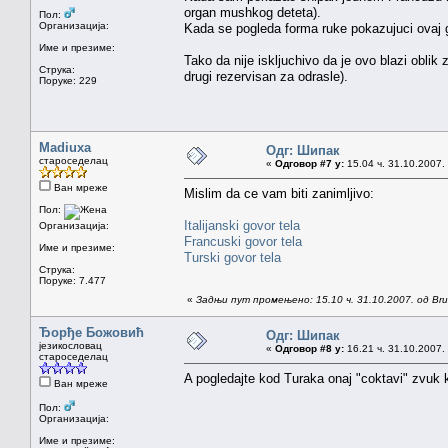
organ mushkog deteta).
Пол:
Организација:
Kada se pogleda forma ruke pokazujuci ovaj ge
Име и презиме:
Tako da nije iskljuchivo da je ovo blazi oblik
Струка:
drugi rezervisan za odrasle).
Поруке: 229
Madiuxa
Одг: Шипак
староседелац
«
Одговор #7 у:
15.04 ч. 31.10.2007.
Ван мреже
Mislim da ce vam biti zanimljivo:
Пол:
Italijanski govor tela
Организација:
Francuski govor tela
Име и презиме:
Turski govor tela
Струка:
Поруке: 7.477
«
Задњи пут промењено: 15.10 ч. 31.10.2007. од Brun
Ђорђе Божовић
Одг: Шипак
језикословац
«
Одговор #8 у:
16.21 ч. 31.10.2007.
староседелац
A pogledajte kod Turaka onaj "coktavi" zvuk ko
Ван мреже
Пол:
Организација:
Име и презиме: