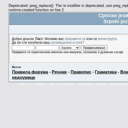
Deprecated: preg_replace(): The /e modifier is deprecated, use preg_re
runtime-created function on line 2
Српски јез
Srpski jez
Добро дошли,
Гост
. Молимо вас
пријавите се
или се
региструјте
.
Да ли сте изгубили ваш
активациони e-mail?
Пријавите се корисничким именом или имејлом, лозинком и дужином сесије
Вести
:
Правила форума
-
Речник
-
Правопис
-
Граматика
-
Вок
недоумице
ПОЧЕТНА
ПОМОЋ
ПРЕТРАГА ФОРУМА
КАЛЕНДАР
ТАГОВИ
ПРИЈАВЉИВА