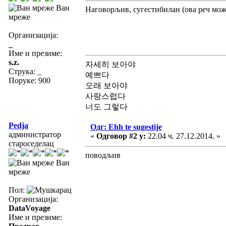
Ван
Наговорљив, сугестибилан (ова реч мож
мреже
Организација:
_
Име и презиме:
s.z.
자세히 보아야
Струка:
_
예쁘다
Поруке: 900
오래 보아야
사랑스럽다
너도 그렇다
Pedja
Одг: Ehh te sugestije
администратор
«
Одговор #2 у:
22.04 ч. 27.12.2014. »
староседелац
поводљив
Ван
мреже
Пол:
Организација:
DataVoyage
Име и презиме: