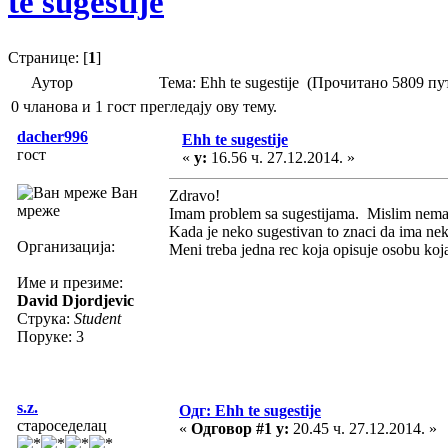
te sugestije
Странице: [
1
]
Аутор
Тема: Ehh te sugestije (Прочитано 5809 пу
0 чланова и 1 гост прегледају ову тему.
dacher996
Ehh te sugestije
гост
«
у:
16.56 ч. 27.12.2014. »
Ван
Zdravo!
мреже
Imam problem sa sugestijama. Mislim nema
Kada je neko sugestivan to znaci da ima neki
Организација:
Meni treba jedna rec koja opisuje osobu koja
Име и презиме:
David Djordjevic
Струка:
Student
Поруке: 3
s.z.
Одг: Ehh te sugestije
староседелац
«
Одговор #1 у:
20.45 ч. 27.12.2014. »