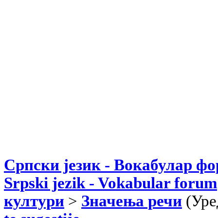
Српски језик - Вокабулар ф
Srpski jezik - Vokabular forum
култури
>
Значења речи
(Уре