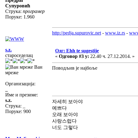
Предраг
Супуровић
Струка:
програмер
Поруке: 1.960
http://pedja.supurovic.net
-
www.iz.rs
-
www
s.z.
Одг: Ehh te sugestije
староседелац
«
Одговор #3 у:
22.40 ч. 27.12.2014. »
Ван
Поводљив је најбоље
мреже
Организација:
_
Име и презиме:
s.z.
자세히 보아야
Струка:
_
예쁘다
Поруке: 900
오래 보아야
사랑스럽다
너도 그렇다