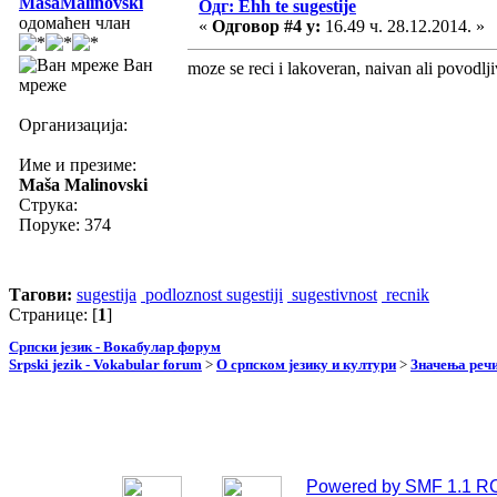
MasaMalinovski
Одг: Ehh te sugestije
одомаћен члан
«
Одговор #4 у:
16.49 ч. 28.12.2014. »
Ван
moze se reci i lakoveran, naivan ali povodlji
мреже
Организација:
Име и презиме:
Maša Malinovski
Струка:
Поруке: 374
Тагови:
sugestija
podloznost sugestiji
sugestivnost
recnik
Странице: [
1
]
Српски језик - Вокабулар форум
Srpski jezik - Vokabular forum
>
О српском језику и култури
>
Значења реч
Powered by SMF 1.1 R