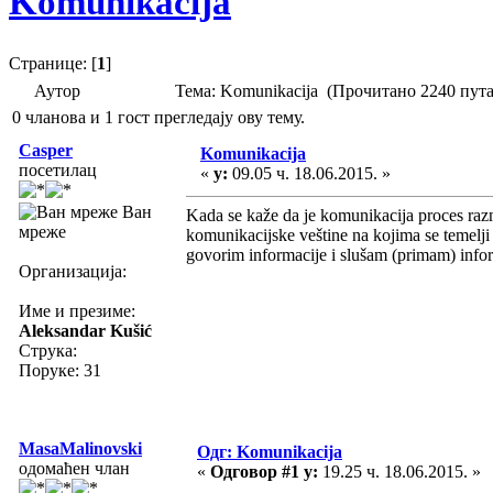
Komunikacija
Странице: [
1
]
Аутор
Тема: Komunikacija (Прочитано 2240 пута
0 чланова и 1 гост прегледају ову тему.
Casper
Komunikacija
посетилац
«
у:
09.05 ч. 18.06.2015. »
Ван
Kada se kaže da je komunikacija proces razm
мреже
komunikacijske veštine na kojima se temelji
govorim informacije i slušam (primam) infor
Организација:
Име и презиме:
Aleksandar Kušić
Струка:
Поруке: 31
MasaMalinovski
Одг: Komunikacija
одомаћен члан
«
Одговор #1 у:
19.25 ч. 18.06.2015. »