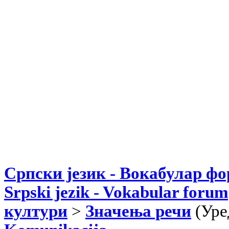
Српски језик - Вокабулар ф
Srpski jezik - Vokabular forum
култури
>
Значења речи
(Уре