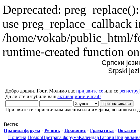
Deprecated: preg_replace():
use preg_replace_callback i
/home/vokab/public_html/f
runtime-created function on
Српски јези
Srpski jez
Добро дошли,
Гост
. Молимо вас
пријавите се
или се
региструј
Да ли сте изгубили ваш
активациони e-mail?
Пријавите се корисничким именом или имејлом, лозинком и 
Вести
:
Правила форума
-
Речник
-
Правопис
-
Граматика
-
Вокатив
Почетна
Помоћ
Претрага форума
Календар
Тагови
Пријављив