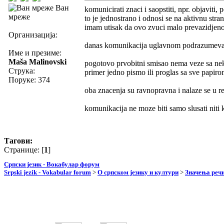
Ван
komunicirati znaci i saopstiti, npr. objaviti, p
мреже
to je jednostrano i odnosi se na aktivnu stra
imam utisak da ovo zvuci malo prevazidjeno
Организација:
danas komunikacija uglavnom podrazumeva u
Име и презиме:
Maša Malinovski
pogotovo prvobitni smisao nema veze sa nek
Струка:
primer jedno pismo ili proglas sa sve papiro
Поруке: 374
oba znacenja su ravnopravna i nalaze se u rec
komunikacija ne moze biti samo slusati niti 
Тагови:
Странице: [
1
]
Српски језик - Вокабулар форум
Srpski jezik - Vokabular forum
>
О српском језику и култури
>
Значења реч