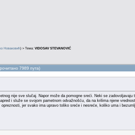
ко Новаковић
) > Тема:
VIDOSAV STEVANOVIĆ
очитано 7989 пута)
ametnog nije sve slučaj. Napor može da pomogne sreći. Neki se zadovoljavaju 
napred i služe se svojom pametnom odvažnošću, da na krilima njene vrednosti i 
 opreznosti, jer svako ima upravo toliko sreće i nesreće, koliko uma i bezumlj