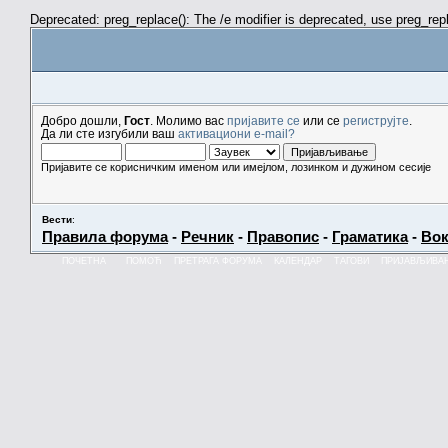
Deprecated: preg_replace(): The /e modifier is deprecated, use preg_re
Добро дошли,
Гост
. Молимо вас
пријавите се
или се
региструјте
.
Да ли сте изгубили ваш
активациони e-mail?
Пријавите се корисничким именом или имејлом, лозинком и дужином сесије
Вести
:
Правила форума
-
Речник
-
Правопис
-
Граматика
-
Вок
ПОЧЕТНА
ПОМОЋ
ПРЕТРАГА ФОРУМА
КАЛЕНДАР
ТАГОВИ
ПРИЈАВЉИВА