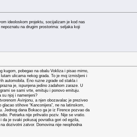
vom ideoloskom projektu, socijalizam je kod nas
, nepoznatu na drugim prostorima: seljaka koji
og kugom, pobegao na obalu Vokliza i pisao mirno,
 lutam ulicama nekog grada. To je moj izmisljeni i
rih automobila. Eno ruzne zgrade od stakla i
 prazna je, ispunjena jedino zadahom zaraze. U
rogrami se sami vrte, emituju i ponovo emituju.
 su njoj i namenjeni?
enom Avinjonu, a njen obozavalac je preziveo
no glacao stihove “Kanconijera”, ne na latinskom,
u. Jednog dana Bokaco ga je iz Firence pozvao da
dio. Petrarka nije prihvatio poziv. Nije se vratio.
 i da je svaki pokusaj povratka gori od egzila,
na dozivotni zatvor. Domovina nije neophodna