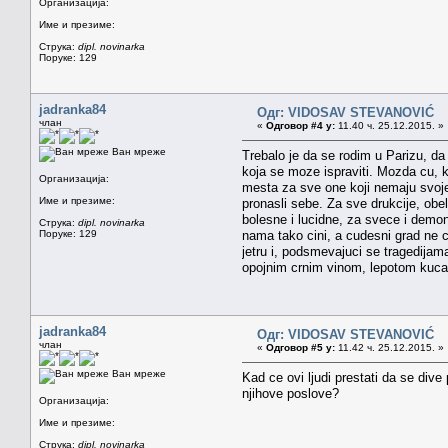
Организација:
Име и презиме:
Струка:
dipl. novinarka
Поруке: 129
jadranka84
Одг: VIDOSAV STEVANOVIĆ
члан
«
Одговор #4 у:
11.40 ч. 25.12.2015. »
Ван мреже
Trebalo je da se rodim u Parizu, d
koja se moze ispraviti. Mozda cu, 
Организација:
mesta za sve one koji nemaju svoje 
Име и презиме:
pronasli sebe. Za sve drukcije, obe
bolesne i lucidne, za svece i demon
Струка:
dipl. novinarka
Поруке: 129
nama tako cini, a cudesni grad ne c
jetru i, podsmevajuci se tragedijam
opojnim crnim vinom, lepotom kuca 
jadranka84
Одг: VIDOSAV STEVANOVIĆ
члан
«
Одговор #5 у:
11.42 ч. 25.12.2015. »
Ван мреже
Kad ce ovi ljudi prestati da se dive
njihove poslove?
Организација:
Име и презиме:
Струка:
dipl. novinarka