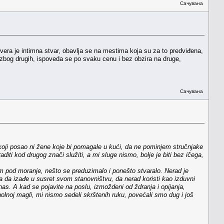
Сачувана
 vera je intimna stvar, obavlja se na mestima koja su za to predviđena,
 zbog drugih, ispoveda se po svaku cenu i bez obzira na druge,
Сачувана
lo koji posao ni žene koje bi pomagale u kući, da ne pominjem stručnjake
iti kod drugog znači služiti, a mi sluge nismo, bolje je biti bez ičega,
nom pod moranje, nešto se preduzimalo i ponešto stvaralo. Nerad je
a da izađe u susret svom stanovništvu, da nerad koristi kao izduvni
 nas. A kad se pojavite na poslu, izmoždeni od ždranja i opijanja,
koholnoj magli, mi nismo sedeli skrštenih ruku, povećali smo dug i još