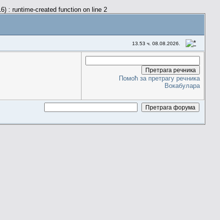
) : runtime-created function on line 2
13.53 ч. 08.08.2026.
Помоћ за претрагу речника
Вокабулара