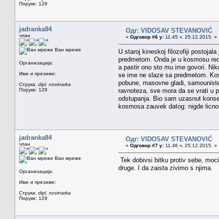
Поруке: 129
jadranka84
Одг: VIDOSAV STEVANOVIĆ
члан
«
Одговор #6 у:
11.45 ч. 25.12.2015. »
Ван мреже
U staroj kineskoj filozofiji postoja
predmetom. Onda je u kosmosu red, 
Организација:
a pastir ono sto mu ime govori. Nik
Име и презиме:
se ime ne slaze sa predmetom. Kos
pobune, masovne gladi, samounistenj
Струка:
dipl. novinarka
Поруке: 129
ravnoteza, sve mora da se vrati u 
odstupanja. Bio sam uzasnut konse
kosmosa zauvek datog: nigde licnog
jadranka84
Одг: VIDOSAV STEVANOVIĆ
члан
«
Одговор #7 у:
11.46 ч. 25.12.2015. »
Ван мреже
Tek dobivsi bitku protiv sebe, moci
druge. I da zaista zivimo s njima.
Организација:
Име и презиме:
Струка:
dipl. novinarka
Поруке: 129