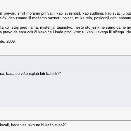
i prevari, smrt moramo prihvatili kao izvesnost, kao sudbinu, kao svačiju budu
izički deo znamo ili možemo saznati: bolest, muke tela, poslednji dah, sahran
ta koji stoji pred nama, misterija, tajanstvo, nešto što jezik ne samo da ne m
pravo da sam odluči kako će i kada proći kroz tu kapiju svega ili ničega. No
ode, 2009.
i, kada se više isplati biti katolik?"
 silovali, kada vas niko ne bi kažnjavao?"