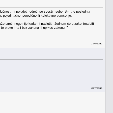
ćnost. Ili poludeti, odreći se svesti i sebe. Smrt je poslednja
a, pojedinačno, porodično ili kolektivno pamćenje.
ože izreći nego nije kadar ni naslutiti. Jednom će u zakonima biti
 to pravo ima i bez zakona ili uprkos zakonu. "
Сачувана
Сачувана