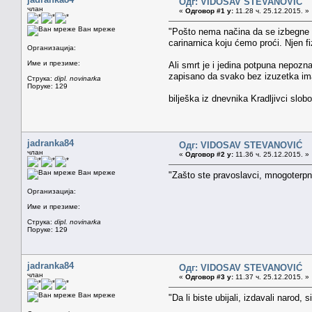
Одг: VIDOSAV STEVANOVIĆ
члан
«
Одговор #1 у:
11.28 ч. 25.12.2015. »
Ван мреже
"Pošto nema načina da se izbegne il
carinarnica koju ćemo proći. Njen f
Организација:
Име и презиме:
Ali smrt je i jedina potpuna nepozna
zapisano da svako bez izuzetka ima 
Струка:
dipl. novinarka
Поруке: 129
bilješka iz dnevnika Kradljivci slob
jadranka84
Одг: VIDOSAV STEVANOVIĆ
члан
«
Одговор #2 у:
11.36 ч. 25.12.2015. »
Ван мреже
"Zašto ste pravoslavci, mnogoterpnic
Организација:
Име и презиме:
Струка:
dipl. novinarka
Поруке: 129
jadranka84
Одг: VIDOSAV STEVANOVIĆ
члан
«
Одговор #3 у:
11.37 ч. 25.12.2015. »
Ван мреже
"Da li biste ubijali, izdavali narod,