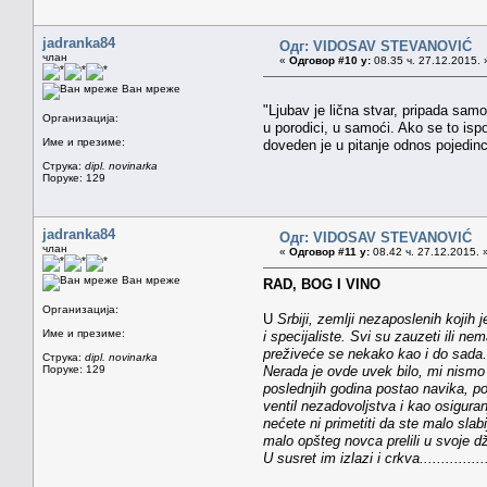
jadranka84
Одг: VIDOSAV STEVANOVIĆ
члан
«
Одговор #10 у:
08.35 ч. 27.12.2015. 
Ван мреже
"Ljubav je lična stvar, pripada sam
Организација:
u porodici, u samoći. Ako se to isp
Име и презиме:
doveden je u pitanje odnos pojedin
Струка:
dipl. novinarka
Поруке: 129
jadranka84
Одг: VIDOSAV STEVANOVIĆ
члан
«
Одговор #11 у:
08.42 ч. 27.12.2015. 
Ван мреже
RAD, BOG I VINO
Организација:
U
Srbiji, zemlji nezaposlenih kojih
Име и презиме:
i specijaliste. Svi su zauzeti ili n
preživeće se nekako kao i do sada.
Струка:
dipl. novinarka
Поруке: 129
Nerada je ovde uvek bilo, mi nismo 
poslednjih godina postao navika, po
ventil nezadovoljstva i kao osiguran
nećete ni primetiti da ste malo slabi
malo opšteg novca prelili u svoje 
U susret im izlazi i crkva.................