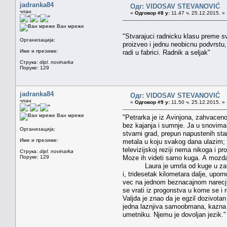
jadranka84
Одг: VIDOSAV STEVANOVIĆ
члан
«
Одговор #8 у:
11.47 ч. 25.12.2015. »
Ван мреже
"Stvarajuci radnicku klasu preme s
Организација:
proizveo i jednu neobicnu podvrstu
Име и презиме:
radi u fabrici. Radnik a ­seljak"
Струка:
dipl. novinarka
Поруке: 129
jadranka84
Одг: VIDOSAV STEVANOVIĆ
члан
«
Одговор #9 у:
11.50 ч. 25.12.2015. »
Ван мреже
"Petrarka je iz Avinjona, zahvacen
bez kajanja i sumnje. Ja u snovima
Организација:
stvarni grad, prepun napustenih sta
Име и презиме:
metala u koju svakog dana ulazim;
televizijskoj reziji nema nikoga i p
Струка:
dipl. novinarka
Поруке: 129
Moze ih videti samo kuga. A mozda
Laura je umrla od kuge u zatvor
i, tridesetak kilometara dalje, upor
vec na jednom beznacajnom narecj
se vrati iz progonstva u kome se i ro
Valjda je znao da je egzil dozivotan
jedna laznjiva samoobmana, kazna 
umetniku. Njemu je dovoljan jezik."