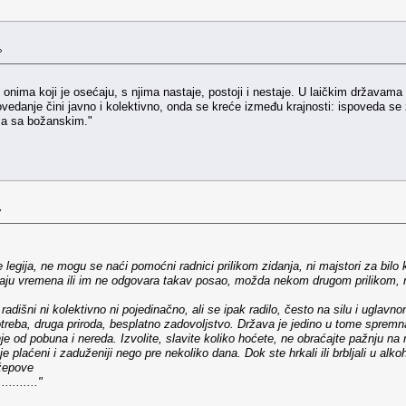
»
o onima koji je osećaju, s njima nastaje, postoji i nestaje. U laičkim državama
ovedanje čini javno i kolektivno, onda se kreće između krajnosti: ispoveda se
ca sa božanskim."
»
 je legija, ne mogu se naći pomoćni radnici prilikom zidanja, ni majstori za bi
emaju vremena ili im ne odgovara takav posao, možda nekom drugom prilikom, rad
radišni ni kolektivno ni pojedinačno, ali se ipak radilo, često na silu i uglav
treba, druga priroda, besplatno zadovoljstvo. Država je jedino u tome spremn
je od pobuna i nereda. Izvolite, slavite koliko hoćete, ne obraćajte pažnju na
je plaćeni i zaduženiji nego pre nekoliko dana. Dok ste hrkali ili brbljali u al
džepove
........."