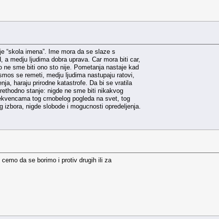
la je “skola imena”. Ime mora da se slaze s
a medju ljudima dobra uprava. Car mora biti car,
o ne sme biti ono sto nije. Pometanja nastaje kad
mos se remeti, medju ljudima nastupaju ratovi,
a, haraju prirodne katastrofe. Da bi se vratila
prethodno stanje: nigde ne sme biti nikakvog
kvencama tog crno­belog pogleda na svet, tog
 izbora, nigde slobode i mogucnosti opredeljenja.
 cemo da se borimo i protiv drugih ili za