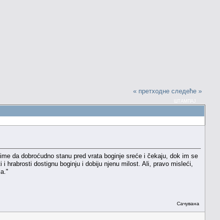
« претходне
следеће »
ШТАМПАЈ
time da dobroćudno stanu pred vrata boginje sreće i čekaju, dok im se
hrabrosti dostignu boginju i dobiju njenu milost. Ali, pravo misleći,
a."
Сачувана