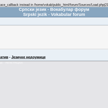
place_callback instead in /home/vokab/public_html/forum/Sources/Load.php(216
Српски језик - Вокабулар форум
Srpski jezik - Vokabular forum
атив
-
Језичке недоумице
ЊЕ
РЕГИСТРАЦИЈА