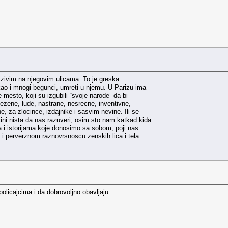
a zivim na njegovim ulicama. To je greska
kao i mnogi begunci, umreti u njemu. U Parizu ima
mesto, koji su izgubili “svoje narode” da bi
lezene, lude, nastrane, nesrecne, inventivne,
e, za zlocince, izdajnike i sasvim nevine. Ili se
ini nista da nas razuveri, osim sto nam katkad kida
a i istorijama koje donosimo sa sobom, poji nas
i perverznom raznovrsnoscu zenskih lica i tela.
 policajcima i da dobrovoljno obavljaju