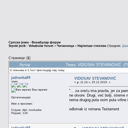
Српски језик - Вокабулар форум
Srpski jezik - Vokabular forum
>
Читаоница
>
Најлепши стихови
(Уредник:
Дар
Странице: [
1
]
Аутор
Тема: VIDOSAV STEVANOVIĆ (Пр
0 чланова и 1 гост прегледају ову тему.
jadranka84
VIDOSAV STEVANOVIĆ
члан
«
у:
11.24 ч. 25.12.2015. »
Ван мреже
"... za sreću ima pravila, jer za p
ne otvore. Drugi, već bolji, streme 
Организација:
nema drugog puta osim puta vrline i
Име и презиме:
odlomak iz romana Testament
Струка:
dipl. novinarka
Поруке: 129
jadranka84